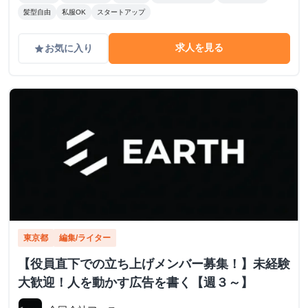
髪型自由
私服OK
スタートアップ
求人を見る
お気に入り
grade
東京都
編集/ライター
【役員直下での立ち上げメンバー募集！】未経験
大歓迎！人を動かす広告を書く【週３～】