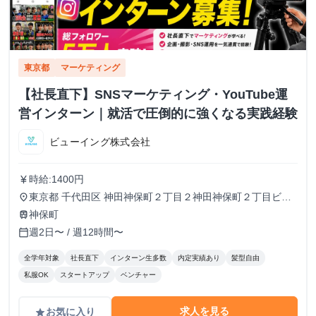
東京都
マーケティング
【社長直下】SNSマーケティング・YouTube運
営インターン｜就活で圧倒的に強くなる実践経験
ビューイング株式会社
時給:1400円
currency_yen
東京都 千代田区 神田神保町２丁目２神田神保町２丁目ビル
place
５０２号室
神保町
train
週2日〜 / 週12時間〜
calendar_today
全学年対象
社長直下
インターン生多数
内定実績あり
髪型自由
私服OK
スタートアップ
ベンチャー
求人を見る
お気に入り
grade