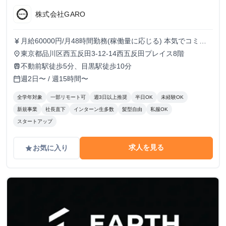
株式会社GARO
月給60000円/月48時間勤務(稼働量に応じる) 本気でコミッ
currency_yen
トすれば、学生でも圧倒的な実績と報酬を得られる環境で
東京都品川区西五反田3-12-14西五反田プレイス8階
place
す！
不動前駅徒歩5分、目黒駅徒歩10分
train
週2日〜 / 週15時間〜
calendar_today
全学年対象
一部リモート可
週3日以上推奨
半日OK
未経験OK
新規事業
社長直下
インターン生多数
髪型自由
私服OK
スタートアップ
求人を見る
お気に入り
grade