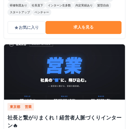
研修制度あり
社長直下
インターン生多数
内定実績あり
髪型自由
スタートアップ
ベンチャー
求人を見る
お気に入り
grade
東京都
営業
社長と繋がりまくれ！経営者人脈づくりインター
ン🔥