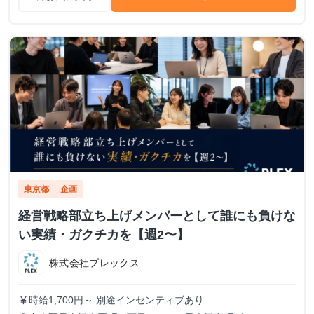
東京都
企画
経営戦略部立ち上げメンバーとして誰にも負けな
い実績・ガクチカを【週2〜】
株式会社プレックス
時給1,700円～ 別途インセンティブあり
currency_yen