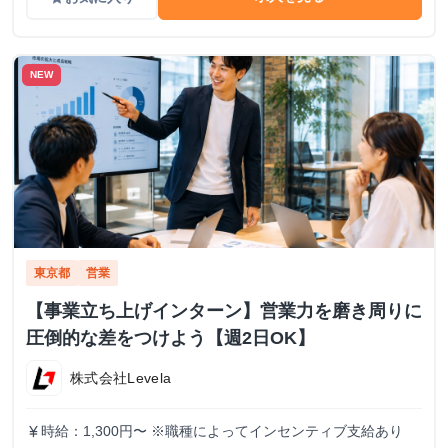
NEW
東京都
営業
【事業立ち上げインターン】営業力を磨き周りに
圧倒的な差をつけよう【週2日OK】
株式会社Levela
時給：1,300円〜 ※職種によってインセンティブ支給あり
currency_yen