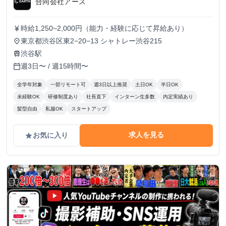
合同会社アース
時給1,250~2,000円（能力・経験に応じて昇給あり）
currency_yen
東京都渋谷区東2−20−13 シャトレー渋谷215
place
渋谷駅
train
週3日〜 / 週15時間〜
calendar_today
全学年対象
一部リモート可
週3日以上推奨
土日OK
半日OK
未経験OK
研修制度あり
社長直下
インターン生多数
内定実績あり
髪型自由
私服OK
スタートアップ
求人を見る
お気に入り
grade