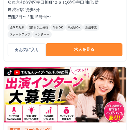
東京都渋谷区宇田川町42-6 TQ渋谷宇田川町3階
place
渋谷駅 徒歩5分
train
週2日〜 / 週15時間〜
calendar_today
全学年対象
週3日以上推奨
半日OK
未経験OK
新規事業
スタートアップ
ベンチャー
求人を見る
お気に入り
grade
東京都
マーケティング