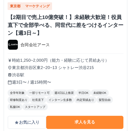
東京都
マーケティング
【2期目で売上10億突破！】未経験大歓迎！役員
直下で全部学べる、同世代に差をつけるインター
ン【週3日～】
合同会社アース
時給1,250~2,000円（能力・経験に応じて昇給あり）
currency_yen
東京都渋谷区東2−20−13 シャトレー渋谷215
place
渋谷駅
train
週3日〜 / 週15時間〜
calendar_today
全学年対象
一部リモート可
週3日以上推奨
半日OK
未経験OK
研修制度あり
社長直下
インターン生多数
内定実績あり
髪型自由
私服OK
スタートアップ
求人を見る
お気に入り
grade