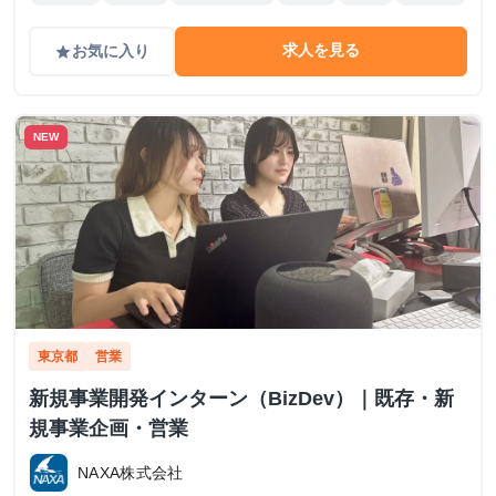
求人を見る
お気に入り
grade
NEW
東京都
営業
新規事業開発インターン（BizDev）｜既存・新
規事業企画・営業
NAXA株式会社