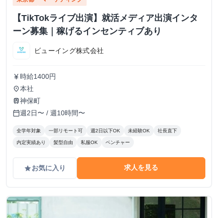
【TikTokライブ出演】就活メディア出演インタ
ーン募集｜稼げるインセンティブあり
ビューイング株式会社
時給1400円
currency_yen
本社
place
神保町
train
週2日〜 / 週10時間〜
calendar_today
全学年対象
一部リモート可
週2日以下OK
未経験OK
社長直下
内定実績あり
髪型自由
私服OK
ベンチャー
求人を見る
お気に入り
grade