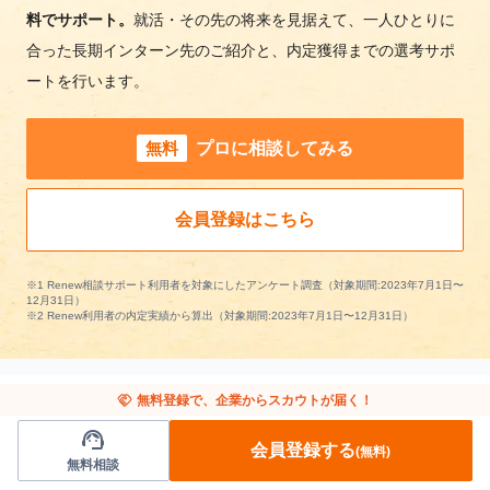
料でサポート。
就活・その先の将来を見据えて、一人ひとりに
合った長期インターン先のご紹介と、内定獲得までの選考サポ
ートを行います。
無料
プロに相談してみる
会員登録はこちら
※1 Renew相談サポート利用者を対象にしたアンケート調査（対象期間:2023年7月1日〜
12月31日）
※2 Renew利用者の内定実績から算出（対象期間:2023年7月1日〜12月31日）
handshake
無料登録で、企業からスカウトが届く！
support_agent
通信の長期インターンを条件で絞り込む
会員登録する
(無料)
無料相談