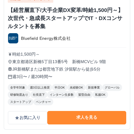
【経営層直下/大手企業DX変革/時給1,500円～】
次世代・急成長スタートアップでIT・DXコンサ
ルタントを募集
Bluefield Energy株式会社
時給1,500円～
currency_yen
東京都港区新橋5丁目13番5号 新橋MCVビル 9階
place
JR新橋駅または都営地下鉄 汐留駅から徒歩5分
train
週3日〜 / 週20時間〜
calendar_today
全学年対象
週3日以上推奨
半日OK
未経験OK
新規事業
グローバル
研修制度あり
社長直下
インターン生多数
髪型自由
私服OK
スタートアップ
ベンチャー
求人を見る
お気に入り
grade