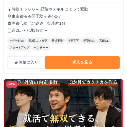
時給１５００～ 経験やスキルによって変動
currency_yen
東京都渋谷区千駄ヶ谷4-2-7
place
副都心線「北参道」徒歩約1分
train
週2日〜 / 週3時間〜
calendar_today
全学年対象
週3日以上推奨
新規事業
社長直下
髪型自由
私服OK
スタートアップ
ベンチャー
求人を見る
お気に入り
grade
NEW