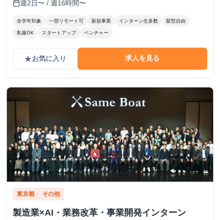
週2日〜 / 週16時間〜
calendar_today
全学年対象
一部リモート可
新規事業
インターン生多数
髪型自由
私服OK
スタートアップ
ベンチャー
求人を見る
お気に入り
grade
東京都
その他
製造業×AI・業務改革・事業開発インターン