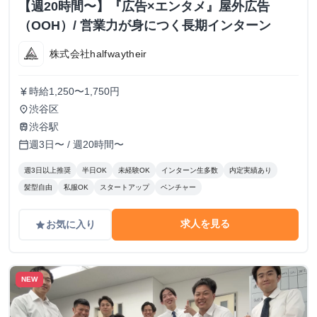
【週20時間〜】『広告×エンタメ』屋外広告
（OOH）/ 営業力が身につく長期インターン
株式会社halfwaytheir
時給1,250〜1,750円
currency_yen
渋谷区
place
渋谷駅
train
週3日〜 / 週20時間〜
calendar_today
週3日以上推奨
半日OK
未経験OK
インターン生多数
内定実績あり
髪型自由
私服OK
スタートアップ
ベンチャー
求人を見る
お気に入り
grade
NEW