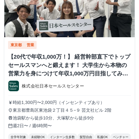
東京都
営業
【20代で年収1,000万！】 経営幹部直下でトップ
セールスマンへと鍛えます！ 大学生から本物の
営業力を身につけて年収1,000万円目指してみま
せんか？ ※当社直結内定あり #学歴不問 #未経験
株式会社日本セールスセンター
可 #1.2年生可 - 株式会社日本セールスセンター
の長期・有給インターンシップ
時給1,300円〜2,000円（インセンティブあり）
currency_yen
東京都豊島区東池袋２丁目４５−９ 芸文社ビル 2階
place
池袋駅から徒歩10分、大塚駅から徒歩9分
train
週2日〜 / 週6時間〜
calendar_today
全学年対象
未経験OK
インターン生多数
髪型自由
私服OK
ベンチャー