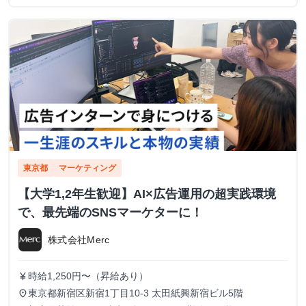
東京都
マーケティング
【大学1,2年生歓迎】AI×広告運用の超実践環境
で、最先端のSNSマーケターに！
株式会社Merc
時給1,250円〜（昇給あり）
currency_yen
東京都新宿区新宿1丁目10-3 太田紙興新宿ビル5階
place