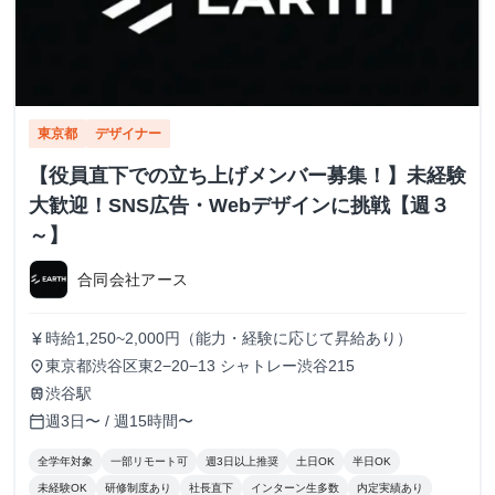
東京都
デザイナー
【役員直下での立ち上げメンバー募集！】未経験
大歓迎！SNS広告・Webデザインに挑戦【週３
～】
合同会社アース
時給1,250~2,000円（能力・経験に応じて昇給あり）
currency_yen
東京都渋谷区東2−20−13 シャトレー渋谷215
place
渋谷駅
train
週3日〜 / 週15時間〜
calendar_today
全学年対象
一部リモート可
週3日以上推奨
土日OK
半日OK
未経験OK
研修制度あり
社長直下
インターン生多数
内定実績あり