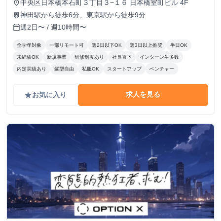
中央区日本橋本石町３丁目３−１６ 日本橋室町ビル 4F
place
神田駅から徒歩6分、東京駅から徒歩9分
train
週2日〜 / 週10時間〜
calendar_today
全学年対象
一部リモート可
週2日以下OK
週3日以上推奨
半日OK
未経験OK
新規事業
研修制度あり
社長直下
インターン生多数
内定実績あり
髪型自由
私服OK
スタートアップ
ベンチャー
求人を見る
お気に入り
grade