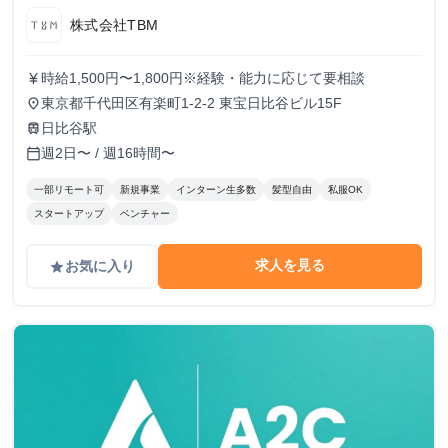
株式会社TBM
時給1,500円〜1,800円※経験・能力に応じて要相談
currency_yen
東京都千代田区有楽町1-2-2 東宝日比谷ビル15F
place
日比谷駅
train
週2日〜 / 週16時間〜
calendar_today
一部リモート可
新規事業
インターン生多数
髪型自由
私服OK
スタートアップ
ベンチャー
求人を見る
お気に入り
grade