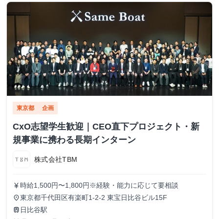
東京都
企画
CxO志望学生歓迎｜CEO直下プロジェクト・新
規事業に携わる長期インターン
株式会社TBM
時給1,500円〜1,800円※経験・能力に応じて要相談
currency_yen
東京都千代田区有楽町1-2-2 東宝日比谷ビル15F
place
日比谷駅
train