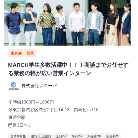
東京都
営業
MARCH学生多数活躍中！！！商談までお任せす
る業務の幅が広い営業インターン
株式会社グローバ
時給1300円～1800円
currency_yen
東京都渋谷区渋谷2丁目14-13 岡崎ビル710
place
渋谷駅
train
週3日〜 /
calendar_today
全学年対象
週3日以上推奨
土日OK
半日OK
未経験OK
新規事業