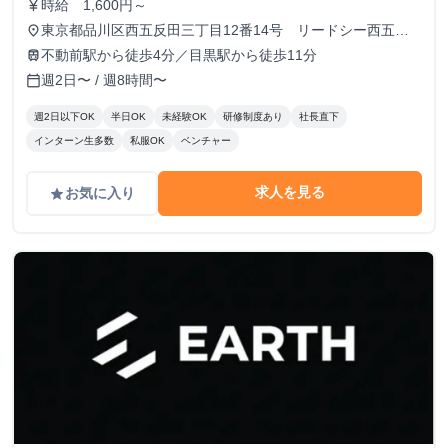
時給 1,600円～
currency_yen
東京都品川区西五反田三丁目12番14号 リードシー西五反
place
田ビル7-8階（受付8階）
不動前駅から徒歩4分／目黒駅から徒歩11分
train
週2日〜 / 週8時間〜
calendar_today
週2日以下OK
半日OK
未経験OK
研修制度あり
社長直下
インターン生多数
私服OK
ベンチャー
求人を見る
お気に入り
grade