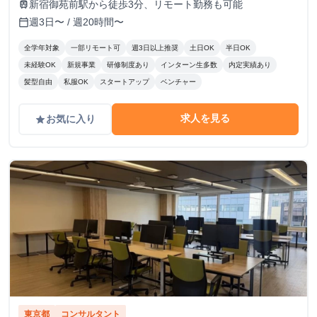
新宿御苑前駅から徒歩3分、リモート勤務も可能
train
週3日〜 / 週20時間〜
calendar_today
全学年対象
一部リモート可
週3日以上推奨
土日OK
半日OK
未経験OK
新規事業
研修制度あり
インターン生多数
内定実績あり
髪型自由
私服OK
スタートアップ
ベンチャー
求人を見る
お気に入り
grade
東京都
コンサルタント