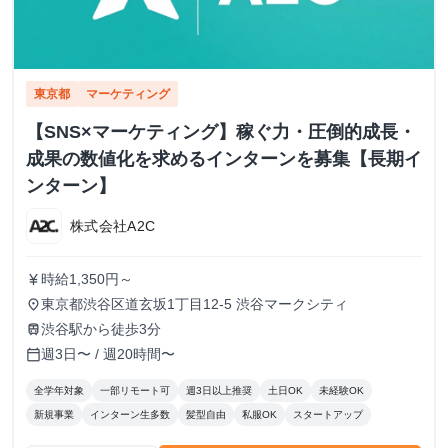
東京都
マーケティング
【SNS×マーケティング】稼ぐ力・圧倒的成長・
成果の数値化を求めるインターンを募集【長期イ
ンターン】
株式会社A2C
時給1,350円～
currency_yen
東京都渋谷区道玄坂1丁目12-5 渋谷マークシティ
place
渋谷駅から徒歩3分
train
週3日〜 / 週20時間〜
calendar_today
全学年対象
一部リモート可
週3日以上推奨
土日OK
未経験OK
新規事業
インターン生多数
髪型自由
私服OK
スタートアップ