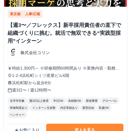
東京都
人事/広報
【週3〜／フレックス】新卒採用責任者の直下で
組織づくりに挑む。就活で無双できる“実践型採
用”インターン
株式会社コリン
時給1,300円～ ※研修期間60時間あり ※業務内容・勤務状
currency_yen
況により決定
1-2-4浜松町シミヅ産業ビル6階
place
浜松町駅から徒歩8分
train
週3日〜 / 週12時間〜
calendar_today
全学年対象
週3日以上推奨
半日OK
未経験OK
新規事業
グローバル
研修制度あり
インターン生多数
内定実績あり
髪型自由
私服OK
ベンチャー
求人を見る
お気に入り
grade