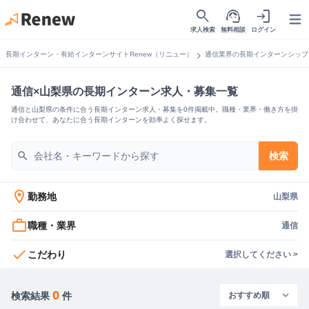
search
support_agent
login
Open
求人検索
無料相談
ログイン
chevron_right
長期インターン・有給インターンサイトRenew（リニュー）
通信業界の長期インターンシップ
通信×山梨県の長期インターン求人・募集一覧
通信と山梨県の条件に合う長期インターン求人・募集を0件掲載中。職種・業界・働き方を掛
け合わせて、あなたに合う長期インターンを効率よく探せます。
search
検索
location_on
勤務地
山梨県
work_outline
職種・業界
通信
check
こだわり
選択してください >
0
検索結果
件