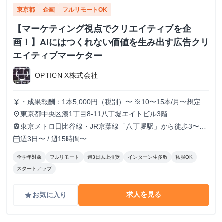
東京都
企画
フルリモートOK
【マーケティング視点でクリエイティブを企
画！】AIにはつくれない価値を生み出す広告クリ
エイティブマーケター
OPTION X株式会社
・成果報酬：1本5,000円（税別）〜 ※10〜15本/月〜想定
currency_yen
※経験、実績、能力等によって変動 ※トライアル期間の場
東京都中央区湊1丁目8-11八丁堀エイトビル3階
place
合変動あり
東京メトロ日比谷線・JR京葉線「八丁堀駅」から徒歩3〜6
train
分
週3日〜 / 週15時間〜
calendar_today
全学年対象
フルリモート
週3日以上推奨
インターン生多数
私服OK
スタートアップ
求人を見る
お気に入り
grade