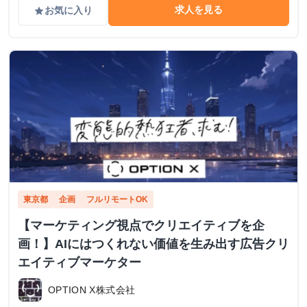
求人を見る
お気に入り
grade
東京都
企画
フルリモートOK
【マーケティング視点でクリエイティブを企
画！】AIにはつくれない価値を生み出す広告クリ
エイティブマーケター
OPTION X株式会社