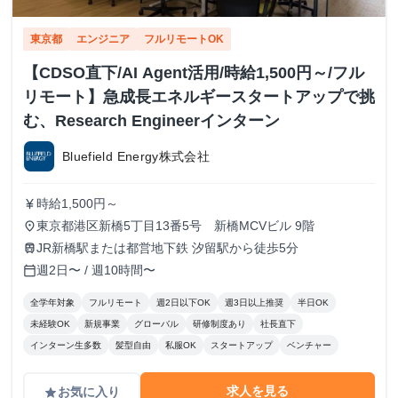
東京都
エンジニア
フルリモートOK
【CDSO直下/AI Agent活用/時給1,500円～/フル
リモート】急成長エネルギースタートアップで挑
む、Research Engineerインターン
Bluefield Energy株式会社
時給1,500円～
currency_yen
東京都港区新橋5丁目13番5号 新橋MCVビル 9階
place
JR新橋駅または都営地下鉄 汐留駅から徒歩5分
train
週2日〜 / 週10時間〜
calendar_today
全学年対象
フルリモート
週2日以下OK
週3日以上推奨
半日OK
未経験OK
新規事業
グローバル
研修制度あり
社長直下
インターン生多数
髪型自由
私服OK
スタートアップ
ベンチャー
求人を見る
お気に入り
grade