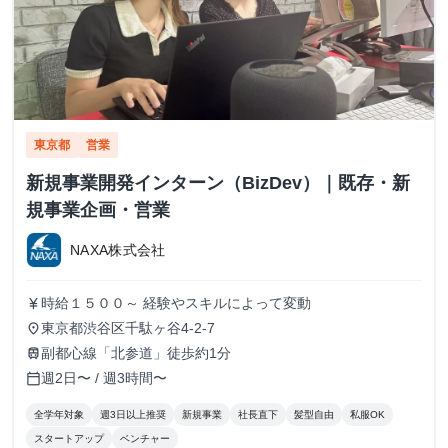
東京都
営業
新規事業開発インターン（BizDev）｜既存・新
規事業企画・営業
NAXA株式会社
時給１５００～ 経験やスキルによって変動
currency_yen
東京都渋谷区千駄ヶ谷4-2-7
place
副都心線「北参道」徒歩約1分
train
週2日〜 / 週3時間〜
calendar_today
全学年対象
週3日以上推奨
新規事業
社長直下
髪型自由
私服OK
スタートアップ
ベンチャー