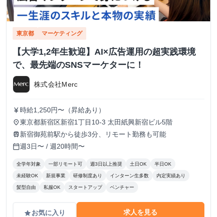
東京都
マーケティング
【大学1,2年生歓迎】AI×広告運用の超実践環境
で、最先端のSNSマーケターに！
株式会社Merc
時給1,250円〜（昇給あり）
currency_yen
東京都新宿区新宿1丁目10-3 太田紙興新宿ビル5階
place
新宿御苑前駅から徒歩3分、リモート勤務も可能
train
週3日〜 / 週20時間〜
calendar_today
全学年対象
一部リモート可
週3日以上推奨
土日OK
半日OK
未経験OK
新規事業
研修制度あり
インターン生多数
内定実績あり
髪型自由
私服OK
スタートアップ
ベンチャー
求人を見る
お気に入り
grade