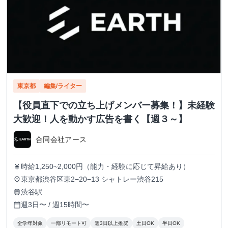
東京都
編集/ライター
【役員直下での立ち上げメンバー募集！】未経験
大歓迎！人を動かす広告を書く【週３～】
合同会社アース
時給1,250~2,000円（能力・経験に応じて昇給あり）
currency_yen
東京都渋谷区東2−20−13 シャトレー渋谷215
place
渋谷駅
train
週3日〜 / 週15時間〜
calendar_today
全学年対象
一部リモート可
週3日以上推奨
土日OK
半日OK