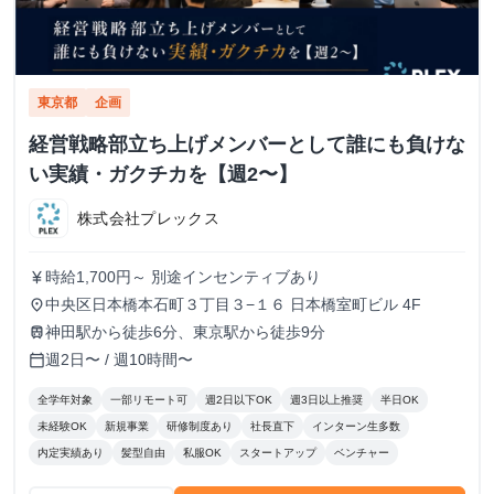
東京都
企画
経営戦略部立ち上げメンバーとして誰にも負けな
い実績・ガクチカを【週2〜】
株式会社プレックス
時給1,700円～ 別途インセンティブあり
currency_yen
中央区日本橋本石町３丁目３−１６ 日本橋室町ビル 4F
place
神田駅から徒歩6分、東京駅から徒歩9分
train
週2日〜 / 週10時間〜
calendar_today
全学年対象
一部リモート可
週2日以下OK
週3日以上推奨
半日OK
未経験OK
新規事業
研修制度あり
社長直下
インターン生多数
内定実績あり
髪型自由
私服OK
スタートアップ
ベンチャー