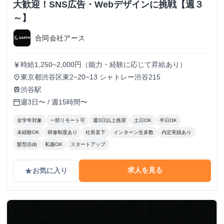
大歓迎！SNS広告・Webデザインに挑戦【週３
～】
合同会社アース
時給1,250~2,000円（能力・経験に応じて昇給あり）
currency_yen
東京都渋谷区東2−20−13 シャトレー渋谷215
place
渋谷駅
train
週3日〜 / 週15時間〜
calendar_today
全学年対象
一部リモート可
週3日以上推奨
土日OK
半日OK
未経験OK
研修制度あり
社長直下
インターン生多数
内定実績あり
髪型自由
私服OK
スタートアップ
求人を見る
お気に入り
grade