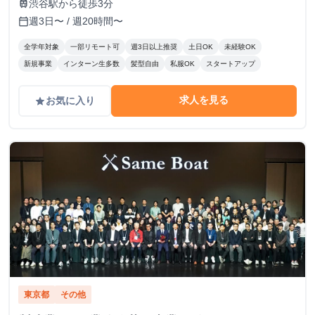
渋谷駅から徒歩3分
train
週3日〜 / 週20時間〜
calendar_today
全学年対象
一部リモート可
週3日以上推奨
土日OK
未経験OK
新規事業
インターン生多数
髪型自由
私服OK
スタートアップ
求人を見る
お気に入り
grade
東京都
その他