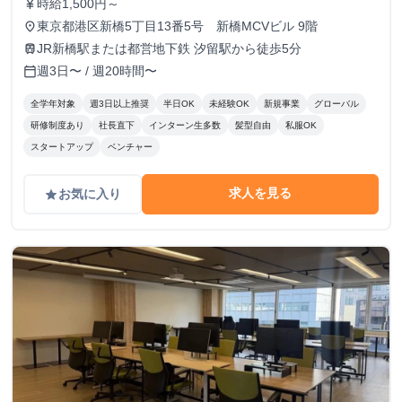
時給1,500円～
currency_yen
東京都港区新橋5丁目13番5号 新橋MCVビル 9階
place
JR新橋駅または都営地下鉄 汐留駅から徒歩5分
train
週3日〜 / 週20時間〜
calendar_today
全学年対象
週3日以上推奨
半日OK
未経験OK
新規事業
グローバル
研修制度あり
社長直下
インターン生多数
髪型自由
私服OK
スタートアップ
ベンチャー
求人を見る
お気に入り
grade