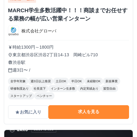
MARCH学生多数活躍中！！！商談までお任せす
る業務の幅が広い営業インターン
株式会社グローバ
時給1300円～1800円
currency_yen
東京都渋谷区渋谷2丁目14-13 岡崎ビル710
place
渋谷駅
train
週3日〜 /
calendar_today
全学年対象
週3日以上推奨
土日OK
半日OK
未経験OK
新規事業
研修制度あり
社長直下
インターン生多数
内定実績あり
髪型自由
スタートアップ
ベンチャー
求人を見る
お気に入り
grade