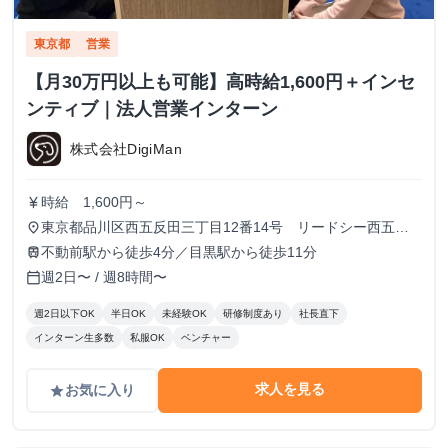
東京都
営業
【月30万円以上も可能】高時給1,600円＋インセ
ンティブ｜法人営業インターン
株式会社DigiMan
時給 1,600円～
currency_yen
東京都品川区西五反田三丁目12番14号 リードシー西五反
place
田ビル7-8階（受付8階）
不動前駅から徒歩4分／目黒駅から徒歩11分
train
週2日〜 / 週8時間〜
calendar_today
週2日以下OK
半日OK
未経験OK
研修制度あり
社長直下
インターン生多数
私服OK
ベンチャー
求人を見る
お気に入り
grade