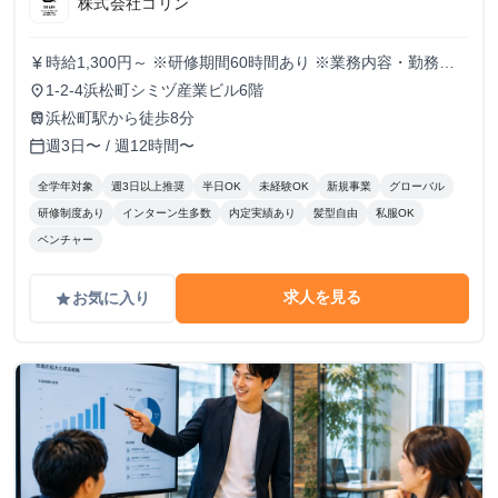
株式会社コリン
時給1,300円～ ※研修期間60時間あり ※業務内容・勤務状
currency_yen
況により決定
1-2-4浜松町シミヅ産業ビル6階
place
浜松町駅から徒歩8分
train
週3日〜 / 週12時間〜
calendar_today
全学年対象
週3日以上推奨
半日OK
未経験OK
新規事業
グローバル
研修制度あり
インターン生多数
内定実績あり
髪型自由
私服OK
ベンチャー
求人を見る
お気に入り
grade