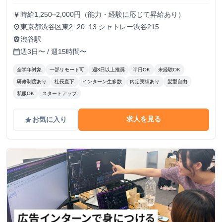
時給1,250~2,000円（能力・経験に応じて昇給あり）
currency_yen
東京都渋谷区東2−20−13 シャトレー渋谷215
place
渋谷駅
train
週3日〜 / 週15時間〜
calendar_today
全学年対象
一部リモート可
週3日以上推奨
半日OK
未経験OK
研修制度あり
社長直下
インターン生多数
内定実績あり
髪型自由
私服OK
スタートアップ
求人を見る
お気に入り
grade