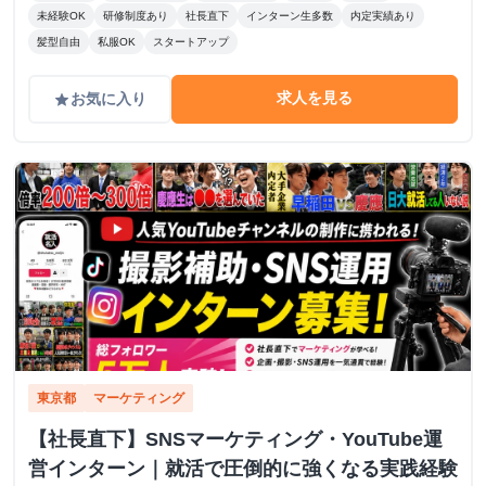
未経験OK
研修制度あり
社長直下
インターン生多数
内定実績あり
髪型自由
私服OK
スタートアップ
求人を見る
お気に入り
grade
東京都
マーケティング
【社長直下】SNSマーケティング・YouTube運
営インターン｜就活で圧倒的に強くなる実践経験