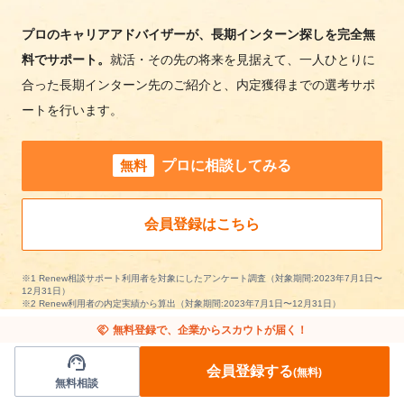
プロのキャリアアドバイザーが、長期インターン探しを完全無
料でサポート。
就活・その先の将来を見据えて、一人ひとりに
合った長期インターン先のご紹介と、内定獲得までの選考サポ
ートを行います。
無料
プロに相談してみる
会員登録はこちら
※1 Renew相談サポート利用者を対象にしたアンケート調査（対象期間:2023年7月1日〜
12月31日）
※2 Renew利用者の内定実績から算出（対象期間:2023年7月1日〜12月31日）
handshake
無料登録で、企業からスカウトが届く！
support_agent
会員登録する
(無料)
無料相談