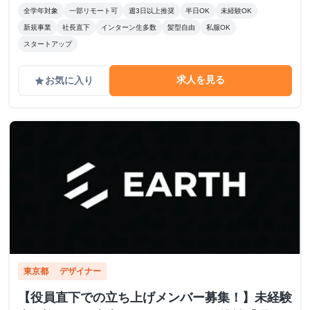
全学年対象
一部リモート可
週3日以上推奨
半日OK
未経験OK
新規事業
社長直下
インターン生多数
髪型自由
私服OK
スタートアップ
求人を見る
お気に入り
grade
東京都
デザイナー
【役員直下での立ち上げメンバー募集！】未経験