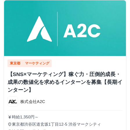
東京都
マーケティング
【SNS×マーケティング】稼ぐ力・圧倒的成長・
成果の数値化を求めるインターンを募集【長期イ
ンターン】
株式会社A2C
時給1,350円～
currency_yen
東京都渋谷区道玄坂1丁目12-5 渋谷マークシティ
place