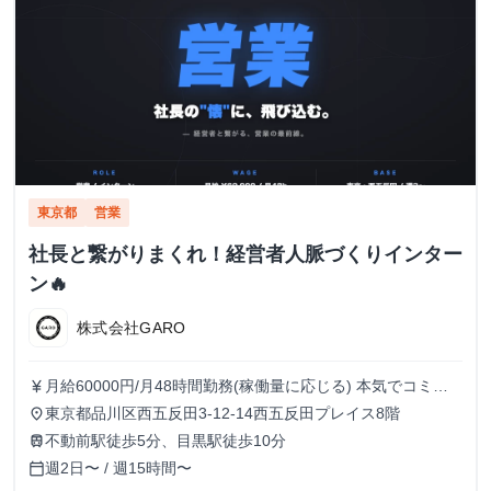
東京都
営業
社長と繋がりまくれ！経営者人脈づくりインター
ン🔥
株式会社GARO
月給60000円/月48時間勤務(稼働量に応じる) 本気でコミッ
currency_yen
トすれば、学生でも圧倒的な実績と報酬を得られる環境で
東京都品川区西五反田3-12-14西五反田プレイス8階
place
す！
不動前駅徒歩5分、目黒駅徒歩10分
train
週2日〜 / 週15時間〜
calendar_today