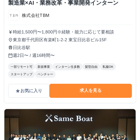
製造業×AI・業務改革・事業開発インターン
株式会社TBM
時給1,500円〜1,800円※経験・能力に応じて要相談
currency_yen
東京都千代田区有楽町1-2-2 東宝日比谷ビル15F
place
日比谷駅
train
週2日〜 / 週16時間〜
calendar_today
一部リモート可
新規事業
インターン生多数
髪型自由
私服OK
スタートアップ
ベンチャー
求人を見る
お気に入り
grade