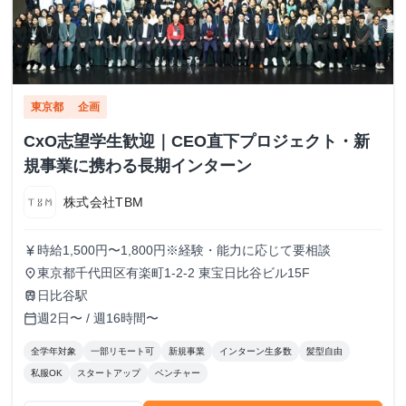
東京都
企画
CxO志望学生歓迎｜CEO直下プロジェクト・新
規事業に携わる長期インターン
株式会社TBM
時給1,500円〜1,800円※経験・能力に応じて要相談
currency_yen
東京都千代田区有楽町1-2-2 東宝日比谷ビル15F
place
日比谷駅
train
週2日〜 / 週16時間〜
calendar_today
全学年対象
一部リモート可
新規事業
インターン生多数
髪型自由
私服OK
スタートアップ
ベンチャー