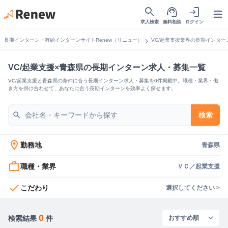
search
support_agent
login
Open
求人検索
無料相談
ログイン
chevron_right
長期インターン・有給インターンサイトRenew（リニュー）
VC/起業支援業界の長期インター
VC/起業支援×青森県の長期インターン求人・募集一覧
VC/起業支援と青森県の条件に合う長期インターン求人・募集を0件掲載中。職種・業界・働
き方を掛け合わせて、あなたに合う長期インターンを効率よく探せます。
search
検索
location_on
勤務地
青森県
work_outline
職種・業界
ＶＣ／起業支援
check
こだわり
選択してください >
0
検索結果
件