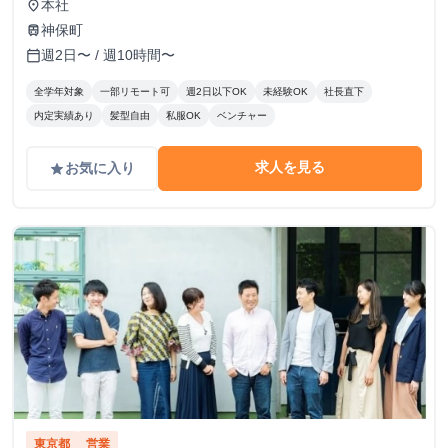
本社
place
神保町
train
週2日〜 / 週10時間〜
calendar_today
全学年対象
一部リモート可
週2日以下OK
未経験OK
社長直下
内定実績あり
髪型自由
私服OK
ベンチャー
求人を見る
お気に入り
grade
東京都
営業