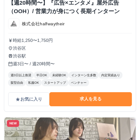
【週20時間〜】『広告×エンタメ』屋外広告
（OOH）/ 営業力が身につく長期インターン
株式会社halfwaytheir
時給1,250〜1,750円
currency_yen
渋谷区
place
渋谷駅
train
週3日〜 / 週20時間〜
calendar_today
週3日以上推奨
半日OK
未経験OK
インターン生多数
内定実績あり
髪型自由
私服OK
スタートアップ
ベンチャー
求人を見る
お気に入り
grade
NEW