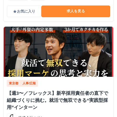
求人を見る
お気に入り
grade
東京都
人事/広報
【週3〜／フレックス】新卒採用責任者の直下で
組織づくりに挑む。就活で無双できる“実践型採
用”インターン