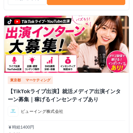
東京都
マーケティング
【TikTokライブ出演】就活メディア出演インタ
ーン募集｜稼げるインセンティブあり
ビューイング株式会社
時給1400円
currency_yen