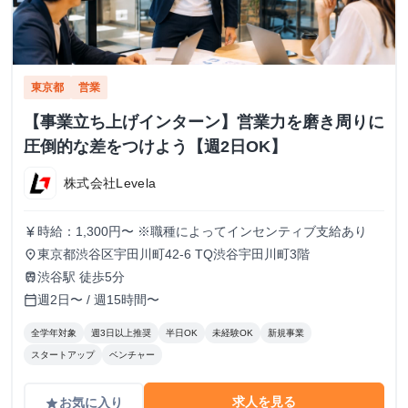
東京都
営業
【事業立ち上げインターン】営業力を磨き周りに
圧倒的な差をつけよう【週2日OK】
株式会社Levela
時給：1,300円〜 ※職種によってインセンティブ支給あり
currency_yen
東京都渋谷区宇田川町42-6 TQ渋谷宇田川町3階
place
渋谷駅 徒歩5分
train
週2日〜 / 週15時間〜
calendar_today
全学年対象
週3日以上推奨
半日OK
未経験OK
新規事業
スタートアップ
ベンチャー
求人を見る
お気に入り
grade