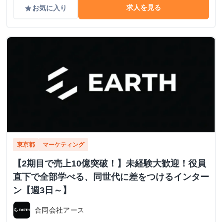
求人を見る
お気に入り
grade
東京都
マーケティング
【2期目で売上10億突破！】未経験大歓迎！役員
直下で全部学べる、同世代に差をつけるインター
ン【週3日～】
合同会社アース