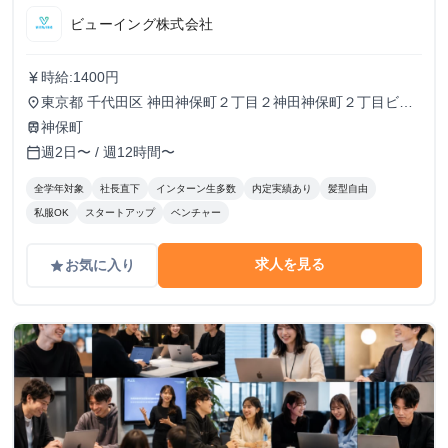
ビューイング株式会社
時給:1400円
currency_yen
東京都 千代田区 神田神保町２丁目２神田神保町２丁目ビル
place
５０２号室
神保町
train
週2日〜 / 週12時間〜
calendar_today
全学年対象
社長直下
インターン生多数
内定実績あり
髪型自由
私服OK
スタートアップ
ベンチャー
求人を見る
お気に入り
grade