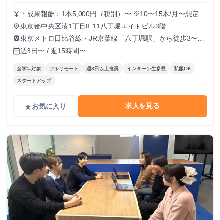
・成果報酬：1本5,000円（税別）〜 ※10〜15本/月〜想定
currency_yen
※経験、実績、能力等によって変動 ※トライアル期間の場
東京都中央区湊1丁目8-11八丁堀エイトビル3階
place
合変動あり
東京メトロ日比谷線・JR京葉線「八丁堀駅」から徒歩3〜6
train
分
週3日〜 / 週15時間〜
calendar_today
全学年対象
フルリモート
週3日以上推奨
インターン生多数
私服OK
スタートアップ
求人を見る
お気に入り
grade