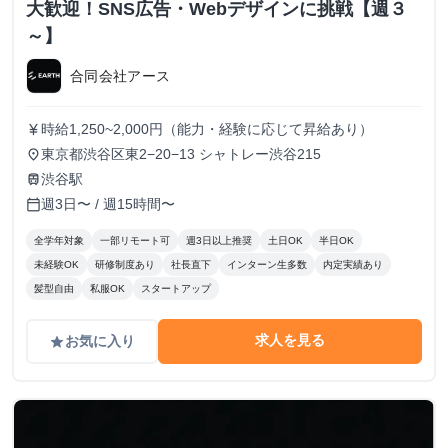
大歓迎！SNS広告・Webデザインに挑戦【週３
～】
合同会社アース
時給1,250~2,000円（能力・経験に応じて昇給あり）
currency_yen
東京都渋谷区東2−20−13 シャトレー渋谷215
place
渋谷駅
train
週3日〜 / 週15時間〜
calendar_today
全学年対象
一部リモート可
週3日以上推奨
土日OK
半日OK
未経験OK
研修制度あり
社長直下
インターン生多数
内定実績あり
髪型自由
私服OK
スタートアップ
求人を見る
お気に入り
grade