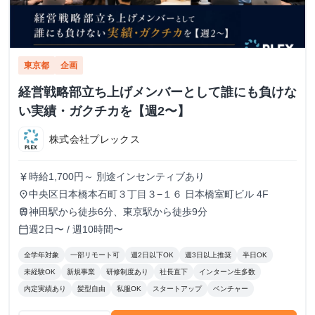
東京都
企画
経営戦略部立ち上げメンバーとして誰にも負けな
い実績・ガクチカを【週2〜】
株式会社プレックス
時給1,700円～ 別途インセンティブあり
currency_yen
中央区日本橋本石町３丁目３−１６ 日本橋室町ビル 4F
place
神田駅から徒歩6分、東京駅から徒歩9分
train
週2日〜 / 週10時間〜
calendar_today
全学年対象
一部リモート可
週2日以下OK
週3日以上推奨
半日OK
未経験OK
新規事業
研修制度あり
社長直下
インターン生多数
内定実績あり
髪型自由
私服OK
スタートアップ
ベンチャー