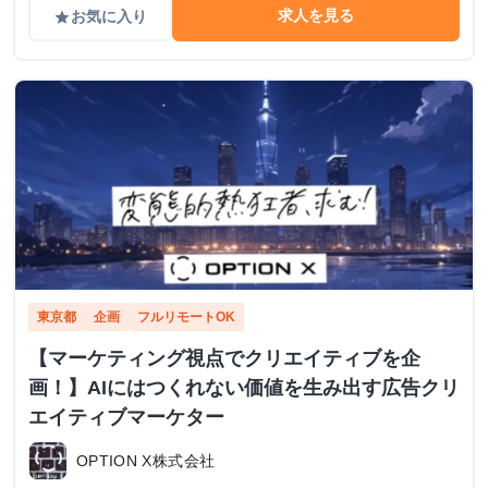
求人を見る
お気に入り
grade
東京都
企画
フルリモートOK
【マーケティング視点でクリエイティブを企
画！】AIにはつくれない価値を生み出す広告クリ
エイティブマーケター
OPTION X株式会社