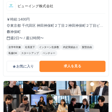
ビューイング株式会社
時給:1400円
currency_yen
東京都 千代田区 神田神保町２丁目２神田神保町２丁目ビル
place
５０２号室
神保町
train
週2日〜 / 週12時間〜
calendar_today
全学年対象
社長直下
インターン生多数
内定実績あり
髪型自由
私服OK
スタートアップ
ベンチャー
求人を見る
お気に入り
grade