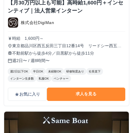
【月30万円以上も可能】高時給1,600円＋インセ
ンティブ｜法人営業インターン
株式会社DigiMan
時給 1,600円～
currency_yen
東京都品川区西五反田三丁目12番14号 リードシー西五反
place
田ビル7-8階（受付8階）
不動前駅から徒歩4分／目黒駅から徒歩11分
train
週2日〜 / 週8時間〜
calendar_today
週2日以下OK
半日OK
未経験OK
研修制度あり
社長直下
インターン生多数
私服OK
ベンチャー
求人を見る
お気に入り
grade