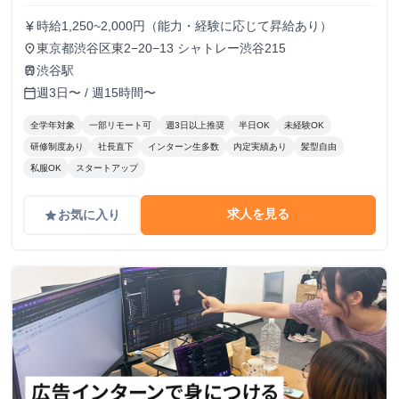
時給1,250~2,000円（能力・経験に応じて昇給あり）
currency_yen
東京都渋谷区東2−20−13 シャトレー渋谷215
place
渋谷駅
train
週3日〜 / 週15時間〜
calendar_today
全学年対象
一部リモート可
週3日以上推奨
半日OK
未経験OK
研修制度あり
社長直下
インターン生多数
内定実績あり
髪型自由
私服OK
スタートアップ
求人を見る
お気に入り
grade