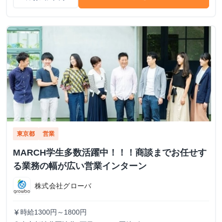
東京都
営業
MARCH学生多数活躍中！！！商談までお任せす
る業務の幅が広い営業インターン
株式会社グローバ
時給1300円～1800円
currency_yen