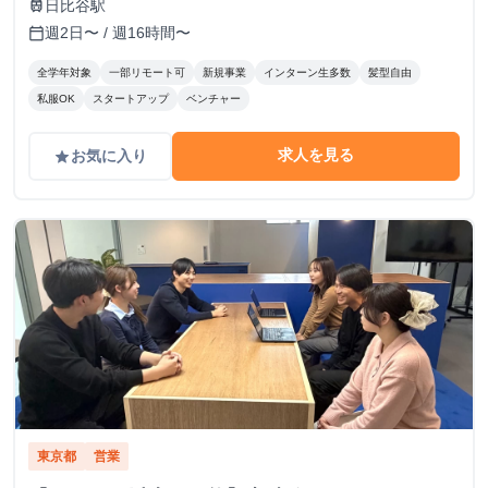
日比谷駅
train
週2日〜 / 週16時間〜
calendar_today
全学年対象
一部リモート可
新規事業
インターン生多数
髪型自由
私服OK
スタートアップ
ベンチャー
求人を見る
お気に入り
grade
東京都
営業