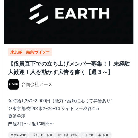
東京都
編集/ライター
【役員直下での立ち上げメンバー募集！】未経験
大歓迎！人を動かす広告を書く【週３～】
合同会社アース
時給1,250~2,000円（能力・経験に応じて昇給あり）
currency_yen
東京都渋谷区東2−20−13 シャトレー渋谷215
place
渋谷駅
train
週3日〜 / 週15時間〜
calendar_today
全学年対象
一部リモート可
週3日以上推奨
土日OK
半日OK