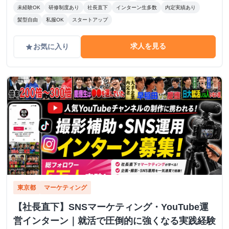
未経験OK
研修制度あり
社長直下
インターン生多数
内定実績あり
髪型自由
私服OK
スタートアップ
求人を見る
お気に入り
grade
東京都
マーケティング
【社長直下】SNSマーケティング・YouTube運
営インターン｜就活で圧倒的に強くなる実践経験