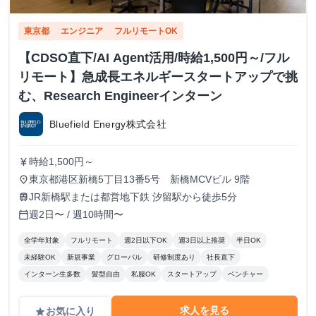
東京都
エンジニア
フルリモートOK
【CDSO直下/AI Agent活用/時給1,500円～/フル
リモート】急成長エネルギースタートアップで挑
む、Research Engineerインターン
Bluefield Energy株式会社
時給1,500円～
currency_yen
東京都港区新橋5丁目13番5号 新橋MCVビル 9階
place
JR新橋駅または都営地下鉄 汐留駅から徒歩5分
train
週2日〜 / 週10時間〜
calendar_today
全学年対象
フルリモート
週2日以下OK
週3日以上推奨
半日OK
未経験OK
新規事業
グローバル
研修制度あり
社長直下
インターン生多数
髪型自由
私服OK
スタートアップ
ベンチャー
求人を見る
お気に入り
grade