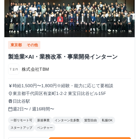
東京都
その他
製造業×AI・業務改革・事業開発インターン
株式会社TBM
時給1,500円〜1,800円※経験・能力に応じて要相談
currency_yen
東京都千代田区有楽町1-2-2 東宝日比谷ビル15F
place
日比谷駅
train
週2日〜 / 週16時間〜
calendar_today
一部リモート可
新規事業
インターン生多数
髪型自由
私服OK
スタートアップ
ベンチャー