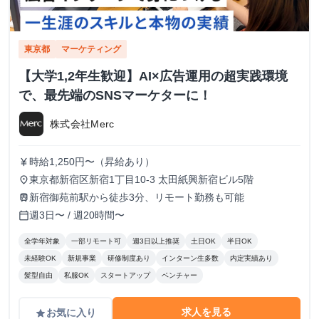
東京都
マーケティング
【大学1,2年生歓迎】AI×広告運用の超実践環境
で、最先端のSNSマーケターに！
株式会社Merc
時給1,250円〜（昇給あり）
currency_yen
東京都新宿区新宿1丁目10-3 太田紙興新宿ビル5階
place
新宿御苑前駅から徒歩3分、リモート勤務も可能
train
週3日〜 / 週20時間〜
calendar_today
全学年対象
一部リモート可
週3日以上推奨
土日OK
半日OK
未経験OK
新規事業
研修制度あり
インターン生多数
内定実績あり
髪型自由
私服OK
スタートアップ
ベンチャー
求人を見る
お気に入り
grade