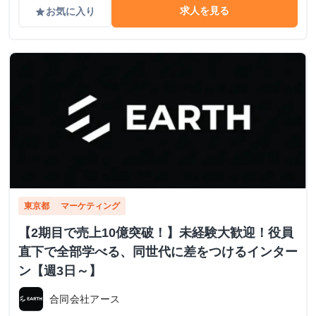
求人を見る
お気に入り
grade
東京都
マーケティング
【2期目で売上10億突破！】未経験大歓迎！役員
直下で全部学べる、同世代に差をつけるインター
ン【週3日～】
合同会社アース