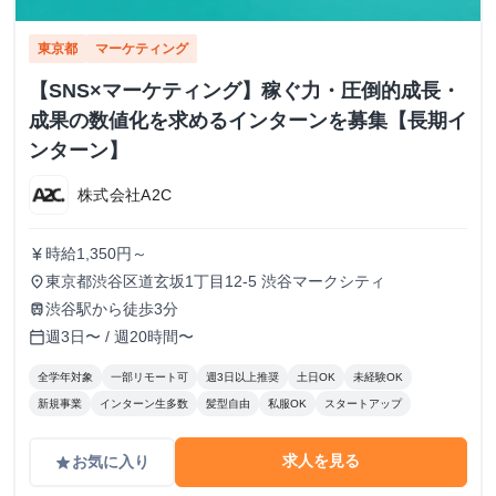
東京都
マーケティング
【SNS×マーケティング】稼ぐ力・圧倒的成長・
成果の数値化を求めるインターンを募集【長期イ
ンターン】
株式会社A2C
時給1,350円～
currency_yen
東京都渋谷区道玄坂1丁目12-5 渋谷マークシティ
place
渋谷駅から徒歩3分
train
週3日〜 / 週20時間〜
calendar_today
全学年対象
一部リモート可
週3日以上推奨
土日OK
未経験OK
新規事業
インターン生多数
髪型自由
私服OK
スタートアップ
求人を見る
お気に入り
grade