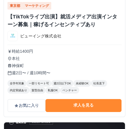
東京都
マーケティング
【TikTokライブ出演】就活メディア出演インタ
ーン募集｜稼げるインセンティブあり
ビューイング株式会社
時給1400円
currency_yen
本社
place
神保町
train
週2日〜 / 週10時間〜
calendar_today
全学年対象
一部リモート可
週2日以下OK
未経験OK
社長直下
内定実績あり
髪型自由
私服OK
ベンチャー
求人を見る
お気に入り
grade