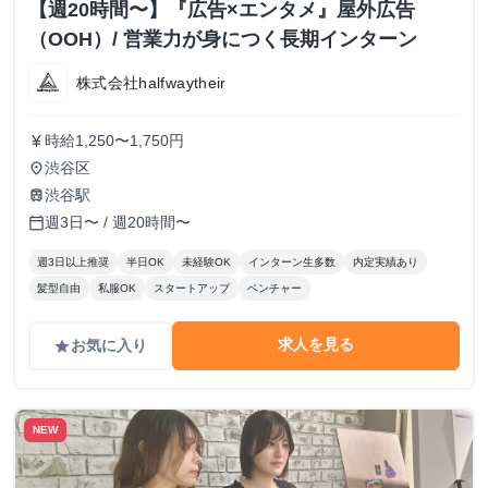
【週20時間〜】『広告×エンタメ』屋外広告
（OOH）/ 営業力が身につく長期インターン
株式会社halfwaytheir
時給1,250〜1,750円
currency_yen
渋谷区
place
渋谷駅
train
週3日〜 / 週20時間〜
calendar_today
週3日以上推奨
半日OK
未経験OK
インターン生多数
内定実績あり
髪型自由
私服OK
スタートアップ
ベンチャー
求人を見る
お気に入り
grade
NEW