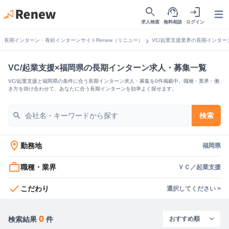
search
support_agent
login
Open
求人検索
無料相談
ログイン
chevron_right
長期インターン・有給インターンサイトRenew（リニュー）
VC/起業支援業界の長期インター
VC/起業支援×福岡県の長期インターン求人・募集一覧
VC/起業支援と福岡県の条件に合う長期インターン求人・募集を0件掲載中。職種・業界・働
き方を掛け合わせて、あなたに合う長期インターンを効率よく探せます。
search
検索
location_on
勤務地
福岡県
work_outline
職種・業界
ＶＣ／起業支援
check
こだわり
選択してください >
0
検索結果
件