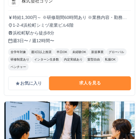
株式会社コリン
時給1,300円～ ※研修期間60時間あり ※業務内容・勤務状
currency_yen
況により決定
1-2-4浜松町シミヅ産業ビル6階
place
浜松町駅から徒歩8分
train
週3日〜 / 週12時間〜
calendar_today
全学年対象
週3日以上推奨
半日OK
未経験OK
新規事業
グローバル
研修制度あり
インターン生多数
内定実績あり
髪型自由
私服OK
ベンチャー
求人を見る
お気に入り
grade