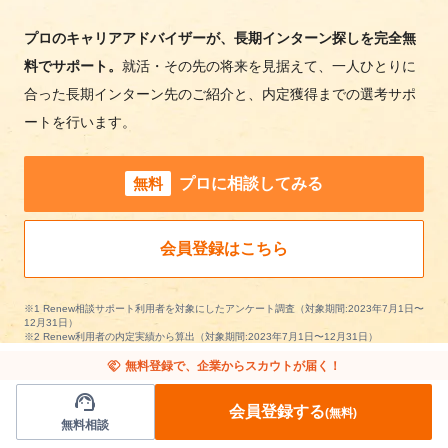
プロのキャリアアドバイザーが、長期インターン探しを完全無
料でサポート。
就活・その先の将来を見据えて、一人ひとりに
合った長期インターン先のご紹介と、内定獲得までの選考サポ
ートを行います。
無料
プロに相談してみる
会員登録はこちら
※1 Renew相談サポート利用者を対象にしたアンケート調査（対象期間:2023年7月1日〜
12月31日）
※2 Renew利用者の内定実績から算出（対象期間:2023年7月1日〜12月31日）
handshake
無料登録で、企業からスカウトが届く！
support_agent
会員登録する
(無料)
無料相談