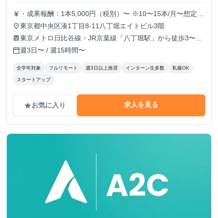
・成果報酬：1本5,000円（税別）〜 ※10〜15本/月〜想定
currency_yen
※経験、実績、能力等によって変動 ※トライアル期間の場
東京都中央区湊1丁目8-11八丁堀エイトビル3階
place
合変動あり
東京メトロ日比谷線・JR京葉線「八丁堀駅」から徒歩3〜6
train
分
週3日〜 / 週15時間〜
calendar_today
全学年対象
フルリモート
週3日以上推奨
インターン生多数
私服OK
スタートアップ
求人を見る
お気に入り
grade