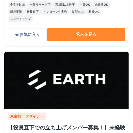
全学年対象
一部リモート可
週3日以上推奨
半日OK
未経験OK
新規事業
社長直下
インターン生多数
髪型自由
私服OK
スタートアップ
求人を見る
お気に入り
grade
東京都
デザイナー
【役員直下での立ち上げメンバー募集！】未経験