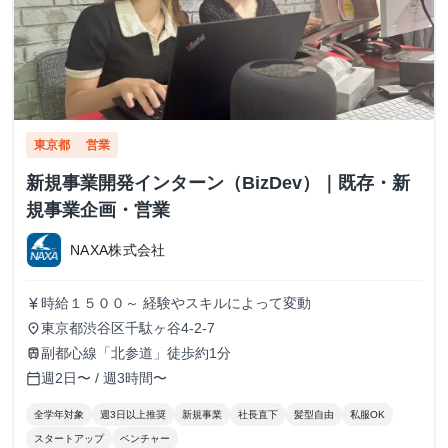
東京都
営業
新規事業開発インターン（BizDev）｜既存・新
規事業企画・営業
NAXA株式会社
時給１５００～ 経験やスキルによって変動
currency_yen
東京都渋谷区千駄ヶ谷4-2-7
place
副都心線「北参道」徒歩約1分
train
週2日〜 / 週3時間〜
calendar_today
全学年対象
週3日以上推奨
新規事業
社長直下
髪型自由
私服OK
スタートアップ
ベンチャー