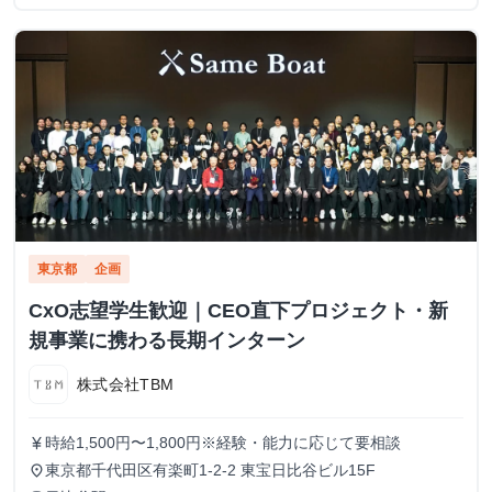
東京都
企画
CxO志望学生歓迎｜CEO直下プロジェクト・新
規事業に携わる長期インターン
株式会社TBM
時給1,500円〜1,800円※経験・能力に応じて要相談
currency_yen
東京都千代田区有楽町1-2-2 東宝日比谷ビル15F
place