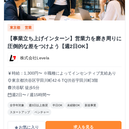
東京都
営業
【事業立ち上げインターン】営業力を磨き周りに
圧倒的な差をつけよう【週2日OK】
株式会社Levela
時給：1,300円〜 ※職種によってインセンティブ支給あり
currency_yen
東京都渋谷区宇田川町42-6 TQ渋谷宇田川町3階
place
渋谷駅 徒歩5分
train
週2日〜 / 週15時間〜
calendar_today
全学年対象
週3日以上推奨
半日OK
未経験OK
新規事業
スタートアップ
ベンチャー
求人を見る
お気に入り
grade