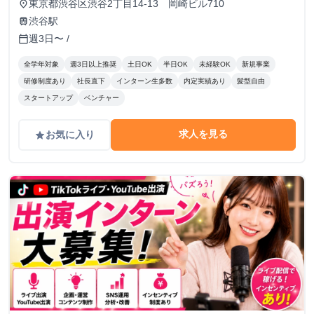
東京都渋谷区渋谷2丁目14-13 岡崎ビル710
place
渋谷駅
train
週3日〜 /
calendar_today
全学年対象
週3日以上推奨
土日OK
半日OK
未経験OK
新規事業
研修制度あり
社長直下
インターン生多数
内定実績あり
髪型自由
スタートアップ
ベンチャー
求人を見る
お気に入り
grade