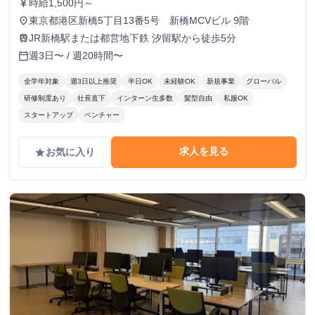
時給1,500円～
currency_yen
東京都港区新橋5丁目13番5号 新橋MCVビル 9階
place
JR新橋駅または都営地下鉄 汐留駅から徒歩5分
train
週3日〜 / 週20時間〜
calendar_today
全学年対象
週3日以上推奨
半日OK
未経験OK
新規事業
グローバル
研修制度あり
社長直下
インターン生多数
髪型自由
私服OK
スタートアップ
ベンチャー
求人を見る
お気に入り
grade