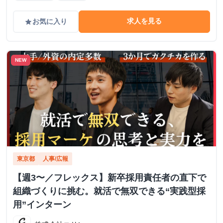
求人を見る
お気に入り
grade
NEW
東京都
人事/広報
【週3〜／フレックス】新卒採用責任者の直下で
組織づくりに挑む。就活で無双できる“実践型採
用”インターン