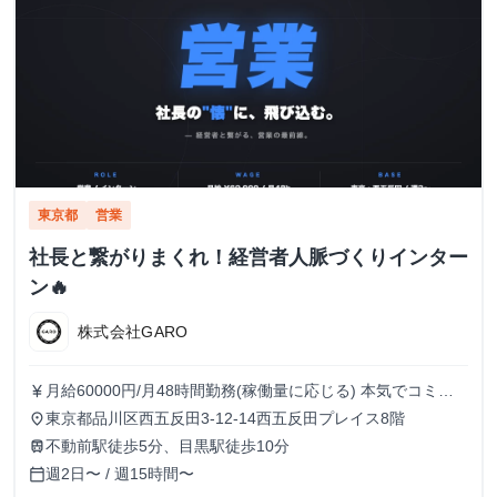
東京都
営業
社長と繋がりまくれ！経営者人脈づくりインター
ン🔥
株式会社GARO
月給60000円/月48時間勤務(稼働量に応じる) 本気でコミッ
currency_yen
トすれば、学生でも圧倒的な実績と報酬を得られる環境で
東京都品川区西五反田3-12-14西五反田プレイス8階
place
す！
不動前駅徒歩5分、目黒駅徒歩10分
train
週2日〜 / 週15時間〜
calendar_today