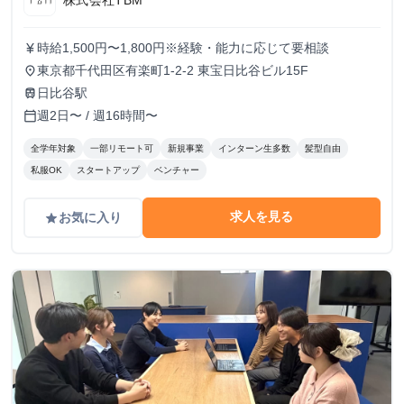
時給1,500円〜1,800円※経験・能力に応じて要相談
currency_yen
東京都千代田区有楽町1-2-2 東宝日比谷ビル15F
place
日比谷駅
train
週2日〜 / 週16時間〜
calendar_today
全学年対象
一部リモート可
新規事業
インターン生多数
髪型自由
私服OK
スタートアップ
ベンチャー
求人を見る
お気に入り
grade