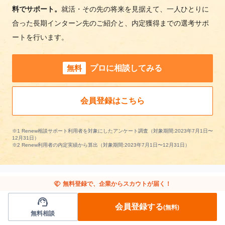
料でサポート。
就活・その先の将来を見据えて、一人ひとりに
合った長期インターン先のご紹介と、内定獲得までの選考サポ
ートを行います。
無料
プロに相談してみる
会員登録はこちら
※1 Renew相談サポート利用者を対象にしたアンケート調査（対象期間:2023年7月1日〜
12月31日）
※2 Renew利用者の内定実績から算出（対象期間:2023年7月1日〜12月31日）
handshake
無料登録で、企業からスカウトが届く！
support_agent
VC/起業支援の長期インターンを条件で絞り込
会員登録する
(無料)
無料相談
む