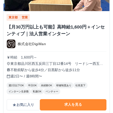
東京都
営業
【月30万円以上も可能】高時給1,600円＋インセ
ンティブ｜法人営業インターン
株式会社DigiMan
時給 1,600円～
currency_yen
東京都品川区西五反田三丁目12番14号 リードシー西五反
place
田ビル7-8階（受付8階）
不動前駅から徒歩4分／目黒駅から徒歩11分
train
週2日〜 / 週8時間〜
calendar_today
週2日以下OK
半日OK
未経験OK
研修制度あり
社長直下
インターン生多数
私服OK
ベンチャー
求人を見る
お気に入り
grade