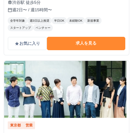
渋谷駅 徒歩5分
train
週2日〜 / 週15時間〜
calendar_today
全学年対象
週3日以上推奨
半日OK
未経験OK
新規事業
スタートアップ
ベンチャー
求人を見る
お気に入り
grade
東京都
営業