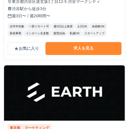
東京都渋谷区道玄坂1丁目12-5 渋谷マークシティ
place
渋谷駅から徒歩3分
train
週3日〜 / 週20時間〜
calendar_today
全学年対象
一部リモート可
週3日以上推奨
土日OK
未経験OK
新規事業
インターン生多数
髪型自由
私服OK
スタートアップ
求人を見る
お気に入り
grade
東京都
マーケティング