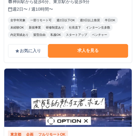
神田駅から徒歩6分、東京駅から徒歩9分
train
週2日〜 / 週10時間〜
calendar_today
全学年対象
一部リモート可
週2日以下OK
週3日以上推奨
半日OK
未経験OK
新規事業
研修制度あり
社長直下
インターン生多数
内定実績あり
髪型自由
私服OK
スタートアップ
ベンチャー
求人を見る
お気に入り
grade
東京都
企画
フルリモートOK