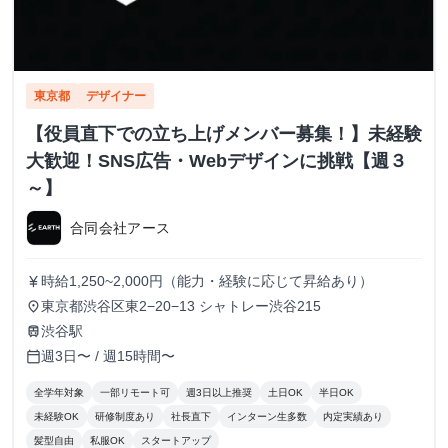
東京都
デザイナー
【役員直下での立ち上げメンバー募集！】未経験
大歓迎！SNS広告・Webデザインに挑戦【週３
～】
合同会社アース
時給1,250~2,000円（能力・経験に応じて昇給あり）
currency_yen
東京都渋谷区東2−20−13 シャトレー渋谷215
place
渋谷駅
train
週3日〜 / 週15時間〜
calendar_today
全学年対象
一部リモート可
週3日以上推奨
土日OK
半日OK
未経験OK
研修制度あり
社長直下
インターン生多数
内定実績あり
髪型自由
私服OK
スタートアップ