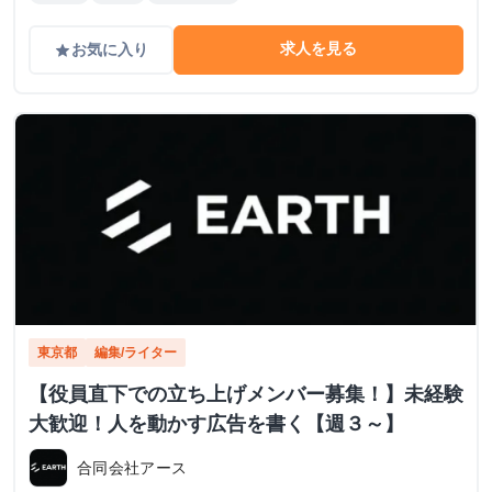
求人を見る
お気に入り
grade
東京都
編集/ライター
【役員直下での立ち上げメンバー募集！】未経験
大歓迎！人を動かす広告を書く【週３～】
合同会社アース