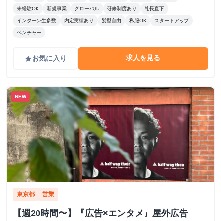
未経験OK
新規事業
グローバル
研修制度あり
社長直下
インターン生多数
内定実績あり
髪型自由
私服OK
スタートアップ
ベンチャー
求人を見る
お気に入り
grade
NEW
東京都
営業
【週20時間〜】『広告×エンタメ』屋外広告