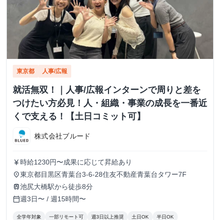
東京都
人事/広報
就活無双！｜人事/広報インターンで周りと差を
つけたい方必見！人・組織・事業の成長を一番近
くで支える！【土日コミット可】
株式会社ブルード
時給1230円〜成果に応じて昇給あり
currency_yen
東京都目黒区青葉台3-6-28住友不動産青葉台タワー7F
place
池尻大橋駅から徒歩8分
train
週3日〜 / 週15時間〜
calendar_today
全学年対象
一部リモート可
週3日以上推奨
土日OK
半日OK