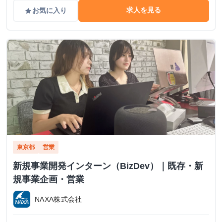
求人を見る
お気に入り
grade
東京都
営業
新規事業開発インターン（BizDev）｜既存・新
規事業企画・営業
NAXA株式会社