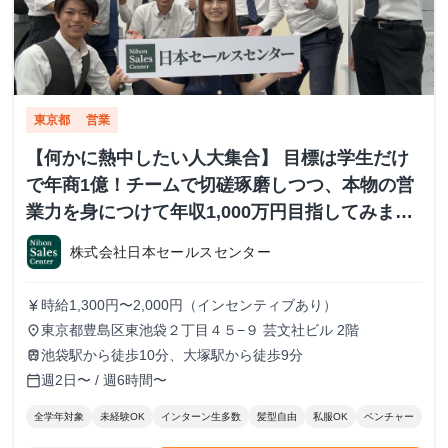
東京都
営業
【何かに熱中したい人大集合】 目標は学生だけ
で年商1億！チームで切磋琢磨しつつ、本物の営
業力を身につけて年収1,000万円目指してみませ
んか？ ※当社直結内定あり #学歴不問 #未経験可
株式会社日本セールスセンター
#1.2年生可
時給1,300円〜2,000円（インセンティブあり）
currency_yen
東京都豊島区東池袋２丁目４５−９ 芸文社ビル 2階
place
池袋駅から徒歩10分、大塚駅から徒歩9分
train
週2日〜 / 週6時間〜
calendar_today
全学年対象
未経験OK
インターン生多数
髪型自由
私服OK
ベンチャー