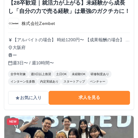
【28卒歓迎｜就活力が上がる】未経験から成長
し「自分の力で売る経験」は最強のガクチカに！
株式会社Zembet
【アルバイトの場合】 時給1200円〜 【成果報酬の場合】 ✔︎
currency_yen
1件成約あたり3万円 ✔︎ 最大4万円まで単価アップ 業界でも
大阪府
place
トップクラスの水準です。 例えば、 月5件 → 15万円 月10
ー
train
件 → 30万円 月15件 → 45万円 学生のうちに、 “自分の実力
週3日〜 / 週10時間〜
calendar_today
で月30〜50万円を作る”経験ができます。
全学年対象
週3日以上推奨
土日OK
未経験OK
研修制度あり
インターン生多数
内定実績あり
スタートアップ
ベンチャー
求人を見る
お気に入り
grade
NEW