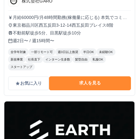
株式会社GARO
月給60000円/月48時間勤務(稼働量に応じる) 本気でコミッ
currency_yen
トすれば、学生でも圧倒的な実績と報酬を得られる環境で
東京都品川区西五反田3-12-14西五反田プレイス8階
place
す！
不動前駅徒歩5分、目黒駅徒歩10分
train
週2日〜 / 週15時間〜
calendar_today
全学年対象
一部リモート可
週3日以上推奨
半日OK
未経験OK
新規事業
社長直下
インターン生多数
髪型自由
私服OK
スタートアップ
求人を見る
お気に入り
grade