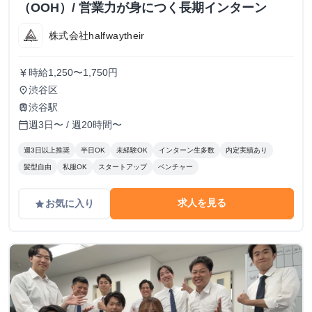
（OOH）/ 営業力が身につく長期インターン
株式会社halfwaytheir
時給1,250〜1,750円
currency_yen
渋谷区
place
渋谷駅
train
週3日〜 / 週20時間〜
calendar_today
週3日以上推奨
半日OK
未経験OK
インターン生多数
内定実績あり
髪型自由
私服OK
スタートアップ
ベンチャー
求人を見る
お気に入り
grade