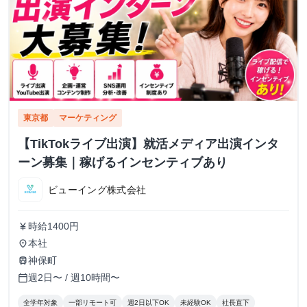
東京都
マーケティング
【TikTokライブ出演】就活メディア出演インタ
ーン募集｜稼げるインセンティブあり
ビューイング株式会社
時給1400円
currency_yen
本社
place
神保町
train
週2日〜 / 週10時間〜
calendar_today
全学年対象
一部リモート可
週2日以下OK
未経験OK
社長直下