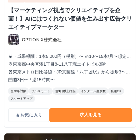
【マーケティング視点でクリエイティブを企
画！】AIにはつくれない価値を生み出す広告クリ
エイティブマーケター
OPTION X株式会社
・成果報酬：1本5,000円（税別）〜 ※10〜15本/月〜想定
currency_yen
※経験、実績、能力等によって変動 ※トライアル期間の場
東京都中央区湊1丁目8-11八丁堀エイトビル3階
place
合変動あり
東京メトロ日比谷線・JR京葉線「八丁堀駅」から徒歩3〜6
train
分
週3日〜 / 週15時間〜
calendar_today
全学年対象
フルリモート
週3日以上推奨
インターン生多数
私服OK
スタートアップ
求人を見る
お気に入り
grade