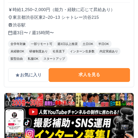
時給1,250~2,000円（能力・経験に応じて昇給あり）
currency_yen
東京都渋谷区東2−20−13 シャトレー渋谷215
place
渋谷駅
train
週3日〜 / 週15時間〜
calendar_today
全学年対象
一部リモート可
週3日以上推奨
土日OK
半日OK
未経験OK
研修制度あり
社長直下
インターン生多数
内定実績あり
髪型自由
私服OK
スタートアップ
求人を見る
お気に入り
grade