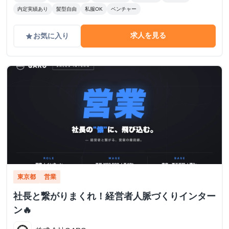
内定実績あり
髪型自由
私服OK
ベンチャー
求人を見る
お気に入り
grade
東京都
営業
社長と繋がりまくれ！経営者人脈づくりインター
ン🔥