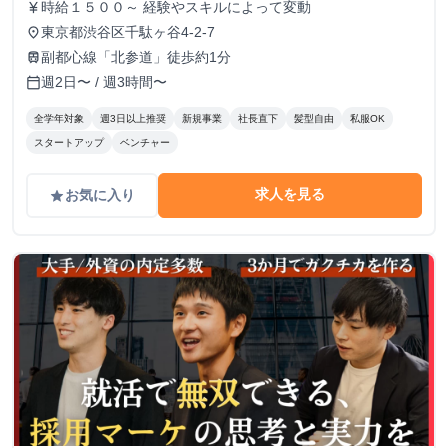
時給１５００～ 経験やスキルによって変動
currency_yen
東京都渋谷区千駄ヶ谷4-2-7
place
副都心線「北参道」徒歩約1分
train
週2日〜 / 週3時間〜
calendar_today
全学年対象
週3日以上推奨
新規事業
社長直下
髪型自由
私服OK
スタートアップ
ベンチャー
求人を見る
お気に入り
grade