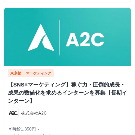
東京都
マーケティング
【SNS×マーケティング】稼ぐ力・圧倒的成長・
成果の数値化を求めるインターンを募集【長期イ
ンターン】
株式会社A2C
時給1,350円～
currency_yen