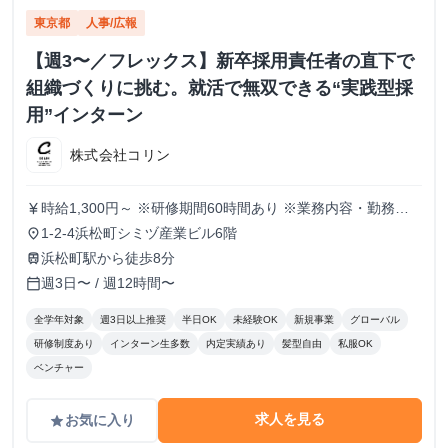
東京都
人事/広報
【週3〜／フレックス】新卒採用責任者の直下で
組織づくりに挑む。就活で無双できる“実践型採
用”インターン
株式会社コリン
時給1,300円～ ※研修期間60時間あり ※業務内容・勤務状
currency_yen
況により決定
1-2-4浜松町シミヅ産業ビル6階
place
浜松町駅から徒歩8分
train
週3日〜 / 週12時間〜
calendar_today
全学年対象
週3日以上推奨
半日OK
未経験OK
新規事業
グローバル
研修制度あり
インターン生多数
内定実績あり
髪型自由
私服OK
ベンチャー
求人を見る
お気に入り
grade