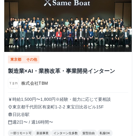
東京都
その他
製造業×AI・業務改革・事業開発インターン
株式会社TBM
時給1,500円〜1,800円※経験・能力に応じて要相談
currency_yen
東京都千代田区有楽町1-2-2 東宝日比谷ビル15F
place
日比谷駅
train
週2日〜 / 週16時間〜
calendar_today
一部リモート可
新規事業
インターン生多数
髪型自由
私服OK