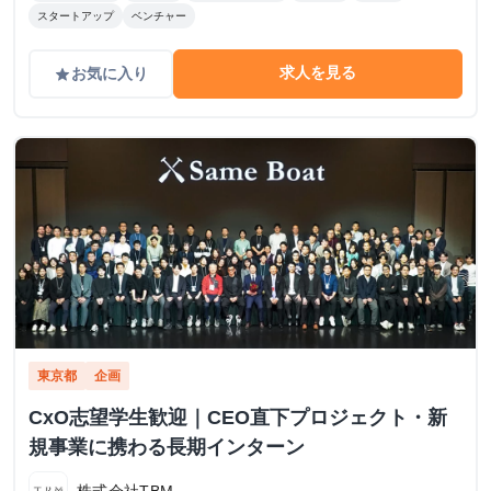
スタートアップ
ベンチャー
求人を見る
お気に入り
grade
東京都
企画
CxO志望学生歓迎｜CEO直下プロジェクト・新
規事業に携わる長期インターン
株式会社TBM