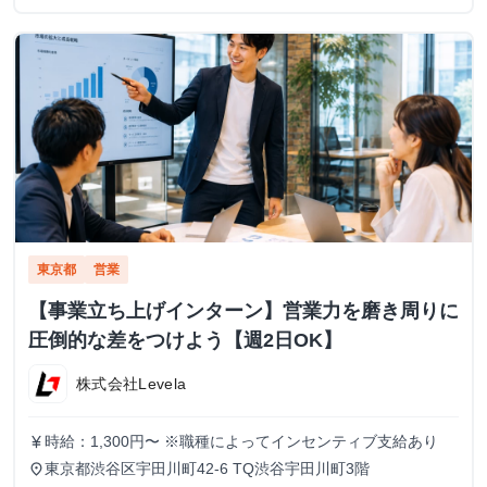
東京都
営業
【事業立ち上げインターン】営業力を磨き周りに
圧倒的な差をつけよう【週2日OK】
株式会社Levela
時給：1,300円〜 ※職種によってインセンティブ支給あり
currency_yen
東京都渋谷区宇田川町42-6 TQ渋谷宇田川町3階
place