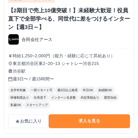
【2期目で売上10億突破！】未経験大歓迎！役員
直下で全部学べる、同世代に差をつけるインター
ン【週3日～】
合同会社アース
時給1,250~2,000円（能力・経験に応じて昇給あり）
currency_yen
東京都渋谷区東2−20−13 シャトレー渋谷215
place
渋谷駅
train
週3日〜 / 週15時間〜
calendar_today
全学年対象
一部リモート可
週3日以上推奨
半日OK
未経験OK
研修制度あり
社長直下
インターン生多数
内定実績あり
髪型自由
私服OK
スタートアップ
求人を見る
お気に入り
grade