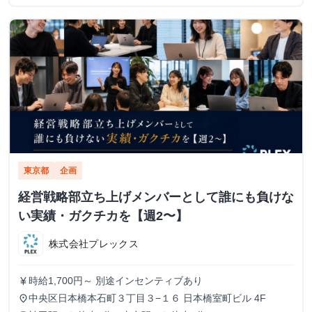
東京都
企画
経営戦略部立ち上げメンバーとして誰にも負けな
い実績・ガクチカを【週2〜】
株式会社プレックス
時給1,700円～ 別途インセンティブあり
currency_yen
中央区日本橋本石町３丁目３−１６ 日本橋室町ビル 4F
place