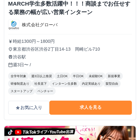
MARCH学生多数活躍中！！！商談までお任せす
る業務の幅が広い営業インターン
株式会社グローバ
時給1300円～1800円
currency_yen
東京都渋谷区渋谷2丁目14-13 岡崎ビル710
place
渋谷駅
train
週3日〜 /
calendar_today
全学年対象
週3日以上推奨
土日OK
半日OK
未経験OK
新規事業
研修制度あり
社長直下
インターン生多数
内定実績あり
髪型自由
スタートアップ
ベンチャー
求人を見る
お気に入り
grade