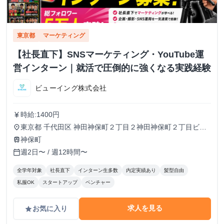
東京都
マーケティング
【社長直下】SNSマーケティング・YouTube運
営インターン｜就活で圧倒的に強くなる実践経験
ビューイング株式会社
時給:1400円
currency_yen
東京都 千代田区 神田神保町２丁目２神田神保町２丁目ビル
place
５０２号室
神保町
train
週2日〜 / 週12時間〜
calendar_today
全学年対象
社長直下
インターン生多数
内定実績あり
髪型自由
私服OK
スタートアップ
ベンチャー
求人を見る
お気に入り
grade