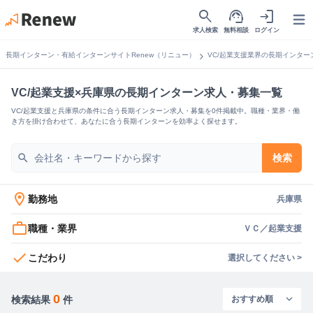
search
support_agent
login
Open
求人検索
無料相談
ログイン
chevron_right
長期インターン・有給インターンサイトRenew（リニュー）
VC/起業支援業界の長期インター
VC/起業支援×兵庫県の長期インターン求人・募集一覧
VC/起業支援と兵庫県の条件に合う長期インターン求人・募集を0件掲載中。職種・業界・働
き方を掛け合わせて、あなたに合う長期インターンを効率よく探せます。
search
検索
location_on
勤務地
兵庫県
work_outline
職種・業界
ＶＣ／起業支援
check
こだわり
選択してください >
0
検索結果
件