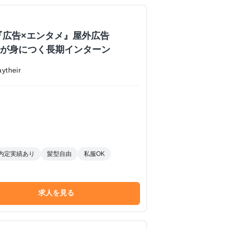
『広告×エンタメ』屋外広告
業力が身につく長期インターン
their
内定実績あり
髪型自由
私服OK
求人を見る