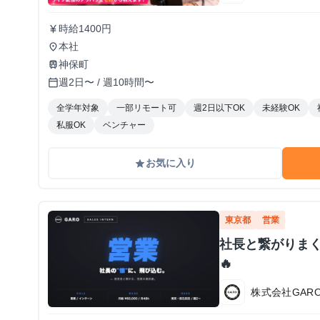
時給1400円
currency_yen
本社
place
神保町
train
週2日〜 / 週10時間〜
calendar_today
全学年対象
一部リモート可
週2日以下OK
未経験OK
私服OK
ベンチャー
お気に入り
grade
東京都
営業
社長と繋がりま
🔥
株式会社GAR