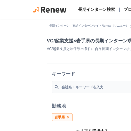
長期インターン検索
｜
プ
chevro
長期インターン・有給インターンサイトRenew（リニュー）
VC/起業支援×岩手県の長期インターン
VC/起業支援と岩手県の条件に合う長期インターン
キーワード
search
勤務地
岩手県
close