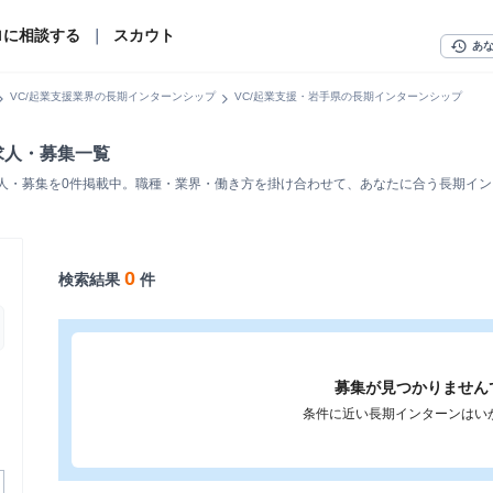
ロに相談する
｜
スカウト
history
あ
n_right
chevron_right
VC/起業支援業界の長期インターンシップ
VC/起業支援・岩手県の長期インターンシップ
求人・募集一覧
求人・募集を0件掲載中。職種・業界・働き方を掛け合わせて、あなたに合う長期イ
0
検索結果
件
募集が見つかりません
条件に近い長期インターンはい