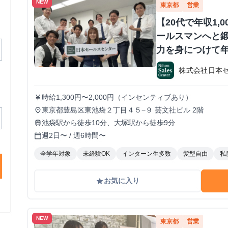
NEW
東京都
営業
【20代で年収1,
ールスマンへと鍛
力を身につけて年
か？ ※当社直結
株式会社日本
#1.2年生可 -
期・有給インタ
時給1,300円〜2,000円（インセンティブあり）
currency_yen
東京都豊島区東池袋２丁目４５−９ 芸文社ビル 2階
place
池袋駅から徒歩10分、大塚駅から徒歩9分
train
週2日〜 / 週6時間〜
calendar_today
全学年対象
未経験OK
インターン生多数
髪型自由
私
お気に入り
grade
NEW
東京都
営業