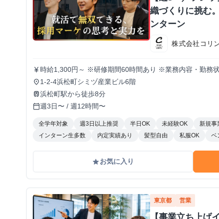
織づくりに挑む。
ンターン
株式会社コリ
時給1,300円～ ※研修期間60時間あり ※業務内容・勤
currency_yen
1-2-4浜松町シミヅ産業ビル6階
place
浜松町駅から徒歩8分
train
週3日〜 / 週12時間〜
calendar_today
全学年対象
週3日以上推奨
半日OK
未経験OK
新規事
インターン生多数
内定実績あり
髪型自由
私服OK
ベ
お気に入り
grade
東京都
営業
【事業立ち上げ