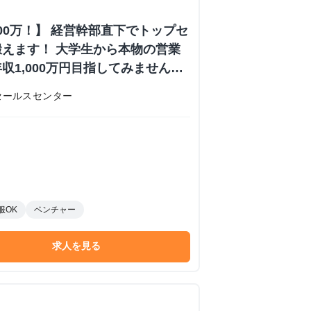
000万！】 経営幹部直下でトップセ
えます！ 大学生から本物の営業
収1,000万円目指してみません
内定あり #学歴不問 #未経験可
セールスセンター
 株式会社日本セールスセンターの長
ーンシップ
服OK
ベンチャー
求人を見る