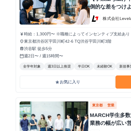
倒的な差をつけよ
株式会社Level
時給：1,300円〜 ※職種によってインセンティブ支給あり
currency_yen
東京都渋谷区宇田川町42-6 TQ渋谷宇田川町3階
place
渋谷駅 徒歩5分
train
週2日〜 / 週15時間〜
calendar_today
全学年対象
週3日以上推奨
半日OK
未経験OK
新規事
お気に入り
grade
東京都
営業
MARCH学生多
業務の幅が広い