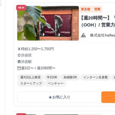
NEW
東京都
営業
【週20時間〜】
（OOH）/ 営
株式会社halfway
時給1,250〜1,750円
currency_yen
渋谷区
place
渋谷駅
train
週3日〜 / 週20時間〜
calendar_today
週3日以上推奨
半日OK
未経験OK
インターン生多数
スタートアップ
ベンチャー
お気に入り
grade