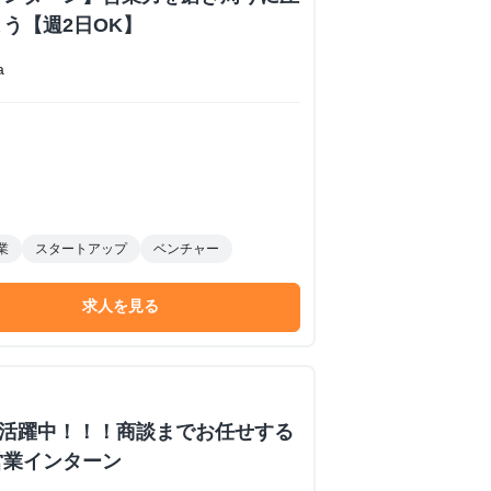
う【週2日OK】
a
業
スタートアップ
ベンチャー
求人を見る
数活躍中！！！商談までお任せする
営業インターン