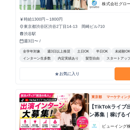
株式会社グロ
時給1300円～1800円
currency_yen
東京都渋谷区渋谷2丁目14-13 岡崎ビル710
place
渋谷駅
train
週3日〜 /
calendar_today
全学年対象
週3日以上推奨
土日OK
半日OK
未経験O
インターン生多数
内定実績あり
髪型自由
スタートアッ
お気に入り
grade
東京都
マーケティン
【TikTokラ
ン募集｜稼げる
ビューイング