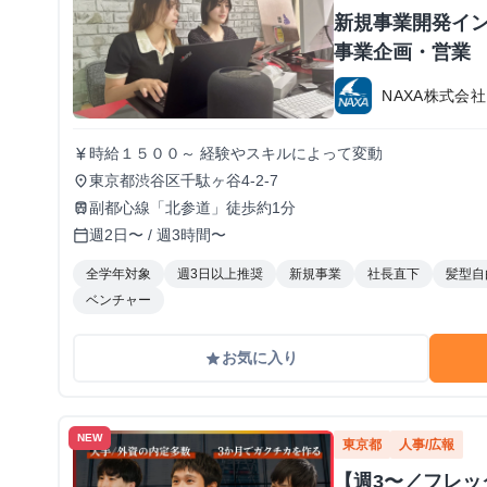
新規事業開発イン
事業企画・営業
NAXA株式会社
時給１５００～ 経験やスキルによって変動
currency_yen
東京都渋谷区千駄ヶ谷4-2-7
place
副都心線「北参道」徒歩約1分
train
週2日〜 / 週3時間〜
calendar_today
全学年対象
週3日以上推奨
新規事業
社長直下
髪型自
ベンチャー
お気に入り
grade
NEW
東京都
人事/広報
【週3〜／フレ