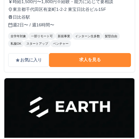
時給1,500円〜1,800円※経験・能力に応じて要相談
currency_yen
東京都千代田区有楽町1-2-2 東宝日比谷ビル15F
place
日比谷駅
train
週2日〜 / 週16時間〜
calendar_today
全学年対象
一部リモート可
新規事業
インターン生多数
髪型自由
私服OK
スタートアップ
ベンチャー
求人を見る
お気に入り
grade