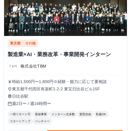
東京都
その他
製造業×AI・業務改革・事業開発インターン
株式会社TBM
時給1,500円〜1,800円※経験・能力に応じて要相談
currency_yen
東京都千代田区有楽町1-2-2 東宝日比谷ビル15F
place
日比谷駅
train
週2日〜 / 週16時間〜
calendar_today
一部リモート可
新規事業
インターン生多数
髪型自由
私服OK
スタートアップ
ベンチャー