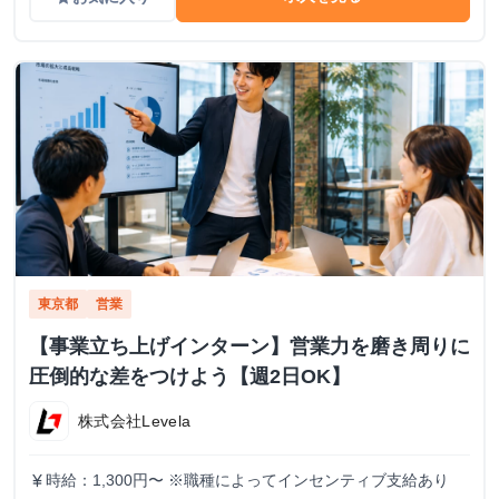
東京都
営業
【事業立ち上げインターン】営業力を磨き周りに
圧倒的な差をつけよう【週2日OK】
株式会社Levela
時給：1,300円〜 ※職種によってインセンティブ支給あり
currency_yen