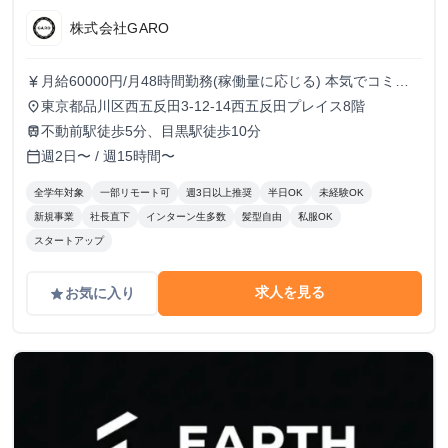
株式会社GARO
月給60000円/月48時間勤務(稼働量に応じる) 本気でコミッ
currency_yen
トすれば、学生でも圧倒的な実績と報酬を得られる環境で
東京都品川区西五反田3-12-14西五反田プレイス8階
place
す！
不動前駅徒歩5分、目黒駅徒歩10分
train
週2日〜 / 週15時間〜
calendar_today
全学年対象
一部リモート可
週3日以上推奨
半日OK
未経験OK
新規事業
社長直下
インターン生多数
髪型自由
私服OK
スタートアップ
求人を見る
お気に入り
grade