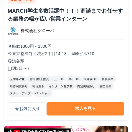
MARCH学生多数活躍中！！！商談までお任せす
る業務の幅が広い営業インターン
株式会社グローバ
時給1300円～1800円
currency_yen
東京都渋谷区渋谷2丁目14-13 岡崎ビル710
place
渋谷駅
train
週3日〜 /
calendar_today
全学年対象
週3日以上推奨
土日OK
半日OK
未経験OK
新規事業
研修制度あり
社長直下
インターン生多数
内定実績あり
髪型自由
スタートアップ
ベンチャー
求人を見る
お気に入り
grade