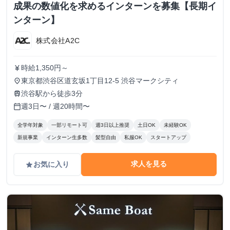
成果の数値化を求めるインターンを募集【長期イ
ンターン】
株式会社A2C
時給1,350円～
currency_yen
東京都渋谷区道玄坂1丁目12-5 渋谷マークシティ
place
渋谷駅から徒歩3分
train
週3日〜 / 週20時間〜
calendar_today
全学年対象
一部リモート可
週3日以上推奨
土日OK
未経験OK
新規事業
インターン生多数
髪型自由
私服OK
スタートアップ
求人を見る
お気に入り
grade