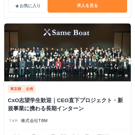
求人を見る
お気に入り
grade
東京都
企画
CxO志望学生歓迎｜CEO直下プロジェクト・新
規事業に携わる長期インターン
株式会社TBM