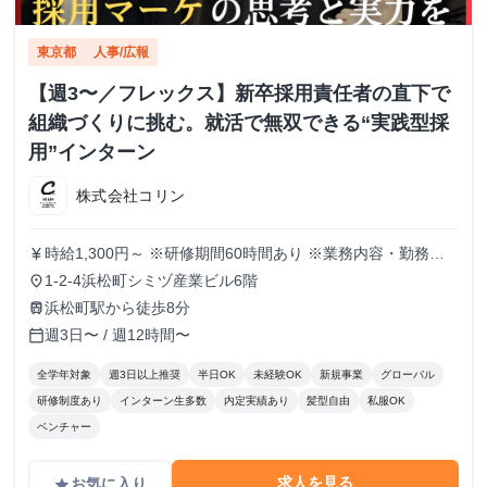
東京都
人事/広報
【週3〜／フレックス】新卒採用責任者の直下で
組織づくりに挑む。就活で無双できる“実践型採
用”インターン
株式会社コリン
時給1,300円～ ※研修期間60時間あり ※業務内容・勤務状
currency_yen
況により決定
1-2-4浜松町シミヅ産業ビル6階
place
浜松町駅から徒歩8分
train
週3日〜 / 週12時間〜
calendar_today
全学年対象
週3日以上推奨
半日OK
未経験OK
新規事業
グローバル
研修制度あり
インターン生多数
内定実績あり
髪型自由
私服OK
ベンチャー
求人を見る
お気に入り
grade