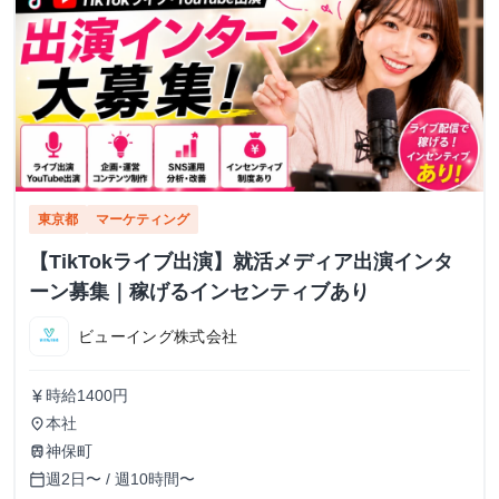
東京都
マーケティング
【TikTokライブ出演】就活メディア出演インタ
ーン募集｜稼げるインセンティブあり
ビューイング株式会社
時給1400円
currency_yen
本社
place
神保町
train
週2日〜 / 週10時間〜
calendar_today