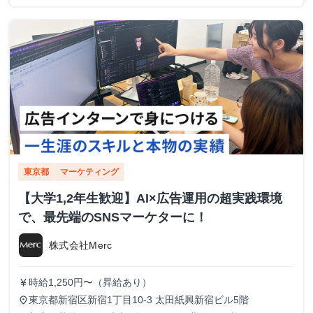
東京都
マーケティング
【大学1,2年生歓迎】AI×広告運用の超実践環境
で、最先端のSNSマーケターに！
株式会社Merc
時給1,250円〜（昇給あり）
currency_yen
東京都新宿区新宿1丁目10-3 太田紙興新宿ビル5階
place