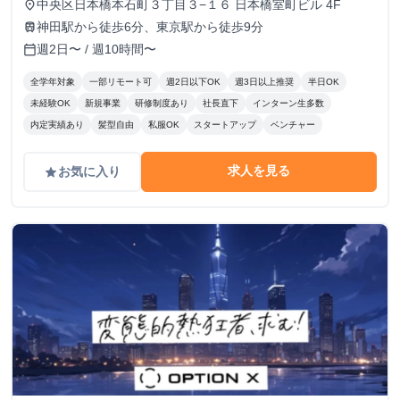
中央区日本橋本石町３丁目３−１６ 日本橋室町ビル 4F
place
神田駅から徒歩6分、東京駅から徒歩9分
train
週2日〜 / 週10時間〜
calendar_today
全学年対象
一部リモート可
週2日以下OK
週3日以上推奨
半日OK
未経験OK
新規事業
研修制度あり
社長直下
インターン生多数
内定実績あり
髪型自由
私服OK
スタートアップ
ベンチャー
求人を見る
お気に入り
grade