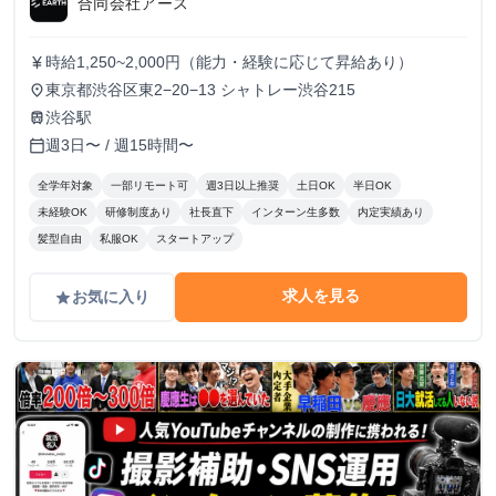
合同会社アース
時給1,250~2,000円（能力・経験に応じて昇給あり）
currency_yen
東京都渋谷区東2−20−13 シャトレー渋谷215
place
渋谷駅
train
週3日〜 / 週15時間〜
calendar_today
全学年対象
一部リモート可
週3日以上推奨
土日OK
半日OK
未経験OK
研修制度あり
社長直下
インターン生多数
内定実績あり
髪型自由
私服OK
スタートアップ
求人を見る
お気に入り
grade