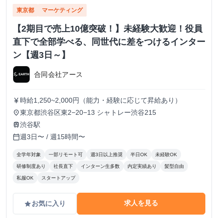
東京都
マーケティング
【2期目で売上10億突破！】未経験大歓迎！役員
直下で全部学べる、同世代に差をつけるインター
ン【週3日～】
合同会社アース
時給1,250~2,000円（能力・経験に応じて昇給あり）
currency_yen
東京都渋谷区東2−20−13 シャトレー渋谷215
place
渋谷駅
train
週3日〜 / 週15時間〜
calendar_today
全学年対象
一部リモート可
週3日以上推奨
半日OK
未経験OK
研修制度あり
社長直下
インターン生多数
内定実績あり
髪型自由
私服OK
スタートアップ
求人を見る
お気に入り
grade