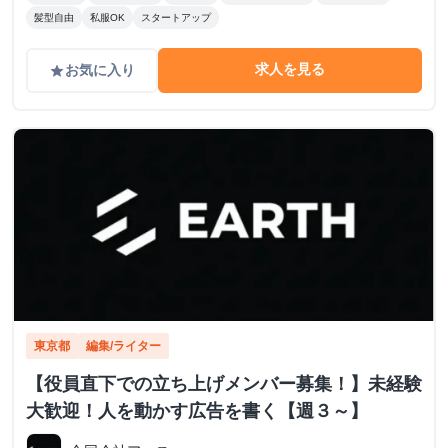
髪型自由
私服OK
スタートアップ
求人を見る
お気に入り
grade
東京都
編集/ライター
【役員直下での立ち上げメンバー募集！】未経験
大歓迎！人を動かす広告を書く【週３～】