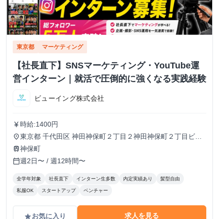
東京都
マーケティング
【社長直下】SNSマーケティング・YouTube運
営インターン｜就活で圧倒的に強くなる実践経験
ビューイング株式会社
時給:1400円
currency_yen
東京都 千代田区 神田神保町２丁目２神田神保町２丁目ビル
place
５０２号室
神保町
train
週2日〜 / 週12時間〜
calendar_today
全学年対象
社長直下
インターン生多数
内定実績あり
髪型自由
私服OK
スタートアップ
ベンチャー
求人を見る
お気に入り
grade