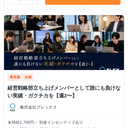
東京都
企画
経営戦略部立ち上げメンバーとして誰にも負けな
い実績・ガクチカを【週2〜】
株式会社プレックス
時給1,700円～ 別途インセンティブあり
currency_yen