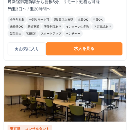
新宿御苑前駅から徒歩3分、リモート勤務も可能
train
週3日〜 / 週20時間〜
calendar_today
全学年対象
一部リモート可
週3日以上推奨
土日OK
半日OK
未経験OK
新規事業
研修制度あり
インターン生多数
内定実績あり
髪型自由
私服OK
スタートアップ
ベンチャー
求人を見る
お気に入り
grade
東京都
コンサルタント