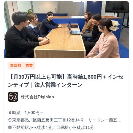
東京都
営業
【月30万円以上も可能】高時給1,600円＋インセ
ンティブ｜法人営業インターン
株式会社DigiMan
時給 1,600円～
currency_yen
東京都品川区西五反田三丁目12番14号 リードシー西五反
place
田ビル7-8階（受付8階）
不動前駅から徒歩4分／目黒駅から徒歩11分
train