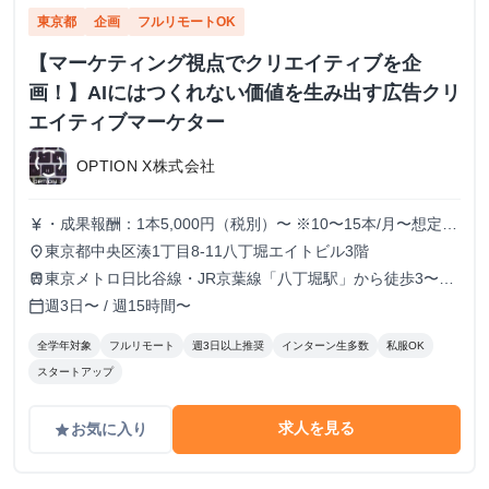
東京都
企画
フルリモートOK
【マーケティング視点でクリエイティブを企
画！】AIにはつくれない価値を生み出す広告クリ
エイティブマーケター
OPTION X株式会社
・成果報酬：1本5,000円（税別）〜 ※10〜15本/月〜想定
currency_yen
※経験、実績、能力等によって変動 ※トライアル期間の場
東京都中央区湊1丁目8-11八丁堀エイトビル3階
place
合変動あり
東京メトロ日比谷線・JR京葉線「八丁堀駅」から徒歩3〜6
train
分
週3日〜 / 週15時間〜
calendar_today
全学年対象
フルリモート
週3日以上推奨
インターン生多数
私服OK
スタートアップ
求人を見る
お気に入り
grade