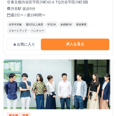
東京都渋谷区宇田川町42-6 TQ渋谷宇田川町3階
place
渋谷駅 徒歩5分
train
週2日〜 / 週15時間〜
calendar_today
全学年対象
週3日以上推奨
半日OK
未経験OK
新規事業
スタートアップ
ベンチャー
求人を見る
お気に入り
grade
東京都
営業