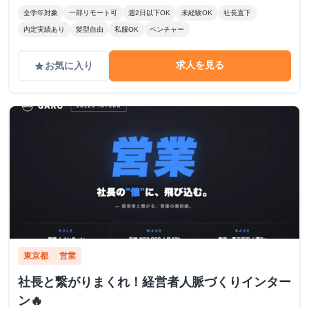
全学年対象
一部リモート可
週2日以下OK
未経験OK
社長直下
内定実績あり
髪型自由
私服OK
ベンチャー
求人を見る
お気に入り
grade
東京都
営業
社長と繋がりまくれ！経営者人脈づくりインター
ン🔥