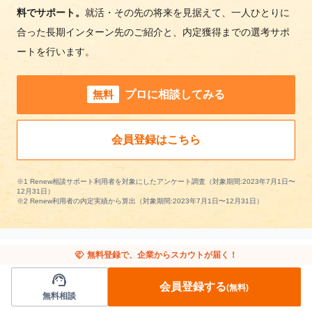
料でサポート。
就活・その先の将来を見据えて、一人ひとりに
合った長期インターン先のご紹介と、内定獲得までの選考サポ
ートを行います。
無料
プロに相談してみる
会員登録はこちら
※1 Renew相談サポート利用者を対象にしたアンケート調査（対象期間:2023年7月1日〜
12月31日）
※2 Renew利用者の内定実績から算出（対象期間:2023年7月1日〜12月31日）
handshake
無料登録で、企業からスカウトが届く！
support_agent
VC/起業支援の長期インターンを条件で絞り込
会員登録する
(無料)
無料相談
む