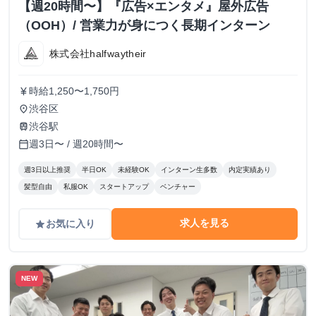
【週20時間〜】『広告×エンタメ』屋外広告
（OOH）/ 営業力が身につく長期インターン
株式会社halfwaytheir
時給1,250〜1,750円
currency_yen
渋谷区
place
渋谷駅
train
週3日〜 / 週20時間〜
calendar_today
週3日以上推奨
半日OK
未経験OK
インターン生多数
内定実績あり
髪型自由
私服OK
スタートアップ
ベンチャー
求人を見る
お気に入り
grade
NEW