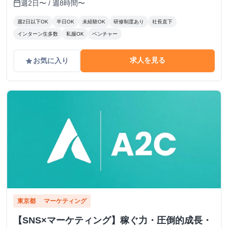
週2日〜 / 週8時間〜
calendar_today
週2日以下OK
半日OK
未経験OK
研修制度あり
社長直下
インターン生多数
私服OK
ベンチャー
求人を見る
お気に入り
grade
東京都
マーケティング
【SNS×マーケティング】稼ぐ力・圧倒的成長・