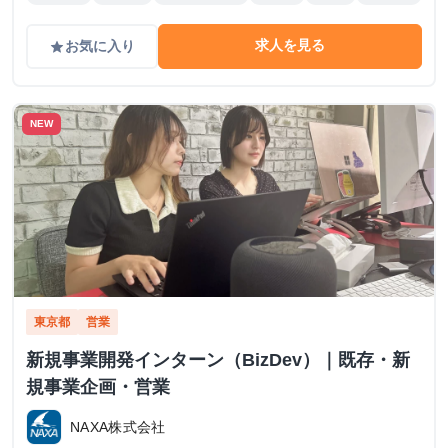
求人を見る
お気に入り
grade
NEW
東京都
営業
新規事業開発インターン（BizDev）｜既存・新
規事業企画・営業
NAXA株式会社