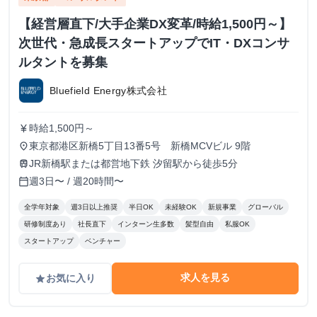
【経営層直下/大手企業DX変革/時給1,500円～】
次世代・急成長スタートアップでIT・DXコンサ
ルタントを募集
Bluefield Energy株式会社
時給1,500円～
currency_yen
東京都港区新橋5丁目13番5号 新橋MCVビル 9階
place
JR新橋駅または都営地下鉄 汐留駅から徒歩5分
train
週3日〜 / 週20時間〜
calendar_today
全学年対象
週3日以上推奨
半日OK
未経験OK
新規事業
グローバル
研修制度あり
社長直下
インターン生多数
髪型自由
私服OK
スタートアップ
ベンチャー
求人を見る
お気に入り
grade