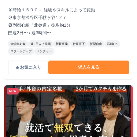
時給１５００～ 経験やスキルによって変動
currency_yen
東京都渋谷区千駄ヶ谷4-2-7
place
副都心線「北参道」徒歩約1分
train
週2日〜 / 週3時間〜
calendar_today
全学年対象
週3日以上推奨
新規事業
社長直下
髪型自由
私服OK
スタートアップ
ベンチャー
求人を見る
お気に入り
grade
NEW