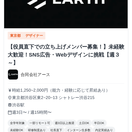
東京都
デザイナー
【役員直下での立ち上げメンバー募集！】未経験
大歓迎！SNS広告・Webデザインに挑戦【週３
～】
合同会社アース
時給1,250~2,000円（能力・経験に応じて昇給あり）
currency_yen
東京都渋谷区東2−20−13 シャトレー渋谷215
place
渋谷駅
train
週3日〜 / 週15時間〜
calendar_today
全学年対象
一部リモート可
週3日以上推奨
土日OK
半日OK
未経験OK
研修制度あり
社長直下
インターン生多数
内定実績あり