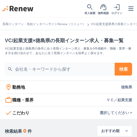
search
support_agent
login
Open
求人検索
無料相談
ログイン
chevron_right
長期インターン・有給インターンサイトRenew（リニュー）
VC/起業支援業界の長期インター
VC/起業支援×徳島県の長期インターン求人・募集一覧
VC/起業支援と徳島県の条件に合う長期インターン求人・募集を0件掲載中。職種・業界・働
き方を掛け合わせて、あなたに合う長期インターンを効率よく探せます。
search
検索
location_on
勤務地
徳島県
work_outline
職種・業界
ＶＣ／起業支援
check
こだわり
選択してください >
0
検索結果
件