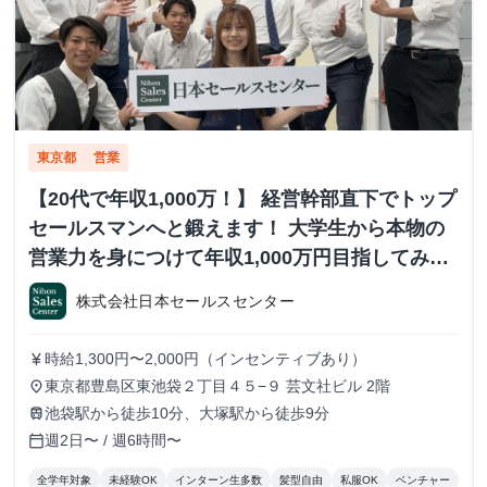
東京都
営業
【20代で年収1,000万！】 経営幹部直下でトップ
セールスマンへと鍛えます！ 大学生から本物の
営業力を身につけて年収1,000万円目指してみま
せんか？ ※当社直結内定あり #学歴不問 #未経験
株式会社日本セールスセンター
可 #1.2年生可 - 株式会社日本セールスセンター
の長期・有給インターンシップ
時給1,300円〜2,000円（インセンティブあり）
currency_yen
東京都豊島区東池袋２丁目４５−９ 芸文社ビル 2階
place
池袋駅から徒歩10分、大塚駅から徒歩9分
train
週2日〜 / 週6時間〜
calendar_today
全学年対象
未経験OK
インターン生多数
髪型自由
私服OK
ベンチャー