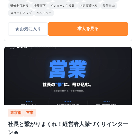
研修制度あり
社長直下
インターン生多数
内定実績あり
髪型自由
スタートアップ
ベンチャー
求人を見る
お気に入り
grade
東京都
営業
社長と繋がりまくれ！経営者人脈づくりインター
ン🔥