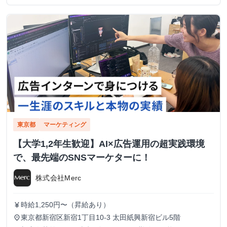
東京都
マーケティング
【大学1,2年生歓迎】AI×広告運用の超実践環境
で、最先端のSNSマーケターに！
株式会社Merc
時給1,250円〜（昇給あり）
currency_yen
東京都新宿区新宿1丁目10-3 太田紙興新宿ビル5階
place