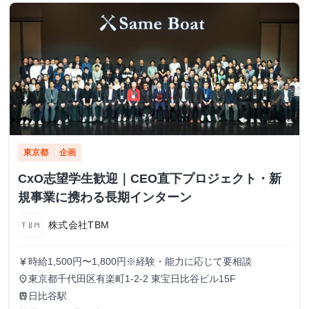
東京都
企画
CxO志望学生歓迎｜CEO直下プロジェクト・新
規事業に携わる長期インターン
株式会社TBM
時給1,500円〜1,800円※経験・能力に応じて要相談
currency_yen
東京都千代田区有楽町1-2-2 東宝日比谷ビル15F
place
日比谷駅
train