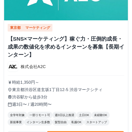
東京都
マーケティング
【SNS×マーケティング】稼ぐ力・圧倒的成長・
成果の数値化を求めるインターンを募集【長期イ
ンターン】
株式会社A2C
時給1,350円～
currency_yen
東京都渋谷区道玄坂1丁目12-5 渋谷マークシティ
place
渋谷駅から徒歩3分
train
週3日〜 / 週20時間〜
calendar_today
全学年対象
一部リモート可
週3日以上推奨
土日OK
未経験OK
新規事業
インターン生多数
髪型自由
私服OK
スタートアップ