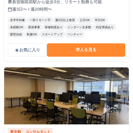
新宿御苑前駅から徒歩3分、リモート勤務も可能
train
週3日〜 / 週20時間〜
calendar_today
全学年対象
一部リモート可
週3日以上推奨
土日OK
半日OK
未経験OK
新規事業
研修制度あり
インターン生多数
内定実績あり
髪型自由
私服OK
スタートアップ
ベンチャー
求人を見る
お気に入り
grade
東京都
コンサルタント