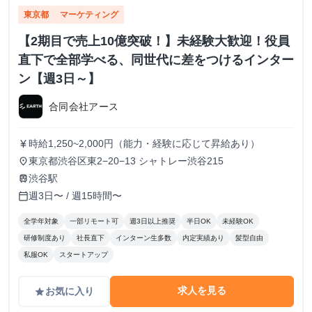
東京都
マーケティング
【2期目で売上10億突破！】未経験大歓迎！役員
直下で全部学べる、同世代に差をつけるインター
ン【週3日～】
合同会社アース
時給1,250~2,000円（能力・経験に応じて昇給あり）
currency_yen
東京都渋谷区東2−20−13 シャトレー渋谷215
place
渋谷駅
train
週3日〜 / 週15時間〜
calendar_today
全学年対象
一部リモート可
週3日以上推奨
半日OK
未経験OK
研修制度あり
社長直下
インターン生多数
内定実績あり
髪型自由
私服OK
スタートアップ
求人を見る
お気に入り
grade