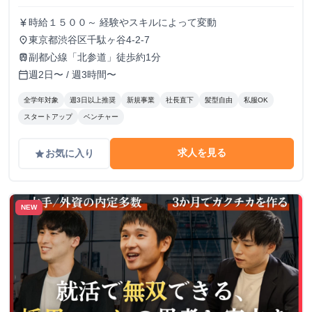
時給１５００～ 経験やスキルによって変動
currency_yen
東京都渋谷区千駄ヶ谷4-2-7
place
副都心線「北参道」徒歩約1分
train
週2日〜 / 週3時間〜
calendar_today
全学年対象
週3日以上推奨
新規事業
社長直下
髪型自由
私服OK
スタートアップ
ベンチャー
求人を見る
お気に入り
grade
NEW