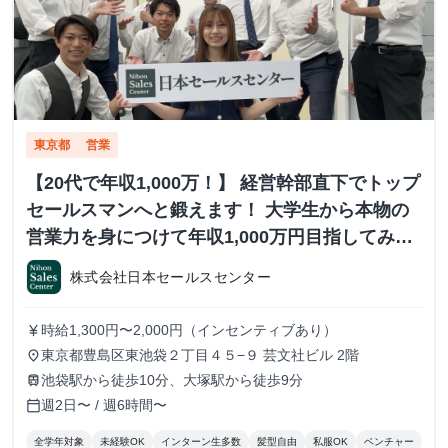
東京都
営業
【20代で年収1,000万！】 経営幹部直下でトップ
セールスマンへと鍛えます！ 大学生から本物の
営業力を身につけて年収1,000万円目指してみま
せんか？ ※当社直結内定あり #学歴不問 #未経験
株式会社日本セールスセンター
可 #1.2年生可 - 株式会社日本セールスセンター
の長期・有給インターンシップ
時給1,300円〜2,000円（インセンティブあり）
currency_yen
東京都豊島区東池袋２丁目４５−９ 芸文社ビル 2階
place
池袋駅から徒歩10分、大塚駅から徒歩9分
train
週2日〜 / 週6時間〜
calendar_today
全学年対象
未経験OK
インターン生多数
髪型自由
私服OK
ベンチャー