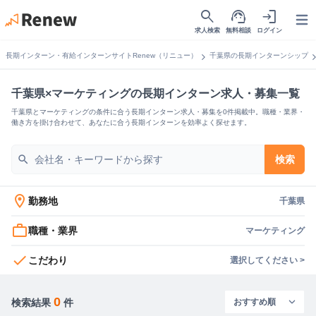
search
support_agent
login
Open
求人検索
無料相談
ログイン
chevron_right
chevron_
長期インターン・有給インターンサイトRenew（リニュー）
千葉県の長期インターンシップ
千葉県×マーケティングの長期インターン求人・募集一覧
千葉県とマーケティングの条件に合う長期インターン求人・募集を0件掲載中。職種・業界・
働き方を掛け合わせて、あなたに合う長期インターンを効率よく探せます。
search
検索
location_on
勤務地
千葉県
work_outline
職種・業界
マーケティング
check
こだわり
選択してください >
0
検索結果
件