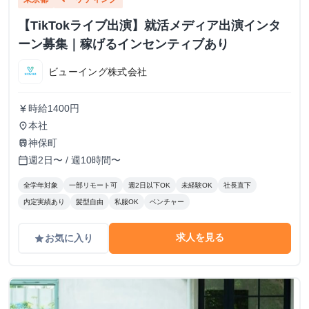
【TikTokライブ出演】就活メディア出演インタ
ーン募集｜稼げるインセンティブあり
ビューイング株式会社
時給1400円
currency_yen
本社
place
神保町
train
週2日〜 / 週10時間〜
calendar_today
全学年対象
一部リモート可
週2日以下OK
未経験OK
社長直下
内定実績あり
髪型自由
私服OK
ベンチャー
求人を見る
お気に入り
grade