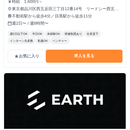
時給 1,600円～
currency_yen
東京都品川区西五反田三丁目12番14号 リードシー西五反
place
田ビル7-8階（受付8階）
不動前駅から徒歩4分／目黒駅から徒歩11分
train
週2日〜 / 週8時間〜
calendar_today
週2日以下OK
半日OK
未経験OK
研修制度あり
社長直下
インターン生多数
私服OK
ベンチャー
求人を見る
お気に入り
grade