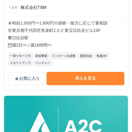
株式会社TBM
時給1,500円〜1,800円※経験・能力に応じて要相談
currency_yen
東京都千代田区有楽町1-2-2 東宝日比谷ビル15F
place
日比谷駅
train
週2日〜 / 週16時間〜
calendar_today
一部リモート可
新規事業
インターン生多数
髪型自由
私服OK
スタートアップ
ベンチャー
求人を見る
お気に入り
grade