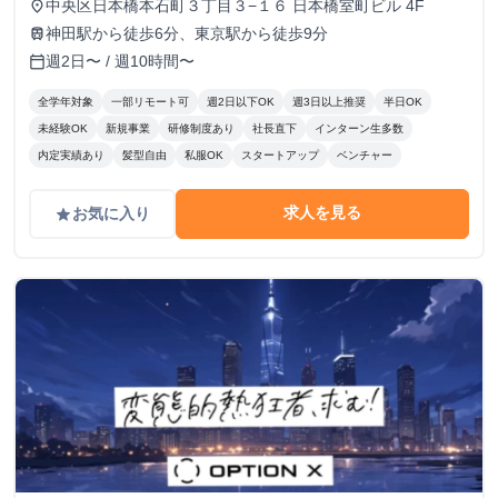
中央区日本橋本石町３丁目３−１６ 日本橋室町ビル 4F
place
神田駅から徒歩6分、東京駅から徒歩9分
train
週2日〜 / 週10時間〜
calendar_today
全学年対象
一部リモート可
週2日以下OK
週3日以上推奨
半日OK
未経験OK
新規事業
研修制度あり
社長直下
インターン生多数
内定実績あり
髪型自由
私服OK
スタートアップ
ベンチャー
求人を見る
お気に入り
grade