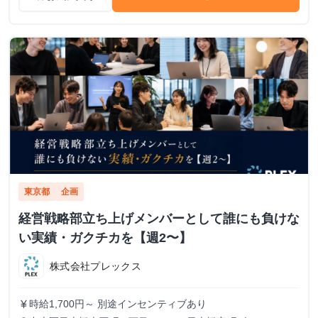
東京都
企画
経営戦略部立ち上げメンバーとして誰にも負けな
い実績・ガクチカを【週2〜】
株式会社プレックス
時給1,700円～ 別途インセンティブあり
currency_yen