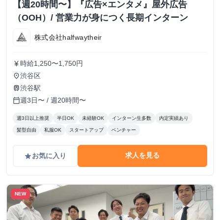
【週20時間〜】『広告×エンタメ』屋外広告
（OOH）/ 営業力が身につく長期インターン
株式会社halfwaytheir
時給1,250〜1,750円
currency_yen
渋谷区
place
渋谷駅
train
週3日〜 / 週20時間〜
calendar_today
週3日以上推奨
半日OK
未経験OK
インターン生多数
内定実績あり
髪型自由
私服OK
スタートアップ
ベンチャー
求人を見る
お気に入り
grade
NEW