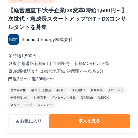
【経営層直下/大手企業DX変革/時給1,500円～】
次世代・急成長スタートアップでIT・DXコンサ
ルタントを募集
Bluefield Energy株式会社
時給1,500円～
currency_yen
東京都港区新橋5丁目13番5号 新橋MCVビル 9階
place
JR新橋駅または都営地下鉄 汐留駅から徒歩5分
train
週3日〜 / 週20時間〜
calendar_today
全学年対象
週3日以上推奨
半日OK
未経験OK
新規事業
グローバル
研修制度あり
社長直下
インターン生多数
髪型自由
私服OK
スタートアップ
ベンチャー
求人を見る
お気に入り
grade