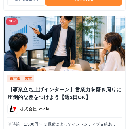
NEW
東京都
営業
【事業立ち上げインターン】営業力を磨き周りに
圧倒的な差をつけよう【週2日OK】
株式会社Levela
時給：1,300円〜 ※職種によってインセンティブ支給あり
currency_yen