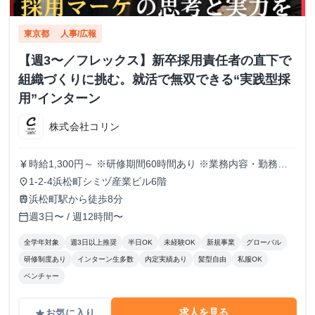
東京都
人事/広報
【週3〜／フレックス】新卒採用責任者の直下で
組織づくりに挑む。就活で無双できる“実践型採
用”インターン
株式会社コリン
時給1,300円～ ※研修期間60時間あり ※業務内容・勤務状
currency_yen
況により決定
1-2-4浜松町シミヅ産業ビル6階
place
浜松町駅から徒歩8分
train
週3日〜 / 週12時間〜
calendar_today
全学年対象
週3日以上推奨
半日OK
未経験OK
新規事業
グローバル
研修制度あり
インターン生多数
内定実績あり
髪型自由
私服OK
ベンチャー
求人を見る
お気に入り
grade