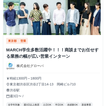
東京都
営業
MARCH学生多数活躍中！！！商談までお任せす
る業務の幅が広い営業インターン
株式会社グローバ
時給1300円～1800円
currency_yen
東京都渋谷区渋谷2丁目14-13 岡崎ビル710
place
渋谷駅
train
週3日〜 /
calendar_today
全学年対象
週3日以上推奨
土日OK
半日OK
未経験OK
新規事業