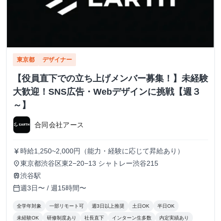
東京都
デザイナー
【役員直下での立ち上げメンバー募集！】未経験
大歓迎！SNS広告・Webデザインに挑戦【週３
～】
合同会社アース
時給1,250~2,000円（能力・経験に応じて昇給あり）
currency_yen
東京都渋谷区東2−20−13 シャトレー渋谷215
place
渋谷駅
train
週3日〜 / 週15時間〜
calendar_today
全学年対象
一部リモート可
週3日以上推奨
土日OK
半日OK
未経験OK
研修制度あり
社長直下
インターン生多数
内定実績あり