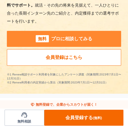
料でサポート。
就活・その先の将来を見据えて、一人ひとりに
合った長期インターン先のご紹介と、内定獲得までの選考サポ
ートを行います。
無料
プロに相談してみる
会員登録はこちら
※1 Renew相談サポート利用者を対象にしたアンケート調査（対象期間:2023年7月1日〜
12月31日）
※2 Renew利用者の内定実績から算出（対象期間:2023年7月1日〜12月31日）
handshake
無料登録で、企業からスカウトが届く！
support_agent
千葉県の長期インターンを条件で絞り込む
会員登録する
(無料)
無料相談