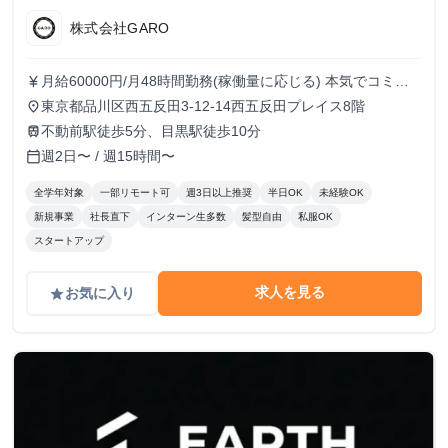
株式会社GARO
月給60000円/月48時間勤務(稼働量に応じる) 本気でコミッ
currency_yen
トすれば、学生でも圧倒的な実績と報酬を得られる環境で
東京都品川区西五反田3-12-14西五反田プレイス8階
place
す！
不動前駅徒歩5分、目黒駅徒歩10分
train
週2日〜 / 週15時間〜
calendar_today
全学年対象
一部リモート可
週3日以上推奨
半日OK
未経験OK
新規事業
社長直下
インターン生多数
髪型自由
私服OK
スタートアップ
求人を見る
お気に入り
grade