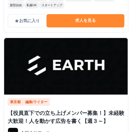
髪型自由
私服OK
スタートアップ
求人を見る
お気に入り
grade
東京都
編集/ライター
【役員直下での立ち上げメンバー募集！】未経験
大歓迎！人を動かす広告を書く【週３～】