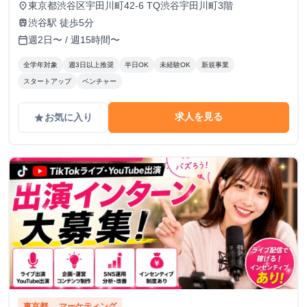
東京都渋谷区宇田川町42-6 TQ渋谷宇田川町3階
place
渋谷駅 徒歩5分
train
週2日〜 / 週15時間〜
calendar_today
全学年対象
週3日以上推奨
半日OK
未経験OK
新規事業
スタートアップ
ベンチャー
求人を見る
お気に入り
grade
東京都
マーケティング