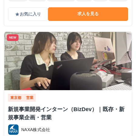
求人を見る
お気に入り
grade
NEW
東京都
営業
新規事業開発インターン（BizDev）｜既存・新
規事業企画・営業
NAXA株式会社