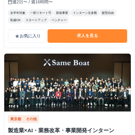
週2日〜 / 週16時間〜
calendar_today
全学年対象
一部リモート可
新規事業
インターン生多数
髪型自由
私服OK
スタートアップ
ベンチャー
求人を見る
お気に入り
grade
東京都
その他
製造業×AI・業務改革・事業開発インターン