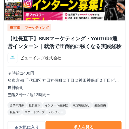
東京都
マーケティング
【社長直下】SNSマーケティング・YouTube運
営インターン｜就活で圧倒的に強くなる実践経験
ビューイング株式会社
時給:1400円
currency_yen
東京都 千代田区 神田神保町２丁目２神田神保町２丁目ビル
place
５０２号室
神保町
train
週2日〜 / 週12時間〜
calendar_today
全学年対象
社長直下
インターン生多数
内定実績あり
髪型自由
私服OK
スタートアップ
ベンチャー
求人を見る
お気に入り
grade