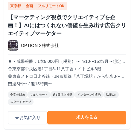
東京都
企画
フルリモートOK
【マーケティング視点でクリエイティブを企
画！】AIにはつくれない価値を生み出す広告クリ
エイティブマーケター
OPTION X株式会社
・成果報酬：1本5,000円（税別）〜 ※10〜15本/月〜想定
currency_yen
※経験、実績、能力等によって変動 ※トライアル期間の場
東京都中央区湊1丁目8-11八丁堀エイトビル3階
place
合変動あり
東京メトロ日比谷線・JR京葉線「八丁堀駅」から徒歩3〜6
train
分
週3日〜 / 週15時間〜
calendar_today
全学年対象
フルリモート
週3日以上推奨
インターン生多数
私服OK
スタートアップ
求人を見る
お気に入り
grade