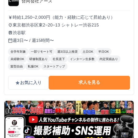
合同会社アース
時給1,250~2,000円（能力・経験に応じて昇給あり）
currency_yen
東京都渋谷区東2−20−13 シャトレー渋谷215
place
渋谷駅
train
週3日〜 / 週15時間〜
calendar_today
全学年対象
一部リモート可
週3日以上推奨
土日OK
半日OK
未経験OK
研修制度あり
社長直下
インターン生多数
内定実績あり
髪型自由
私服OK
スタートアップ
求人を見る
お気に入り
grade