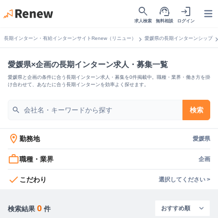
search
support_agent
login
Open
求人検索
無料相談
ログイン
chevron_right
chevron_
長期インターン・有給インターンサイトRenew（リニュー）
愛媛県の長期インターンシップ
愛媛県×企画の長期インターン求人・募集一覧
愛媛県と企画の条件に合う長期インターン求人・募集を0件掲載中。職種・業界・働き方を掛
け合わせて、あなたに合う長期インターンを効率よく探せます。
search
検索
location_on
勤務地
愛媛県
work_outline
職種・業界
企画
check
こだわり
選択してください >
0
検索結果
件