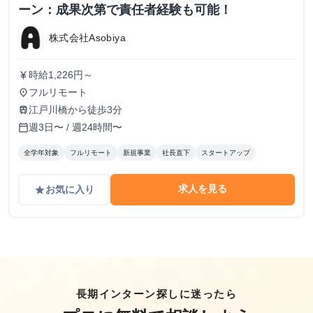
ーン：成果次第で責任者経験も可能！
株式会社Asobiya
時給1,226円～
currency_yen
フルリモート
place
江戸川橋から徒歩3分
train
週3日〜 / 週24時間〜
calendar_today
全学年対象
フルリモート
新規事業
社長直下
スタートアップ
求人を見る
お気に入り
grade
長期インターン探しに迷ったら