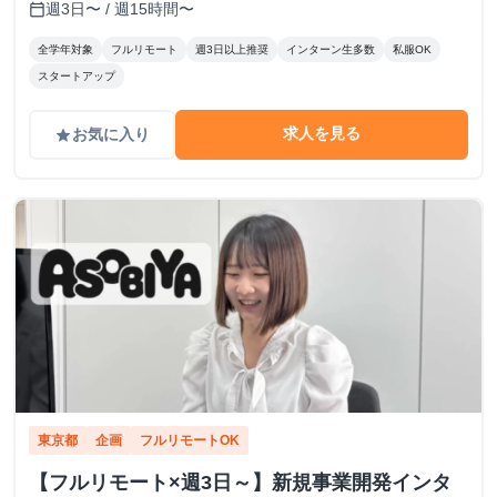
分
週3日〜 / 週15時間〜
calendar_today
全学年対象
フルリモート
週3日以上推奨
インターン生多数
私服OK
スタートアップ
求人を見る
お気に入り
grade
東京都
企画
フルリモートOK
【フルリモート×週3日～】新規事業開発インタ