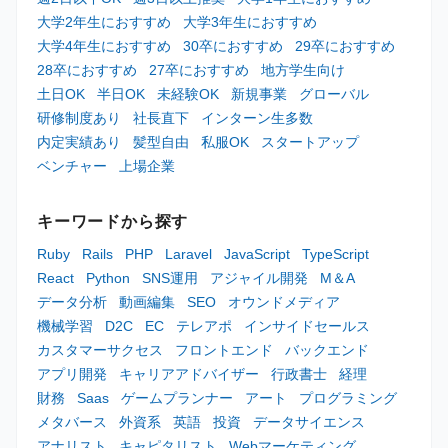
大学2年生におすすめ
大学3年生におすすめ
大学4年生におすすめ
30卒におすすめ
29卒におすすめ
28卒におすすめ
27卒におすすめ
地方学生向け
土日OK
半日OK
未経験OK
新規事業
グローバル
研修制度あり
社長直下
インターン生多数
内定実績あり
髪型自由
私服OK
スタートアップ
ベンチャー
上場企業
キーワードから探す
Ruby
Rails
PHP
Laravel
JavaScript
TypeScript
React
Python
SNS運用
アジャイル開発
M＆A
データ分析
動画編集
SEO
オウンドメディア
機械学習
D2C
EC
テレアポ
インサイドセールス
カスタマーサクセス
フロントエンド
バックエンド
アプリ開発
キャリアアドバイザー
行政書士
経理
財務
Saas
ゲームプランナー
アート
プログラミング
メタバース
外資系
英語
投資
データサイエンス
アナリスト
キャピタリスト
Webマーケティング