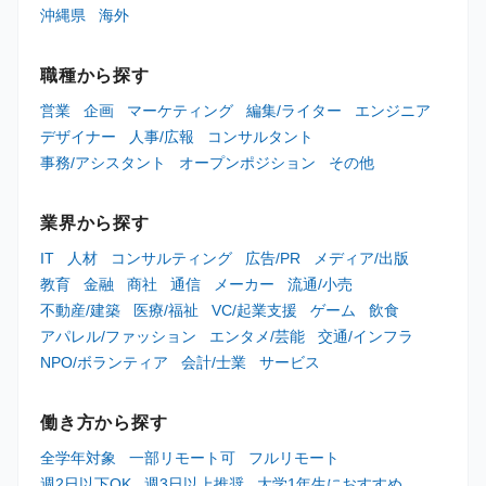
沖縄県
海外
職種から探す
営業
企画
マーケティング
編集/ライター
エンジニア
デザイナー
人事/広報
コンサルタント
事務/アシスタント
オープンポジション
その他
業界から探す
IT
人材
コンサルティング
広告/PR
メディア/出版
教育
金融
商社
通信
メーカー
流通/小売
不動産/建築
医療/福祉
VC/起業支援
ゲーム
飲食
アパレル/ファッション
エンタメ/芸能
交通/インフラ
NPO/ボランティア
会計/士業
サービス
働き方から探す
全学年対象
一部リモート可
フルリモート
週2日以下OK
週3日以上推奨
大学1年生におすすめ