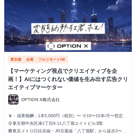
東京都
企画
フルリモートOK
【マーケティング視点でクリエイティブを企
画！】AIにはつくれない価値を生み出す広告クリ
エイティブマーケター
OPTION X株式会社
・成果報酬：1本5,000円（税別）〜 ※10〜15本/月〜想定
currency_yen
※経験、実績、能力等によって変動 ※トライアル期間の場
東京都中央区湊1丁目8-11八丁堀エイトビル3階
place
合変動あり
東京メトロ日比谷線・JR京葉線「八丁堀駅」から徒歩3〜6
train