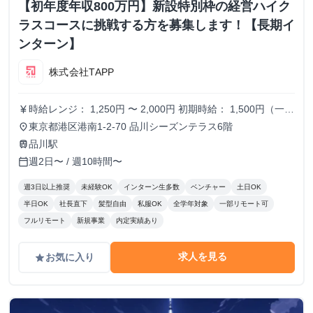
【初年度年収800万円】新設特別枠の経営ハイク
ラスコースに挑戦する方を募集します！【長期イ
ンターン】
株式会社TAPP
時給レンジ： 1,250円 〜 2,000円 初期時給： 1,500円（一律
currency_yen
スタート） 改定タイミング： 3ヶ月ごとの契約更新時 評価
東京都港区港南1-2-70 品川シーズンテラス6階
place
基準： 以下の4項目を5段階でスコアリングし、時給を決
品川駅
train
定。 時給変動のロジック(詳細はシートに記載） S評価： 期
週2日〜 / 週10時間〜
calendar_today
待を大きく上回り、社員と同等のバリューを発揮。 A評価：
期待通り。安定して高品質な成果を出している。（※現状維
週3日以上推奨
未経験OK
インターン生多数
ベンチャー
土日OK
持〜微増） B/C評価： 期待を下回る。手離れが悪く、教育コ
半日OK
社長直下
髪型自由
私服OK
全学年対象
一部リモート可
ストが成果を上回っている。 ※時給を下げる判断は、業務
フルリモート
新規事業
内定実績あり
範囲の縮小や、当初想定していたスキルレベルに達していな
い場合に適用します。
求人を見る
お気に入り
grade