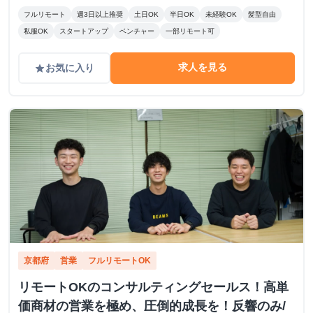
フルリモート
週3日以上推奨
土日OK
半日OK
未経験OK
髪型自由
私服OK
スタートアップ
ベンチャー
一部リモート可
求人を見る
お気に入り
grade
京都府
営業
フルリモートOK
リモートOKのコンサルティングセールス！高単
価商材の営業を極め、圧倒的成長を！反響のみ/