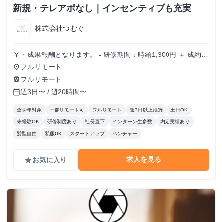
新規・テレアポなし｜インセンティブも充実
株式会社つむぐ
・成果報酬となります。 - 研修期間：時給1,300円 ＋ 成約報
currency_yen
酬 - 研修終了後：完全成果報酬（成約報酬のみ） - 成約報
フルリモート
place
酬：1契約あたり 20,000円〜50,000円(業績に応じて変動)
フルリモート
train
週3日〜 / 週20時間〜
calendar_today
全学年対象
一部リモート可
フルリモート
週3日以上推奨
土日OK
未経験OK
研修制度あり
社長直下
インターン生多数
内定実績あり
髪型自由
私服OK
スタートアップ
ベンチャー
求人を見る
お気に入り
grade