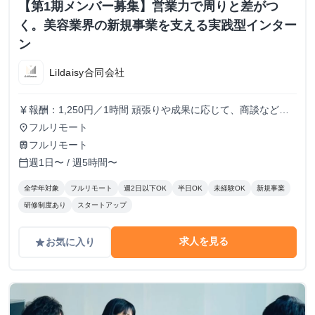
【第1期メンバー募集】営業力で周りと差がつ
く。美容業界の新規事業を支える実践型インター
ン
Lildaisy合同会社
報酬：1,250円／1時間 頑張りや成果に応じて、商談などよ
currency_yen
り裁量のある業務にもチャレンジできます。 しっかりとし
フルリモート
place
た評価体制を設け、時給アップも随時検討していきます！
フルリモート
train
週1日〜 / 週5時間〜
calendar_today
全学年対象
フルリモート
週2日以下OK
半日OK
未経験OK
新規事業
研修制度あり
スタートアップ
求人を見る
お気に入り
grade