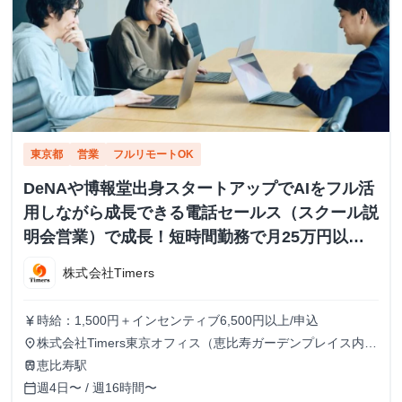
東京都
営業
フルリモートOK
DeNAや博報堂出身スタートアップでAIをフル活
用しながら成長できる電話セールス（スクール説
明会営業）で成長！短時間勤務で月25万円以上
も
株式会社Timers
時給：1,500円＋インセンティブ6,500円以上/申込
currency_yen
株式会社Timers東京オフィス（恵比寿ガーデンプレイス内）
place
または在宅での勤務 顧客対応や業務ツール使用のため、自
恵比寿駅
train
宅の場合は快適なPCとネット環境が必須※海外在住・留学
週4日〜 / 週16時間〜
calendar_today
しながらのインターン参加は不可