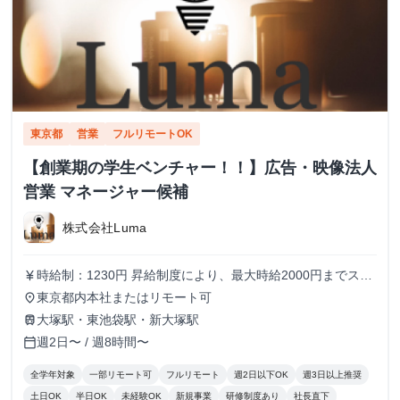
東京都
営業
フルリモートOK
【創業期の学生ベンチャー！！】広告・映像法人
営業 マネージャー候補
株式会社Luma
時給制：1230円 昇給制度により、最大時給2000円までステ
currency_yen
ップアップ可能です メンバーの半分以上が女性のため、女
東京都内本社またはリモート可
place
性も働きやすい環境です！
大塚駅・東池袋駅・新大塚駅
train
週2日〜 / 週8時間〜
calendar_today
全学年対象
一部リモート可
フルリモート
週2日以下OK
週3日以上推奨
土日OK
半日OK
未経験OK
新規事業
研修制度あり
社長直下