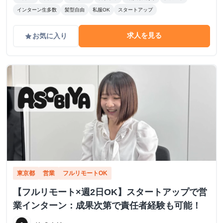
インターン生多数
髪型自由
私服OK
スタートアップ
求人を見る
お気に入り
grade
東京都
営業
フルリモートOK
【フルリモート×週2日OK】スタートアップで営
業インターン：成果次第で責任者経験も可能！