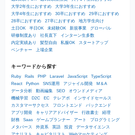
大学2年生におすすめ
大学3年生におすすめ
大学4年生におすすめ
30卒におすすめ
29卒におすすめ
28卒におすすめ
27卒におすすめ
地方学生向け
土日OK
半日OK
未経験OK
新規事業
グローバル
研修制度あり
社長直下
インターン生多数
内定実績あり
髪型自由
私服OK
スタートアップ
ベンチャー
上場企業
キーワードから探す
Ruby
Rails
PHP
Laravel
JavaScript
TypeScript
React
Python
SNS運用
アジャイル開発
M＆A
データ分析
動画編集
SEO
オウンドメディア
機械学習
D2C
EC
テレアポ
インサイドセールス
カスタマーサクセス
フロントエンド
バックエンド
アプリ開発
キャリアアドバイザー
行政書士
経理
財務
Saas
ゲームプランナー
アート
プログラミング
メタバース
外資系
英語
投資
データサイエンス
アナリスト
キャピタリスト
Webマーケティング