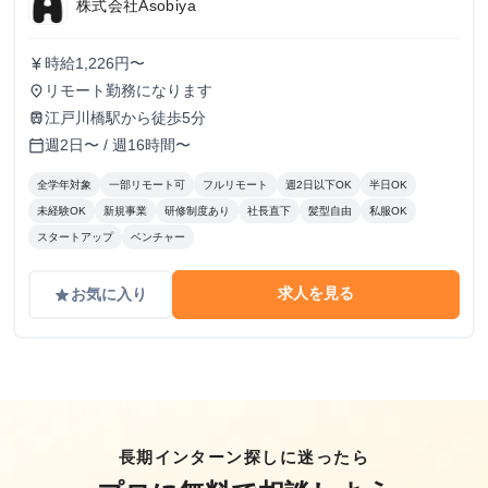
株式会社Asobiya
時給1,226円〜
currency_yen
リモート勤務になります
place
江戸川橋駅から徒歩5分
train
週2日〜 / 週16時間〜
calendar_today
全学年対象
一部リモート可
フルリモート
週2日以下OK
半日OK
未経験OK
新規事業
研修制度あり
社長直下
髪型自由
私服OK
スタートアップ
ベンチャー
求人を見る
お気に入り
grade
長期インターン探しに迷ったら