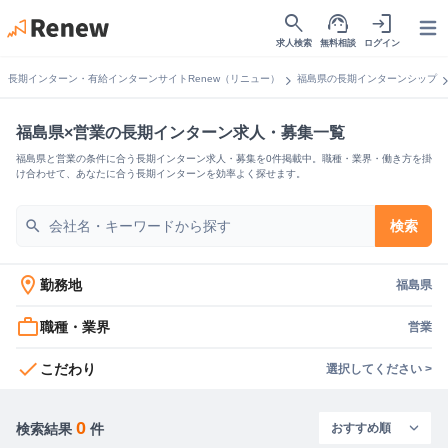
search
support_agent
login
Open
求人検索
無料相談
ログイン
chevron_right
chevron_
長期インターン・有給インターンサイトRenew（リニュー）
福島県の長期インターンシップ
福島県×営業の長期インターン求人・募集一覧
福島県と営業の条件に合う長期インターン求人・募集を0件掲載中。職種・業界・働き方を掛
け合わせて、あなたに合う長期インターンを効率よく探せます。
search
検索
location_on
勤務地
福島県
work_outline
職種・業界
営業
check
こだわり
選択してください >
0
検索結果
件