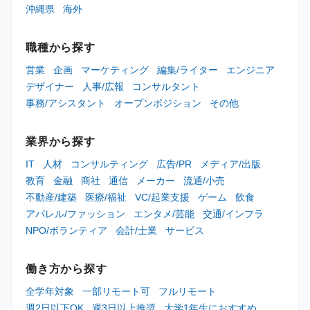
沖縄県
海外
職種から探す
営業
企画
マーケティング
編集/ライター
エンジニア
デザイナー
人事/広報
コンサルタント
事務/アシスタント
オープンポジション
その他
業界から探す
IT
人材
コンサルティング
広告/PR
メディア/出版
教育
金融
商社
通信
メーカー
流通/小売
不動産/建築
医療/福祉
VC/起業支援
ゲーム
飲食
アパレル/ファッション
エンタメ/芸能
交通/インフラ
NPO/ボランティア
会計/士業
サービス
働き方から探す
全学年対象
一部リモート可
フルリモート
週2日以下OK
週3日以上推奨
大学1年生におすすめ