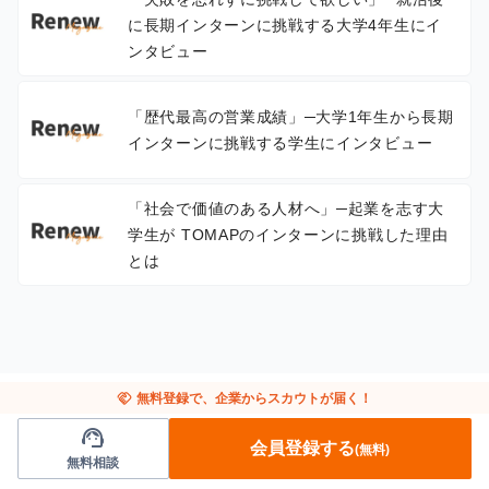
に長期インターンに挑戦する大学4年生にイ
ンタビュー
「歴代最高の営業成績」─大学1年生から長期
インターンに挑戦する学生にインタビュー
「社会で価値のある人材へ」─起業を志す大
学生が TOMAPのインターンに挑戦した理由
とは
handshake
無料登録で、企業からスカウトが届く！
support_agent
会員登録する
(無料)
無料相談