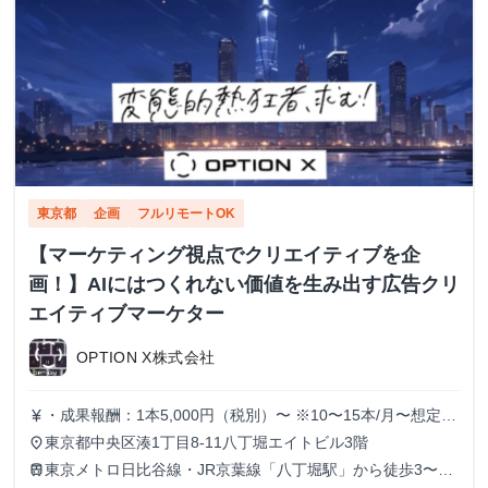
東京都
企画
フルリモートOK
【マーケティング視点でクリエイティブを企
画！】AIにはつくれない価値を生み出す広告クリ
エイティブマーケター
OPTION X株式会社
・成果報酬：1本5,000円（税別）〜 ※10〜15本/月〜想定
currency_yen
※経験、実績、能力等によって変動 ※トライアル期間の場
東京都中央区湊1丁目8-11八丁堀エイトビル3階
place
合変動あり
東京メトロ日比谷線・JR京葉線「八丁堀駅」から徒歩3〜6
train