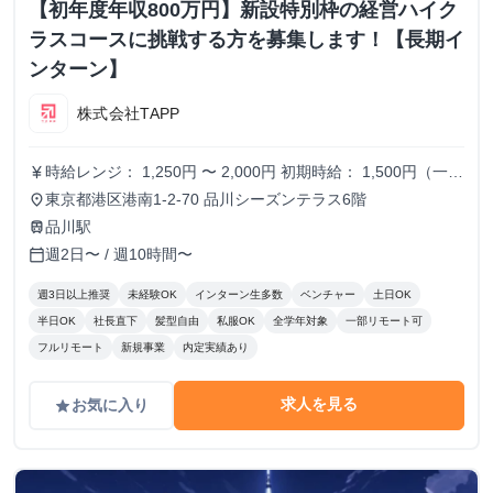
【初年度年収800万円】新設特別枠の経営ハイク
ラスコースに挑戦する方を募集します！【長期イ
ンターン】
株式会社TAPP
時給レンジ： 1,250円 〜 2,000円 初期時給： 1,500円（一律
currency_yen
スタート） 改定タイミング： 3ヶ月ごとの契約更新時 評価
東京都港区港南1-2-70 品川シーズンテラス6階
place
基準： 以下の4項目を5段階でスコアリングし、時給を決
品川駅
train
定。 時給変動のロジック(詳細はシートに記載） S評価： 期
週2日〜 / 週10時間〜
calendar_today
待を大きく上回り、社員と同等のバリューを発揮。 A評価：
期待通り。安定して高品質な成果を出している。（※現状維
週3日以上推奨
未経験OK
インターン生多数
ベンチャー
土日OK
持〜微増） B/C評価： 期待を下回る。手離れが悪く、教育コ
半日OK
社長直下
髪型自由
私服OK
全学年対象
一部リモート可
ストが成果を上回っている。 ※時給を下げる判断は、業務
フルリモート
新規事業
内定実績あり
範囲の縮小や、当初想定していたスキルレベルに達していな
い場合に適用します。
求人を見る
お気に入り
grade