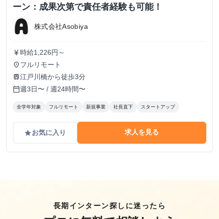
ーン：成果次第で責任者経験も可能！
株式会社Asobiya
時給1,226円～
currency_yen
フルリモート
place
江戸川橋から徒歩3分
train
週3日〜 / 週24時間〜
calendar_today
全学年対象
フルリモート
新規事業
社長直下
スタートアップ
求人を見る
お気に入り
grade
長期インターン探しに迷ったら