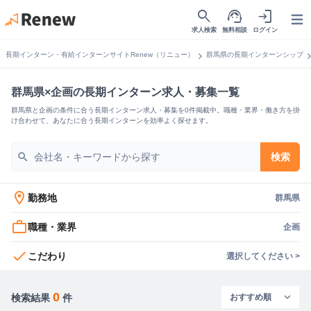
search
support_agent
login
Open
求人検索
無料相談
ログイン
chevron_right
chevron_
長期インターン・有給インターンサイトRenew（リニュー）
群馬県の長期インターンシップ
群馬県×企画の長期インターン求人・募集一覧
群馬県と企画の条件に合う長期インターン求人・募集を0件掲載中。職種・業界・働き方を掛
け合わせて、あなたに合う長期インターンを効率よく探せます。
search
検索
location_on
勤務地
群馬県
work_outline
職種・業界
企画
check
こだわり
選択してください >
0
検索結果
件