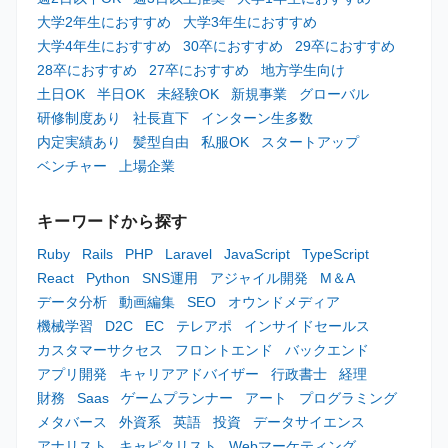
大学2年生におすすめ
大学3年生におすすめ
大学4年生におすすめ
30卒におすすめ
29卒におすすめ
28卒におすすめ
27卒におすすめ
地方学生向け
土日OK
半日OK
未経験OK
新規事業
グローバル
研修制度あり
社長直下
インターン生多数
内定実績あり
髪型自由
私服OK
スタートアップ
ベンチャー
上場企業
キーワードから探す
Ruby
Rails
PHP
Laravel
JavaScript
TypeScript
React
Python
SNS運用
アジャイル開発
M＆A
データ分析
動画編集
SEO
オウンドメディア
機械学習
D2C
EC
テレアポ
インサイドセールス
カスタマーサクセス
フロントエンド
バックエンド
アプリ開発
キャリアアドバイザー
行政書士
経理
財務
Saas
ゲームプランナー
アート
プログラミング
メタバース
外資系
英語
投資
データサイエンス
アナリスト
キャピタリスト
Webマーケティング