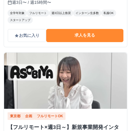
分
週3日〜 / 週15時間〜
calendar_today
全学年対象
フルリモート
週3日以上推奨
インターン生多数
私服OK
スタートアップ
求人を見る
お気に入り
grade
東京都
企画
フルリモートOK
【フルリモート×週3日～】新規事業開発インタ