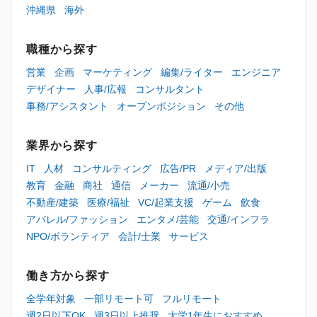
沖縄県
海外
職種から探す
営業
企画
マーケティング
編集/ライター
エンジニア
デザイナー
人事/広報
コンサルタント
事務/アシスタント
オープンポジション
その他
業界から探す
IT
人材
コンサルティング
広告/PR
メディア/出版
教育
金融
商社
通信
メーカー
流通/小売
不動産/建築
医療/福祉
VC/起業支援
ゲーム
飲食
アパレル/ファッション
エンタメ/芸能
交通/インフラ
NPO/ボランティア
会計/士業
サービス
働き方から探す
全学年対象
一部リモート可
フルリモート
週2日以下OK
週3日以上推奨
大学1年生におすすめ