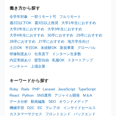
働き方から探す
全学年対象
一部リモート可
フルリモート
週2日以下OK
週3日以上推奨
大学1年生におすすめ
大学2年生におすすめ
大学3年生におすすめ
大学4年生におすすめ
30卒におすすめ
29卒におすすめ
28卒におすすめ
27卒におすすめ
地方学生向け
土日OK
半日OK
未経験OK
新規事業
グローバル
研修制度あり
社長直下
インターン生多数
内定実績あり
髪型自由
私服OK
スタートアップ
ベンチャー
上場企業
キーワードから探す
Ruby
Rails
PHP
Laravel
JavaScript
TypeScript
React
Python
SNS運用
アジャイル開発
M＆A
データ分析
動画編集
SEO
オウンドメディア
機械学習
D2C
EC
テレアポ
インサイドセールス
カスタマーサクセス
フロントエンド
バックエンド