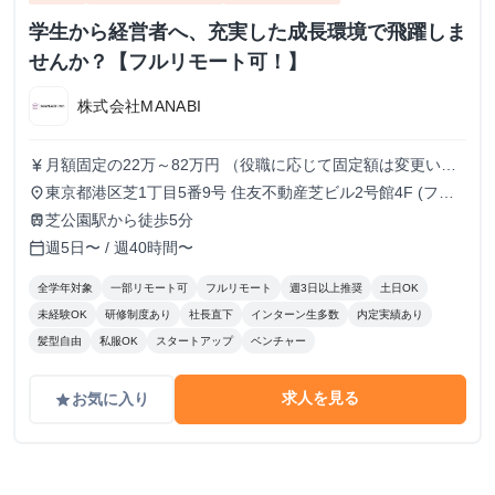
学生から経営者へ、充実した成長環境で飛躍しま
せんか？【フルリモート可！】
株式会社MANABI
月額固定の22万～82万円 （役職に応じて固定額は変更いた
currency_yen
します）
東京都港区芝1丁目5番9号 住友不動産芝ビル2号館4F (フル
place
リモート/出勤は自由です)
芝公園駅から徒歩5分
train
週5日〜 / 週40時間〜
calendar_today
全学年対象
一部リモート可
フルリモート
週3日以上推奨
土日OK
未経験OK
研修制度あり
社長直下
インターン生多数
内定実績あり
髪型自由
私服OK
スタートアップ
ベンチャー
求人を見る
お気に入り
grade