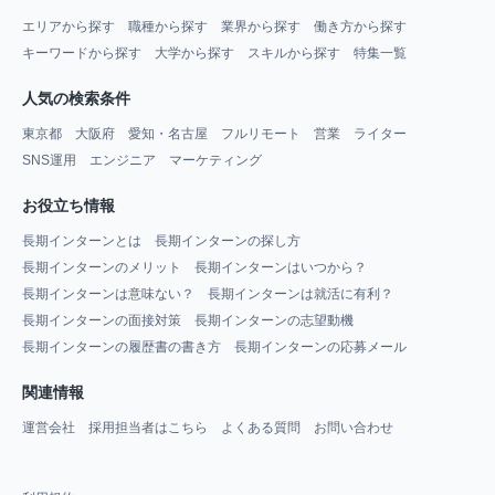
エリアから探す
職種から探す
業界から探す
働き方から探す
キーワードから探す
大学から探す
スキルから探す
特集一覧
人気の検索条件
東京都
大阪府
愛知・名古屋
フルリモート
営業
ライター
SNS運用
エンジニア
マーケティング
お役立ち情報
長期インターンとは
長期インターンの探し方
長期インターンのメリット
長期インターンはいつから？
長期インターンは意味ない？
長期インターンは就活に有利？
長期インターンの面接対策
長期インターンの志望動機
長期インターンの履歴書の書き方
長期インターンの応募メール
関連情報
運営会社
採用担当者はこちら
よくある質問
お問い合わせ