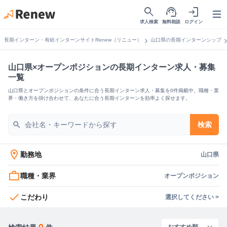
search
support_agent
login
Open
求人検索
無料相談
ログイン
chevron_right
chevron_
長期インターン・有給インターンサイトRenew（リニュー）
山口県の長期インターンシップ
山口県×オープンポジションの長期インターン求人・募集
一覧
山口県とオープンポジションの条件に合う長期インターン求人・募集を0件掲載中。職種・業
界・働き方を掛け合わせて、あなたに合う長期インターンを効率よく探せます。
search
検索
location_on
勤務地
山口県
work_outline
職種・業界
オープンポジション
check
こだわり
選択してください >
0