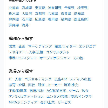
北海道
宮城県
東京都
神奈川県
千葉県
埼玉県
栃木県
大阪府
京都府
兵庫県
奈良県
愛知県
静岡県
石川県
広島県
香川県
福岡県
鹿児島県
沖縄県
海外
職種から探す
営業
企画
マーケティング
編集/ライター
エンジニア
デザイナー
人事/広報
コンサルタント
事務/アシスタント
オープンポジション
その他
業界から探す
IT
人材
コンサルティング
広告/PR
メディア/出版
教育
金融
商社
通信
メーカー
流通/小売
不動産/建築
医療/福祉
VC/起業支援
ゲーム
飲食
アパレル/ファッション
エンタメ/芸能
交通/インフラ
NPO/ボランティア
会計/士業
サービス