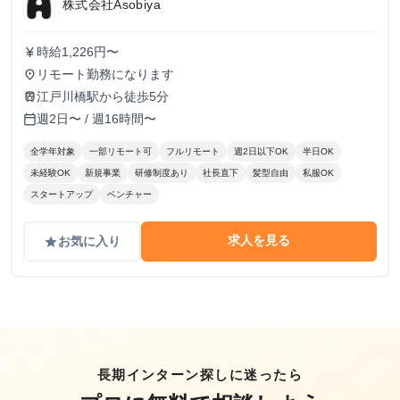
株式会社Asobiya
時給1,226円〜
currency_yen
リモート勤務になります
place
江戸川橋駅から徒歩5分
train
週2日〜 / 週16時間〜
calendar_today
全学年対象
一部リモート可
フルリモート
週2日以下OK
半日OK
未経験OK
新規事業
研修制度あり
社長直下
髪型自由
私服OK
スタートアップ
ベンチャー
求人を見る
お気に入り
grade
長期インターン探しに迷ったら