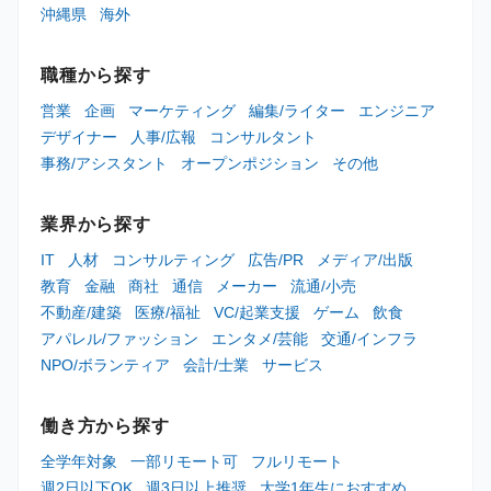
沖縄県
海外
職種から探す
営業
企画
マーケティング
編集/ライター
エンジニア
デザイナー
人事/広報
コンサルタント
事務/アシスタント
オープンポジション
その他
業界から探す
IT
人材
コンサルティング
広告/PR
メディア/出版
教育
金融
商社
通信
メーカー
流通/小売
不動産/建築
医療/福祉
VC/起業支援
ゲーム
飲食
アパレル/ファッション
エンタメ/芸能
交通/インフラ
NPO/ボランティア
会計/士業
サービス
働き方から探す
全学年対象
一部リモート可
フルリモート
週2日以下OK
週3日以上推奨
大学1年生におすすめ