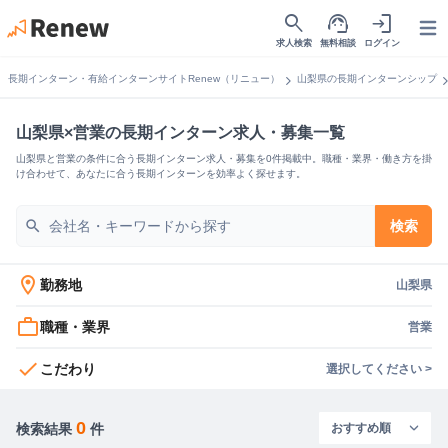
search
support_agent
login
Open
求人検索
無料相談
ログイン
chevron_right
chevron_
長期インターン・有給インターンサイトRenew（リニュー）
山梨県の長期インターンシップ
山梨県×営業の長期インターン求人・募集一覧
山梨県と営業の条件に合う長期インターン求人・募集を0件掲載中。職種・業界・働き方を掛
け合わせて、あなたに合う長期インターンを効率よく探せます。
search
検索
location_on
勤務地
山梨県
work_outline
職種・業界
営業
check
こだわり
選択してください >
0
検索結果
件