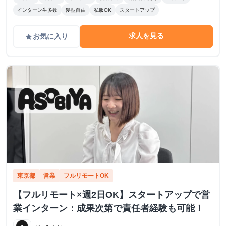
インターン生多数
髪型自由
私服OK
スタートアップ
求人を見る
お気に入り
grade
東京都
営業
フルリモートOK
【フルリモート×週2日OK】スタートアップで営
業インターン：成果次第で責任者経験も可能！