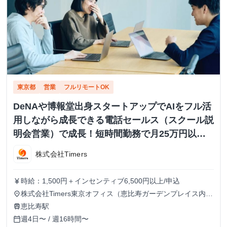
東京都
営業
フルリモートOK
DeNAや博報堂出身スタートアップでAIをフル活
用しながら成長できる電話セールス（スクール説
明会営業）で成長！短時間勤務で月25万円以上
も
株式会社Timers
時給：1,500円＋インセンティブ6,500円以上/申込
currency_yen
株式会社Timers東京オフィス（恵比寿ガーデンプレイス内）
place
または在宅での勤務 顧客対応や業務ツール使用のため、自
恵比寿駅
train
宅の場合は快適なPCとネット環境が必須※海外在住・留学
週4日〜 / 週16時間〜
calendar_today
しながらのインターン参加は不可