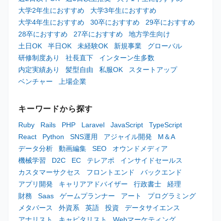
大学2年生におすすめ
大学3年生におすすめ
大学4年生におすすめ
30卒におすすめ
29卒におすすめ
28卒におすすめ
27卒におすすめ
地方学生向け
土日OK
半日OK
未経験OK
新規事業
グローバル
研修制度あり
社長直下
インターン生多数
内定実績あり
髪型自由
私服OK
スタートアップ
ベンチャー
上場企業
キーワードから探す
Ruby
Rails
PHP
Laravel
JavaScript
TypeScript
React
Python
SNS運用
アジャイル開発
M＆A
データ分析
動画編集
SEO
オウンドメディア
機械学習
D2C
EC
テレアポ
インサイドセールス
カスタマーサクセス
フロントエンド
バックエンド
アプリ開発
キャリアアドバイザー
行政書士
経理
財務
Saas
ゲームプランナー
アート
プログラミング
メタバース
外資系
英語
投資
データサイエンス
アナリスト
キャピタリスト
Webマーケティング