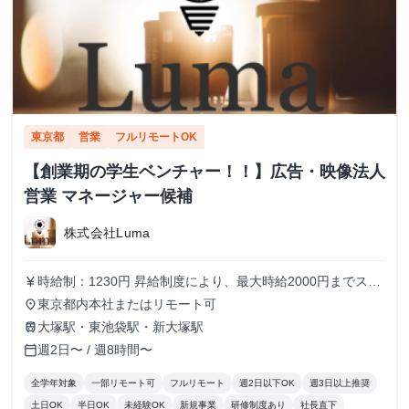
東京都
営業
フルリモートOK
【創業期の学生ベンチャー！！】広告・映像法人
営業 マネージャー候補
株式会社Luma
時給制：1230円 昇給制度により、最大時給2000円までステ
currency_yen
ップアップ可能です メンバーの半分以上が女性のため、女
東京都内本社またはリモート可
place
性も働きやすい環境です！
大塚駅・東池袋駅・新大塚駅
train
週2日〜 / 週8時間〜
calendar_today
全学年対象
一部リモート可
フルリモート
週2日以下OK
週3日以上推奨
土日OK
半日OK
未経験OK
新規事業
研修制度あり
社長直下