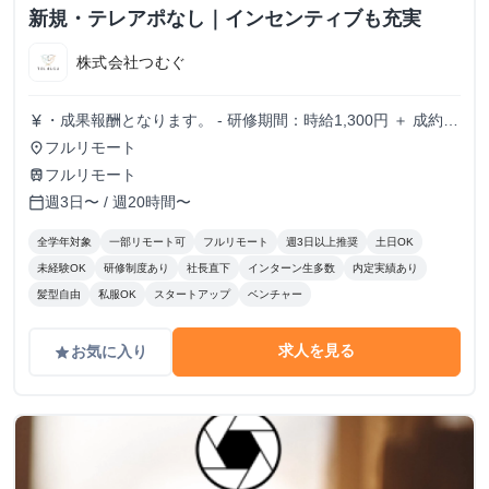
新規・テレアポなし｜インセンティブも充実
株式会社つむぐ
・成果報酬となります。 - 研修期間：時給1,300円 ＋ 成約報
currency_yen
酬 - 研修終了後：完全成果報酬（成約報酬のみ） - 成約報
フルリモート
place
酬：1契約あたり 20,000円〜50,000円(業績に応じて変動)
フルリモート
train
週3日〜 / 週20時間〜
calendar_today
全学年対象
一部リモート可
フルリモート
週3日以上推奨
土日OK
未経験OK
研修制度あり
社長直下
インターン生多数
内定実績あり
髪型自由
私服OK
スタートアップ
ベンチャー
求人を見る
お気に入り
grade