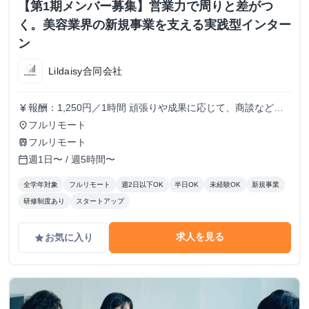
【第1期メンバー募集】営業力で周りと差がつ
く。美容業界の新規事業を支える実践型インター
ン
Lildaisy合同会社
報酬：1,250円／1時間 頑張りや成果に応じて、商談などよ
currency_yen
り裁量のある業務にもチャレンジできます。 しっかりとし
フルリモート
place
た評価体制を設け、時給アップも随時検討していきます！
フルリモート
train
週1日〜 / 週5時間〜
calendar_today
全学年対象
フルリモート
週2日以下OK
半日OK
未経験OK
新規事業
研修制度あり
スタートアップ
求人を見る
お気に入り
grade