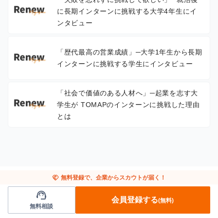
に長期インターンに挑戦する大学4年生にイ
ンタビュー
「歴代最高の営業成績」─大学1年生から長期
インターンに挑戦する学生にインタビュー
「社会で価値のある人材へ」─起業を志す大
学生が TOMAPのインターンに挑戦した理由
とは
handshake
無料登録で、企業からスカウトが届く！
support_agent
会員登録する
(無料)
無料相談