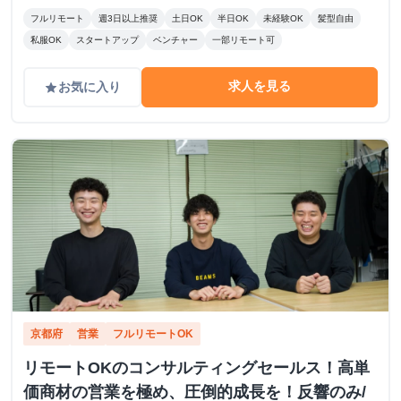
フルリモート
週3日以上推奨
土日OK
半日OK
未経験OK
髪型自由
私服OK
スタートアップ
ベンチャー
一部リモート可
求人を見る
お気に入り
grade
京都府
営業
フルリモートOK
リモートOKのコンサルティングセールス！高単
価商材の営業を極め、圧倒的成長を！反響のみ/