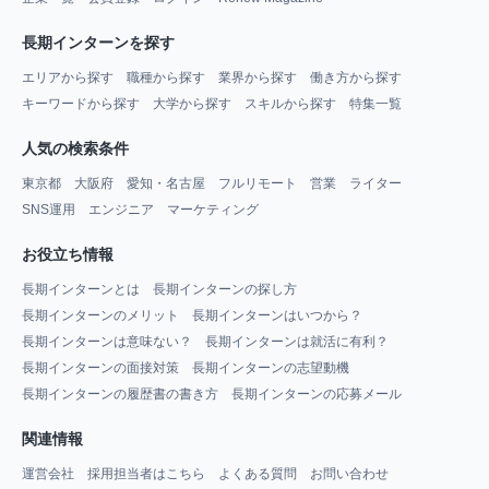
長期インターンを探す
エリアから探す
職種から探す
業界から探す
働き方から探す
キーワードから探す
大学から探す
スキルから探す
特集一覧
人気の検索条件
東京都
大阪府
愛知・名古屋
フルリモート
営業
ライター
SNS運用
エンジニア
マーケティング
お役立ち情報
長期インターンとは
長期インターンの探し方
長期インターンのメリット
長期インターンはいつから？
長期インターンは意味ない？
長期インターンは就活に有利？
長期インターンの面接対策
長期インターンの志望動機
長期インターンの履歴書の書き方
長期インターンの応募メール
関連情報
運営会社
採用担当者はこちら
よくある質問
お問い合わせ