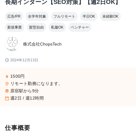
長期インターン【SEO対策】【週2日OK】
広告/PR
全学年対象
フルリモート
半日OK
未経験OK
新規事業
髪型自由
私服OK
ベンチャー
株式会社ChopsTech
schedule
2024年12月13日
1500円
currency_yen
リモート勤務になります。
place
原宿駅から9分
train
週2日 / 週12時間
calendar_today
仕事概要