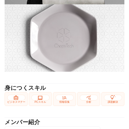
身につくスキル
business_center
computer
manage_search
query_stats
tips_and_updates
ビジネスマナー
PCスキル
情報収集
分析
課題解決
メンバー紹介