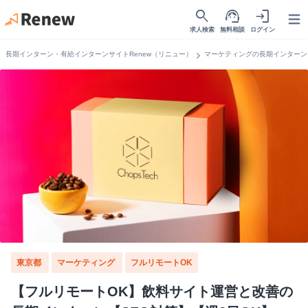
search
support_agent
login
Open
求人検索
無料相談
ログイン
chevron_right
長期インターン・有給インターンサイトRenew（リニュー）
マーケティングの長期インターン
東京都
マーケティング
フルリモートOK
【フルリモートOK】飲料サイト運営と改善の