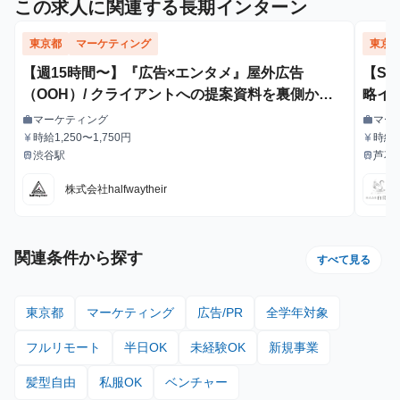
この求人に関連する長期インターン
東京都
マーケティング
東京
【週15時間〜】『広告×エンタメ』屋外広告
【S
（OOH）/ クライアントへの提案資料を裏側から
略イ
支えるインターン！
マーケティング
マー
work
work
職種
職種
時給1,250〜1,750円
時給1
currency_yen
currency_yen
給与
給与
給・
渋谷駅
芦花
train
train
最寄駅
最寄駅
株式会社halfwaytheir
関連条件から探す
すべて見る
東京都
マーケティング
広告/PR
全学年対象
フルリモート
半日OK
未経験OK
新規事業
髪型自由
私服OK
ベンチャー