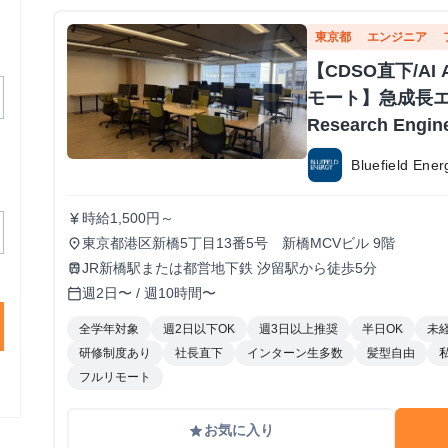
東京都
エンジニア
【CDSO直下/AI 
モート】急成長
Research Eng
Bluefield E
時給1,500円～
currency_yen
東京都港区新橋5丁目13番5号 新橋MCVビル 9階
place
JR新橋駅または都営地下鉄 汐留駅から徒歩5分
train
週2日〜 / 週10時間〜
calendar_today
全学年対象
週2日以下OK
週3日以上推奨
半日OK
未
研修制度あり
社長直下
インターン生多数
髪型自由
フルリモート
お気に入り
grade