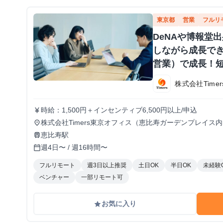
東京都
営業
フルリ
DeNAや博報堂
しながら成長で
営業）で成長！短
株式会社Timer
時給：1,500円＋インセンティブ6,500円以上/申込
currency_yen
株式会社Timers東京オフィス（恵比寿ガーデンプレイス
place
ル使用のため、自宅の場合は快適なPCとネット環境が必
恵比寿駅
train
加は不可
週4日〜 / 週16時間〜
calendar_today
フルリモート
週3日以上推奨
土日OK
半日OK
未経験
ベンチャー
一部リモート可
お気に入り
grade