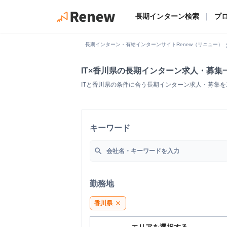
長期インターン検索
｜
プ
chevro
長期インターン・有給インターンサイトRenew（リニュー）
IT×香川県の長期インターン求人・募集
ITと香川県の条件に合う長期インターン求人・募集
キーワード
search
勤務地
香川県
close