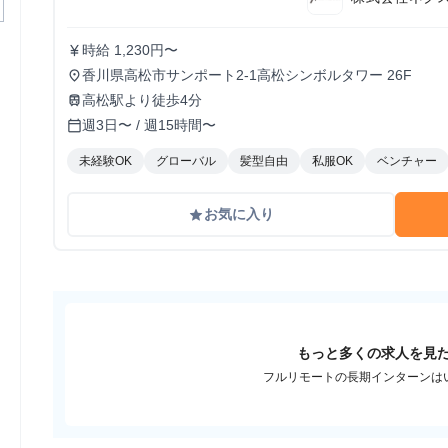
時給 1,230円〜
currency_yen
香川県高松市サンポート2-1高松シンボルタワー 26F
place
高松駅より徒歩4分
train
週3日〜 / 週15時間〜
calendar_today
未経験OK
グローバル
髪型自由
私服OK
ベンチャー
お気に入り
grade
もっと多くの求人を見
フルリモートの長期インターンは