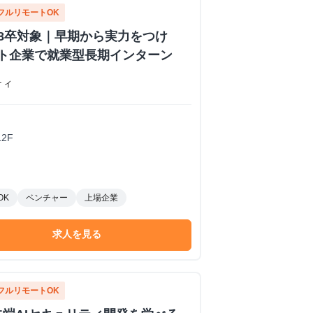
フルリモートOK
28卒対象｜早期から実力をつけ
フト企業で就業型長期インターン
ティ
2F
OK
ベンチャー
上場企業
求人を見る
フルリモートOK