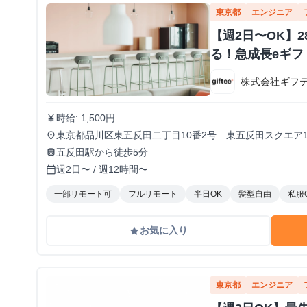
東京都
エンジニア
【週2日〜OK】
る！急成長eギ
株式会社ギフ
時給: 1,500円
currency_yen
東京都品川区東五反田二丁目10番2号 東五反田スクエア1
place
五反田駅から徒歩5分
train
週2日〜 / 週12時間〜
calendar_today
一部リモート可
フルリモート
半日OK
髪型自由
私服
お気に入り
grade
東京都
エンジニア