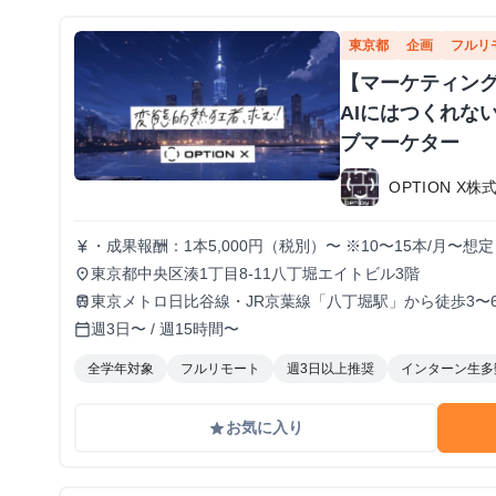
東京都
企画
フルリ
【マーケティン
AIにはつくれな
ブマーケター
OPTION X株
・成果報酬：1本5,000円（税別）〜 ※10〜15本/月〜
currency_yen
イアル期間の場合変動あり
東京都中央区湊1丁目8-11八丁堀エイトビル3階
place
東京メトロ日比谷線・JR京葉線「八丁堀駅」から徒歩3〜
train
週3日〜 / 週15時間〜
calendar_today
全学年対象
フルリモート
週3日以上推奨
インターン生多
お気に入り
grade