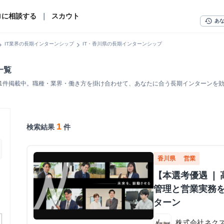
ロに相談する
｜
スカウト
history
あ
n_right
chevron_right
IT業界の長期インターンシップ
IT・香川県の長期インターンシップ
一覧
を1件掲載中。職種・業界・働き方を掛け合わせて、あなたに合う長期インターンを
1
検索結果
件
香川県
営業
【本選考優遇 ❘
管理と営業実務
ターン
株式会社ネク