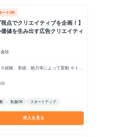
モートOK
グ視点でクリエイティブを企画！】
い価値を生み出す広告クリエイティ
式会社
想定 ※経験、実績、能力等によって変動 ※トラ
6分
数
私服OK
スタートアップ
求人を見る