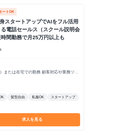
モートOK
出身スタートアップでAIをフル活用
きる電話セールス（スクール説明会
時間勤務で月25万円以上も
s
内）または在宅での勤務 顧客対応や業務ツー
須※海外在住・留学しながらのインターン参
OK
髪型自由
私服OK
スタートアップ
求人を見る