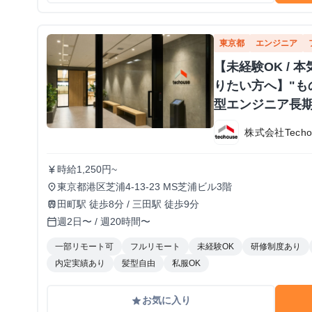
東京都
エンジニア
【未経験OK /
りたい方へ】"も
型エンジニア長
株式会社Techo
時給1,250円~
currency_yen
東京都港区芝浦4-13-23 MS芝浦ビル3階
place
田町駅 徒歩8分 / 三田駅 徒歩9分
train
週2日〜 / 週20時間〜
calendar_today
一部リモート可
フルリモート
未経験OK
研修制度あり
内定実績あり
髪型自由
私服OK
お気に入り
grade