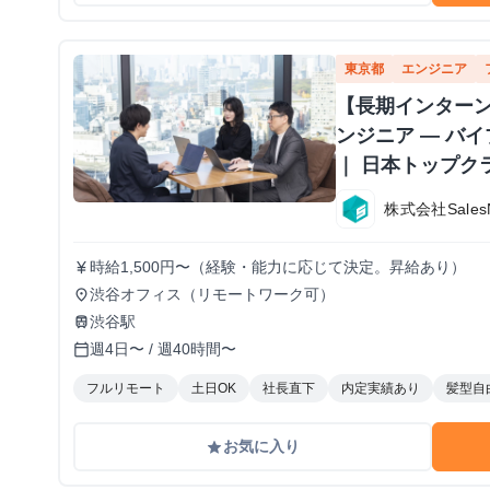
東京都
エンジニア
【長期インターン
ンジニア — バ
｜ 日本トップク
株式会社Sales
時給1,500円〜（経験・能力に応じて決定。昇給あり）
currency_yen
渋谷オフィス（リモートワーク可）
place
渋谷駅
train
週4日〜 / 週40時間〜
calendar_today
フルリモート
土日OK
社長直下
内定実績あり
髪型自
お気に入り
grade