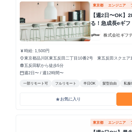
東京都
エンジニア
【週2日〜OK】
る！急成長eギ
株式会社ギフ
時給: 1,500円
currency_yen
東京都品川区東五反田二丁目10番2号 東五反田スクエア1
place
五反田駅から徒歩5分
train
週2日〜 / 週12時間〜
calendar_today
一部リモート可
フルリモート
半日OK
髪型自由
私服
お気に入り
grade
東京都
エンジニア