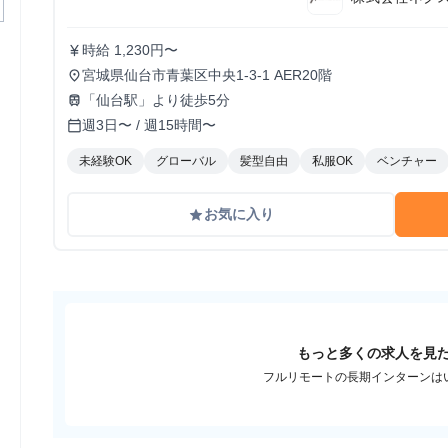
時給 1,230円〜
currency_yen
宮城県仙台市青葉区中央1-3-1 AER20階
place
「仙台駅」より徒歩5分
train
週3日〜 / 週15時間〜
calendar_today
未経験OK
グローバル
髪型自由
私服OK
ベンチャー
お気に入り
grade
もっと多くの求人を見
フルリモートの長期インターンは