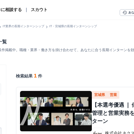
ロに相談する
｜
スカウト
history
あ
n_right
chevron_right
IT業界の長期インターンシップ
IT・宮城県の長期インターンシップ
一覧
を1件掲載中。職種・業界・働き方を掛け合わせて、あなたに合う長期インターンを
1
検索結果
件
宮城県
営業
【本選考優遇 ❘
管理と営業実務
ターン
株式会社ネク