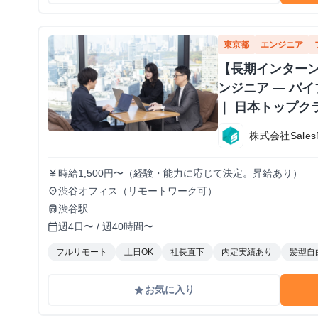
東京都
エンジニア
【長期インターン
ンジニア — バ
｜ 日本トップク
株式会社Sales
時給1,500円〜（経験・能力に応じて決定。昇給あり）
currency_yen
渋谷オフィス（リモートワーク可）
place
渋谷駅
train
週4日〜 / 週40時間〜
calendar_today
フルリモート
土日OK
社長直下
内定実績あり
髪型自
お気に入り
grade