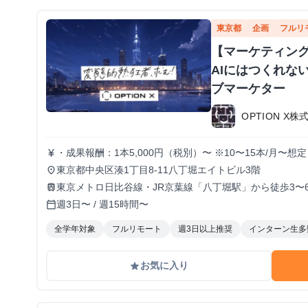
東京都
企画
フルリ
【マーケティン
AIにはつくれな
ブマーケター
OPTION X株
・成果報酬：1本5,000円（税別）〜 ※10〜15本/月〜
currency_yen
イアル期間の場合変動あり
東京都中央区湊1丁目8-11八丁堀エイトビル3階
place
東京メトロ日比谷線・JR京葉線「八丁堀駅」から徒歩3〜
train
週3日〜 / 週15時間〜
calendar_today
全学年対象
フルリモート
週3日以上推奨
インターン生多
お気に入り
grade