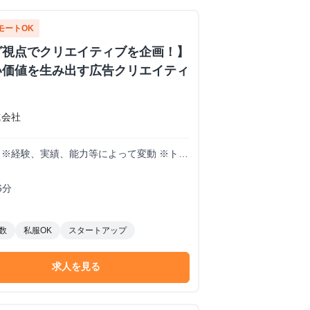
モートOK
グ視点でクリエイティブを企画！】
い価値を生み出す広告クリエイティ
式会社
想定 ※経験、実績、能力等によって変動 ※トラ
6分
数
私服OK
スタートアップ
求人を見る