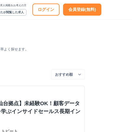
求人掲載をお考えの方
ログイン
会員登録(無料)
なたが閲覧した求人
効率よく探せます。
 仙台拠点】未経験OK！顧客データ
を学ぶインサイドセールス長期イン
ストビート