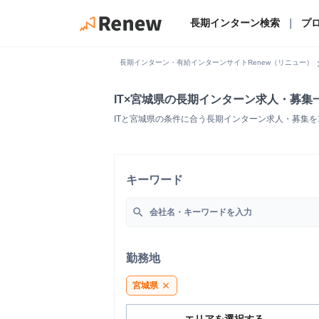
長期インターン検索
｜
プ
chevro
長期インターン・有給インターンサイトRenew（リニュー）
IT×宮城県の長期インターン求人・募集
ITと宮城県の条件に合う長期インターン求人・募集
キーワード
search
勤務地
宮城県
close