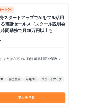
モートOK
出身スタートアップでAIをフル活用
きる電話セールス（スクール説明会
時間勤務で月25万円以上も
s
内）または在宅での勤務 顧客対応や業務ツー
須※海外在住・留学しながらのインターン参
OK
髪型自由
私服OK
スタートアップ
求人を見る