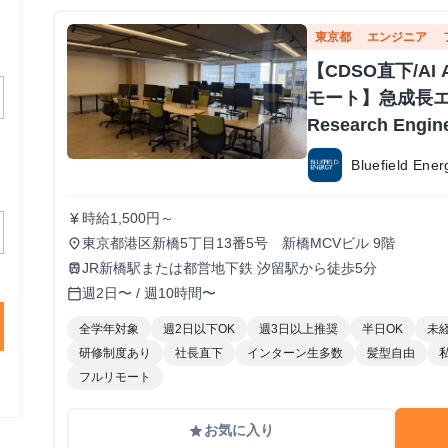
東京都
エンジニア
【CDSO直下/AI 
モート】急成長
Research Eng
Bluefield E
時給1,500円～
currency_yen
東京都港区新橋5丁目13番5号 新橋MCVビル 9階
place
JR新橋駅または都営地下鉄 汐留駅から徒歩5分
train
週2日〜 / 週10時間〜
calendar_today
全学年対象
週2日以下OK
週3日以上推奨
半日OK
未
研修制度あり
社長直下
インターン生多数
髪型自由
フルリモート
お気に入り
grade