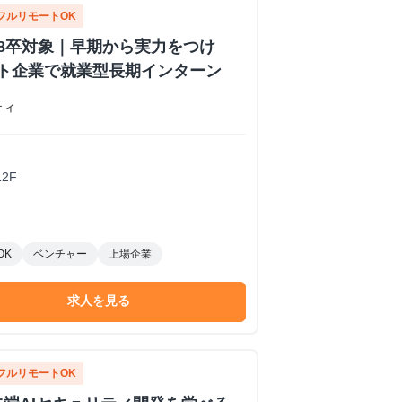
フルリモートOK
28卒対象｜早期から実力をつけ
フト企業で就業型長期インターン
ティ
2F
OK
ベンチャー
上場企業
求人を見る
フルリモートOK