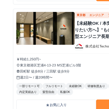
東京都
エンジニア
【未経験OK /
りたい方へ】"も
型エンジニア長
株式会社Techo
時給1,250円~
currency_yen
東京都港区芝浦4-13-23 MS芝浦ビル3階
place
田町駅 徒歩8分 / 三田駅 徒歩9分
train
週2日〜 / 週20時間〜
calendar_today
一部リモート可
フルリモート
未経験OK
研修制度あり
内定実績あり
髪型自由
私服OK
お気に入り
grade