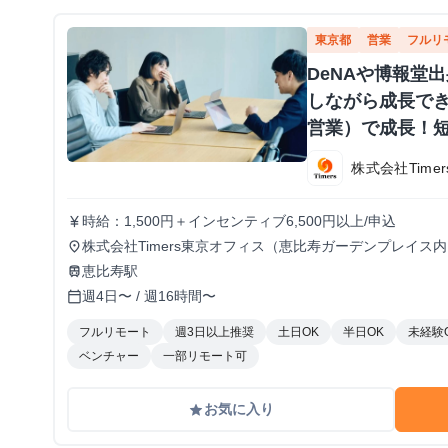
東京都
営業
フルリ
DeNAや博報堂
しながら成長で
営業）で成長！短
株式会社Timer
時給：1,500円＋インセンティブ6,500円以上/申込
currency_yen
株式会社Timers東京オフィス（恵比寿ガーデンプレイス
place
ル使用のため、自宅の場合は快適なPCとネット環境が必
恵比寿駅
train
加は不可
週4日〜 / 週16時間〜
calendar_today
フルリモート
週3日以上推奨
土日OK
半日OK
未経験
ベンチャー
一部リモート可
お気に入り
grade