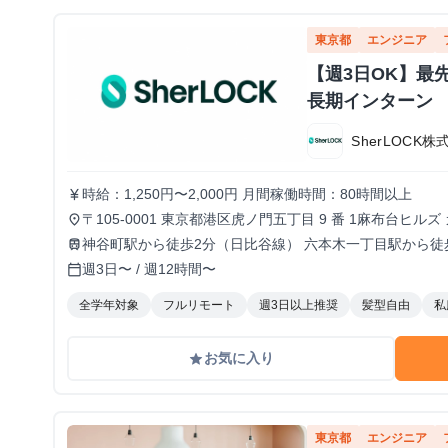
東京都
エンジニア
【週3日OK】最
長期インターン
SherLOCK株
時給：1,250円〜2,000円 月間稼働時間：80時間以上
currency_yen
〒105-0001 東京都港区虎ノ門五丁目 9 番 1麻布台ヒルズ 
place
CAPlTAL HUB内（フルリモートも可）
神谷町駅から徒歩2分（日比谷線） 六本木一丁目駅から徒
train
週3日〜 / 週12時間〜
calendar_today
全学年対象
フルリモート
週3日以上推奨
髪型自由
私
お気に入り
grade
東京都
エンジニア