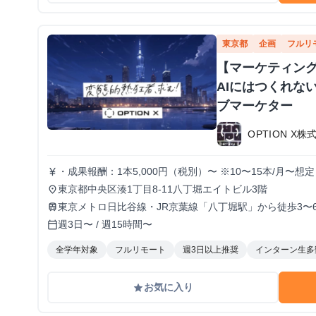
東京都
企画
フルリ
【マーケティン
AIにはつくれな
ブマーケター
OPTION X株
・成果報酬：1本5,000円（税別）〜 ※10〜15本/月〜
currency_yen
イアル期間の場合変動あり
東京都中央区湊1丁目8-11八丁堀エイトビル3階
place
東京メトロ日比谷線・JR京葉線「八丁堀駅」から徒歩3〜
train
週3日〜 / 週15時間〜
calendar_today
全学年対象
フルリモート
週3日以上推奨
インターン生多
お気に入り
grade