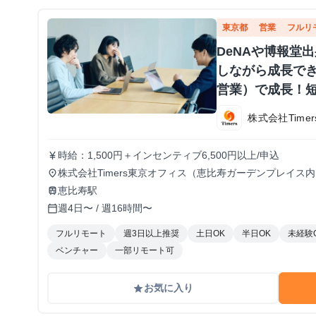
東京都
営業
フルリ
DeNAや博報堂
しながら成長で
営業）で成長！短
株式会社Timer
時給：1,500円＋インセンティブ6,500円以上/申込
currency_yen
株式会社Timers東京オフィス（恵比寿ガーデンプレイス
place
ル使用のため、自宅の場合は快適なPCとネット環境が必
恵比寿駅
train
加は不可
週4日〜 / 週16時間〜
calendar_today
フルリモート
週3日以上推奨
土日OK
半日OK
未経験
ベンチャー
一部リモート可
お気に入り
grade