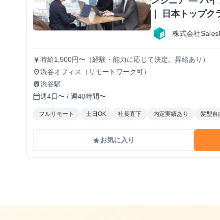
ンジニア — バ
｜ 日本トップク
株式会社Sales
時給1,500円〜（経験・能力に応じて決定。昇給あり）
currency_yen
渋谷オフィス（リモートワーク可）
place
渋谷駅
train
週4日〜 / 週40時間〜
calendar_today
フルリモート
土日OK
社長直下
内定実績あり
髪型自
お気に入り
grade