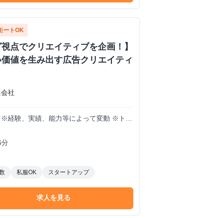
モートOK
グ視点でクリエイティブを企画！】
い価値を生み出す広告クリエイティ
式会社
想定 ※経験、実績、能力等によって変動 ※トラ
6分
数
私服OK
スタートアップ
求人を見る