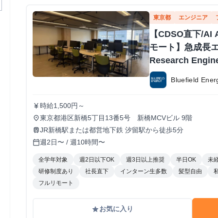
東京都
エンジニア
【CDSO直下/AI 
モート】急成長
Research Eng
Bluefield E
時給1,500円～
currency_yen
東京都港区新橋5丁目13番5号 新橋MCVビル 9階
place
JR新橋駅または都営地下鉄 汐留駅から徒歩5分
train
週2日〜 / 週10時間〜
calendar_today
全学年対象
週2日以下OK
週3日以上推奨
半日OK
未
研修制度あり
社長直下
インターン生多数
髪型自由
フルリモート
お気に入り
grade