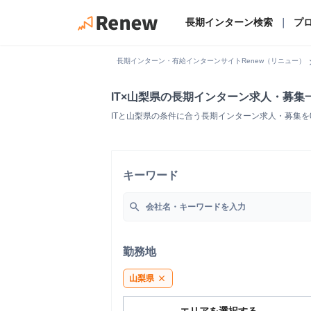
長期インターン検索
｜
プ
chevro
長期インターン・有給インターンサイトRenew（リニュー）
IT×山梨県の長期インターン求人・募集
ITと山梨県の条件に合う長期インターン求人・募集
キーワード
search
勤務地
山梨県
close