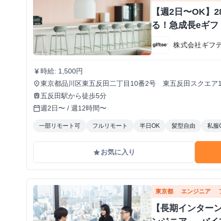
【週2日〜OK】
る！急成長eギ
株式会社ギフ
時給: 1,500円
currency_yen
東京都品川区東五反田二丁目10番2号 東五反田スクエア1
place
五反田駅から徒歩5分
train
週2日〜 / 週12時間〜
calendar_today
一部リモート可
フルリモート
半日OK
髪型自由
私服
お気に入り
grade
東京都
エンジニア
【長期インターン