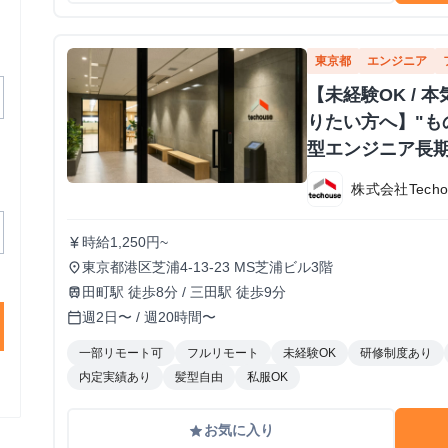
東京都
エンジニア
【未経験OK /
りたい方へ】"も
型エンジニア長
株式会社Techo
時給1,250円~
currency_yen
東京都港区芝浦4-13-23 MS芝浦ビル3階
place
田町駅 徒歩8分 / 三田駅 徒歩9分
train
週2日〜 / 週20時間〜
calendar_today
一部リモート可
フルリモート
未経験OK
研修制度あり
内定実績あり
髪型自由
私服OK
お気に入り
grade