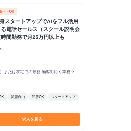
モートOK
出身スタートアップでAIをフル活用
きる電話セールス（スクール説明会
時間勤務で月25万円以上も
s
内）または在宅での勤務 顧客対応や業務ツー
須※海外在住・留学しながらのインターン参
OK
髪型自由
私服OK
スタートアップ
求人を見る