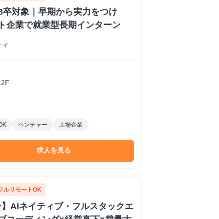
28卒対象｜早期から実力をつけ
フト企業で就業型長期インターン
ティ
2F
OK
ベンチャー
上場企業
求人を見る
フルリモートOK
】AIネイティブ・フルスタックエ