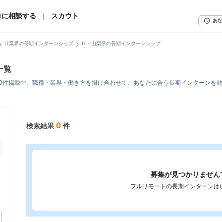
ロに相談する
｜
スカウト
history
あ
n_right
chevron_right
IT業界の長期インターンシップ
IT・山梨県の長期インターンシップ
一覧
を0件掲載中。職種・業界・働き方を掛け合わせて、あなたに合う長期インターンを
0
検索結果
件
募集が見つかりません
フルリモートの長期インターンは