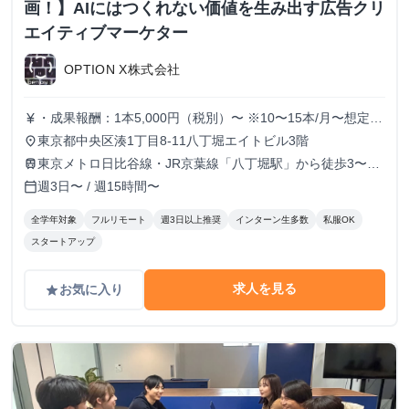
画！】AIにはつくれない価値を生み出す広告クリ
エイティブマーケター
OPTION X株式会社
・成果報酬：1本5,000円（税別）〜 ※10〜15本/月〜想定
currency_yen
※経験、実績、能力等によって変動 ※トライアル期間の場
東京都中央区湊1丁目8-11八丁堀エイトビル3階
place
合変動あり
東京メトロ日比谷線・JR京葉線「八丁堀駅」から徒歩3〜6
train
分
週3日〜 / 週15時間〜
calendar_today
全学年対象
フルリモート
週3日以上推奨
インターン生多数
私服OK
スタートアップ
求人を見る
お気に入り
grade