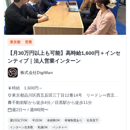
東京都
営業
【月30万円以上も可能】高時給1,600円＋インセ
ンティブ｜法人営業インターン
株式会社DigiMan
時給 1,600円～
currency_yen
東京都品川区西五反田三丁目12番14号 リードシー西五反
place
田ビル7-8階（受付8階）
不動前駅から徒歩4分／目黒駅から徒歩11分
train
週2日〜 / 週8時間〜
calendar_today
週2日以下OK
半日OK
未経験OK
研修制度あり
社長直下
インターン生多数
私服OK
ベンチャー