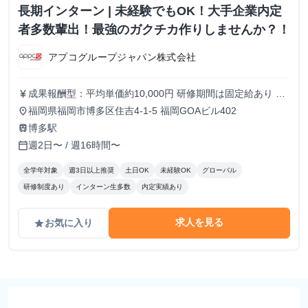
長期インターン | 未経験でもOK！大手企業内定
者多数輩出！最強のガクチカ作りしませんか？！
アプコグループジャパン株式会社
成果報酬型：平均単価約10,000円 研修期間は固定給あり な
currency_yen
かには初日で契約獲得をする人もいます。また、入社2ヵ月
福岡県福岡市博多区住吉4-1-5 福岡GOAビル402
place
目には、ほとんどの方が1日1件は契約獲得ができるようにな
博多駅
train
ります。
週2日〜 / 週16時間〜
calendar_today
全学年対象
週3日以上推奨
土日OK
未経験OK
グローバル
研修制度あり
インターン生多数
内定実績あり
求人を見る
お気に入り
grade