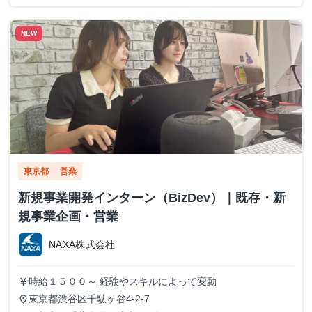
NEW
東京都
営業
新規事業開発インターン（BizDev）｜既存・新
規事業企画・営業
NAXA株式会社
時給１５００～ 経験やスキルによって変動
currency_yen
東京都渋谷区千駄ヶ谷4-2-7
place