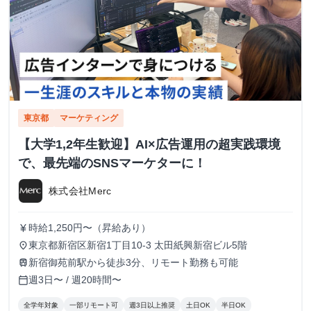
東京都
マーケティング
【大学1,2年生歓迎】AI×広告運用の超実践環境
で、最先端のSNSマーケターに！
株式会社Merc
時給1,250円〜（昇給あり）
currency_yen
東京都新宿区新宿1丁目10-3 太田紙興新宿ビル5階
place
新宿御苑前駅から徒歩3分、リモート勤務も可能
train
週3日〜 / 週20時間〜
calendar_today
全学年対象
一部リモート可
週3日以上推奨
土日OK
半日OK