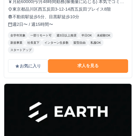
月給60000円/月48時間勤務(稼働量に応じる) 本気でコミッ
currency_yen
トすれば、学生でも圧倒的な実績と報酬を得られる環境で
東京都品川区西五反田3-12-14西五反田プレイス8階
place
す！
不動前駅徒歩5分、目黒駅徒歩10分
train
週2日〜 / 週15時間〜
calendar_today
全学年対象
一部リモート可
週3日以上推奨
半日OK
未経験OK
新規事業
社長直下
インターン生多数
髪型自由
私服OK
スタートアップ
求人を見る
お気に入り
grade