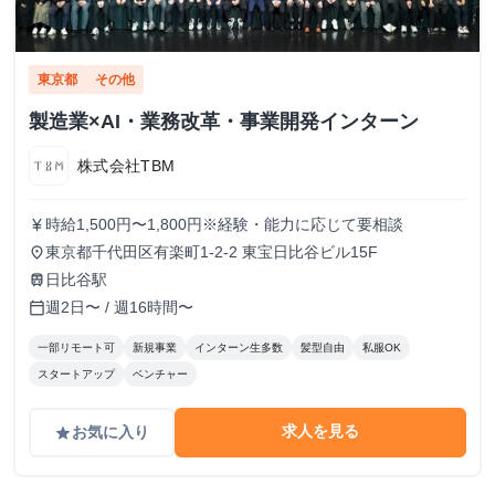
東京都
その他
製造業×AI・業務改革・事業開発インターン
株式会社TBM
時給1,500円〜1,800円※経験・能力に応じて要相談
currency_yen
東京都千代田区有楽町1-2-2 東宝日比谷ビル15F
place
日比谷駅
train
週2日〜 / 週16時間〜
calendar_today
一部リモート可
新規事業
インターン生多数
髪型自由
私服OK
スタートアップ
ベンチャー
求人を見る
お気に入り
grade