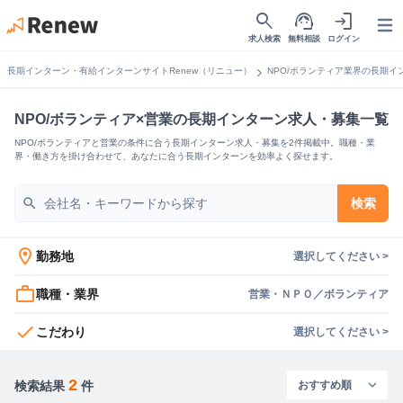
search
support_agent
login
Open
求人検索
無料相談
ログイン
chevron_right
長期インターン・有給インターンサイトRenew（リニュー）
NPO/ボランティア業界の長期イ
NPO/ボランティア×営業の長期インターン求人・募集一覧
NPO/ボランティアと営業の条件に合う長期インターン求人・募集を2件掲載中。職種・業
界・働き方を掛け合わせて、あなたに合う長期インターンを効率よく探せます。
search
検索
location_on
勤務地
選択してください >
work_outline
職種・業界
営業・ＮＰＯ／ボランティア
check
こだわり
選択してください >
2
検索結果
件