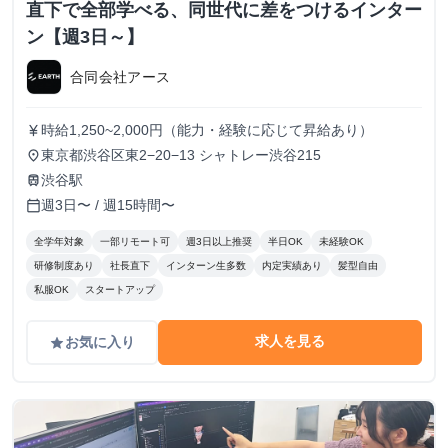
直下で全部学べる、同世代に差をつけるインター
ン【週3日～】
合同会社アース
時給1,250~2,000円（能力・経験に応じて昇給あり）
currency_yen
東京都渋谷区東2−20−13 シャトレー渋谷215
place
渋谷駅
train
週3日〜 / 週15時間〜
calendar_today
全学年対象
一部リモート可
週3日以上推奨
半日OK
未経験OK
研修制度あり
社長直下
インターン生多数
内定実績あり
髪型自由
私服OK
スタートアップ
求人を見る
お気に入り
grade