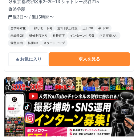
東京都渋谷区東2−20−13 シャトレー渋谷215
place
渋谷駅
train
週3日〜 / 週15時間〜
calendar_today
全学年対象
一部リモート可
週3日以上推奨
土日OK
半日OK
未経験OK
研修制度あり
社長直下
インターン生多数
内定実績あり
髪型自由
私服OK
スタートアップ
求人を見る
お気に入り
grade