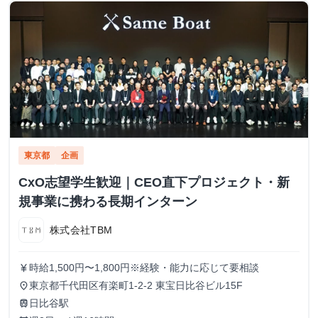
東京都
企画
CxO志望学生歓迎｜CEO直下プロジェクト・新
規事業に携わる長期インターン
株式会社TBM
時給1,500円〜1,800円※経験・能力に応じて要相談
currency_yen
東京都千代田区有楽町1-2-2 東宝日比谷ビル15F
place
日比谷駅
train