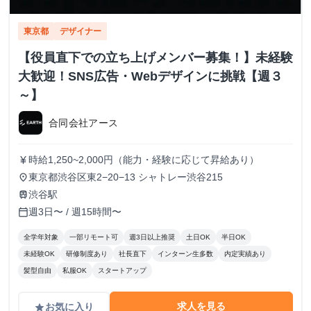
東京都
デザイナー
【役員直下での立ち上げメンバー募集！】未経験
大歓迎！SNS広告・Webデザインに挑戦【週３
～】
合同会社アース
時給1,250~2,000円（能力・経験に応じて昇給あり）
currency_yen
東京都渋谷区東2−20−13 シャトレー渋谷215
place
渋谷駅
train
週3日〜 / 週15時間〜
calendar_today
全学年対象
一部リモート可
週3日以上推奨
土日OK
半日OK
未経験OK
研修制度あり
社長直下
インターン生多数
内定実績あり
髪型自由
私服OK
スタートアップ
求人を見る
お気に入り
grade