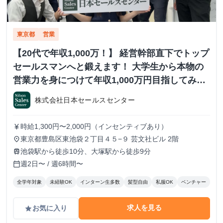
東京都
営業
【20代で年収1,000万！】 経営幹部直下でトップ
セールスマンへと鍛えます！ 大学生から本物の
営業力を身につけて年収1,000万円目指してみま
せんか？ ※当社直結内定あり #学歴不問 #未経験
株式会社日本セールスセンター
可 #1.2年生可 - 株式会社日本セールスセンター
の長期・有給インターンシップ
時給1,300円〜2,000円（インセンティブあり）
currency_yen
東京都豊島区東池袋２丁目４５−９ 芸文社ビル 2階
place
池袋駅から徒歩10分、大塚駅から徒歩9分
train
週2日〜 / 週6時間〜
calendar_today
全学年対象
未経験OK
インターン生多数
髪型自由
私服OK
ベンチャー
求人を見る
お気に入り
grade