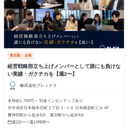
東京都
企画
経営戦略部立ち上げメンバーとして誰にも負けな
い実績・ガクチカを【週2〜】
株式会社プレックス
時給1,700円～ 別途インセンティブあり
currency_yen
中央区日本橋本石町３丁目３−１６ 日本橋室町ビル 4F
place
神田駅から徒歩6分、東京駅から徒歩9分
train
週2日〜 / 週10時間〜
calendar_today