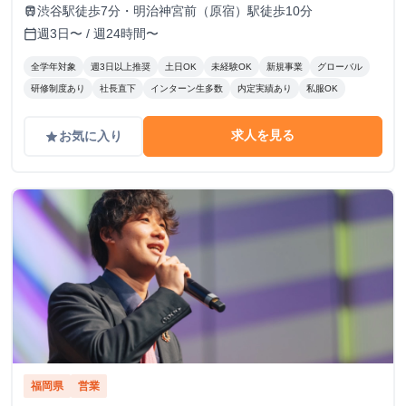
入社2ヵ月目には、ほとんどの方が1日1件は契約獲得ができ
渋谷駅徒歩7分・明治神宮前（原宿）駅徒歩10分
train
るようになります。成果報酬額は目安として契約1件につ
週3日〜 / 週24時間〜
calendar_today
き、12,000~40,000円です。
全学年対象
週3日以上推奨
土日OK
未経験OK
新規事業
グローバル
研修制度あり
社長直下
インターン生多数
内定実績あり
私服OK
求人を見る
お気に入り
grade
福岡県
営業