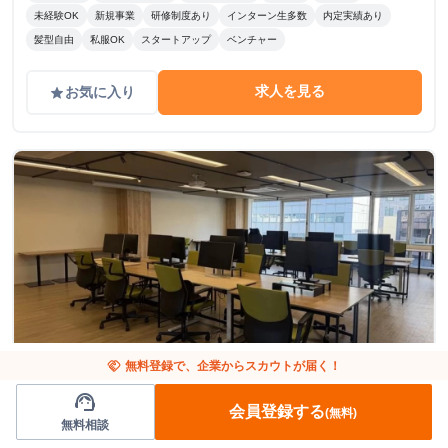
未経験OK
新規事業
研修制度あり
インターン生多数
内定実績あり
髪型自由
私服OK
スタートアップ
ベンチャー
求人を見る
お気に入り
grade
handshake
無料登録で、企業からスカウトが届く！
東京都
コンサルタント
support_agent
【経営層直下/大手企業DX変革/時給1,500円～】
会員登録する
(無料)
無料相談
次世代・急成長スタートアップでIT・DXコンサ