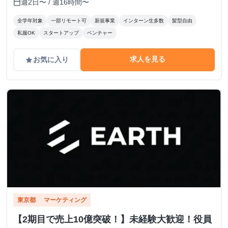
週2日〜 / 週16時間〜
calendar_today
全学年対象
一部リモート可
新規事業
インターン生多数
髪型自由
私服OK
スタートアップ
ベンチャー
求人を見る
お気に入り
grade
東京都
マーケティング
【2期目で売上10億突破！】未経験大歓迎！役員