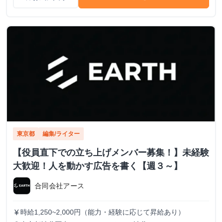
東京都
編集/ライター
【役員直下での立ち上げメンバー募集！】未経験
大歓迎！人を動かす広告を書く【週３～】
合同会社アース
時給1,250~2,000円（能力・経験に応じて昇給あり）
currency_yen