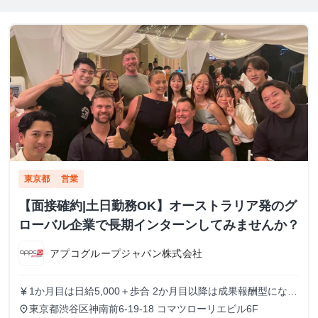
東京都
営業
【面接確約|土日勤務OK】オーストラリア発のグ
ローバル企業で長期インターンしてみませんか？
アプコグループジャパン株式会社
1か月目は日給5,000＋歩合 2か月目以降は成果報酬型になり
currency_yen
ます。 なかには初日で契約獲得をする人もいます。また、
東京都渋谷区神南前6-19-18 コマツローリエビル6F
place