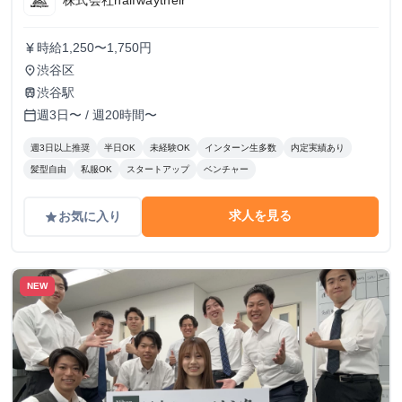
時給1,250〜1,750円
currency_yen
渋谷区
place
渋谷駅
train
週3日〜 / 週20時間〜
calendar_today
週3日以上推奨
半日OK
未経験OK
インターン生多数
内定実績あり
髪型自由
私服OK
スタートアップ
ベンチャー
求人を見る
お気に入り
grade
NEW