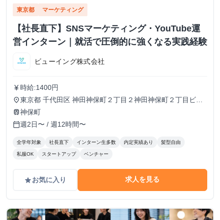
東京都
マーケティング
【社長直下】SNSマーケティング・YouTube運
営インターン｜就活で圧倒的に強くなる実践経験
ビューイング株式会社
時給:1400円
currency_yen
東京都 千代田区 神田神保町２丁目２神田神保町２丁目ビル
place
５０２号室
神保町
train
週2日〜 / 週12時間〜
calendar_today
全学年対象
社長直下
インターン生多数
内定実績あり
髪型自由
私服OK
スタートアップ
ベンチャー
求人を見る
お気に入り
grade