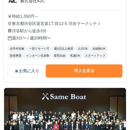
株式会社A2C
時給1,350円～
currency_yen
東京都渋谷区道玄坂1丁目12-5 渋谷マークシティ
place
渋谷駅から徒歩3分
train
週3日〜 / 週20時間〜
calendar_today
全学年対象
一部リモート可
週3日以上推奨
土日OK
未経験OK
新規事業
インターン生多数
髪型自由
私服OK
スタートアップ
求人を見る
お気に入り
grade