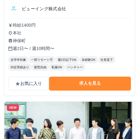
ビューイング株式会社
時給1400円
currency_yen
本社
place
神保町
train
週2日〜 / 週10時間〜
calendar_today
全学年対象
一部リモート可
週2日以下OK
未経験OK
社長直下
内定実績あり
髪型自由
私服OK
ベンチャー
求人を見る
お気に入り
grade
NEW