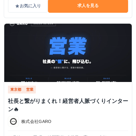
求人を見る
お気に入り
grade
東京都
営業
社長と繋がりまくれ！経営者人脈づくりインター
ン🔥
株式会社GARO