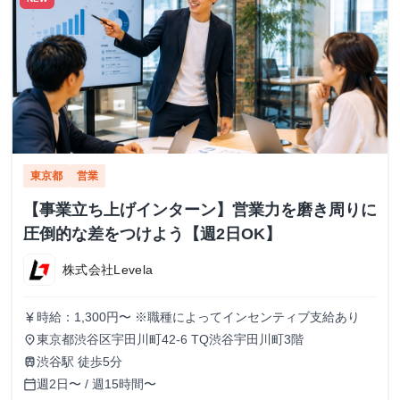
東京都
営業
【事業立ち上げインターン】営業力を磨き周りに
圧倒的な差をつけよう【週2日OK】
株式会社Levela
時給：1,300円〜 ※職種によってインセンティブ支給あり
currency_yen
東京都渋谷区宇田川町42-6 TQ渋谷宇田川町3階
place
渋谷駅 徒歩5分
train
週2日〜 / 週15時間〜
calendar_today