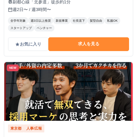
副都心線「北参道」徒歩約1分
train
週2日〜 / 週3時間〜
calendar_today
全学年対象
週3日以上推奨
新規事業
社長直下
髪型自由
私服OK
スタートアップ
ベンチャー
求人を見る
お気に入り
grade
NEW
東京都
人事/広報