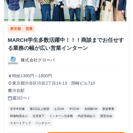
東京都
営業
MARCH学生多数活躍中！！！商談までお任せす
る業務の幅が広い営業インターン
株式会社グローバ
時給1300円～1800円
currency_yen
東京都渋谷区渋谷2丁目14-13 岡崎ビル710
place
渋谷駅
train
週3日〜 /
calendar_today
全学年対象
週3日以上推奨
土日OK
半日OK
未経験OK
新規事業
研修制度あり
社長直下
インターン生多数
内定実績あり
髪型自由
スタートアップ
ベンチャー