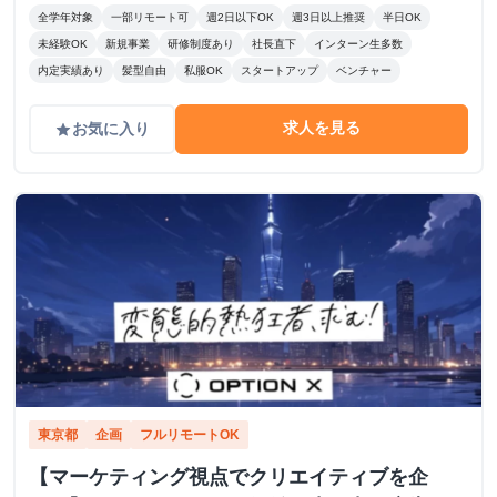
全学年対象
一部リモート可
週2日以下OK
週3日以上推奨
半日OK
未経験OK
新規事業
研修制度あり
社長直下
インターン生多数
内定実績あり
髪型自由
私服OK
スタートアップ
ベンチャー
求人を見る
お気に入り
grade
東京都
企画
フルリモートOK
【マーケティング視点でクリエイティブを企