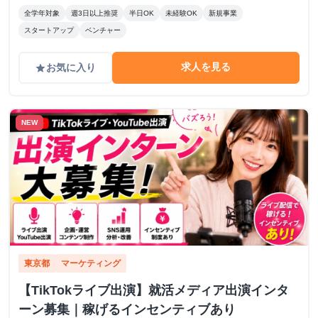
全学年対象
週3日以上推奨
半日OK
未経験OK
新規事業
スタートアップ
ベンチャー
求人を見る
お気に入り
grade
NEW
東京都
マーケティング
【TikTokライブ出演】就活メディア出演インタ
ーン募集｜稼げるインセンティブあり