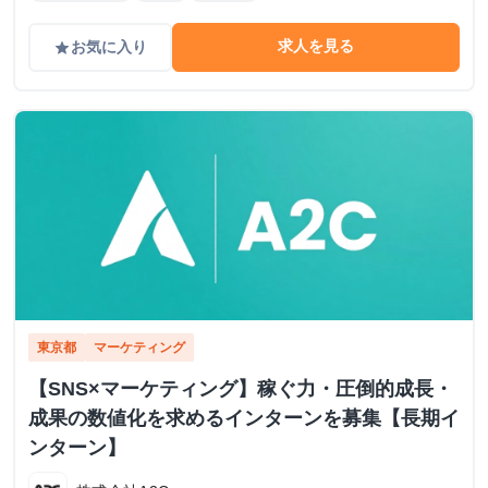
求人を見る
お気に入り
grade
東京都
マーケティング
【SNS×マーケティング】稼ぐ力・圧倒的成長・
成果の数値化を求めるインターンを募集【長期イ
ンターン】