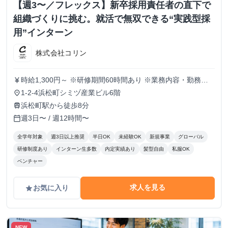
【週3〜／フレックス】新卒採用責任者の直下で
組織づくりに挑む。就活で無双できる“実践型採
用”インターン
株式会社コリン
時給1,300円～ ※研修期間60時間あり ※業務内容・勤務状
currency_yen
況により決定
1-2-4浜松町シミヅ産業ビル6階
place
浜松町駅から徒歩8分
train
週3日〜 / 週12時間〜
calendar_today
全学年対象
週3日以上推奨
半日OK
未経験OK
新規事業
グローバル
研修制度あり
インターン生多数
内定実績あり
髪型自由
私服OK
ベンチャー
求人を見る
お気に入り
grade
NEW