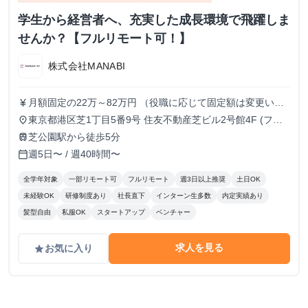
学生から経営者へ、充実した成長環境で飛躍しま
せんか？【フルリモート可！】
株式会社MANABI
月額固定の22万～82万円 （役職に応じて固定額は変更いた
currency_yen
します）
東京都港区芝1丁目5番9号 住友不動産芝ビル2号館4F (フル
place
リモート/出勤は自由です)
芝公園駅から徒歩5分
train
週5日〜 / 週40時間〜
calendar_today
全学年対象
一部リモート可
フルリモート
週3日以上推奨
土日OK
未経験OK
研修制度あり
社長直下
インターン生多数
内定実績あり
髪型自由
私服OK
スタートアップ
ベンチャー
求人を見る
お気に入り
grade