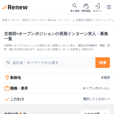
search
support_agent
login
Open
求人検索
無料相談
ログイン
chevron_right
chevron_
長期インターン・有給インターンサイトRenew（リニュー）
京都府の長期インターンシップ
京都府×オープンポジションの長期インターン求人・募集
一覧
京都府とオープンポジションの条件に合う長期インターン求人・募集を0件掲載中。職種・業
界・働き方を掛け合わせて、あなたに合う長期インターンを効率よく探せます。
search
検索
location_on
勤務地
京都府
work_outline
職種・業界
オープンポジション
check
こだわり
選択してください >
0