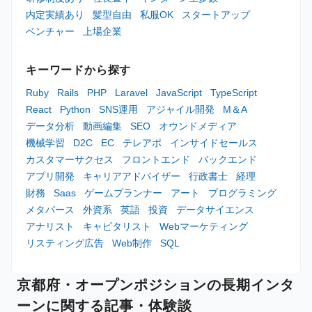
内定実績あり
髪型自由
私服OK
スタートアップ
ベンチャー
上場企業
キーワードから探す
Ruby
Rails
PHP
Laravel
JavaScript
TypeScript
React
Python
SNS運用
アジャイル開発
M＆A
データ分析
動画編集
SEO
オウンドメディア
機械学習
D2C
EC
テレアポ
インサイドセールス
カスタマーサクセス
フロントエンド
バックエンド
アプリ開発
キャリアアドバイザー
行政書士
経理
財務
Saas
ゲームプランナー
アート
プログラミング
メタバース
外資系
英語
投資
データサイエンス
アナリスト
キャピタリスト
Webマーケティング
リスティング広告
Web制作
SQL
京都府・オープンポジションの長期インタ
ーンに関する記事・体験談