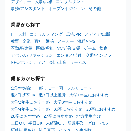
デザイナー
人事/広報
コンサルタント
事務/アシスタント
オープンポジション
その他
業界から探す
IT
人材
コンサルティング
広告/PR
メディア/出版
教育
金融
商社
通信
メーカー
流通/小売
不動産/建築
医療/福祉
VC/起業支援
ゲーム
飲食
アパレル/ファッション
エンタメ/芸能
交通/インフラ
NPO/ボランティア
会計/士業
サービス
働き方から探す
全学年対象
一部リモート可
フルリモート
週2日以下OK
週3日以上推奨
大学1年生におすすめ
大学2年生におすすめ
大学3年生におすすめ
大学4年生におすすめ
30卒におすすめ
29卒におすすめ
28卒におすすめ
27卒におすすめ
地方学生向け
土日OK
半日OK
未経験OK
新規事業
グローバル
研修制度あり
社長直下
インターン生多数