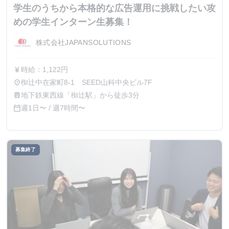
学生のうちから本格的な広告運用に挑戦したい攻
めの学生インターン生募集！
株式会社JAPANSOLUTIONS
時給：1,122円
currency_yen
椥辻中在家町8-1 SEED山科中央ビル7F
place
地下鉄東西線「椥辻駅」から徒歩3分
train
週1日〜 / 週7時間〜
calendar_today
募集終了