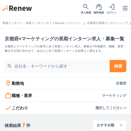
search
support_agent
login
Open
求人検索
無料相談
ログイン
chevron_right
chevron_
長期インターン・有給インターンサイトRenew（リニュー）
京都府の長期インターンシップ
京都府×マーケティングの長期インターン求人・募集一覧
京都府とマーケティングの条件に合う長期インターン求人・募集を7件掲載中。職種・業界・
働き方を掛け合わせて、あなたに合う長期インターンを効率よく探せます。
search
検索
location_on
勤務地
京都府
work_outline
職種・業界
マーケティング
check
こだわり
選択してください >
7
検索結果
件