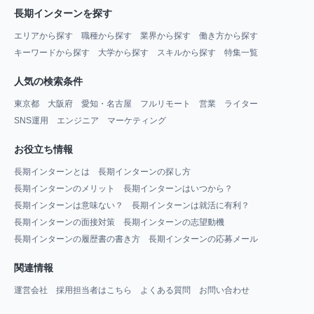
長期インターンを探す
エリアから探す
職種から探す
業界から探す
働き方から探す
キーワードから探す
大学から探す
スキルから探す
特集一覧
人気の検索条件
東京都
大阪府
愛知・名古屋
フルリモート
営業
ライター
SNS運用
エンジニア
マーケティング
お役立ち情報
長期インターンとは
長期インターンの探し方
長期インターンのメリット
長期インターンはいつから？
長期インターンは意味ない？
長期インターンは就活に有利？
長期インターンの面接対策
長期インターンの志望動機
長期インターンの履歴書の書き方
長期インターンの応募メール
関連情報
運営会社
採用担当者はこちら
よくある質問
お問い合わせ