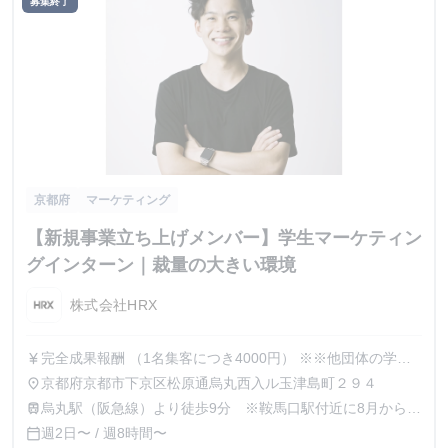
募集終了
京都府
マーケティング
【新規事業立ち上げメンバー】学生マーケティン
グインターン｜裁量の大きい環境
株式会社HRX
完全成果報酬 （1名集客につき4000円） ※※他団体の学生
currency_yen
集客メンバーは無給であることが多いですが、当社は成果に
京都府京都市下京区松原通烏丸西入ル玉津島町２９４
place
応じて報酬をお支払いする社風なので、ご安心いただけます
烏丸駅（阪急線）より徒歩9分 ※鞍馬口駅付近に8月から移
train
と幸いです！ ※成果に応じて、チームリーダーへの昇進も
転予定です
週2日〜 / 週8時間〜
calendar_today
十二分に可能です！ リーダーになったら時給＋インセンテ