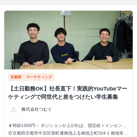
京都府
マーケティング
【土日勤務OK】社長直下！実践的YouTubeマー
ケティングで同世代と差をつけたい学生募集
株式会社つむぐ
時給1300円～ ポジションが上がれば、固定給＋インセンテ
currency_yen
ィブも可能。
京都府京都市中京区室町通御池上る御池之町324-1 御池幸登
place