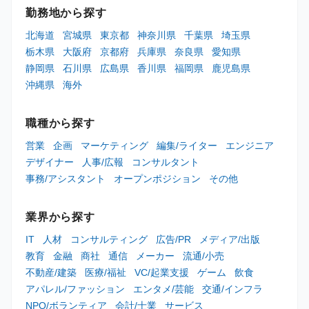
勤務地から探す
北海道
宮城県
東京都
神奈川県
千葉県
埼玉県
栃木県
大阪府
京都府
兵庫県
奈良県
愛知県
静岡県
石川県
広島県
香川県
福岡県
鹿児島県
沖縄県
海外
職種から探す
営業
企画
マーケティング
編集/ライター
エンジニア
デザイナー
人事/広報
コンサルタント
事務/アシスタント
オープンポジション
その他
業界から探す
IT
人材
コンサルティング
広告/PR
メディア/出版
教育
金融
商社
通信
メーカー
流通/小売
不動産/建築
医療/福祉
VC/起業支援
ゲーム
飲食
アパレル/ファッション
エンタメ/芸能
交通/インフラ
NPO/ボランティア
会計/士業
サービス