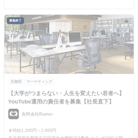
ィブという形式になります！
募集終了
京都府
マーケティング
【大学がつまらない・人生を変えたい若者へ】
YouTube運用の責任者を募集【社長直下】
合同会社Rumor
時給1,200円～2,000円
currency_yen