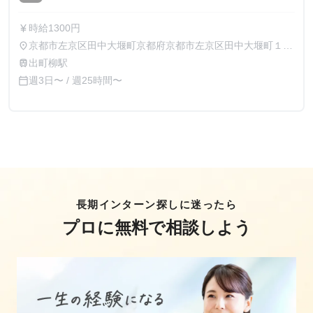
時給1300円
currency_yen
京都市左京区田中大堰町京都府京都市左京区田中大堰町１５
place
２ メゾンKOYO1F
出町柳駅
train
週3日〜 / 週25時間〜
calendar_today
長期インターン探しに迷ったら
プロに無料で相談しよう