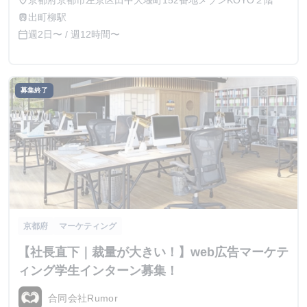
京都府京都市左京区田中大堰町152番地メゾンKOYO２階
place
出町柳駅
train
週2日〜 / 週12時間〜
calendar_today
募集終了
京都府
マーケティング
【社長直下｜裁量が大きい！】web広告マーケテ
ィング学生インターン募集！
合同会社Rumor