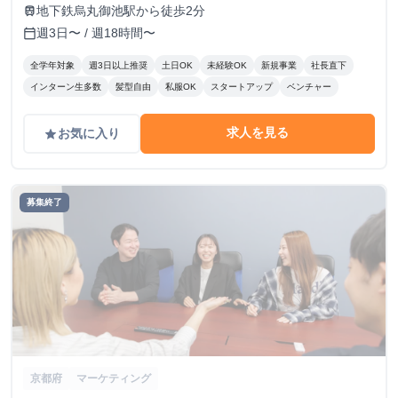
ビル7階
地下鉄烏丸御池駅から徒歩2分
train
週3日〜 / 週18時間〜
calendar_today
全学年対象
週3日以上推奨
土日OK
未経験OK
新規事業
社長直下
インターン生多数
髪型自由
私服OK
スタートアップ
ベンチャー
求人を見る
お気に入り
grade
募集終了
京都府
マーケティング