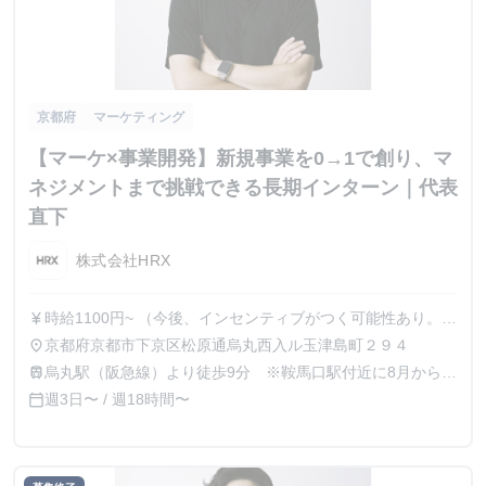
京都府
マーケティング
【マーケ×事業開発】新規事業を0→1で創り、マ
ネジメントまで挑戦できる長期インターン｜代表
直下
株式会社HRX
時給1100円~ （今後、インセンティブがつく可能性あり。1
currency_yen
名集客につき○○円という形式）
京都府京都市下京区松原通烏丸西入ル玉津島町２９４
place
烏丸駅（阪急線）より徒歩9分 ※鞍馬口駅付近に8月から移
train
転予定です
週3日〜 / 週18時間〜
calendar_today