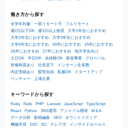
働き方から探す
全学年対象
一部リモート可
フルリモート
週2日以下OK
週3日以上推奨
大学1年生におすすめ
大学2年生におすすめ
大学3年生におすすめ
大学4年生におすすめ
30卒におすすめ
29卒におすすめ
28卒におすすめ
27卒におすすめ
地方学生向け
土日OK
半日OK
未経験OK
新規事業
グローバル
研修制度あり
社長直下
インターン生多数
内定実績あり
髪型自由
私服OK
スタートアップ
ベンチャー
上場企業
キーワードから探す
Ruby
Rails
PHP
Laravel
JavaScript
TypeScript
React
Python
SNS運用
アジャイル開発
M＆A
データ分析
動画編集
SEO
オウンドメディア
機械学習
D2C
EC
テレアポ
インサイドセールス