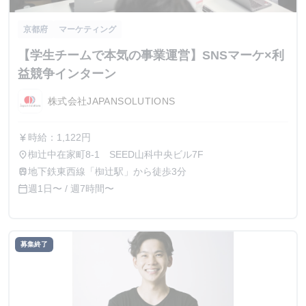
京都府
マーケティング
【学生チームで本気の事業運営】SNSマーケ×利
益競争インターン
株式会社JAPANSOLUTIONS
時給：1,122円
currency_yen
椥辻中在家町8-1 SEED山科中央ビル7F
place
地下鉄東西線「椥辻駅」から徒歩3分
train
週1日〜 / 週7時間〜
calendar_today
募集終了