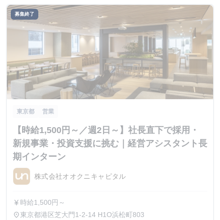
募集終了
東京都
営業
【時給1,500円～／週2日～】社長直下で採用・
新規事業・投資支援に挑む｜経営アシスタント長
期インターン
株式会社オオクニキャピタル
時給1,500円～
currency_yen
東京都港区芝大門1-2-14 H1O浜松町803
place