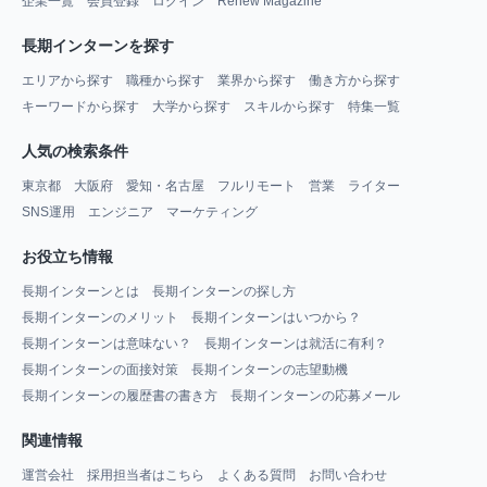
企業一覧
会員登録
ログイン
Renew Magazine
長期インターンを探す
エリアから探す
職種から探す
業界から探す
働き方から探す
キーワードから探す
大学から探す
スキルから探す
特集一覧
人気の検索条件
東京都
大阪府
愛知・名古屋
フルリモート
営業
ライター
SNS運用
エンジニア
マーケティング
お役立ち情報
長期インターンとは
長期インターンの探し方
長期インターンのメリット
長期インターンはいつから？
長期インターンは意味ない？
長期インターンは就活に有利？
長期インターンの面接対策
長期インターンの志望動機
長期インターンの履歴書の書き方
長期インターンの応募メール
関連情報
運営会社
採用担当者はこちら
よくある質問
お問い合わせ