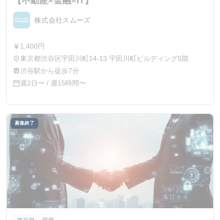
【不動産×金融×IT】
株式会社スムーズ
1,400円
currency_yen
東京都渋谷区宇田川町14-13 宇田川町ビルディング5階
place
渋谷駅から徒歩7分
train
週2日〜 / 週15時間〜
calendar_today
募集終了