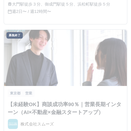
大門駅徒歩３分、御成門駅徒５分、浜松町駅徒歩５分
train
週2日〜 / 週12時間〜
calendar_today
募集終了
東京都
営業
【未経験OK】商談成功率90％｜営業長期インタ
ーン（AI×不動産×金融スタートアップ）
株式会社スムーズ