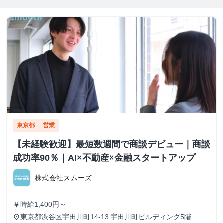
東京都
営業
【未経験歓迎】最短数週間で商談デビュー｜商談
成功率90％｜AI×不動産×金融スタートアップ
株式会社スムーズ
時給1,400円～
currency_yen
東京都渋谷区宇田川町14-13 宇田川町ビルディング5階
place