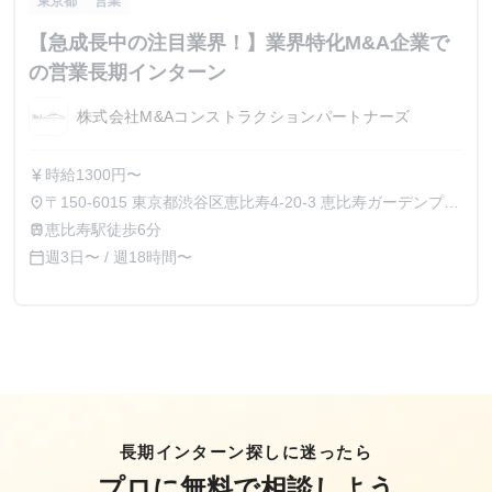
東京都
営業
【急成長中の注目業界！】業界特化M&A企業で
の営業長期インターン
株式会社M&Aコンストラクションパートナーズ
時給1300円〜
currency_yen
〒150-6015 東京都渋谷区恵比寿4-20-3 恵比寿ガーデンプレ
place
イスタワー15階
恵比寿駅徒歩6分
train
週3日〜 / 週18時間〜
calendar_today
長期インターン探しに迷ったら
プロに無料で相談しよう