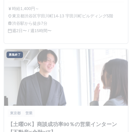
時給1,400円～
currency_yen
東京都渋谷区宇田川町14-13 宇田川町ビルディング5階
place
渋谷駅から徒歩7分
train
週2日〜 / 週15時間〜
calendar_today
募集終了
東京都
営業
【土曜OK】商談成功率90％の営業インターン