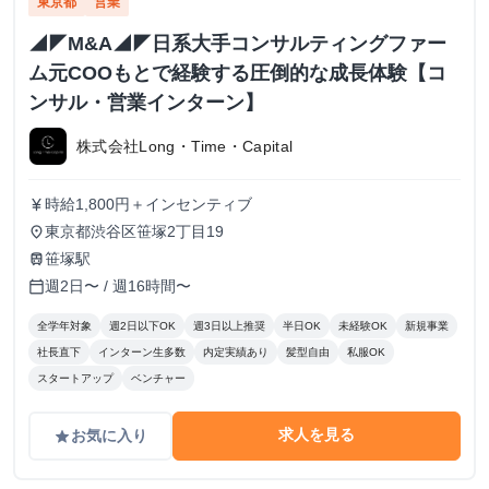
東京都
営業
◢◤M&A◢◤日系大手コンサルティングファー
ム元COOもとで経験する圧倒的な成長体験【コ
ンサル・営業インターン】
株式会社Long・Time・Capital
時給1,800円＋インセンティブ
currency_yen
東京都渋谷区笹塚2丁目19
place
笹塚駅
train
週2日〜 / 週16時間〜
calendar_today
全学年対象
週2日以下OK
週3日以上推奨
半日OK
未経験OK
新規事業
社長直下
インターン生多数
内定実績あり
髪型自由
私服OK
スタートアップ
ベンチャー
求人を見る
お気に入り
grade