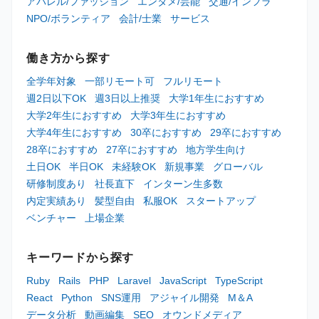
アパレル/ファッション
エンタメ/芸能
交通/インフラ
NPO/ボランティア
会計/士業
サービス
働き方から探す
全学年対象
一部リモート可
フルリモート
週2日以下OK
週3日以上推奨
大学1年生におすすめ
大学2年生におすすめ
大学3年生におすすめ
大学4年生におすすめ
30卒におすすめ
29卒におすすめ
28卒におすすめ
27卒におすすめ
地方学生向け
土日OK
半日OK
未経験OK
新規事業
グローバル
研修制度あり
社長直下
インターン生多数
内定実績あり
髪型自由
私服OK
スタートアップ
ベンチャー
上場企業
キーワードから探す
Ruby
Rails
PHP
Laravel
JavaScript
TypeScript
React
Python
SNS運用
アジャイル開発
M＆A
データ分析
動画編集
SEO
オウンドメディア