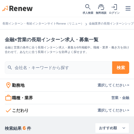
search
support_agent
login
Open
求人検索
無料相談
ログイン
chevron_right
長期インターン・有給インターンサイトRenew（リニュー）
金融業界の長期インターンシップ
金融×営業の長期インターン求人・募集一覧
金融と営業の条件に合う長期インターン求人・募集を6件掲載中。職種・業界・働き方を掛け
合わせて、あなたに合う長期インターンを効率よく探せます。
search
検索
location_on
勤務地
選択してください >
work_outline
職種・業界
営業・金融
check
こだわり
選択してください >
6
検索結果
件