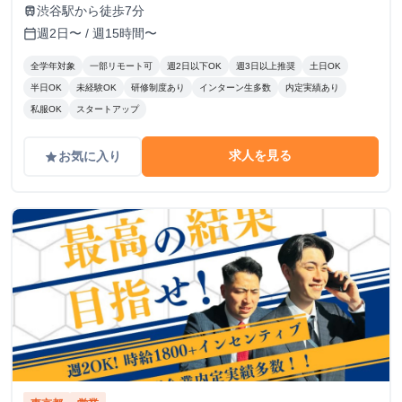
渋谷駅から徒歩7分
train
週2日〜 / 週15時間〜
calendar_today
全学年対象
一部リモート可
週2日以下OK
週3日以上推奨
土日OK
半日OK
未経験OK
研修制度あり
インターン生多数
内定実績あり
私服OK
スタートアップ
求人を見る
お気に入り
grade