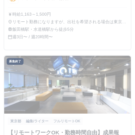
時給1,163～1,500円
currency_yen
リモート勤務になりますが、出社を希望される場合は東京オ
place
フィス（東京都文京区後楽1-4-14 後楽森ビル19F）
飯田橋駅・水道橋駅から徒歩5分
train
週3日〜 / 週20時間〜
calendar_today
募集終了
東京都
編集/ライター
フルリモートOK
【リモートワークOK・勤務時間自由】成果報