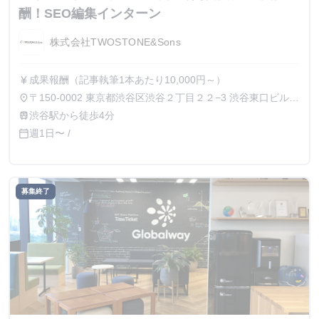
酬！SEO編集インターン
株式会社TWOSTONE&Sons
成果報酬（記事執筆1本あたり10,000円～）
currency_yen
〒150-0002 東京都渋谷区渋谷２丁目２２−3 渋谷東口ビル6
place
階 （リモートワーク可）
渋谷駅から徒歩4分
train
週1日〜 /
calendar_today
募集終了