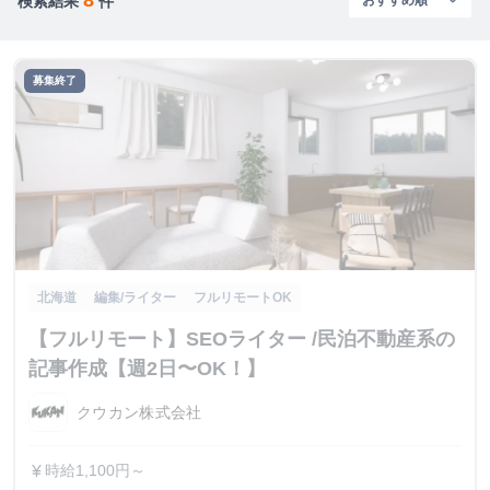
検索結果
件
募集終了
北海道
編集/ライター
フルリモートOK
【フルリモート】SEOライター /民泊不動産系の
記事作成【週2日〜OK！】
クウカン株式会社
時給1,100円～
currency_yen