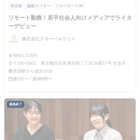
東京都
編集/ライター
フルリモートOK
リモート勤務！若手社会人向けメディアでライタ
ーデビュー
株式会社グローバルウェイ
時給1,115円
currency_yen
〒150‐0001 東京都渋谷区神宮前二丁目34番17号 住友不動
place
産原宿ビル 19階
原宿駅から徒歩10分
train
週2日〜 / 週8時間〜
calendar_today
募集終了