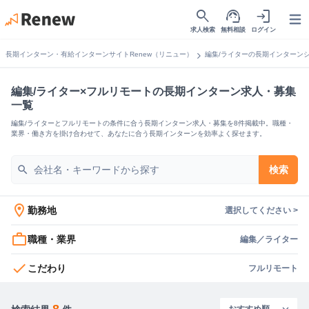
search
support_agent
login
Open
求人検索
無料相談
ログイン
chevron_right
長期インターン・有給インターンサイトRenew（リニュー）
編集/ライターの長期インターン
編集/ライター×フルリモートの長期インターン求人・募集
一覧
編集/ライターとフルリモートの条件に合う長期インターン求人・募集を8件掲載中。職種・
業界・働き方を掛け合わせて、あなたに合う長期インターンを効率よく探せます。
search
検索
location_on
勤務地
選択してください >
work_outline
職種・業界
編集／ライター
check
こだわり
フルリモート
8