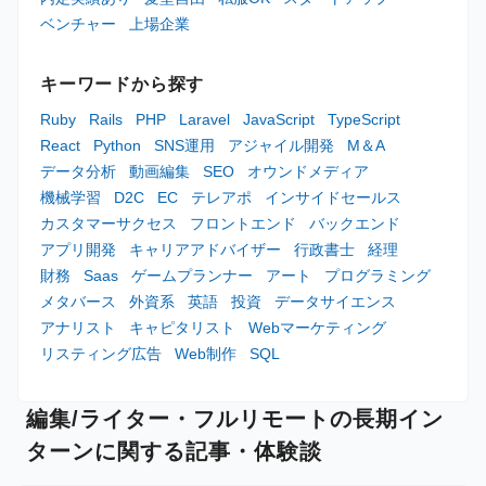
ベンチャー
上場企業
キーワードから探す
Ruby
Rails
PHP
Laravel
JavaScript
TypeScript
React
Python
SNS運用
アジャイル開発
M＆A
データ分析
動画編集
SEO
オウンドメディア
機械学習
D2C
EC
テレアポ
インサイドセールス
カスタマーサクセス
フロントエンド
バックエンド
アプリ開発
キャリアアドバイザー
行政書士
経理
財務
Saas
ゲームプランナー
アート
プログラミング
メタバース
外資系
英語
投資
データサイエンス
アナリスト
キャピタリスト
Webマーケティング
リスティング広告
Web制作
SQL
編集/ライター・フルリモートの長期イン
ターンに関する記事・体験談