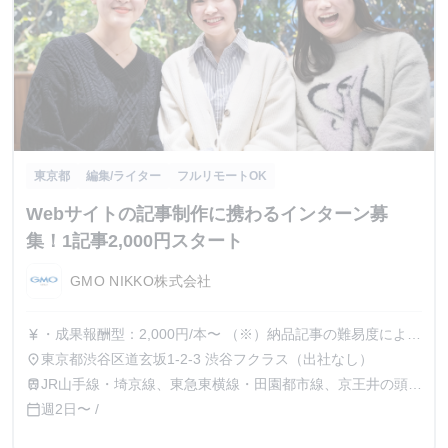
東京都
編集/ライター
フルリモートOK
Webサイトの記事制作に携わるインターン募
集！1記事2,000円スタート
GMO NIKKO株式会社
・成果報酬型：2,000円/本〜 （※）納品記事の難易度によっ
currency_yen
て単価が変動いたします （※）納品記事単位の
東京都渋谷区道玄坂1-2-3 渋谷フクラス（出社なし）
place
お支払いとなります。（平均5~10本/月）
JR山手線・埼京線、東急東横線・田園都市線、京王井の頭
train
線、地下鉄銀座線・半蔵門線の渋谷駅より徒歩1分
週2日〜 /
calendar_today