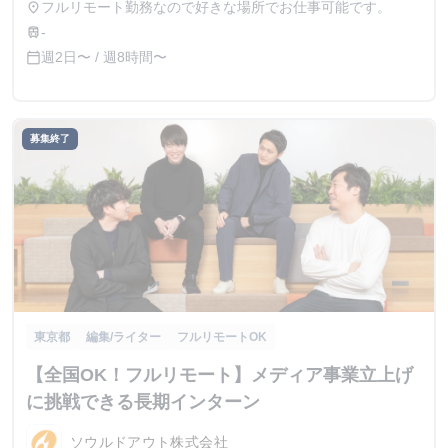
フルリモート勤務なので好きな場所でお仕事可能です。
place
-
train
週2日〜 / 週8時間〜
calendar_today
募集終了
東京都
編集/ライター
フルリモートOK
【全国OK！フルリモート】メディア事業立上げ
に挑戦できる長期インターン
ソウルドアウト株式会社