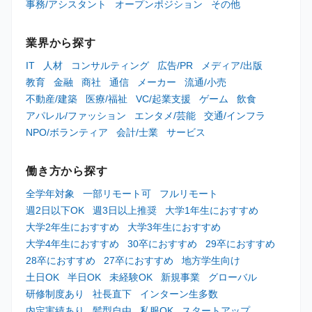
事務/アシスタント
オープンポジション
その他
業界から探す
IT
人材
コンサルティング
広告/PR
メディア/出版
教育
金融
商社
通信
メーカー
流通/小売
不動産/建築
医療/福祉
VC/起業支援
ゲーム
飲食
アパレル/ファッション
エンタメ/芸能
交通/インフラ
NPO/ボランティア
会計/士業
サービス
働き方から探す
全学年対象
一部リモート可
フルリモート
週2日以下OK
週3日以上推奨
大学1年生におすすめ
大学2年生におすすめ
大学3年生におすすめ
大学4年生におすすめ
30卒におすすめ
29卒におすすめ
28卒におすすめ
27卒におすすめ
地方学生向け
土日OK
半日OK
未経験OK
新規事業
グローバル
研修制度あり
社長直下
インターン生多数
内定実績あり
髪型自由
私服OK
スタートアップ