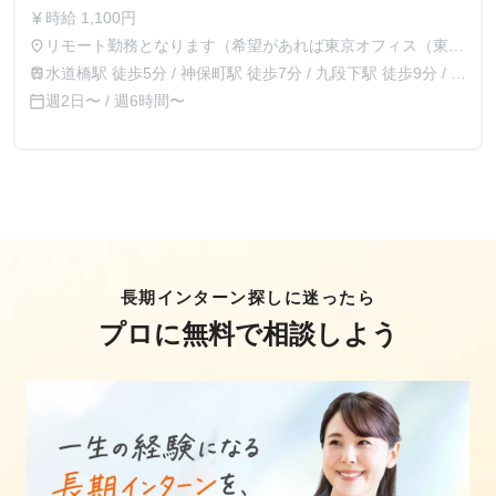
時給 1,100円
currency_yen
リモート勤務となります（希望があれば東京オフィス（東京
place
都千代田区西神田2-7-9 水道橋サウスビル4F）での勤務も
水道橋駅 徒歩5分 / 神保町駅 徒歩7分 / 九段下駅 徒歩9分 / 飯
train
可能です）
田橋駅 徒歩10分
週2日〜 / 週6時間〜
calendar_today
長期インターン探しに迷ったら
プロに無料で相談しよう