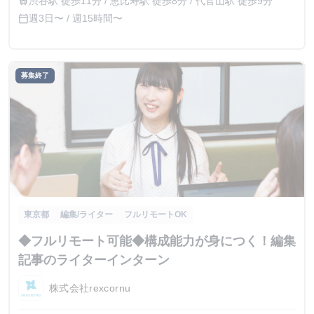
渋谷駅 徒歩11分 / 恵比寿駅 徒歩8分 / 代官山駅 徒歩9分
train
週3日〜 / 週15時間〜
calendar_today
募集終了
東京都
編集/ライター
フルリモートOK
◆フルリモート可能◆構成能力が身につく！編集
記事のライターインターン
株式会社rexcornu