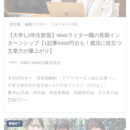
東京都
編集/ライター
フルリモートOK
【大学1,2年生歓迎】Webライター職の長期イン
ターンシップ【1記事5000円台も！就活に役立つ
文章力が爆上がり】
GMO NIKKO株式会社
500円/本〜 成果報酬制 ・アプリ/サービス紹介記事（ショ
currency_yen
ート）：500円〜 ・アプリ/サービス紹介記事（ロン
東京都渋谷区道玄坂1-2-3 渋谷フクラス（出社なし）
place
グ） ：2,000円〜 ・アプリ比較記事
JR山手線・埼京線、東急東横線・田園都市線、京王井の頭
train
：5,000円〜 （※）納品記事の難易度によって単価が変動い
線、地下鉄銀座線・半蔵門線の渋谷駅より徒歩1分
週2日〜 /
calendar_today
たします （※）納品記事単位のお支払いとなります。（平
均5~10本/月）
募集終了