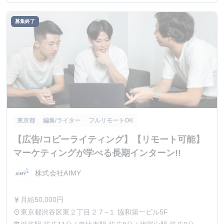
募集終了
東京都
編集/ライター
フルリモートOK
【広告/コピーライティング】【リモート可能】
マーケティングが学べる長期インターン!!
株式会社AIMY
月給50,000円
currency_yen
東京都渋谷区東２丁目２７−１ 協和第一ビル5F
place