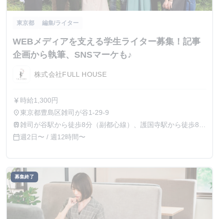
東京都
編集/ライター
WEBメディアを支える学生ライター募集！記事
企画から執筆、SNSマーケも♪
株式会社FULL HOUSE
時給1,300円
currency_yen
東京都豊島区雑司が谷1-29-9
place
雑司が谷駅から徒歩8分（副都心線）、護国寺駅から徒歩8分
train
（有楽町線）
週2日〜 / 週12時間〜
calendar_today
募集終了