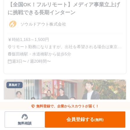
【全国OK！フルリモート】メディア事業立上げ
に挑戦できる長期インターン
ソウルドアウト株式会社
時給1,163～1,500円
currency_yen
リモート勤務になりますが、出社を希望される場合は東京オ
place
フィス（東京都文京区後楽1-4-14 後楽森ビル19F）
飯田橋駅・水道橋駅から徒歩5分
train
週3日〜 / 週20時間〜
calendar_today
募集終了
handshake
無料登録で、企業からスカウトが届く！
support_agent
会員登録する
(無料)
無料相談