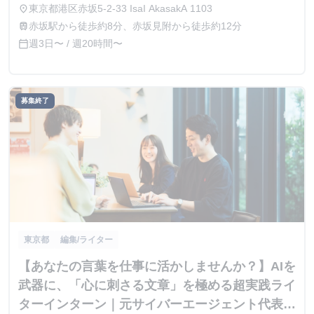
東京都港区赤坂5-2-33 IsaI AkasakA 1103
place
赤坂駅から徒歩約8分、赤坂見附から徒歩約12分
train
週3日〜 / 週20時間〜
calendar_today
募集終了
東京都
編集/ライター
【あなたの言葉を仕事に活かしませんか？】AIを
武器に、「心に刺さる文章」を極める超実践ライ
ターインターン｜元サイバーエージェント代表直