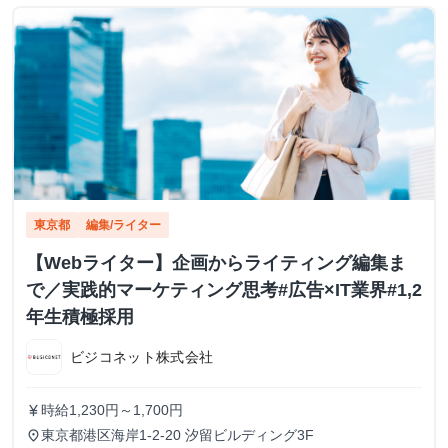
東京都
編集/ライター
【Webライター】企画からライティング編集ま
で／実践的マーケティング思考#広告×IT業界#1,2
年生積極採用
ビジコネット株式会社
時給1,230円～1,700円
currency_yen
東京都港区海岸1-2-20 汐留ビルディング3F
place