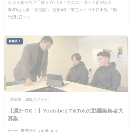
東京都渋谷区千駄ヶ谷3-59-4 クエストコート原宿102
place
JR山手線 『原宿駅』 徒歩4分 / 東京メトロ千代田線 『明治
train
神宮前駅』 徒歩6分 / 東京メトロ副都心線 『北参道駅』 徒
週3日〜 /
calendar_today
歩6分
募集終了
東京都
編集/ライター
【週2~OK！】YoutubeとTikTokの動画編集者大
募集！
株式会社Up Steady