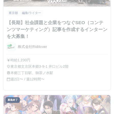
東京都
編集/ライター
【長期】社会課題と企業をつなぐSEO（コンテ
ンツマーケティング）記事を作成するインターン
を大募集！
株式会社Ridilover
時給1,230円
currency_yen
東京都文京区本郷3-9-1 井口ビル2階
place
本郷三丁目駅、御茶ノ水駅
train
週2日〜 / 週12時間〜
calendar_today
募集終了