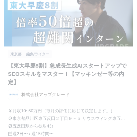
東京都
編集/ライター
【東大早慶8割】急成長生成AIスタートアップで
SEOスキルをマスター！【マッキンゼー等の内
定】
株式会社アップグレード
月収10~50万円（毎月の評価に応じて決定します。）
currency_yen
東京都品川区東五反田２丁目９－５ サウスウィング東五反
place
田５階
五反田駅から徒歩4分
train
週2日〜 / 週15時間〜
calendar_today