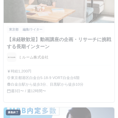
東京都
編集/ライター
【未経験歓迎】動画講座の企画・リサーチに挑戦
する長期インターン
ミルーム株式会社
時給1,200円
currency_yen
東京都港区白金台5-18-9 VORT白金台6階
place
白金台駅から徒歩3分、目黒駅から徒歩10分
train
週3日〜 / 週12時間〜
calendar_today
募集終了