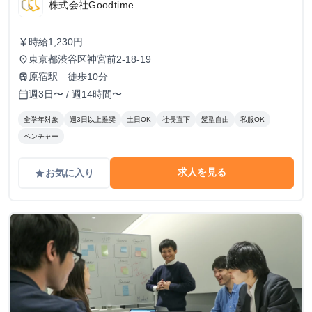
株式会社Goodtime
時給1,230円
currency_yen
東京都渋谷区神宮前2-18-19
place
原宿駅 徒歩10分
train
週3日〜 / 週14時間〜
calendar_today
全学年対象
週3日以上推奨
土日OK
社長直下
髪型自由
私服OK
ベンチャー
求人を見る
お気に入り
grade