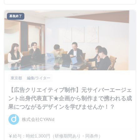
募集終了
東京都
編集/ライター
【広告クリエイティブ制作】元サイバーエージェ
ント出身代表直下★企画から制作まで携われる成
果につながるデザインを学びませんか！？
株式会社CYANd
給与：時給1,300円（研修期間あり・同条件）
currency_yen