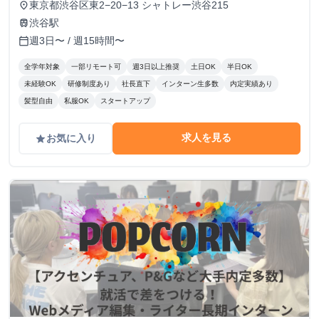
東京都渋谷区東2−20−13 シャトレー渋谷215
place
渋谷駅
train
週3日〜 / 週15時間〜
calendar_today
全学年対象
一部リモート可
週3日以上推奨
土日OK
半日OK
未経験OK
研修制度あり
社長直下
インターン生多数
内定実績あり
髪型自由
私服OK
スタートアップ
求人を見る
お気に入り
grade