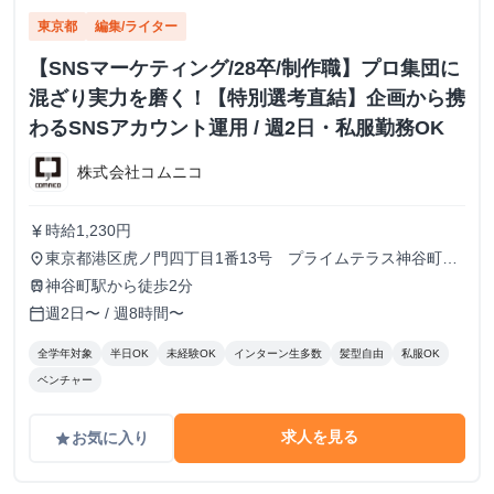
東京都
編集/ライター
【SNSマーケティング/28卒/制作職】プロ集団に
混ざり実力を磨く！【特別選考直結】企画から携
わるSNSアカウント運用 / 週2日・私服勤務OK
株式会社コムニコ
時給1,230円
currency_yen
東京都港区虎ノ門四丁目1番13号 プライムテラス神谷町9
place
階
神谷町駅から徒歩2分
train
週2日〜 / 週8時間〜
calendar_today
全学年対象
半日OK
未経験OK
インターン生多数
髪型自由
私服OK
ベンチャー
求人を見る
お気に入り
grade