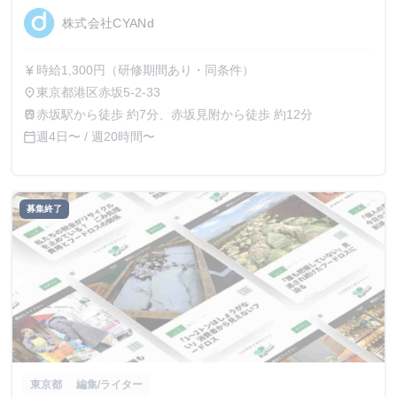
下
株式会社CYANd
時給1,300円（研修期間あり・同条件）
currency_yen
東京都港区赤坂5-2-33
place
赤坂駅から徒歩 約7分、赤坂見附から徒歩 約12分
train
週4日〜 / 週20時間〜
calendar_today
募集終了
東京都
編集/ライター