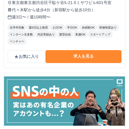
東京都東京都渋谷区千駄ケ谷5-21-5ミサワビル601号室
place
代々木駅から徒歩4分（新宿駅から徒歩10分）
train
週3日〜 / 週15時間〜
calendar_today
全学年対象
週3日以上推奨
土日OK
半日OK
未経験OK
研修制度あり
インターン生多数
内定実績あり
髪型自由
私服OK
スタートアップ
ベンチャー
求人を見る
お気に入り
grade