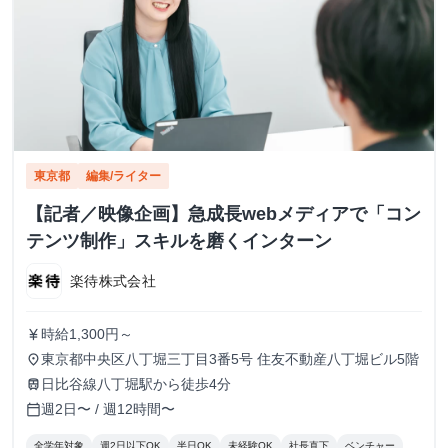
東京都
編集/ライター
【記者／映像企画】急成長webメディアで「コン
テンツ制作」スキルを磨くインターン
楽待株式会社
時給1,300円～
currency_yen
東京都中央区八丁堀三丁目3番5号 住友不動産八丁堀ビル5階
place
日比谷線八丁堀駅から徒歩4分
train
週2日〜 / 週12時間〜
calendar_today
全学年対象
週2日以下OK
半日OK
未経験OK
社長直下
ベンチャー