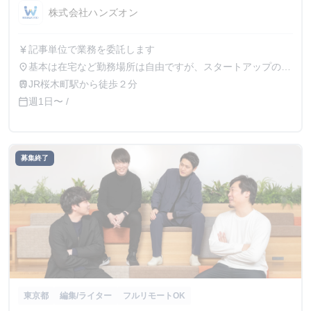
株式会社ハンズオン
記事単位で業務を委託します
currency_yen
基本は在宅など勤務場所は自由ですが、スタートアップのイ
place
ベントなどの取材、チームでの打ち合わせなどで、横浜市内
JR桜木町駅から徒歩２分
train
を含む神奈川県全域や東京都内などの指定場所に集まって業
週1日〜 /
calendar_today
務に対応していただくこともあります。
募集終了
東京都
編集/ライター
フルリモートOK