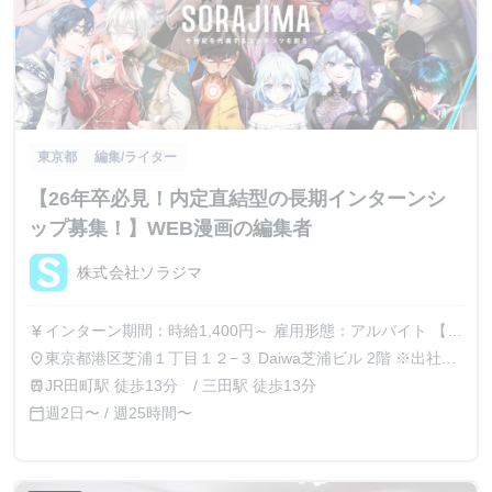
東京都
編集/ライター
【26年卒必見！内定直結型の長期インターンシ
ップ募集！】WEB漫画の編集者
株式会社ソラジマ
インターン期間：時給1,400円～ 雇用形態：アルバイト 【勤
currency_yen
務時間・日数】 ・勤務時間： 11:00～18:30 ・稼働時間：週
東京都港区芝浦１丁目１２−３ Daiwa芝浦ビル 2階 ※出社指
place
25時間以上 ※月・火・金曜のうち週2日以上出社、曜日固定
定日（月・火・金） それ以外の曜日はリモートワーク
JR田町駅 徒歩13分 / 三田駅 徒歩13分
train
勤務（その他曜日は在宅） ※勤務時間は相談に応じます
※他県からチャレンジされる方は、 弊社選考を通過後、
週2日〜 / 週25時間〜
calendar_today
【福利厚生】 ・ソラの図書室（作品作りに関連した漫画や
約1ヵ月～2カ月ほど出社して業務に慣れて頂き、 その
本の購入できる図書制度） ・動画配信サービス補助金あり
後、遠隔でもお１人で業務遂行が可能と判断させて頂いた方
・交通費支給 ーーーーーーーーーーーーーーーーーーー
には 学校卒業までご自宅でフルリモート勤務して頂くこ