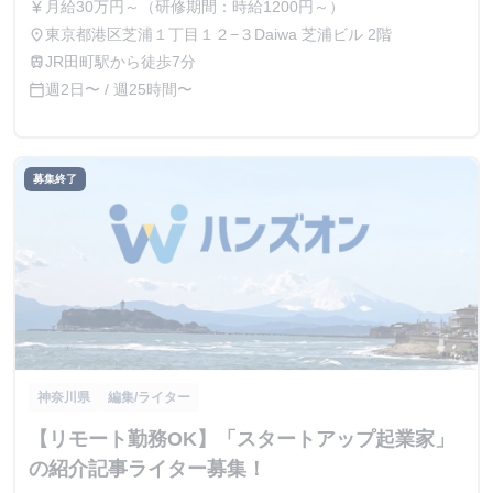
月給30万円～（研修期間：時給1200円～）
currency_yen
東京都港区芝浦１丁目１２−３Daiwa 芝浦ビル 2階
place
JR田町駅から徒歩7分
train
週2日〜 / 週25時間〜
calendar_today
募集終了
神奈川県
編集/ライター
【リモート勤務OK】「スタートアップ起業家」
の紹介記事ライター募集！