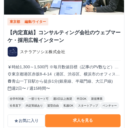
東京都
編集/ライター
【内定直結】コンサルティング会社のウェブマー
ケ・採用広報インターン
ステラアソシエ株式会社
時給1,300～1,500円 ※毎月数値目標（記事のPV数など）を
currency_yen
立て、2か月連続で目標達成した場合に時給を100円アップ
東京都港区赤坂8-4-14（港区、渋谷区、横浜市のオフィスに
place
します
なる場合もあります。横浜は神奈川住まいの方のみ）
青山一丁目駅から徒歩1分(銀座線、半蔵門線、大江戸線)
train
週2日〜 / 週15時間〜
calendar_today
全学年対象
一部リモート可
週3日以上推奨
半日OK
新規事業
社長直下
内定実績あり
髪型自由
私服OK
スタートアップ
ベンチャー
求人を見る
お気に入り
grade