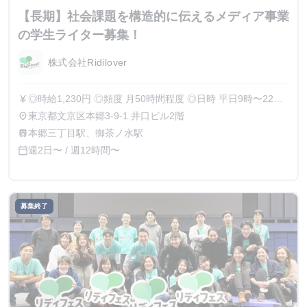
【長期】社会課題を構造的に伝えるメディア事業
の学生ライター募集！
株式会社Ridilover
◎時給1,230円 ◎頻度 月50時間程度 ◎日時 平日9時〜22時
currency_yen
の中からタイムフレックスで柔軟に勤務可 フレックス勤務
東京都文京区本郷3-9-1 井口ビル2階
place
で、かつリモートであるため、個人の状況に合わせた働き方
本郷三丁目駅、御茶ノ水駅
train
が可能です。 授業の合間の数時間を活用したり、授業終了
週2日〜 / 週12時間〜
calendar_today
後の夜の時間から始業するなど、柔軟な勤務で活躍している
学生インターンも多数おり、個々人のスケジュールに合わせ
た働き方ができます。 （※プログラム実施等でオフライン
出社を求める場合があります。）
募集終了