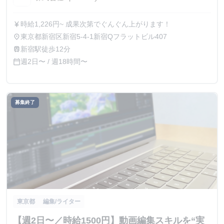
時給1,226円~ 成果次第でぐんぐん上がります！
currency_yen
東京都新宿区新宿5-4-1新宿Qフラットビル407
place
新宿駅徒歩12分
train
週2日〜 / 週18時間〜
calendar_today
募集終了
東京都
編集/ライター
【週2日〜／時給1500円】動画編集スキルを“実