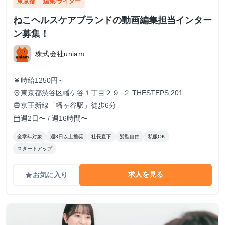
東京都
編集/ライター
ねこヘルスケアブランドの動画編集担当インター
ン募集！
株式会社uniam
時給1250円～
currency_yen
東京都渋谷区幡ケ谷１丁目２９−２ THESTEPS 201
place
京王新線「幡ヶ谷駅」徒歩6分
train
週2日〜 / 週16時間〜
calendar_today
全学年対象
週3日以上推奨
社長直下
髪型自由
私服OK
スタートアップ
求人を見る
お気に入り
grade