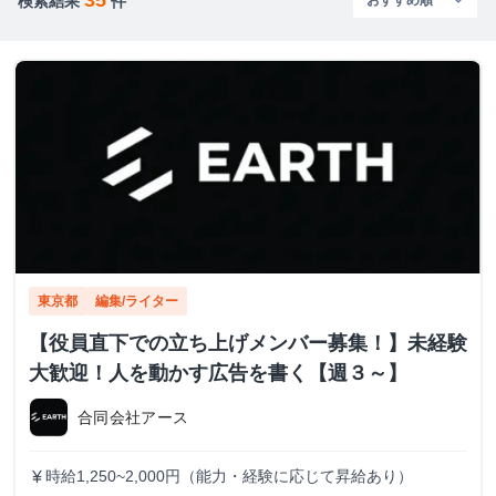
検索結果
件
東京都
編集/ライター
【役員直下での立ち上げメンバー募集！】未経験
大歓迎！人を動かす広告を書く【週３～】
合同会社アース
時給1,250~2,000円（能力・経験に応じて昇給あり）
currency_yen