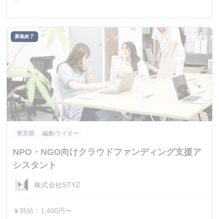
募集終了
東京都
編集/ライター
NPO・NGO向けクラウドファンディング支援ア
シスタント
株式会社STYZ
時給：1,400円〜
currency_yen