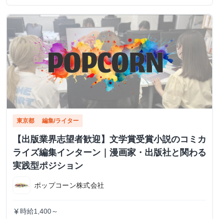
東京都
編集/ライター
【出版業界志望者歓迎】文学賞受賞小説のコミカ
ライズ編集インターン｜漫画家・出版社と関わる
実践型ポジション
ポップコーン株式会社
時給1,400～
currency_yen