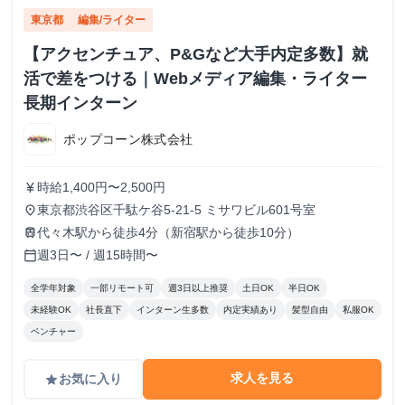
東京都
編集/ライター
【アクセンチュア、P&Gなど大手内定多数】就
活で差をつける｜Webメディア編集・ライター
長期インターン
ポップコーン株式会社
時給1,400円〜2,500円
currency_yen
東京都渋谷区千駄ケ谷5-21-5 ミサワビル601号室
place
代々木駅から徒歩4分（新宿駅から徒歩10分）
train
週3日〜 / 週15時間〜
calendar_today
全学年対象
一部リモート可
週3日以上推奨
土日OK
半日OK
未経験OK
社長直下
インターン生多数
内定実績あり
髪型自由
私服OK
ベンチャー
求人を見る
お気に入り
grade