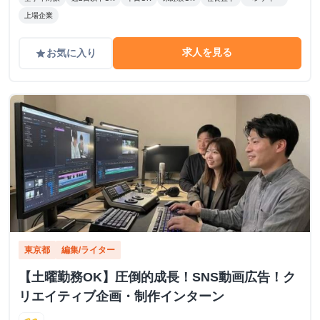
上場企業
求人を見る
お気に入り
grade
東京都
編集/ライター
【土曜勤務OK】圧倒的成長！SNS動画広告！ク
リエイティブ企画・制作インターン