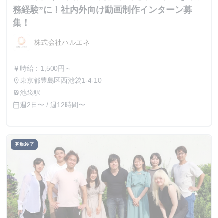
務経験”に！社内外向け動画制作インターン募
集！
株式会社ハルエネ
時給：1,500円～
currency_yen
東京都豊島区西池袋1-4-10
place
池袋駅
train
週2日〜 / 週12時間〜
calendar_today
募集終了