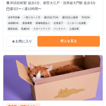
JR浜松町駅 徒歩2分、都営大江戸・浅草線大門駅 徒歩3分
train
週3日〜 / 週15時間〜
calendar_today
全学年対象
一部リモート可
週2日以下OK
週3日以上推奨
半日OK
未経験OK
新規事業
研修制度あり
社長直下
インターン生多数
髪型自由
私服OK
スタートアップ
ベンチャー
上場企業
求人を見る
お気に入り
grade