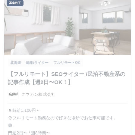
《正社員として入社後の給与》 月給￥320,000以上 ※1か月
とも可能です。 (ご経験値次第となるため、必ずしもお約
募集終了
当たりの固定残業代￥90,000（45時間相当分）を含む。
束できるものでは無いですが、 前向きに検討致しますの
※45時間を超える残業代は追加で当然別途支給！ ・通勤交
で、是非ご相談ください)
通費（上限なし） ・社員紹介手当 ・昇給：年4回（1月、4
月、7月、12月） ※人事考査に基づき決定、昇給降給あり
・賞与：年2回（6月、12月） ※担当作品の売上に基づいて
インセンティブ支給
北海道
編集/ライター
フルリモートOK
【フルリモート】SEOライター /民泊不動産系の
記事作成【週2日〜OK！】
クウカン株式会社
時給1,100円～
currency_yen
フルリモート勤務なので好きな場所でお仕事可能です。
place
-
train
週2日〜 / 週8時間〜
calendar_today