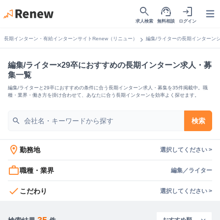
search
support_agent
login
Open
求人検索
無料相談
ログイン
chevron_right
長期インターン・有給インターンサイトRenew（リニュー）
編集/ライターの長期インターン
編集/ライター×29卒におすすめの長期インターン求人・募
集一覧
編集/ライターと29卒におすすめの条件に合う長期インターン求人・募集を35件掲載中。職
種・業界・働き方を掛け合わせて、あなたに合う長期インターンを効率よく探せます。
search
検索
location_on
勤務地
選択してください >
work_outline
職種・業界
編集／ライター
check
こだわり
選択してください >
35