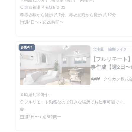
時給1,300円（研修期間あり・同条件）
currency_yen
東京都港区赤坂5-2-33
place
赤坂駅から徒歩 約7分、赤坂見附から徒歩 約12分
train
週4日〜 / 週20時間〜
calendar_today
募集終了
北海道
編集/ライター
【フルリモート】
事作成【週2日〜
クウカン株式
時給1,100円～
currency_yen
フルリモート勤務なので好きな場所でお仕事可能です。
place
-
train
週2日〜 / 週8時間〜
calendar_today