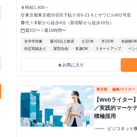
時給1,400～
currency_yen
東京都東京都渋谷区千駄ケ谷5-21-5ミサワビル601号室
place
代々木駅から徒歩4分（新宿駅から徒歩10分）
train
週3日〜 / 週15時間〜
calendar_today
全学年対象
週3日以上推奨
土日OK
半日OK
未経験O
内定実績あり
髪型自由
私服OK
スタートアップ
ベン
お気に入り
grade
東京都
編集/ライター
【Webライター
／実践的マーケティ
積極採用
ビジコネット