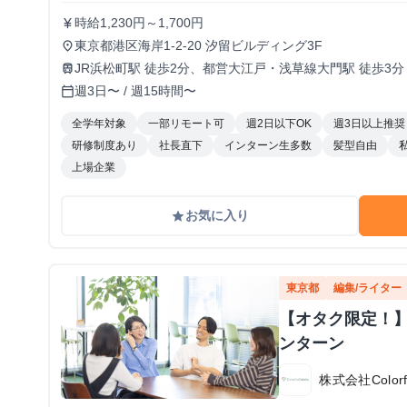
時給1,230円～1,700円
currency_yen
東京都港区海岸1-2-20 汐留ビルディング3F
place
JR浜松町駅 徒歩2分、都営大江戸・浅草線大門駅 徒歩3分
train
週3日〜 / 週15時間〜
calendar_today
全学年対象
一部リモート可
週2日以下OK
週3日以上推奨
研修制度あり
社長直下
インターン生多数
髪型自由
上場企業
お気に入り
grade
東京都
編集/ライター
【オタク限定！
ンターン
株式会社Colorful