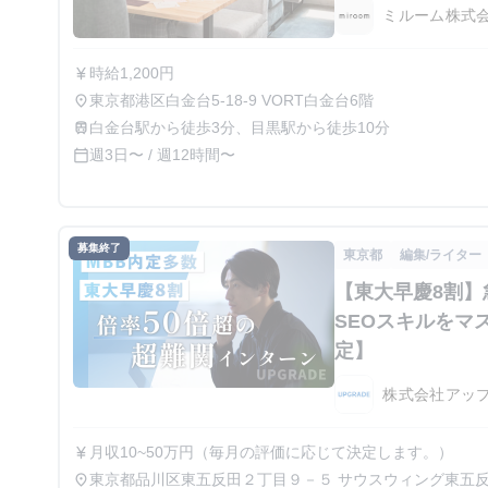
ミルーム株式
時給1,200円
currency_yen
東京都港区白金台5-18-9 VORT白金台6階
place
白金台駅から徒歩3分、目黒駅から徒歩10分
train
週3日〜 / 週12時間〜
calendar_today
募集終了
東京都
編集/ライター
【東大早慶8割】
SEOスキルをマ
定】
株式会社アッ
月収10~50万円（毎月の評価に応じて決定します。）
currency_yen
東京都品川区東五反田２丁目９－５ サウスウィング東五
place