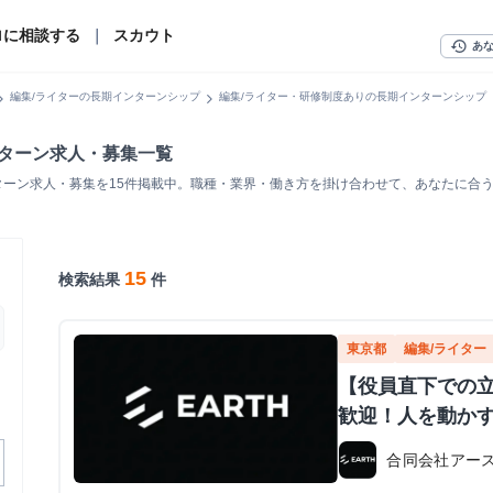
ロに相談する
｜
スカウト
history
あ
n_right
chevron_right
編集/ライターの長期インターンシップ
編集/ライター・研修制度ありの長期インターンシップ
ンターン求人・募集一覧
ターン求人・募集を15件掲載中。職種・業界・働き方を掛け合わせて、あなたに合
15
検索結果
件
東京都
編集/ライター
【役員直下での
歓迎！人を動か
合同会社アー