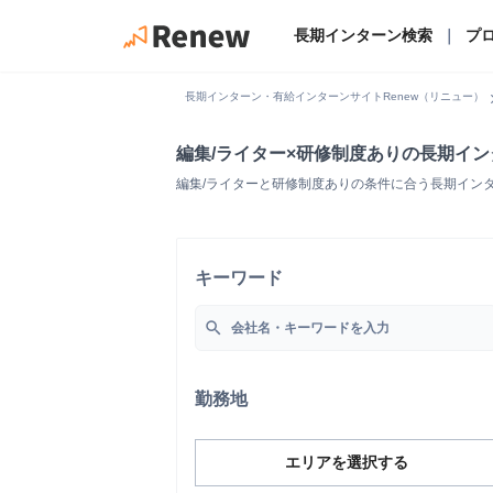
長期インターン検索
｜
プ
chevro
長期インターン・有給インターンサイトRenew（リニュー）
編集/ライター×研修制度ありの長期イ
編集/ライターと研修制度ありの条件に合う長期イン
キーワード
search
勤務地
エリアを選択する