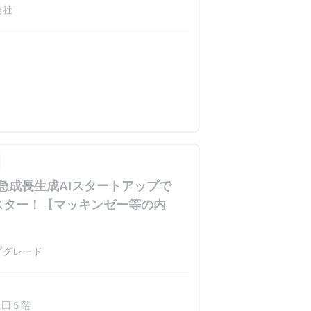
会社
急成長生成AIスタートアップで
スター！【マッキンゼー等の内
プグレード
反田５階