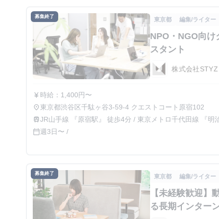
募集終了
東京都
編集/ライター
NPO・NGO向
スタント
株式会社STYZ
時給：1,400円〜
currency_yen
東京都渋谷区千駄ヶ谷3-59-4 クエストコート原宿102
place
JR山手線 『原宿駅』 徒歩4分 / 東京メトロ千代田線 『明
train
『北参道駅』 徒歩6分
週3日〜 /
calendar_today
募集終了
東京都
編集/ライター
【未経験歓迎】
る長期インター