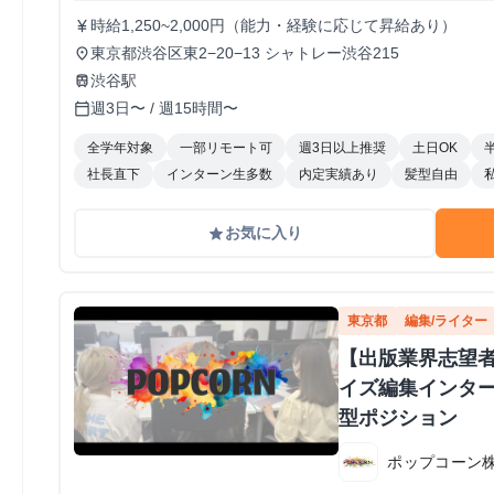
時給1,250~2,000円（能力・経験に応じて昇給あり）
currency_yen
東京都渋谷区東2−20−13 シャトレー渋谷215
place
渋谷駅
train
週3日〜 / 週15時間〜
calendar_today
全学年対象
一部リモート可
週3日以上推奨
土日OK
社長直下
インターン生多数
内定実績あり
髪型自由
お気に入り
grade
東京都
編集/ライター
【出版業界志望
イズ編集インタ
型ポジション
ポップコーン