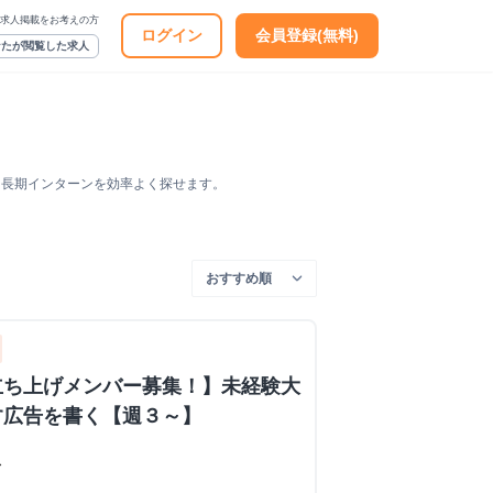
求人掲載をお考えの方
ログイン
会員登録(無料)
なたが閲覧した求人
う長期インターンを効率よく探せます。
立ち上げメンバー募集！】未経験大
す広告を書く【週３～】
ス