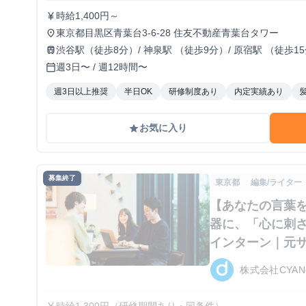
時給1,400円～
currency_yen
東京都目黒区青葉台3-6-28 住友不動産青葉台タワー
place
渋谷駅（徒歩8分）/ 神泉駅 （徒歩9分）/ 原宿駅 （徒歩1
train
週3日〜 / 週12時間〜
calendar_today
週3日以上推奨
半日OK
研修制度あり
内定実績あり
お気に入り
grade
募集終了
東京都
編集/ライター
【あなたの言葉を
器に、「心に刺
インターン｜元
株式会社CYAN