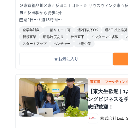
東京都品川区東五反田２丁目９－５ サウスウィング東五
place
五反田駅から徒歩4分
train
週2日〜 / 週15時間〜
calendar_today
全学年対象
一部リモート可
週2日以下OK
週3日以上推奨
新規事業
研修制度あり
社長直下
インターン生多数
スタートアップ
ベンチャー
上場企業
お気に入り
grade
東京都
マーケティン
【東大生歓迎 | 
ングビジネスを学
志望歓迎！
株式会社L&E G