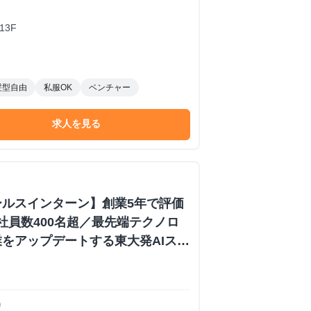
3F
髪型自由
私服OK
ベンチャー
求人を見る
ールスインターン】創業5年で評価
／社員数400名超／最先端テクノロ
をアップデートする東大発AIスタ
り