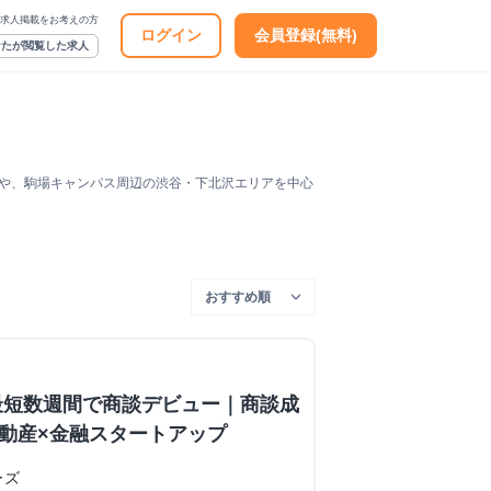
求人掲載をお考えの方
ログイン
会員登録(無料)
なたが閲覧した求人
アや、駒場キャンパス周辺の渋谷・下北沢エリアを中心
最短数週間で商談デビュー｜商談成
×不動産×金融スタートアップ
ーズ