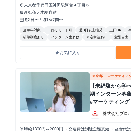
東京都千代田区神田駿河台４丁目６
place
新御茶ノ水駅直結
train
週2日〜 / 週15時間〜
calendar_today
全学年対象
一部リモート可
週3日以上推奨
土日OK
研修制度あり
インターン生多数
内定実績あり
髪型自由
お気に入り
grade
東京都
マーケティン
【未経験から学
期インターン募集！ |
#マーケティング
株式会社プロ
時給1300円～2000円 ・交通費は別途全額支給 ・昼食代
currency_yen