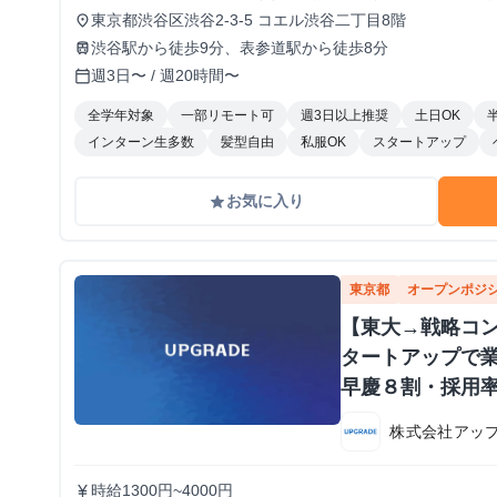
東京都渋谷区渋谷2-3-5 コエル渋谷二丁目8階
place
渋谷駅から徒歩9分、表参道駅から徒歩8分
train
週3日〜 / 週20時間〜
calendar_today
全学年対象
一部リモート可
週3日以上推奨
土日OK
インターン生多数
髪型自由
私服OK
スタートアップ
お気に入り
grade
東京都
オープンポジ
【東大→戦略コン
タートアップで業
早慶８割・採用率
株式会社アッ
時給1300円~4000円
currency_yen