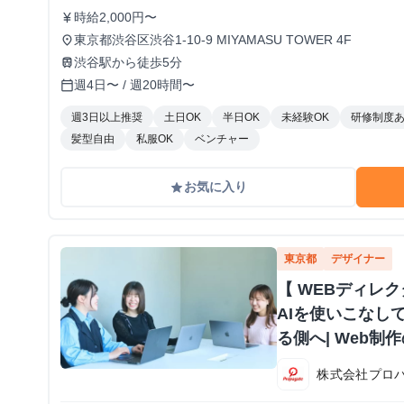
時給2,000円〜
currency_yen
東京都渋谷区渋谷1-10-9 MIYAMASU TOWER 4F
place
渋谷駅から徒歩5分
train
週4日〜 / 週20時間〜
calendar_today
週3日以上推奨
土日OK
半日OK
未経験OK
研修制度
髪型自由
私服OK
ベンチャー
お気に入り
grade
東京都
デザイナー
【 WEBディレク
AIを使いこなし
る側へ| Web
集！#Webデザイ
株式会社プロ
不要