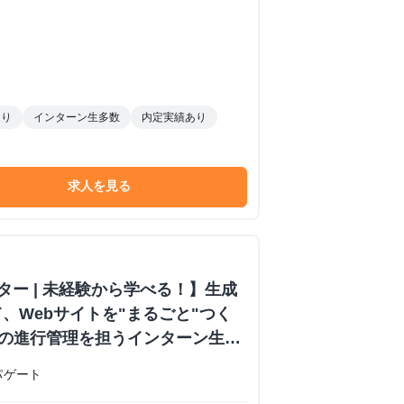
あり
インターン生多数
内定実績あり
求人を見る
ター | 未経験から学べる！】生成
て、Webサイトを"まるごと"つく
制作の進行管理を担うインターン生募
ン #生成AI #プログラミング知識
パゲート