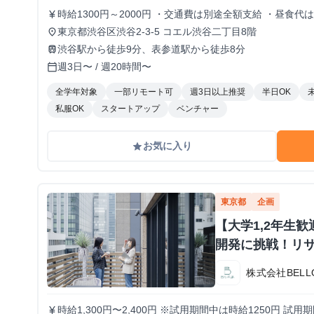
時給1300円～2000円 ・交通費は別途全額支給 ・昼食代
currency_yen
東京都渋谷区渋谷2-3-5 コエル渋谷二丁目8階
place
渋谷駅から徒歩9分、表参道駅から徒歩8分
train
週3日〜 / 週20時間〜
calendar_today
全学年対象
一部リモート可
週3日以上推奨
半日OK
私服OK
スタートアップ
ベンチャー
お気に入り
grade
東京都
企画
【大学1,2年生
開発に挑戦！リ
株式会社BELL
時給1,300円〜2,400円 ※試用期間中は時給1250円 
currency_yen