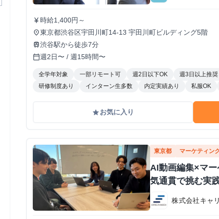
時給1,400円～
currency_yen
東京都渋谷区宇田川町14-13 宇田川町ビルディング5階
place
渋谷駅から徒歩7分
train
週2日〜 / 週15時間〜
calendar_today
全学年対象
一部リモート可
週2日以下OK
週3日以上推奨
研修制度あり
インターン生多数
内定実績あり
私服OK
お気に入り
grade
東京都
マーケティン
AI動画編集×マ
気通貫で挑む実
株式会社キャ