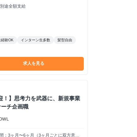
は別途全額支給
未経験OK
インターン生多数
髪型自由
求人を見る
歓迎！】思考力を武器に、新規事業
サーチ企画職
OWL
試用期間：3ヶ月〜6ヶ月（3ヶ月ごとに双方意思