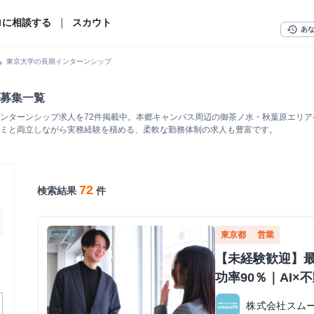
ロに相談する
｜
スカウト
history
あ
n_right
東京大学の長期インターンシップ
募集一覧
ンターンシップ求人を72件掲載中。本郷キャンパス周辺の御茶ノ水・秋葉原エリ
ミと両立しながら実務経験を積める、柔軟な勤務体制の求人も豊富です。
72
検索結果
件
東京都
営業
【未経験歓迎】
功率90％｜AI
株式会社スム