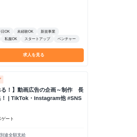
半日OK
未経験OK
新規事業
私服OK
スタートアップ
ベンチャー
求人を見る
グ
べる！】動画広告の企画～制作 長
 TikTok・Instagram他 #SNS
パゲート
は別途全額支給