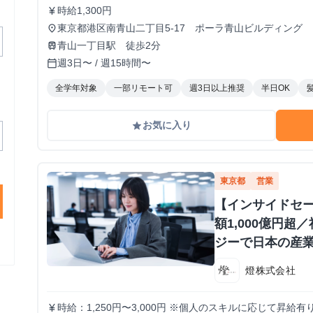
時給1,300円
currency_yen
東京都港区南青山二丁目5-17 ポーラ青山ビルディング 1
place
青山一丁目駅 徒歩2分
train
週3日〜 / 週15時間〜
calendar_today
全学年対象
一部リモート可
週3日以上推奨
半日OK
お気に入り
grade
東京都
営業
【インサイドセ
額1,000億円超
ジーで日本の産業
ートアップ
燈株式会社
時給：1,250円〜3,000円 ※個人のスキルに応じて昇給有
currency_yen