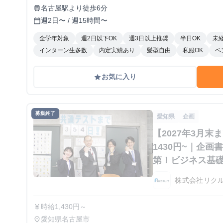
名古屋駅より徒歩6分
train
週2日〜 / 週15時間〜
calendar_today
全学年対象
週2日以下OK
週3日以上推奨
半日OK
未
インターン生多数
内定実績あり
髪型自由
私服OK
ベ
お気に入り
grade
募集終了
愛知県
企画
【2027年3月
1430円~｜企
第！ビジネス基
ください！
株式会社リク
時給1,430円～
currency_yen
愛知県名古屋市
place