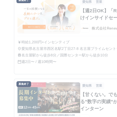
募集終了
愛知県
営業
【週2日OK】「R
けインサイドセ
株式会社Rene
時給1,200円+インセンティブ
currency_yen
愛知県名古屋市西区名駅2丁目27-8 名古屋プライムセン
place
名古屋駅から徒歩8分／国際センター駅から徒歩10分
train
週2日〜 / 週10時間〜
calendar_today
募集終了
愛知県
営業
【甘くない。で
る”数字の実績”
インターン