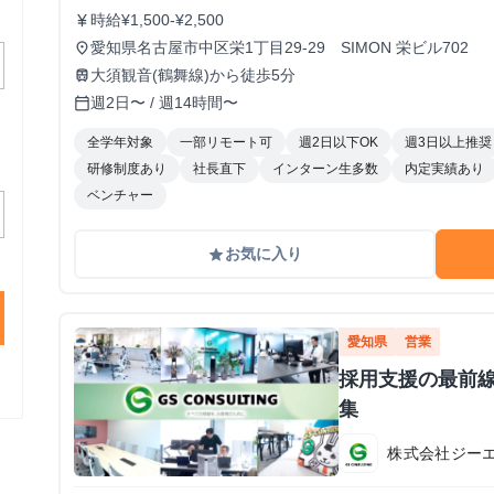
時給¥1,500-¥2,500
currency_yen
愛知県名古屋市中区栄1丁目29-29 SIMON 栄ビル702
place
大須観音(鶴舞線)から徒歩5分
train
週2日〜 / 週14時間〜
calendar_today
全学年対象
一部リモート可
週2日以下OK
週3日以上推奨
研修制度あり
社長直下
インターン生多数
内定実績あり
ベンチャー
お気に入り
grade
愛知県
営業
採用支援の最前線
集
株式会社ジー