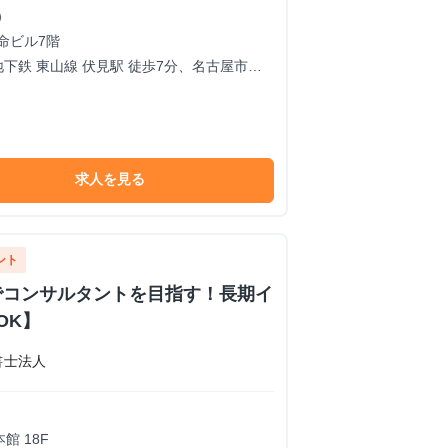
）
命ビル7階
下鉄 東山線 伏見駅 徒歩7分、名古屋市営
求人を見る
ント
でコンサルタントを目指す！長期イ
OK】
書士法人
館 18F