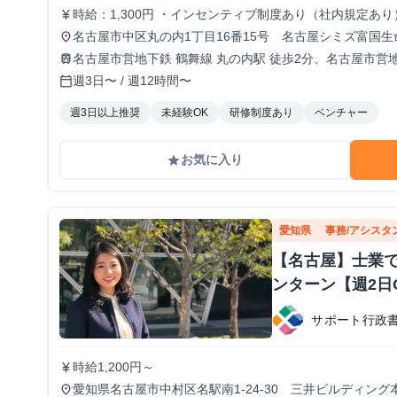
時給：1,300円 ・インセンティブ制度あり（社内規定あり
currency_yen
名古屋市中区丸の内1丁目16番15号 名古屋シミズ富国生
place
名古屋市営地下鉄 鶴舞線 丸の内駅 徒歩2分、名古屋市営地
train
地下鉄 桜通線 国際センター駅 徒歩7分
週3日〜 / 週12時間〜
calendar_today
週3日以上推奨
未経験OK
研修制度あり
ベンチャー
お気に入り
grade
愛知県
事務/アシスタ
【名古屋】士業
ンターン【週2日
サポート行政
時給1,200円～
currency_yen
愛知県名古屋市中村区名駅南1-24-30 三井ビルディング本
place