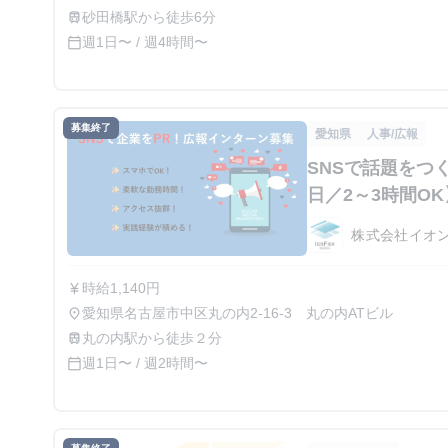
砂田橋駅から徒歩6分
train
週1日〜 / 週4時間〜
calendar_today
募集終了
愛知県
人事/広報
SNSで話題をつ
日／2～3時間OK
株式会社イオ
時給1,140円
currency_yen
愛知県名古屋市中区丸の内2-16-3 丸の内ATビル
place
丸の内駅から徒歩２分
train
週1日〜 / 週2時間〜
calendar_today