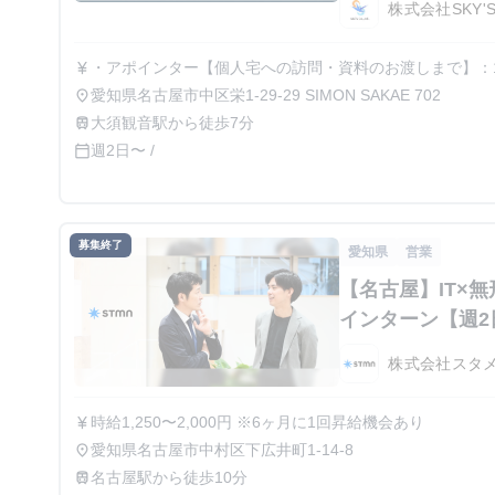
株式会社SKY'
・アポインター【個人宅への訪問・資料のお渡しまで】：120,
currency_yen
品の提案から契約まで】：300,000円/件 ・アポ＆クロー
愛知県名古屋市中区栄1-29-29 SIMON SAKAE 702
place
450,000円/件 ※完全成果報酬型(相談)
大須観音駅から徒歩7分
train
週2日〜 /
calendar_today
募集終了
愛知県
営業
【名古屋】IT×
インターン【週2
株式会社スタ
時給1,250〜2,000円 ※6ヶ月に1回昇給機会あり
currency_yen
愛知県名古屋市中村区下広井町1-14-8
place
名古屋駅から徒歩10分
train