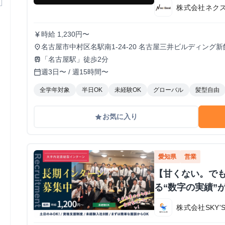
株式会社ネク
時給 1,230円〜
currency_yen
名古屋市中村区名駅南1-24-20 名古屋三井ビルディング新
place
「名古屋駅」徒歩2分
train
週3日〜 / 週15時間〜
calendar_today
全学年対象
半日OK
未経験OK
グローバル
髪型自由
お気に入り
grade
愛知県
営業
【甘くない。でも
る“数字の実績”
株式会社SKY'