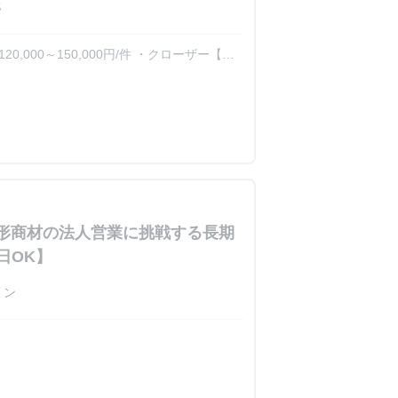
S
000～150,000円/件 ・クローザー【商
ザー【上記業務一人称完結】：400,000～
無形商材の法人営業に挑戦する長期
日OK】
メン