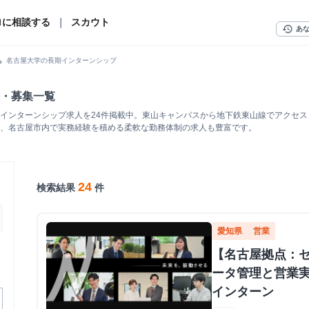
ロに相談する
｜
スカウト
history
あ
n_right
名古屋大学の長期インターンシップ
・募集一覧
インターンシップ求人を24件掲載中。東山キャンパスから地下鉄東山線でアクセ
、名古屋市内で実務経験を積める柔軟な勤務体制の求人も豊富です。
24
検索結果
件
愛知県
営業
【名古屋拠点：
ータ管理と営業
インターン