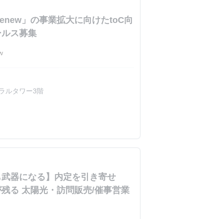
enew」の事業拡大に向けたtoC向
ールス募集
w
トラルタワー3階
も武器になる】内定を引き寄せ
が残る 太陽光・訪問販売/催事営業