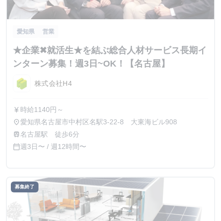
愛知県
営業
★企業✖就活生★を結ぶ総合人材サービス長期イ
ンターン募集！週3日~OK！【名古屋】
株式会社H4
時給1140円～
currency_yen
愛知県名古屋市中村区名駅3-22-8 大東海ビル908
place
名古屋駅 徒歩6分
train
週3日〜 / 週12時間〜
calendar_today
募集終了