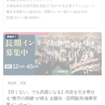
時給1,200円+インセンティブ
currency_yen
愛知県名古屋市西区名駅2丁目27-8 名古屋プライムセントラ
place
ルタワー3階
名古屋駅から徒歩8分／国際センター駅から徒歩10分
train
週2日〜 / 週10時間〜
calendar_today
募集終了
愛知県
営業
【甘くない。でも武器になる】内定を引き寄せ
る”数字の実績”が残る 太陽光・訪問販売/催事営
業インターン