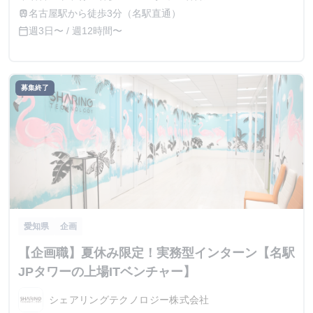
名古屋駅から徒歩3分（名駅直通）
train
週3日〜 / 週12時間〜
calendar_today
募集終了
愛知県
企画
【企画職】夏休み限定！実務型インターン【名駅
JPタワーの上場ITベンチャー】
シェアリングテクノロジー株式会社