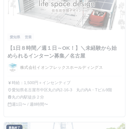
愛知県
営業
【1日８時間／週１日～OK！】＼未経験から始
められるインターン募集／名古屋
株式会社イオンフレックスホールディングス
時給：1,500円＋インセンティブ
currency_yen
愛知県名古屋市中区丸の内2-16-3 丸の内A・Tビル9階
place
丸の内駅徒歩２分
train
週1日〜 / 週8時間〜
calendar_today
募集終了