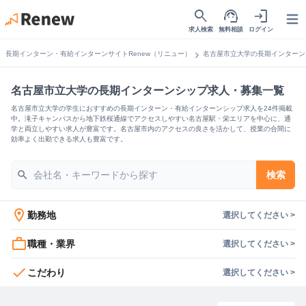
search
support_agent
login
Open
求人検索
無料相談
ログイン
chevron_right
長期インターン・有給インターンサイトRenew（リニュー）
名古屋市立大学の長期インターン
名古屋市立大学の長期インターンシップ求人・募集一覧
名古屋市立大学の学生におすすめの長期インターン・有給インターンシップ求人を24件掲載
中。滝子キャンパスから地下鉄桜通線でアクセスしやすい名古屋駅・栄エリアを中心に、通
学と両立しやすい求人が豊富です。名古屋市内のアクセスの良さを活かして、授業の合間に
効率よく出勤できる求人も豊富です。
search
検索
location_on
勤務地
選択してください >
work_outline
職種・業界
選択してください >
check
こだわり
選択してください >