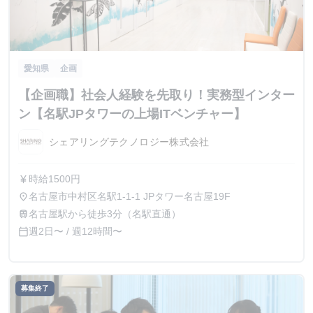
愛知県
企画
【企画職】社会人経験を先取り！実務型インター
ン【名駅JPタワーの上場ITベンチャー】
シェアリングテクノロジー株式会社
時給1500円
currency_yen
名古屋市中村区名駅1-1-1 JPタワー名古屋19F
place
名古屋駅から徒歩3分（名駅直通）
train
週2日〜 / 週12時間〜
calendar_today
募集終了