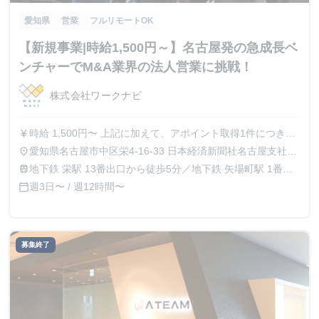
愛知県
営業
フルリモートOK
【新規事業|時給1,500円～】名古屋発の急成長ベ
ンチャーでM&A業界の法人営業に挑戦！
株式会社ワークナビ
時給 1,500円〜 上記に加えて、アポイント取得1件につき
currency_yen
5,000円～のインセンティブを付与
愛知県名古屋市中区栄4-16-33 日本経済新聞社名古屋支社ビ
place
ル5階
地下鉄 栄駅 13番出口から徒歩5分／地下鉄 矢場町駅 1番出
train
口から徒歩5分
週3日〜 / 週12時間〜
calendar_today
募集終了