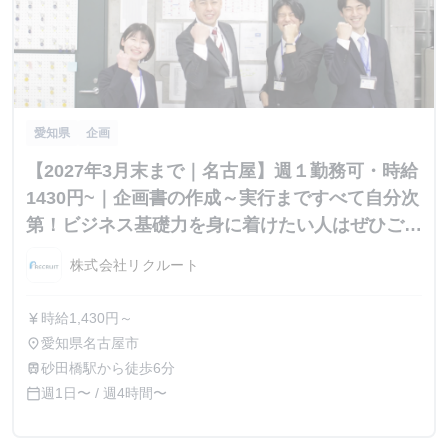
愛知県
企画
【2027年3月末まで｜名古屋】週１勤務可・時給
1430円~｜企画書の作成～実行まですべて自分次
第！ビジネス基礎力を身に着けたい人はぜひご応
募ください！
株式会社リクルート
時給1,430円～
currency_yen
愛知県名古屋市
place
砂田橋駅から徒歩6分
train
週1日〜 / 週4時間〜
calendar_today