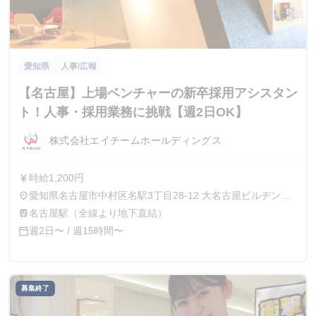
愛知県
人事/広報
【名古屋】上場ベンチャーの新卒採用アシスタン
ト！人事・採用業務に挑戦【週2日OK】
株式会社エイチームホールディングス
時給1,200円
currency_yen
愛知県名古屋市中村区名駅3丁目28-12 大名古屋ビルヂング
place
32階
名古屋駅（全線より地下直結）
train
週2日〜 / 週15時間〜
calendar_today
募集終了