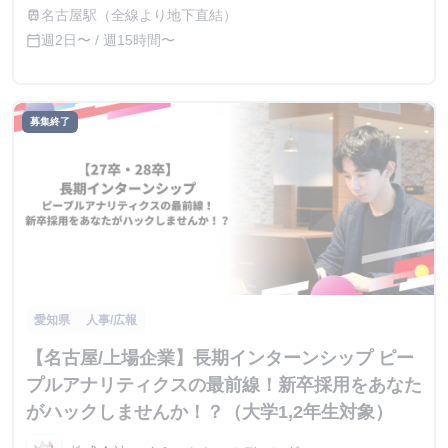
32階
名古屋駅（全線より地下直結）
train
週2日〜 / 週15時間〜
calendar_today
募集終了
愛知県
人事/広報
【名古屋/上場企業】長期インターンシップ ピー
プルアナリティクスの最前線！新卒採用をあなた
がハックしませんか！？（大学1,2年生対象）