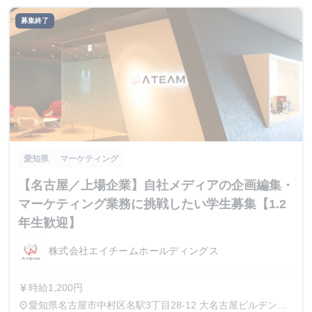
募集終了
愛知県
マーケティング
【名古屋／上場企業】自社メディアの企画編集・
マーケティング業務に挑戦したい学生募集【1.2
年生歓迎】
株式会社エイチームホールディングス
時給1,200円
currency_yen
愛知県名古屋市中村区名駅3丁目28-12 大名古屋ビルヂング
place