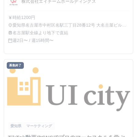
株式会社エイチームホールディングス
時給1200円
currency_yen
愛知県名古屋市中村区名駅三丁目28番12号 大名古屋ビルヂ
place
ング 32F
名古屋駅全線より地下で直結
train
週2日〜 / 週15時間〜
calendar_today
募集終了
愛知県
マーケティング