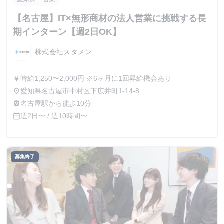
【名古屋】IT×無形商材の法人営業に挑戦する長
期インターン【週2日OK】
株式会社スタメン
時給1,250〜2,000円 ※6ヶ月に1回昇給機会あり
currency_yen
愛知県名古屋市中村区下広井町1-14-8
place
名古屋駅から徒歩10分
train
週2日〜 / 週10時間〜
calendar_today
募集終了