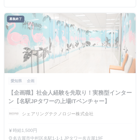
募集終了
愛知県
企画
【企画職】社会人経験を先取り！実務型インター
ン【名駅JPタワーの上場ITベンチャー】
シェアリングテクノロジー株式会社
時給1,500円
currency_yen
名古屋市中村区名駅1-1-1 JPタワー名古屋19F
place