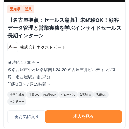
愛知県
営業
【名古屋拠点：セールス急募】未経験OK！顧客
データ管理と営業実務を学ぶインサイドセールス
長期インターン
株式会社ネクストビート
時給 1,230円〜
currency_yen
名古屋市中村区名駅南1-24-20 名古屋三井ビルディング新館
place
5階
「名古屋駅」徒歩2分
train
週3日〜 / 週15時間〜
calendar_today
全学年対象
半日OK
未経験OK
グローバル
髪型自由
私服OK
ベンチャー
求人を見る
お気に入り
grade