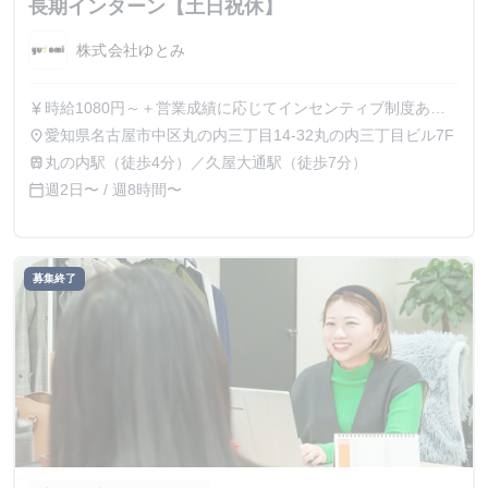
長期インターン【土日祝休】
株式会社ゆとみ
時給1080円～＋営業成績に応じてインセンティブ制度あり
currency_yen
※インセンティブ制度の詳細は面接時にご説明いたします。
愛知県名古屋市中区丸の内三丁目14-32丸の内三丁目ビル7F
place
丸の内駅（徒歩4分）／久屋大通駅（徒歩7分）
train
週2日〜 / 週8時間〜
calendar_today
募集終了