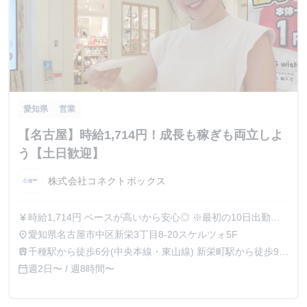
愛知県
営業
【名古屋】時給1,714円！成長も稼ぎも両立しよ
う【土日歓迎】
株式会社コネクトボックス
時給1,714円 ベースが高いから安心◎ ※最初の10日出勤は
currency_yen
時給1,100円となります。
愛知県名古屋市中区新栄3丁目8-20スケルツォ5F
place
千種駅から徒歩6分(中央本線・東山線) 新栄町駅から徒歩9分
train
(東山線)
週2日〜 / 週8時間〜
calendar_today