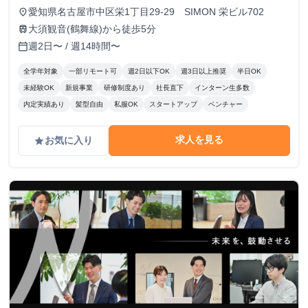
愛知県名古屋市中区栄1丁目29-29 SIMON 栄ビル702
place
大須観音(鶴舞線)から徒歩5分
train
週2日〜 / 週14時間〜
calendar_today
全学年対象
一部リモート可
週2日以下OK
週3日以上推奨
半日OK
未経験OK
新規事業
研修制度あり
社長直下
インターン生多数
内定実績あり
髪型自由
私服OK
スタートアップ
ベンチャー
求人を見る
お気に入り
grade