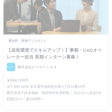
愛知県
事務/アシスタント
【成長環境でスキルアップ！】事務・CADオペ
レーター担当 長期インターン募集！
株式会社ビーライトネオ
時給1300円
currency_yen
〒456-0035 名古屋市熱田区白鳥3丁目10番19号
place
市営地下鉄名城線『熱田神宮伝馬町駅』1出口から徒歩5分
train
週2日〜 / 週15時間〜
calendar_today