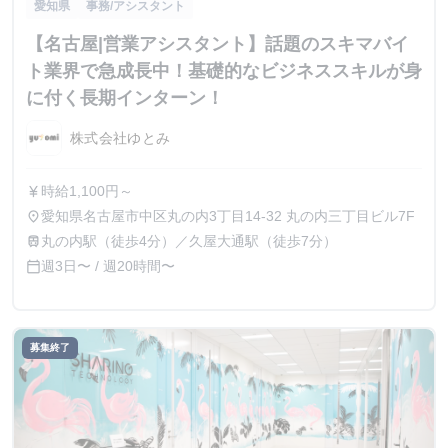
愛知県
事務/アシスタント
【名古屋|営業アシスタント】話題のスキマバイ
ト業界で急成長中！基礎的なビジネススキルが身
に付く長期インターン！
株式会社ゆとみ
時給1,100円～
currency_yen
愛知県名古屋市中区丸の内3丁目14-32 丸の内三丁目ビル7F
place
丸の内駅（徒歩4分）／久屋大通駅（徒歩7分）
train
週3日〜 / 週20時間〜
calendar_today
募集終了