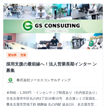
愛知県
営業
採用支援の最前線へ！法人営業長期インター ン
募集
株式会社ジーエスコンサルティング
時給：1,300円 ・インセンティブ制度あり（社内規定あり）
currency_yen
名古屋市中区丸の内1丁目16番15号 名古屋シミズ富国生命
place
ビル7階
名古屋市営地下鉄 鶴舞線 丸の内駅 徒歩2分、名古屋市営地
train