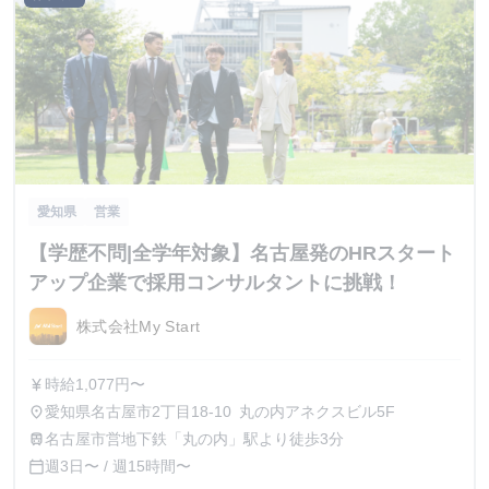
愛知県
営業
【学歴不問|全学年対象】名古屋発のHRスタート
アップ企業で採用コンサルタントに挑戦！
株式会社My Start
時給1,077円〜
currency_yen
愛知県名古屋市2丁目18-10 丸の内アネクスビル5F
place
名古屋市営地下鉄「丸の内」駅より徒歩3分
train
週3日〜 / 週15時間〜
calendar_today