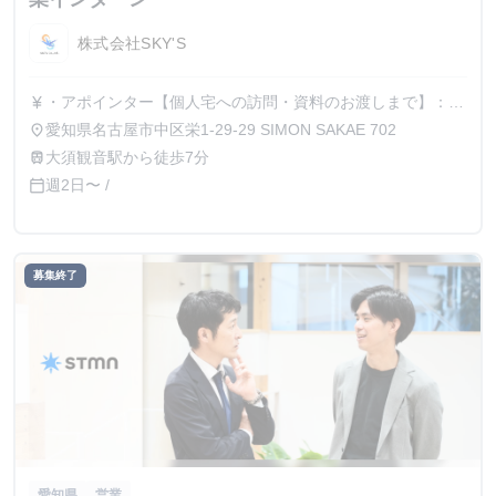
株式会社SKY'S
・アポインター【個人宅への訪問・資料のお渡しまで】：
currency_yen
120,000～150,000円/件 ・クローザー【商品の提案から契約
愛知県名古屋市中区栄1-29-29 SIMON SAKAE 702
place
まで】：300,000円/件 ・アポ＆クローザー【上記業務一人
大須観音駅から徒歩7分
train
称完結】：400,000～450,000円/件 ※完全成果報酬型(相談)
週2日〜 /
calendar_today
募集終了
愛知県
営業