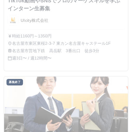
TikTok動画やSNSでプロのマーケスキルを学ぶ
インターン生募集
UIcity株式会社
時給1160円～1350円
currency_yen
名古屋市東区東桜2-3-7 東カン名古屋キャステール1F
place
名古屋市営地下鉄 高岳駅 3番出口 徒歩3分
train
週3日〜 / 週12時間〜
calendar_today
募集終了