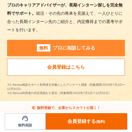
プロのキャリアアドバイザーが、長期インターン探しを完全無
料でサポート。
就活・その先の将来を見据えて、一人ひとりに
合った長期インターン先のご紹介と、内定獲得までの選考サポ
ートを行います。
無料
プロに相談してみる
会員登録はこちら
※1 Renew相談サポート利用者を対象にしたアンケート調査（対象期間:2023年7月1日〜
12月31日）
※2 Renew利用者の内定実績から算出（対象期間:2023年7月1日〜12月31日）
handshake
無料登録で、企業からスカウトが届く！
support_agent
会員登録する
(無料)
無料相談
About