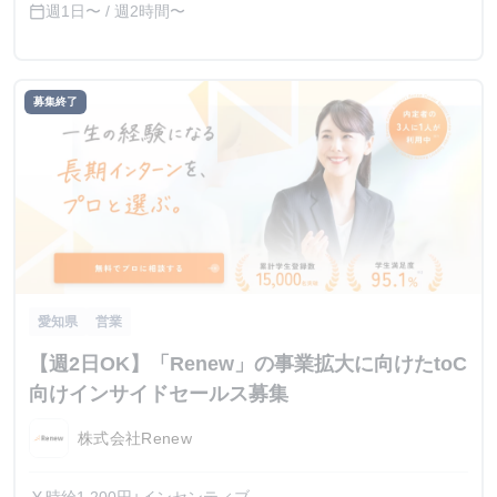
週1日〜 / 週2時間〜
calendar_today
募集終了
愛知県
営業
【週2日OK】「Renew」の事業拡大に向けたtoC
向けインサイドセールス募集
株式会社Renew