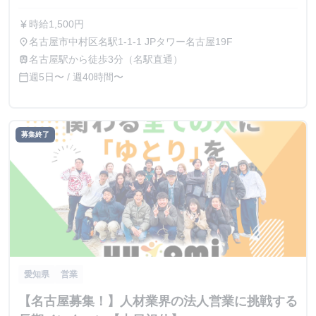
時給1,500円
currency_yen
名古屋市中村区名駅1-1-1 JPタワー名古屋19F
place
名古屋駅から徒歩3分（名駅直通）
train
週5日〜 / 週40時間〜
calendar_today
募集終了
愛知県
営業
【名古屋募集！】人材業界の法人営業に挑戦する