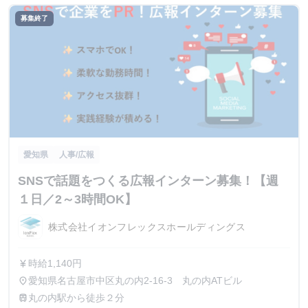
募集終了
愛知県
人事/広報
SNSで話題をつくる広報インターン募集！【週
１日／2～3時間OK】
株式会社イオンフレックスホールディングス
時給1,140円
currency_yen
愛知県名古屋市中区丸の内2-16-3 丸の内ATビル
place
丸の内駅から徒歩２分
train