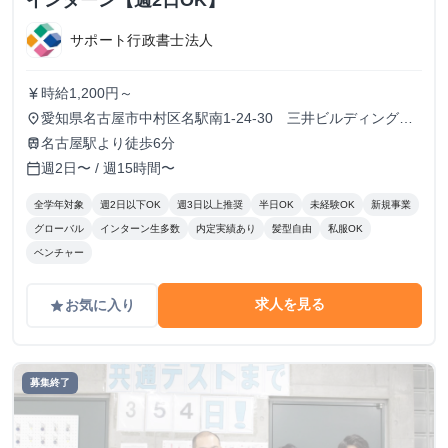
インターン【週2日OK】
サポート行政書士法人
時給1,200円～
currency_yen
愛知県名古屋市中村区名駅南1-24-30 三井ビルディング本
place
館 18F
名古屋駅より徒歩6分
train
週2日〜 / 週15時間〜
calendar_today
全学年対象
週2日以下OK
週3日以上推奨
半日OK
未経験OK
新規事業
グローバル
インターン生多数
内定実績あり
髪型自由
私服OK
ベンチャー
求人を見る
お気に入り
grade
募集終了