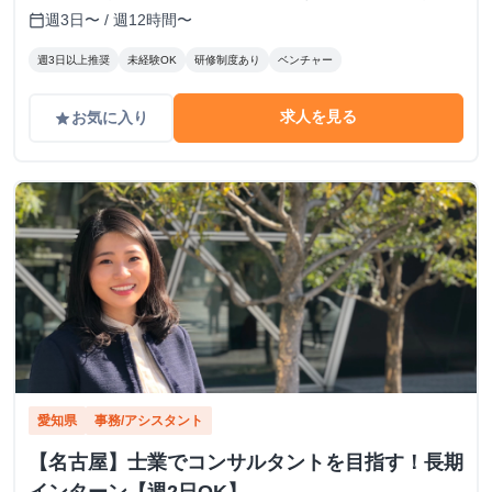
下鉄 東山線 伏見駅 徒歩7分、名古屋市営地下鉄 桜通線 国際
週3日〜 / 週12時間〜
calendar_today
センター駅 徒歩7分
週3日以上推奨
未経験OK
研修制度あり
ベンチャー
求人を見る
お気に入り
grade
愛知県
事務/アシスタント
【名古屋】士業でコンサルタントを目指す！長期