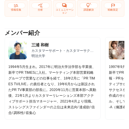
manage_search
query_stats
forum
tips_and_updates
flag
情報収集
分析
コミュニケーシ
課題解決
戦略策定
ョン
メンバー紹介
三浦 和樹
カスタマーサポート・カスタマーサクセ
ス
明治大学
1994年5月生まれ。2017年に明治大学法学部を卒業後、
1997年9
新卒でPR TIMESに入社。マーケティング本部営業戦略
新卒でPR 
グループで営業などの仕事を経て、18年2月に「PR TIM
報・PRをサ
ES TV/LIVE」の責任者となり、19年6月からは新設され
ティブサポ
たPR TV事業部の部長に。2020年11月に営業本部へ異動
サクセスを
後、21年1月よりカスタマーリレーションズ本部アクテ
作成のサポ
ィブサポート担当マネージャー、2021年4月より現職。
ル、そして誰
ストレングスファインダーの上位は未来志向/ 達成欲/ 信
-A（擁護者
念/ 調和性/ 収集心