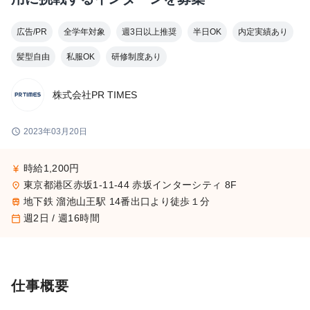
広告/PR
全学年対象
週3日以上推奨
半日OK
内定実績あり
髪型自由
私服OK
研修制度あり
株式会社PR TIMES
schedule
2023年03月20日
時給1,200円
currency_yen
東京都港区赤坂1-11-44 赤坂インターシティ 8F
place
地下鉄 溜池山王駅 14番出口より徒歩１分
train
週2日 / 週16時間
calendar_today
仕事概要