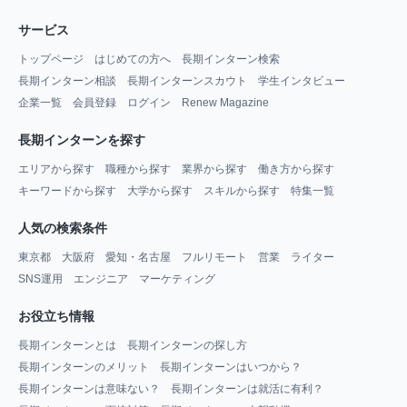
サービス
トップページ
はじめての方へ
長期インターン検索
長期インターン相談
長期インターンスカウト
学生インタビュー
企業一覧
会員登録
ログイン
Renew Magazine
長期インターンを探す
エリアから探す
職種から探す
業界から探す
働き方から探す
キーワードから探す
大学から探す
スキルから探す
特集一覧
人気の検索条件
東京都
大阪府
愛知・名古屋
フルリモート
営業
ライター
SNS運用
エンジニア
マーケティング
お役立ち情報
長期インターンとは
長期インターンの探し方
長期インターンのメリット
長期インターンはいつから？
長期インターンは意味ない？
長期インターンは就活に有利？