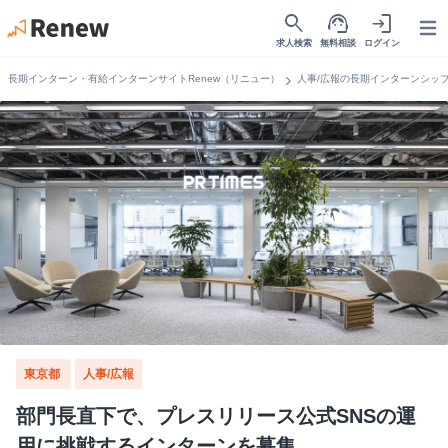
search
support_agent
login
Open
求人検索
無料相談
ログイン
chevron_right
長期インターン・有給インターンサイトRenew（リニュー）
人事/広報の長期インターンシッ
東京都
人事/広報
部門長直下で、プレスリリース公式SNSの運
用に挑戦するインターンを募集