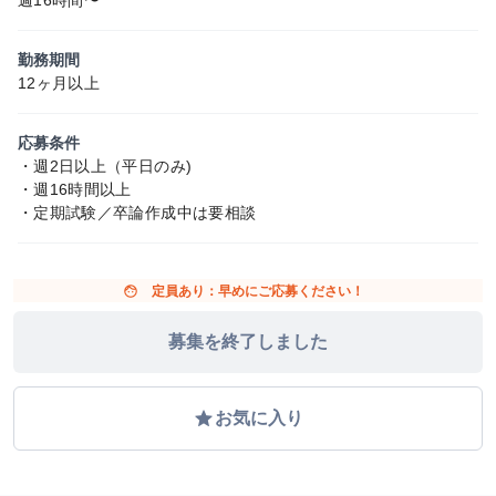
週16時間〜
勤務期間
12ヶ月以上
応募条件
・週2日以上（平日のみ)
・週16時間以上
・定期試験／卒論作成中は要相談
face
定員あり：早めにご応募ください！
募集を終了しました
grade
お気に入り