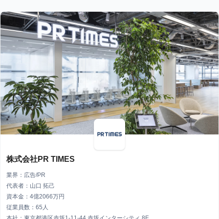
株式会社PR TIMES
業界：広告/PR
代表者：山口 拓己
資本金：4億2066万円
従業員数：65人
本社：東京都港区赤坂1-11-44 赤坂インターシティ 8F