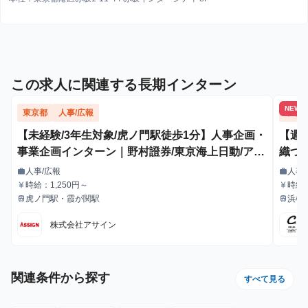
この求人に関連する長期インターン
NEW
東京都
人事/広報
東京
【未経験/3年生対象/虎ノ門駅徒歩1分】人事企画・
【週
事業企画インターン｜野村證券/東京海上日動/アク
織づ
センチュア出身社員の直下！ 【服装自由・髪型自
用”
人事/広報
人事
work
work
職種
職種
由・ネイルOK】
時給：1,250円～
時給
currency_yen
currency_yen
給与
給与
り決
虎ノ門駅・霞が関駅
浜松
train
train
最寄駅
最寄駅
株式会社アサイン
関連条件から探す
すべて見る