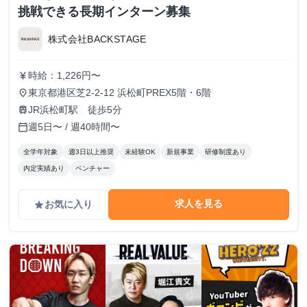
挑戦できる長期インターン募集
株式会社BACKSTAGE
時給：1,226円〜
currency_yen
東京都港区芝2-2-12 浜松町PREX5階・6階
place
JR浜松町駅 徒歩5分
train
週5日〜 / 週40時間〜
calendar_today
全学年対象
週3日以上推奨
未経験OK
新規事業
研修制度あり
内定実績あり
ベンチャー
求人を見る
お気に入り
grade