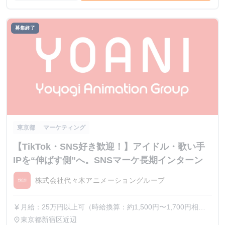
募集終了
東京都
マーケティング
【TikTok・SNS好き歓迎！】アイドル・歌い手
IPを“伸ばす側”へ。SNSマーケ長期インターン
株式会社代々木アニメーショングループ
月給：25万円以上可（時給換算：約1,500円〜1,700円相
currency_yen
当） ※選考を通じて最終的な金額が調整（上振れ・下振
東京都新宿区近辺
place