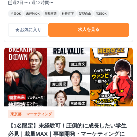
週2日〜 / 週12時間〜
calendar_today
半日OK
未経験OK
新規事業
社長直下
髪型自由
私服OK
求人を見る
お気に入り
grade
東京都
マーケティング
【1名限定】未経験可！圧倒的に成長したい学生
必見｜裁量MAX｜事業開発・マーケティングに