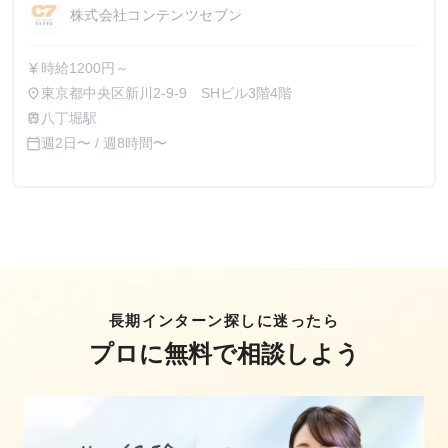
株式会社コンテンツセブン
時給1200円～
currency_yen
東京都中央区新川2-9-9 SHビル3階4階
place
八丁堀駅
train
週2日〜 / 週8時間〜
calendar_today
長期インターン探しに迷ったら
プロに無料で相談しよう