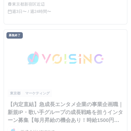
れ）されることがございます。 ※インターン期間中の貢献
東京都新宿区近辺
train
度や成果に応じて、昇給の機会があります。
週3日〜 / 週24時間〜
calendar_today
募集終了
東京都
マーケティング
【内定直結】急成長エンタメ企業の事業企画職｜
新規IP・歌い手グループの成長戦略を担うインタ
ーン募集【毎月昇給の機会あり！時給1500円〜
／月収30万以上可】