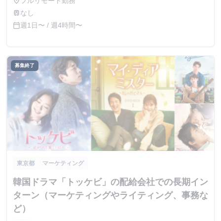
フルリモート勤務
place
なし
train
週1日〜 / 週4時間〜
calendar_today
募集終了
東京都
マーケティング
韓国ドラマ「トッケビ」の配給会社での長期イン
ターン（マーケティングやライティング、事務な
ど）