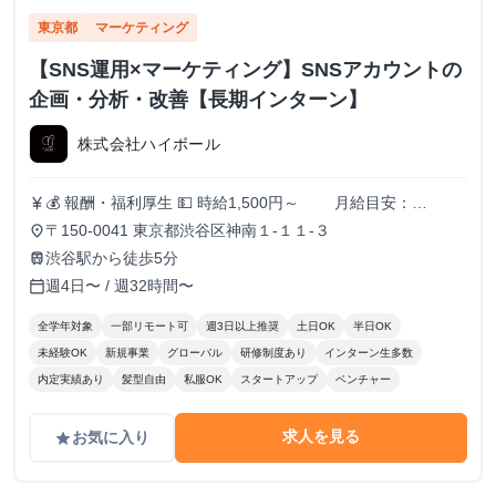
東京都
マーケティング
【SNS運用×マーケティング】SNSアカウントの
企画・分析・改善【長期インターン】
株式会社ハイボール
💰 報酬・福利厚生 💵 時給1,500円～ 月給目安：
currency_yen
200,000円〜300,000円 ✅ スキル・実績に応じて昇給あり！
〒150-0041 東京都渋谷区神南１-１１-３
place
（半年ごとに査定） 🏠 住まいのサポートも充実！ 🔹 家賃
渋谷駅から徒歩5分
train
補助（最大3万円/月） ┗ 渋谷周辺に住んでいる or 住む予
週4日〜 / 週32時間〜
calendar_today
定のメンバーを対象に支給！ 📚️休学中の希望者には、休学
費用の全額負担あり
全学年対象
一部リモート可
週3日以上推奨
土日OK
半日OK
未経験OK
新規事業
グローバル
研修制度あり
インターン生多数
内定実績あり
髪型自由
私服OK
スタートアップ
ベンチャー
求人を見る
お気に入り
grade