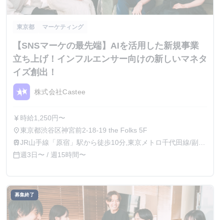
東京都
マーケティング
【SNSマーケの最先端】AIを活用した新規事業
立ち上げ！インフルエンサー向けの新しいマネタ
イズ創出！
株式会社Castee
時給1,250円〜
currency_yen
東京都渋谷区神宮前2-18-19 the Folks 5F
place
JR山手線「原宿」駅から徒歩10分,東京メトロ千代田線/副都
train
心線「明治神宮前」駅から徒歩8分
週3日〜 / 週15時間〜
calendar_today
募集終了