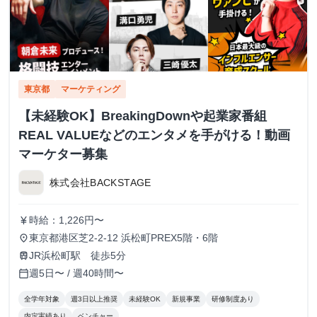
東京都
マーケティング
【未経験OK】BreakingDownや起業家番組
REAL VALUEなどのエンタメを手がける！動画
マーケター募集
株式会社BACKSTAGE
時給：1,226円〜
currency_yen
東京都港区芝2-2-12 浜松町PREX5階・6階
place
JR浜松町駅 徒歩5分
train
週5日〜 / 週40時間〜
calendar_today
全学年対象
週3日以上推奨
未経験OK
新規事業
研修制度あり
内定実績あり
ベンチャー