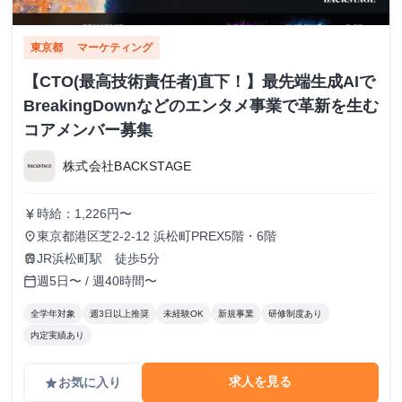
東京都
マーケティング
【CTO(最高技術責任者)直下！】最先端生成AIで
BreakingDownなどのエンタメ事業で革新を生む
コアメンバー募集
株式会社BACKSTAGE
時給：1,226円〜
currency_yen
東京都港区芝2-2-12 浜松町PREX5階・6階
place
JR浜松町駅 徒歩5分
train
週5日〜 / 週40時間〜
calendar_today
全学年対象
週3日以上推奨
未経験OK
新規事業
研修制度あり
内定実績あり
求人を見る
お気に入り
grade