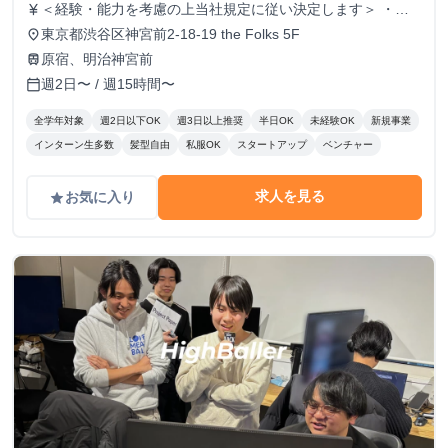
＜経験・能力を考慮の上当社規定に従い決定します＞ ・時
currency_yen
給1,250円〜 ・昇給：実績に応じて有
東京都渋谷区神宮前2-18-19 the Folks 5F
place
原宿、明治神宮前
train
週2日〜 / 週15時間〜
calendar_today
全学年対象
週2日以下OK
週3日以上推奨
半日OK
未経験OK
新規事業
インターン生多数
髪型自由
私服OK
スタートアップ
ベンチャー
求人を見る
お気に入り
grade