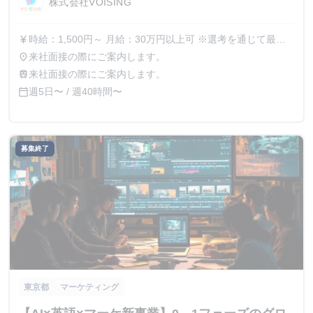
株式会社VOISING
時給：1,500円～ 月給：30万円以上可 ※選考を通じて最終
currency_yen
的なオファー金額が調整（上振れ・下振れ）されることがご
来社面接の際にご案内します。
place
ざいます。 ご経験や専門スキル（動画編集・デザイン）を
来社面接の際にご案内します。
train
もとに最終的な報酬を決定いたします。 ※インターン期間
週5日〜 / 週40時間〜
calendar_today
中の貢献度や成果に応じて、昇給の機会があります。 ※交
通費は別途全額支給します。
募集終了
東京都
マーケティング