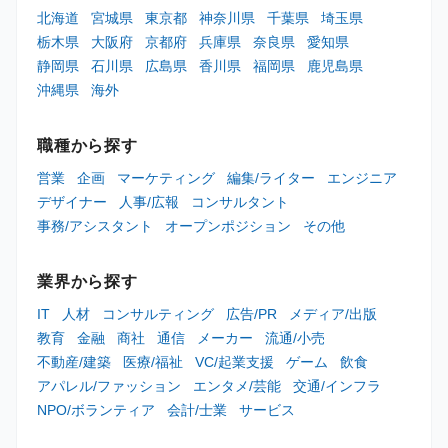
北海道
宮城県
東京都
神奈川県
千葉県
埼玉県
栃木県
大阪府
京都府
兵庫県
奈良県
愛知県
静岡県
石川県
広島県
香川県
福岡県
鹿児島県
沖縄県
海外
職種から探す
営業
企画
マーケティング
編集/ライター
エンジニア
デザイナー
人事/広報
コンサルタント
事務/アシスタント
オープンポジション
その他
業界から探す
IT
人材
コンサルティング
広告/PR
メディア/出版
教育
金融
商社
通信
メーカー
流通/小売
不動産/建築
医療/福祉
VC/起業支援
ゲーム
飲食
アパレル/ファッション
エンタメ/芸能
交通/インフラ
NPO/ボランティア
会計/士業
サービス