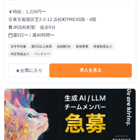
時給：1,226円〜
currency_yen
東京都港区芝2-2-12 浜松町PREX5階・6階
place
JR浜松町駅 徒歩5分
train
週5日〜 / 週40時間〜
calendar_today
全学年対象
週3日以上推奨
未経験OK
新規事業
研修制度あり
内定実績あり
ベンチャー
求人を見る
お気に入り
grade