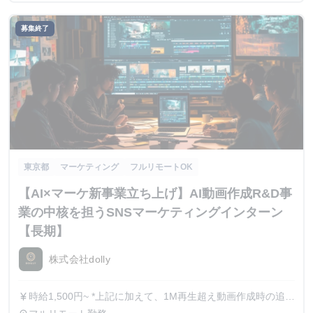
募集終了
東京都
マーケティング
フルリモートOK
【AI×マーケ新事業立ち上げ】AI動画作成R&D事
業の中核を担うSNSマーケティングインターン
【長期】
株式会社dolly
時給1,500円~ *上記に加えて、1M再生超え動画作成時の追加
currency_yen
報酬を検討しています