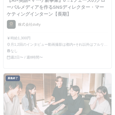
【AI×英語×マーケ新事業】0→1フェーズのグロ
ーバルメディアを作るSNSディレクター・マー
ケティングインターン【長期】
株式会社dolly
時給1,300円
currency_yen
月1,2回のインタビュー動画撮影は都内+それ以外はフルリモ
place
ート可能
なし
train
週2日〜 / 週8時間〜
calendar_today
募集終了