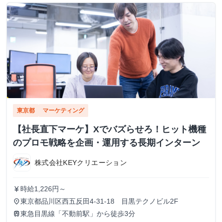
東京都
マーケティング
【社長直下マーケ】Xでバズらせろ！ヒット機種
のプロモ戦略を企画・運用する長期インターン
株式会社KEYクリエーション
時給1,226円～
currency_yen
東京都品川区西五反田4-31-18 目黒テクノビル2F
place
東急目黒線「不動前駅」から徒歩3分
train