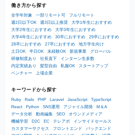
働き方から探す
全学年対象
一部リモート可
フルリモート
週2日以下OK
週3日以上推奨
大学1年生におすすめ
大学2年生におすすめ
大学3年生におすすめ
大学4年生におすすめ
30卒におすすめ
29卒におすすめ
28卒におすすめ
27卒におすすめ
地方学生向け
土日OK
半日OK
未経験OK
新規事業
グローバル
研修制度あり
社長直下
インターン生多数
内定実績あり
髪型自由
私服OK
スタートアップ
ベンチャー
上場企業
キーワードから探す
Ruby
Rails
PHP
Laravel
JavaScript
TypeScript
React
Python
SNS運用
アジャイル開発
M＆A
データ分析
動画編集
SEO
オウンドメディア
機械学習
D2C
EC
テレアポ
インサイドセールス
カスタマーサクセス
フロントエンド
バックエンド