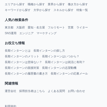
エリアから探す
職種から探す
業界から探す
働き方から探す
キーワードから探す
大学から探す
スキルから探す
特集一覧
人気の検索条件
東京都
大阪府
愛知・名古屋
フルリモート
営業
ライター
SNS運用
エンジニア
マーケティング
お役立ち情報
長期インターンとは
長期インターンの探し方
長期インターンのメリット
長期インターンはいつから？
長期インターンは意味ない？
長期インターンは就活に有利？
長期インターンの面接対策
長期インターンの志望動機
長期インターンの履歴書の書き方
長期インターンの応募メール
関連情報
運営会社
採用担当者はこちら
よくある質問
お問い合わせ
利用規約