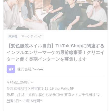
東京都
マーケティング
【髪色服装ネイル自由】TikTok Shopに関連する
インフルエンサーマーケの最前線事業！クリエイ
ターと働く長期インターンを募集します
株式会社Castee
時給1,250円〜
currency_yen
東京都渋谷区神宮前2-18-19 the Folks 5F
place
JR山手線「原宿」駅から徒歩10分,東京メトロ千代田線/副都
train
心線「明治神宮前」駅から徒歩8分
週3日〜 / 週15時間〜
calendar_today