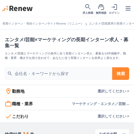
search
support_agent
login
Open
求人検索
無料相談
ログイン
chevron_right
長期インターン・有給インターンサイトRenew（リニュー）
エンタメ/芸能業界の長期インタ
エンタメ/芸能×マーケティングの長期インターン求人・募
集一覧
エンタメ/芸能とマーケティングの条件に合う長期インターン求人・募集を14件掲載中。職
種・業界・働き方を掛け合わせて、あなたに合う長期インターンを効率よく探せます。
search
検索
location_on
勤務地
選択してください >
work_outline
職種・業界
マーケティング・エンタメ／芸能 ...
check
こだわり
選択してください >
14