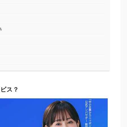
れ
ービス？