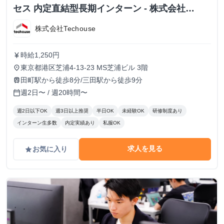
セス 内定直結型長期インターン - 株式会社
Techouse
株式会社Techouse
時給1,250円
currency_yen
東京都港区芝浦4-13-23 MS芝浦ビル 3階
place
田町駅から徒歩8分/三田駅から徒歩9分
train
週2日〜 / 週20時間〜
calendar_today
週2日以下OK
週3日以上推奨
半日OK
未経験OK
研修制度あり
インターン生多数
内定実績あり
私服OK
求人を見る
お気に入り
grade