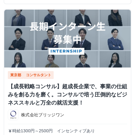
東京都
コンサルタント
【成長戦略コンサル】超成長企業で、事業の仕組
みを創る力を磨く。コンサルで培う圧倒的なビジ
ネススキルと万全の就活支援！
株式会社ブリッジワン
時給1300円～2500円 インセンティブあり
currency_yen