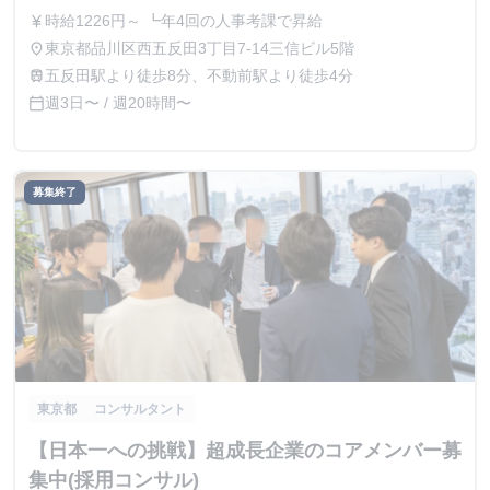
を持つ方大歓迎！ - 株式会社b&qの長期・有給イ
時給1226円～ ┗年4回の人事考課で昇給
currency_yen
ンターンシップ
東京都品川区西五反田3丁目7-14三信ビル5階
place
五反田駅より徒歩8分、不動前駅より徒歩4分
train
週3日〜 / 週20時間〜
calendar_today
募集終了
東京都
コンサルタント
【日本一への挑戦】超成長企業のコアメンバー募
集中(採用コンサル)