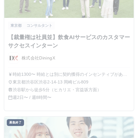
東京都
コンサルタント
【裁量権は社員並】飲食AIサービスのカスタマー
サクセスインターン
株式会社DiningX
時給1300〜 時給とは別に契約獲得のインセンティブがあり
currency_yen
ます。
東京都渋谷区渋谷2-14-13 岡崎ビル809
place
渋谷駅から徒歩5分（ヒカリエ・宮益坂方面）
train
週2日〜 / 週8時間〜
calendar_today
募集終了