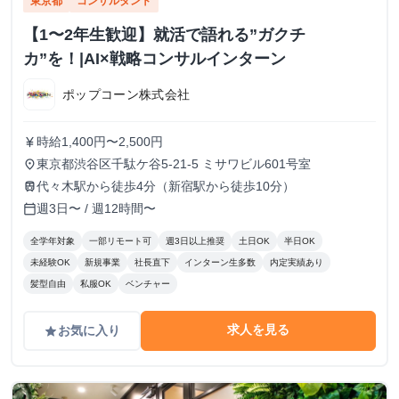
東京都
コンサルタント
【1〜2年生歓迎】就活で語れる”ガクチ
カ”を！|AI×戦略コンサルインターン
ポップコーン株式会社
時給1,400円〜2,500円
currency_yen
東京都渋谷区千駄ケ谷5-21-5 ミサワビル601号室
place
代々木駅から徒歩4分（新宿駅から徒歩10分）
train
週3日〜 / 週12時間〜
calendar_today
全学年対象
一部リモート可
週3日以上推奨
土日OK
半日OK
未経験OK
新規事業
社長直下
インターン生多数
内定実績あり
髪型自由
私服OK
ベンチャー
求人を見る
お気に入り
grade