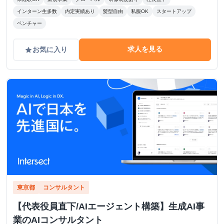
インターン生多数
内定実績あり
髪型自由
私服OK
スタートアップ
ベンチャー
求人を見る
お気に入り
grade
東京都
コンサルタント
【代表役員直下/AIエージェント構築】生成AI事
業のAIコンサルタント