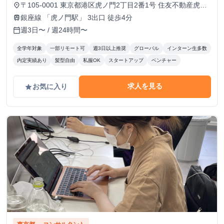
〒105-0001 東京都港区虎ノ門2丁目2番1号 住友不動産虎ノ
place
門タワー 16階
銀座線 「虎ノ門駅」 3出口 徒歩4分
train
週3日〜 / 週24時間〜
calendar_today
全学年対象
一部リモート可
週3日以上推奨
グローバル
インターン生多数
内定実績あり
髪型自由
私服OK
スタートアップ
ベンチャー
求人を見る
お気に入り
grade