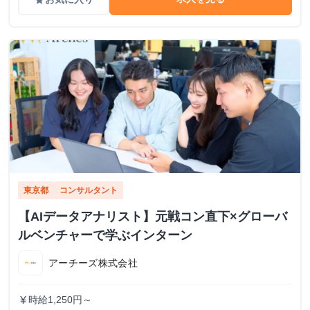
東京都
コンサルタント
【AIデータアナリスト】元戦コン直下×グローバ
ルベンチャーで学ぶインターン
アーチーズ株式会社
時給1,250円～
currency_yen