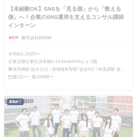
【未経験OK】SNSを「見る側」から「教える
側」へ！企業のSNS運用を支えるコンサル講師
インターン
株式会社BESW
時給1,250円〜
currency_yen
東京都台東区浅草橋5-23-6KAMAYAビル 3階
place
浅草橋駅 徒歩11分 / 新御徒町駅駅 徒歩9分 / 秋葉原駅 徒歩
train
13分
週2日〜 / 週16時間〜
calendar_today
募集終了