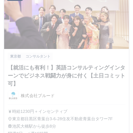
東京都
コンサルタント
【就活にも有利！】英語コンサルティングインタ
ーンでビジネス戦闘力が身に付く【土日コミット
可】
株式会社ブルード
時給1230円＋インセンティブ
currency_yen
東京都目黒区青葉台3-6-28住友不動産青葉台タワー7F
place
池尻大橋駅から徒歩8分
train