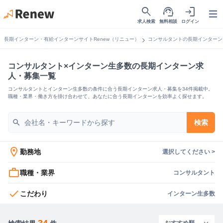
search
support_agent
login
Open
求人検索
無料相談
ログイン
chevron_right
長期インターン・有給インターンサイトRenew（リニュー）
コンサルタントの長期インターン
コンサルタント×インターン生多数の長期インターン求
人・募集一覧
コンサルタントとインターン生多数の条件に合う長期インターン求人・募集を34件掲載中。
職種・業界・働き方を掛け合わせて、あなたに合う長期インターンを効率よく探せます。
search
検索
location_on
勤務地
選択してください >
work_outline
職種・業界
コンサルタント
check
こだわり
インターン生多数
34