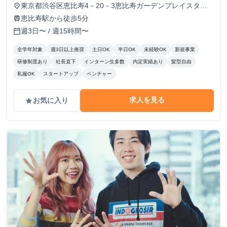
東京都渋谷区恵比寿4－20－3恵比寿ガーデンプレイスタワ
place
ー15F、21F
恵比寿駅から徒歩5分
train
週3日〜 / 週15時間〜
calendar_today
全学年対象
週3日以上推奨
土日OK
半日OK
未経験OK
新規事業
研修制度あり
社長直下
インターン生多数
内定実績あり
髪型自由
私服OK
スタートアップ
ベンチャー
求人を見る
お気に入り
grade