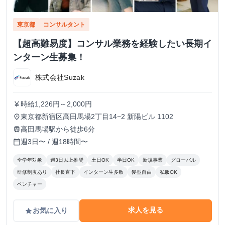
東京都
コンサルタント
【超高難易度】コンサル業務を経験したい長期イ
ンターン生募集！
株式会社Suzak
時給1,226円～2,000円
currency_yen
東京都新宿区高田馬場2丁目14−2 新陽ビル 1102
place
高田馬場駅から徒歩6分
train
週3日〜 / 週18時間〜
calendar_today
全学年対象
週3日以上推奨
土日OK
半日OK
新規事業
グローバル
研修制度あり
社長直下
インターン生多数
髪型自由
私服OK
ベンチャー
求人を見る
お気に入り
grade