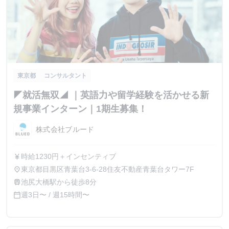
東京都
コンサルタント
◤就活無双◢ ｜英語力や留学経験を活かせる新
規事業インターン｜1期生募集！
株式会社ブルード
時給1230円＋インセンティブ
currency_yen
東京都目黒区青葉台3-6-28住友不動産青葉台タワー7F
place
池尻大橋駅から徒歩8分
train
週3日〜 / 週15時間〜
calendar_today