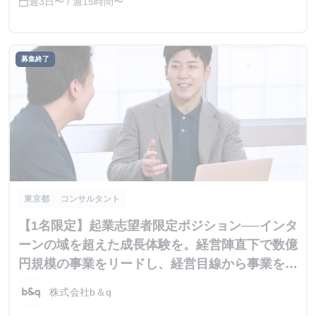
週3日〜 / 週15時間〜
calendar_today
募集終了
東京都
コンサルタント
【1名限定】起業志望者限定ポジション──インタ
ーンの域を超えた成長体験を。経営陣直下で数億
円規模の事業をリードし、経営目線から事業を動
かす経験を積めます。成果にこだわり、学生時代
株式会社b＆q
に本格的な実績を築きたい方、起業を目指す情熱