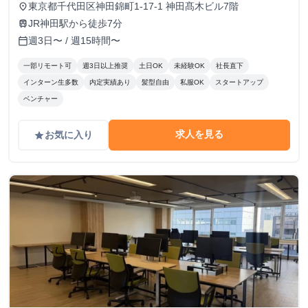
東京都千代田区神田錦町1-17-1 神田髙木ビル7階
place
JR神田駅から徒歩7分
train
週3日〜 / 週15時間〜
calendar_today
一部リモート可
週3日以上推奨
土日OK
未経験OK
社長直下
インターン生多数
内定実績あり
髪型自由
私服OK
スタートアップ
ベンチャー
求人を見る
お気に入り
grade