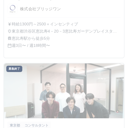
株式会社ブリッジワン
時給1300円～2500＋インセンティブ
currency_yen
東京都渋谷区恵比寿4－20－3恵比寿ガーデンプレイスタワ
place
ー15F、21F
恵比寿駅から徒歩5分
train
週3日〜 / 週18時間〜
calendar_today
募集終了
東京都
コンサルタント