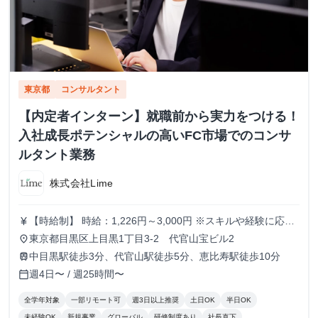
東京都
コンサルタント
【内定者インターン】就職前から実力をつける！
入社成長ポテンシャルの高いFC市場でのコンサ
ルタント業務
株式会社Lime
【時給制】 時給：1,226円～3,000円 ※スキルや経験に応じ
currency_yen
て昇給します。 【月給制】 尚、フルコミットできる方は月
東京都目黒区上目黒1丁目3-2 代官山宝ビル2
place
給制もご用意しております。 月給: 230,000円〜 ※毎月行う
中目黒駅徒歩3分、代官山駅徒歩5分、恵比寿駅徒歩10分
train
評価面談により毎月昇給の可能性あり ※年間の昇給平均額
週4日〜 / 週25時間〜
calendar_today
80,000円 <モデル月収> 260,000円 /入社6ヶ月 330,000
円 /入社1年 400,000円 /入社1年半 500,000円 /入社2年
全学年対象
一部リモート可
週3日以上推奨
土日OK
半日OK
未経験OK
新規事業
グローバル
研修制度あり
社長直下