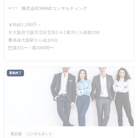
会社SMADコンサルティングの長期・有給インタ
株式会社SMADコンサルティング
ーンシップ
時給1,200円～
currency_yen
大阪府大阪市北区芝田2-4-1東洋ビル新館208
place
各線大阪駅から徒歩5分
train
週3日〜 / 週20時間〜
calendar_today
募集終了
東京都
コンサルタント