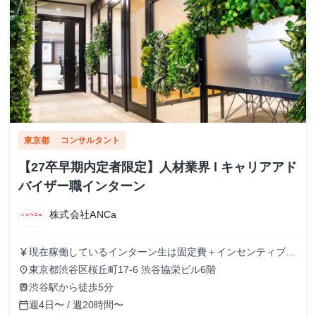
東京都
コンサルタント
【27卒早期内定者限定】人材業界 l キャリアアド
バイザー職インターン
株式会社ANCa
現在稼働しているインターン生は固定費＋インセンティブ＋
currency_yen
交通費支給により 月10万円前後お支払いしています。 ▼条
東京都渋谷区桜丘町17-6 渋谷協栄ビル6階
place
件詳細 固定給（月5万円～）+インセンティブ 【固定給につ
渋谷駅から徒歩5分
train
いて】 稼働時間や面談実施件数、スキル/ポテンシャルに応
週4日〜 / 週20時間〜
calendar_today
じて決定致します。（昇給あり） ※評価制度の詳細は面談