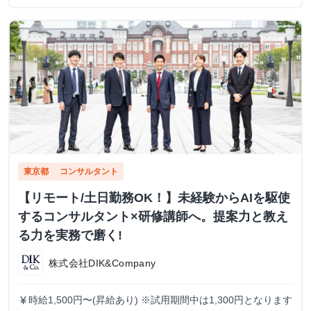
東京都
コンサルタント
【リモート/土日勤務OK！】未経験からAIを駆使
するコンサルタント×研修講師へ。提案力と教え
る力を実務で磨く!
株式会社DIK&Company
時給1,500円〜(昇給あり) ※試用期間中は1,300円となります
currency_yen