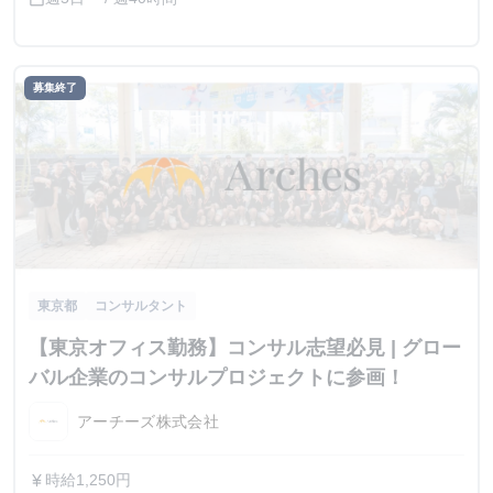
募集終了
東京都
コンサルタント
【東京オフィス勤務】コンサル志望必見 | グロー
バル企業のコンサルプロジェクトに参画！
アーチーズ株式会社
時給1,250円
currency_yen