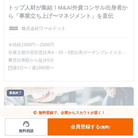
トップ人材が集結！M&A/外資コンサル出身者か
ら「事業立ち上げ〜マネジメント」を直伝
株式会社ワールドット
時給1300円～2500円
currency_yen
東京都渋谷区恵比寿4－20－3恵比寿ガーデンプレイスタワ
place
ー15F
恵比寿駅から徒歩5分
train
週3日〜 / 週18時間〜
calendar_today
募集終了
handshake
無料登録で、企業からスカウトが届く！
support_agent
会員登録する
(無料)
無料相談