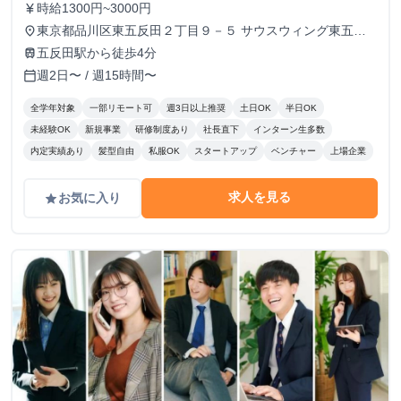
時給1300円~3000円
currency_yen
東京都品川区東五反田２丁目９－５ サウスウィング東五反
place
田５階
五反田駅から徒歩4分
train
週2日〜 / 週15時間〜
calendar_today
全学年対象
一部リモート可
週3日以上推奨
土日OK
半日OK
未経験OK
新規事業
研修制度あり
社長直下
インターン生多数
内定実績あり
髪型自由
私服OK
スタートアップ
ベンチャー
上場企業
求人を見る
お気に入り
grade