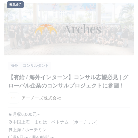
募集終了
海外
コンサルタント
【有給 / 海外インターン】コンサル志望必見 | グ
ローバル企業のコンサルプロジェクトに参画！
アーチーズ株式会社
月収6,000元～
currency_yen
中国上海 または ベトナム （ホーチミン）
place
上海 / ホーチミン
train
週5日〜 / 週40時間〜
calendar_today