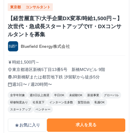
東京都
コンサルタント
【経営層直下/大手企業DX変革/時給1,500円～】
次世代・急成長スタートアップでIT・DXコンサ
ルタントを募集
Bluefield Energy株式会社
時給1,500円～
currency_yen
東京都港区新橋5丁目13番5号 新橋MCVビル 9階
place
JR新橋駅または都営地下鉄 汐留駅から徒歩5分
train
週3日〜 / 週20時間〜
calendar_today
全学年対象
週3日以上推奨
半日OK
未経験OK
新規事業
グローバル
研修制度あり
社長直下
インターン生多数
髪型自由
私服OK
スタートアップ
ベンチャー
求人を見る
お気に入り
grade