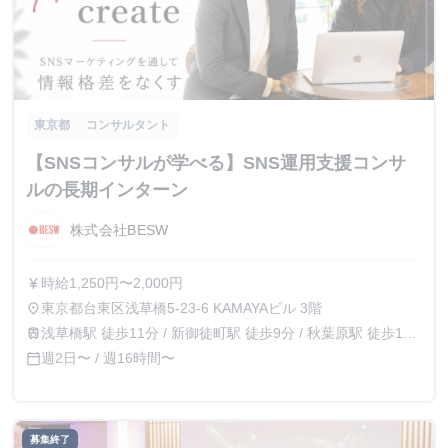
東京都
コンサルタント
【SNSコンサルが学べる】SNS運用支援コンサ
ルの長期インターン
株式会社BESW
時給1,250円〜2,000円
currency_yen
東京都台東区浅草橋5-23-6 KAMAYAビル 3階
place
浅草橋駅 徒歩11分 / 新御徒町駅 徒歩9分 / 秋葉原駅 徒歩13
train
分
週2日〜 / 週16時間〜
calendar_today
募集終了