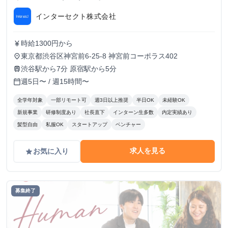
インターセクト株式会社
時給1300円から
currency_yen
東京都渋谷区神宮前6-25-8 神宮前コーポラス402
place
渋谷駅から7分 原宿駅から5分
train
週5日〜 / 週15時間〜
calendar_today
全学年対象
一部リモート可
週3日以上推奨
半日OK
未経験OK
新規事業
研修制度あり
社長直下
インターン生多数
内定実績あり
髪型自由
私服OK
スタートアップ
ベンチャー
求人を見る
お気に入り
grade
募集終了