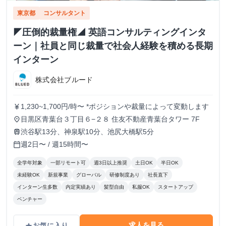
東京都
コンサルタント
◤圧倒的裁量権◢ 英語コンサルティングインタ
ーン｜社員と同じ裁量で社会人経験を積める長期
インターン
株式会社ブルード
1,230~1,700円/時〜 *ポジションや裁量によって変動します
currency_yen
目黒区青葉台３丁目６−２８ 住友不動産青葉台タワー 7F
place
渋谷駅13分、神泉駅10分、池尻大橋駅5分
train
週2日〜 / 週15時間〜
calendar_today
全学年対象
一部リモート可
週3日以上推奨
土日OK
半日OK
未経験OK
新規事業
グローバル
研修制度あり
社長直下
インターン生多数
内定実績あり
髪型自由
私服OK
スタートアップ
ベンチャー
求人を見る
お気に入り
grade