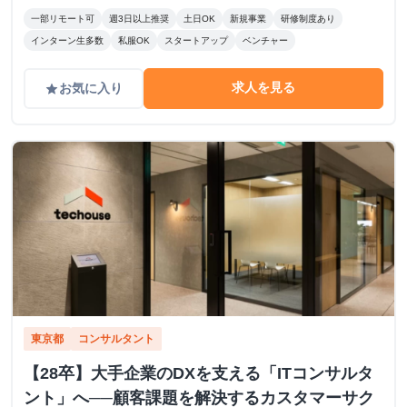
時にもご説明させていただきます。 【インセンティブ】 採
一部リモート可
週3日以上推奨
土日OK
新規事業
研修制度あり
用決定1名あたり5万円を固定給と別途支給します。
インターン生多数
私服OK
スタートアップ
ベンチャー
求人を見る
お気に入り
grade
東京都
コンサルタント
【28卒】大手企業のDXを支える「ITコンサルタ
ント」へ──顧客課題を解決するカスタマーサク