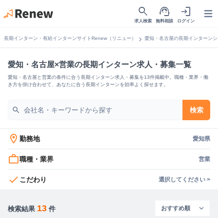
search
support_agent
login
Open
求人検索
無料相談
ログイン
chevron_right
長期インターン・有給インターンサイトRenew（リニュー）
愛知・名古屋の長期インターンシ
愛知・名古屋×営業の長期インターン求人・募集一覧
愛知・名古屋と営業の条件に合う長期インターン求人・募集を13件掲載中。職種・業界・働
き方を掛け合わせて、あなたに合う長期インターンを効率よく探せます。
search
検索
location_on
勤務地
愛知県
work_outline
職種・業界
営業
check
こだわり
選択してください >
13
検索結果
件