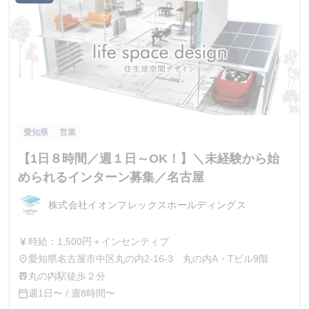
愛知県
営業
【1日８時間／週１日～OK！】＼未経験から始
められるインターン募集／名古屋
株式会社イオンフレックスホールディングス
時給：1,500円＋インセンティブ
currency_yen
愛知県名古屋市中区丸の内2-16-3 丸の内A・Tビル9階
place
丸の内駅徒歩２分
train
週1日〜 / 週8時間〜
calendar_today