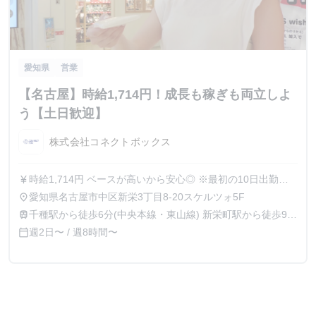
愛知県
営業
【名古屋】時給1,714円！成長も稼ぎも両立しよ
う【土日歓迎】
株式会社コネクトボックス
時給1,714円 ベースが高いから安心◎ ※最初の10日出勤は
currency_yen
時給1,100円となります。
愛知県名古屋市中区新栄3丁目8-20スケルツォ5F
place
千種駅から徒歩6分(中央本線・東山線) 新栄町駅から徒歩9分
train
(東山線)
週2日〜 / 週8時間〜
calendar_today