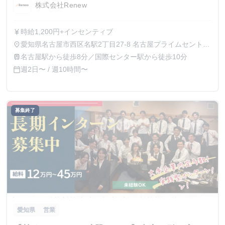
株式会社Renew
時給1,200円+インセンティブ
currency_yen
愛知県名古屋市西区名駅2丁目27-8 名古屋プライムセントラ
place
ルタワー3階
名古屋駅から徒歩8分／国際センター駅から徒歩10分
train
週2日〜 / 週10時間〜
calendar_today
募集終了
愛知県
営業