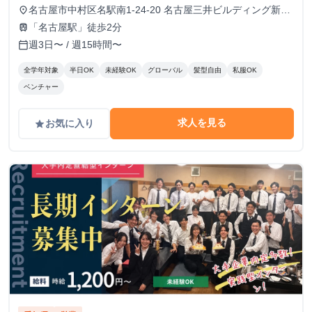
名古屋市中村区名駅南1-24-20 名古屋三井ビルディング新館
place
5階
「名古屋駅」徒歩2分
train
週3日〜 / 週15時間〜
calendar_today
全学年対象
半日OK
未経験OK
グローバル
髪型自由
私服OK
ベンチャー
求人を見る
お気に入り
grade