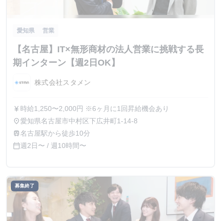
愛知県
営業
【名古屋】IT×無形商材の法人営業に挑戦する長
期インターン【週2日OK】
株式会社スタメン
時給1,250〜2,000円 ※6ヶ月に1回昇給機会あり
currency_yen
愛知県名古屋市中村区下広井町1-14-8
place
名古屋駅から徒歩10分
train
週2日〜 / 週10時間〜
calendar_today
募集終了