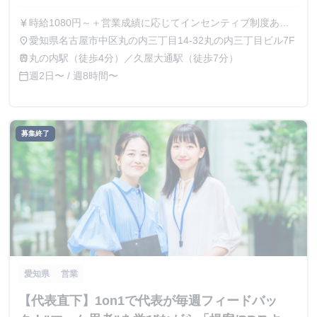
時給1080円～＋営業成績に応じてインセンティブ制度あり
currency_yen
※インセンティブ制度の詳細は面接時にご説明いたします。
愛知県名古屋市中区丸の内三丁目14-32丸の内三丁目ビル7F
place
丸の内駅（徒歩4分）／久屋大通駅（徒歩7分）
train
週2日〜 / 週8時間〜
calendar_today
募集終了
愛知県
営業
【代表直下】1on1で代表が毎週フィードバッ