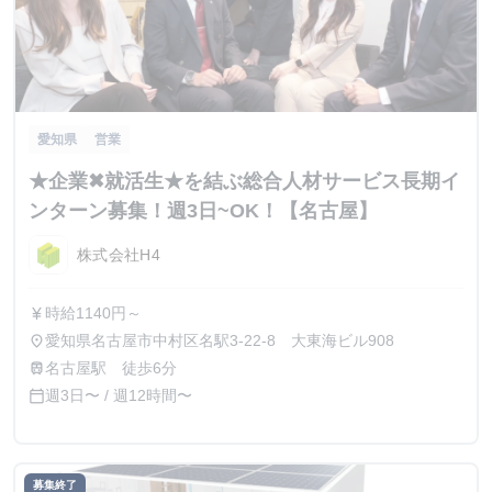
愛知県
営業
★企業✖就活生★を結ぶ総合人材サービス長期イ
ンターン募集！週3日~OK！【名古屋】
株式会社H4
時給1140円～
currency_yen
愛知県名古屋市中村区名駅3-22-8 大東海ビル908
place
名古屋駅 徒歩6分
train
週3日〜 / 週12時間〜
calendar_today
募集終了