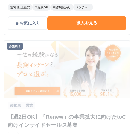
センター駅 徒歩7分
週3日以上推奨
未経験OK
研修制度あり
ベンチャー
求人を見る
お気に入り
grade
募集終了
愛知県
営業
【週2日OK】「Renew」の事業拡大に向けたtoC
向けインサイドセールス募集