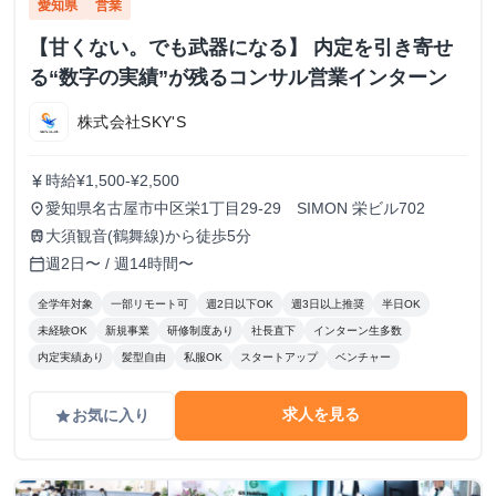
愛知県
営業
【甘くない。でも武器になる】 内定を引き寄せ
る“数字の実績”が残るコンサル営業インターン
株式会社SKY'S
時給¥1,500-¥2,500
currency_yen
愛知県名古屋市中区栄1丁目29-29 SIMON 栄ビル702
place
大須観音(鶴舞線)から徒歩5分
train
週2日〜 / 週14時間〜
calendar_today
全学年対象
一部リモート可
週2日以下OK
週3日以上推奨
半日OK
未経験OK
新規事業
研修制度あり
社長直下
インターン生多数
内定実績あり
髪型自由
私服OK
スタートアップ
ベンチャー
求人を見る
お気に入り
grade