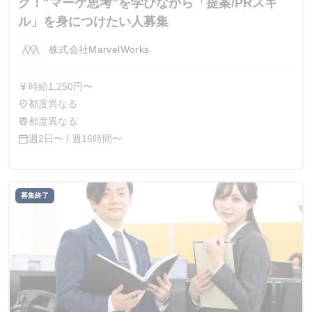
ク！"マーケ思考"を学びながら「提案/PRスキ
ル」を身につけたい人募集
株式会社MarvelWorks
時給1,250円〜
currency_yen
都度異なる
place
都度異なる
train
週2日〜 / 週16時間〜
calendar_today
募集終了