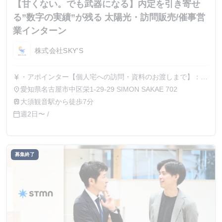
【甘くない。でも武器になる】内定を引き寄せ
る”数字の実績”が残る 太陽光・訪問販売/催事営
業インターン
株式会社SKY'S
・アポインター【個人宅への訪問・資料のお渡しまで】：
currency_yen
120,000～150,000円/件 ・クローザー【商品の提案から契約
愛知県名古屋市中区栄1-29-29 SIMON SAKAE 702
place
まで】：300,000円/件 ・アポ＆クローザー【上記業務一人
大須観音駅から徒歩7分
train
称完結】：400,000～450,000円/件 ※完全成果報酬型(相談)
週2日〜 /
calendar_today
募集終了