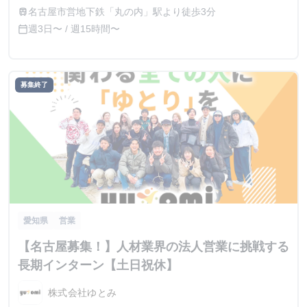
名古屋市営地下鉄「丸の内」駅より徒歩3分
train
週3日〜 / 週15時間〜
calendar_today
募集終了
愛知県
営業
【名古屋募集！】人材業界の法人営業に挑戦する
長期インターン【土日祝休】
株式会社ゆとみ