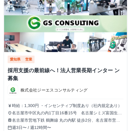
愛知県
営業
採用支援の最前線へ！法人営業長期インター ン
募集
株式会社ジーエスコンサルティング
時給：1,300円 ・インセンティブ制度あり（社内規定あり）
currency_yen
名古屋市中区丸の内1丁目16番15号 名古屋シミズ富国生命
place
ビル7階
名古屋市営地下鉄 鶴舞線 丸の内駅 徒歩2分、名古屋市営地
train
下鉄 東山線 伏見駅 徒歩7分、名古屋市営地下鉄 桜通線 国際
週3日〜 / 週12時間〜
calendar_today