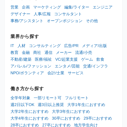
営業
企画
マーケティング
編集/ライター
エンジニア
デザイナー
人事/広報
コンサルタント
事務/アシスタント
オープンポジション
その他
業界から探す
IT
人材
コンサルティング
広告/PR
メディア/出版
教育
金融
商社
通信
メーカー
流通/小売
不動産/建築
医療/福祉
VC/起業支援
ゲーム
飲食
アパレル/ファッション
エンタメ/芸能
交通/インフラ
NPO/ボランティア
会計/士業
サービス
働き方から探す
全学年対象
一部リモート可
フルリモート
週2日以下OK
週3日以上推奨
大学1年生におすすめ
大学2年生におすすめ
大学3年生におすすめ
大学4年生におすすめ
30卒におすすめ
29卒におすすめ
28卒におすすめ
27卒におすすめ
地方学生向け