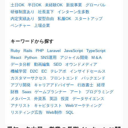
土日OK
半日OK
未経験OK
新規事業
グローバル
研修制度あり
社長直下
インターン生多数
内定実績あり
髪型自由
私服OK
スタートアップ
ベンチャー
上場企業
キーワードから探す
Ruby
Rails
PHP
Laravel
JavaScript
TypeScript
React
Python
SNS運用
アジャイル開発
M＆A
データ分析
動画編集
SEO
オウンドメディア
機械学習
D2C
EC
テレアポ
インサイドセールス
カスタマーサクセス
フロントエンド
バックエンド
アプリ開発
キャリアアドバイザー
行政書士
経理
財務
Saas
ゲームプランナー
アート
プログラミング
メタバース
外資系
英語
投資
データサイエンス
アナリスト
キャピタリスト
Webマーケティング
リスティング広告
Web制作
SQL