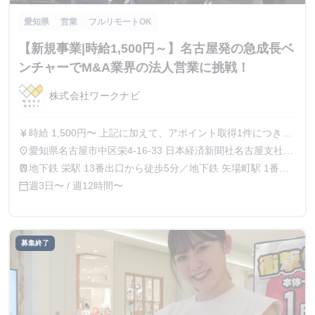
愛知県
営業
フルリモートOK
【新規事業|時給1,500円～】名古屋発の急成長ベ
ンチャーでM&A業界の法人営業に挑戦！
株式会社ワークナビ
時給 1,500円〜 上記に加えて、アポイント取得1件につき
currency_yen
5,000円～のインセンティブを付与
愛知県名古屋市中区栄4-16-33 日本経済新聞社名古屋支社ビ
place
ル5階
地下鉄 栄駅 13番出口から徒歩5分／地下鉄 矢場町駅 1番出
train
口から徒歩5分
週3日〜 / 週12時間〜
calendar_today
募集終了