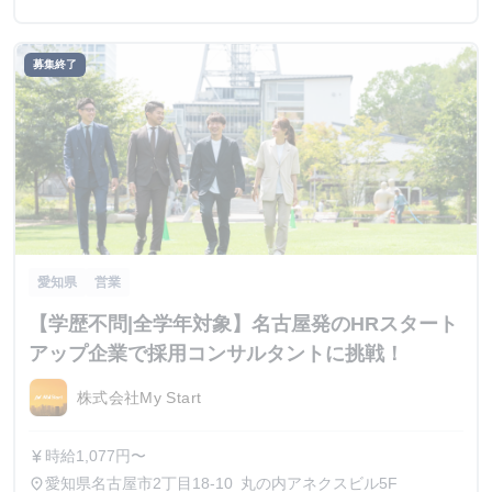
募集終了
愛知県
営業
【学歴不問|全学年対象】名古屋発のHRスタート
アップ企業で採用コンサルタントに挑戦！
株式会社My Start
時給1,077円〜
currency_yen
愛知県名古屋市2丁目18-10 丸の内アネクスビル5F
place