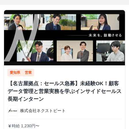
愛知県
営業
【名古屋拠点：セールス急募】未経験OK！顧客
データ管理と営業実務を学ぶインサイドセールス
長期インターン
株式会社ネクストビート
時給 1,230円〜
currency_yen