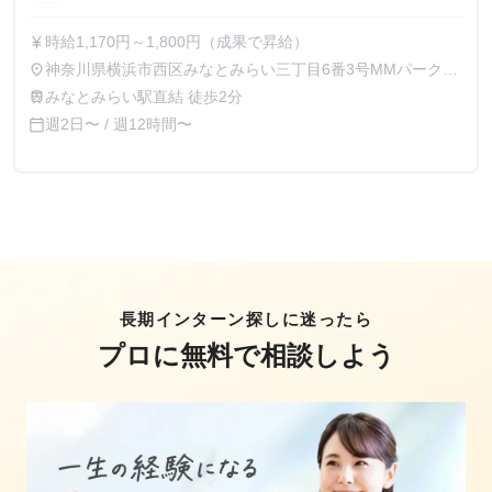
時給1,170円～1,800円（成果で昇給）
currency_yen
神奈川県横浜市西区みなとみらい三丁目6番3号MMパークビ
place
ル11階
みなとみらい駅直結 徒歩2分
train
週2日〜 / 週12時間〜
calendar_today
長期インターン探しに迷ったら
プロに無料で相談しよう