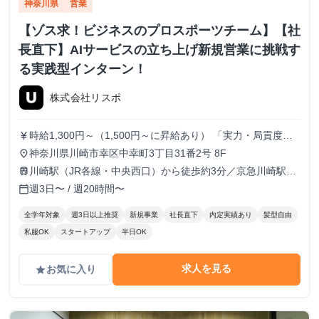
神奈川県
営業
【ゾス求！ビジネスのプロスポーツチーム】【社
長直下】AIサービスの立ち上げ新規営業に挑戦す
る実践型インターン！
株式会社リスポ
時給1,300円～（1,500円～に昇給あり） 「実力・局貢度に
currency_yen
応じて昇給。領域のトップクリエイターを目指して一緒に成
神奈川県川崎市幸区中幸町3丁目31番2号 8F
place
長しましょう！」
川崎駅（JR各線・中央西口）から徒歩約3分／京急川崎駅
train
（京急本線）から徒歩約9分
週3日〜 / 週20時間〜
calendar_today
全学年対象
週3日以上推奨
新規事業
社長直下
内定実績あり
髪型自由
私服OK
スタートアップ
半日OK
求人を見る
お気に入り
grade