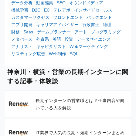
データ分析
動画編集
SEO
オウンドメディア
機械学習
D2C
EC
テレアポ
インサイドセールス
カスタマーサクセス
フロントエンド
バックエンド
アプリ開発
キャリアアドバイザー
行政書士
経理
財務
Saas
ゲームプランナー
アート
プログラミング
メタバース
外資系
英語
投資
データサイエンス
アナリスト
キャピタリスト
Webマーケティング
リスティング広告
Web制作
SQL
神奈川・横浜・営業の長期インターンに関
する記事・体験談
長期インターンの営業職とは？仕事内容や向
いている人を解説
IT業界で人気の長期・短期インターンまとめ