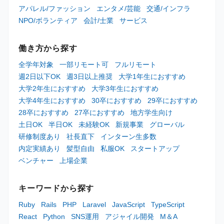
アパレル/ファッション
エンタメ/芸能
交通/インフラ
NPO/ボランティア
会計/士業
サービス
働き方から探す
全学年対象
一部リモート可
フルリモート
週2日以下OK
週3日以上推奨
大学1年生におすすめ
大学2年生におすすめ
大学3年生におすすめ
大学4年生におすすめ
30卒におすすめ
29卒におすすめ
28卒におすすめ
27卒におすすめ
地方学生向け
土日OK
半日OK
未経験OK
新規事業
グローバル
研修制度あり
社長直下
インターン生多数
内定実績あり
髪型自由
私服OK
スタートアップ
ベンチャー
上場企業
キーワードから探す
Ruby
Rails
PHP
Laravel
JavaScript
TypeScript
React
Python
SNS運用
アジャイル開発
M＆A