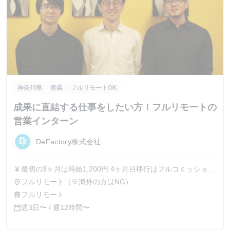
神奈川県
営業
フルリモートOK
成果に直結する仕事をしたい方！フルリモートの
営業インターン
DeFactory株式会社
最初の3ヶ月は時給1,200円 4ヶ月目移行はフルコミッション
currency_yen
制となります。 【ストック報酬制度】 案件ごとに毎月報酬
フルリモート（※海外の方はNG）
place
を得るビジネスモデルとなります。 あなたが携わった案件
フルリモート
train
において契約が発生したら、得る報酬の一部を毎月支給しま
週3日〜 / 週12時間〜
calendar_today
す。 1件契約獲得につき、最低10,000円〜のお支払いとなり
ます。