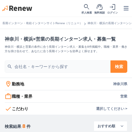
search
support_agent
login
Open
求人検索
無料相談
ログイン
chevron_right
長期インターン・有給インターンサイトRenew（リニュー）
神奈川・横浜の長期インターンシ
神奈川・横浜×営業の長期インターン求人・募集一覧
神奈川・横浜と営業の条件に合う長期インターン求人・募集を8件掲載中。職種・業界・働き
方を掛け合わせて、あなたに合う長期インターンを効率よく探せます。
search
検索
location_on
勤務地
神奈川県
work_outline
職種・業界
営業
check
こだわり
選択してください >
8
検索結果
件