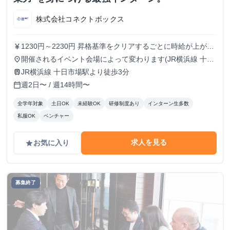
株式会社コネクトボックス
1230円～2230円 昇格基準をクリアするごとに時給が上がっ
currency_yen
ていきます。
開催されるイベント会場によって変わります(JR横浜線 十日
place
市場駅周辺)
JR横浜線 十日市場駅より徒歩3分
train
週2日〜 / 週14時間〜
calendar_today
全学年対象
土日OK
未経験OK
研修制度あり
インターン生多数
私服OK
ベンチャー
求人を見る
お気に入り
grade
募集終了