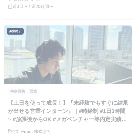
週3日〜 / 週20時間〜
calendar_today
募集終了
神奈川県
営業
【土日を使って成長！】『未経験でもすぐに結果
が出せる営業インターン』｜#時給制 #1日3時間
~ #放課後からOK #メガベンチャー等内定実績多
数
Foonz株式会社