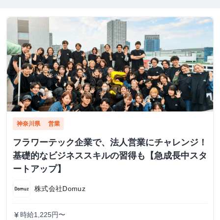
神奈川県
営業
フラワーテック企業で、法人営業にチャレンジ！
基礎的なビジネススキルの習得も【急成長中スタ
ートアップ】
株式会社Domuz
時給1,225円〜
currency_yen