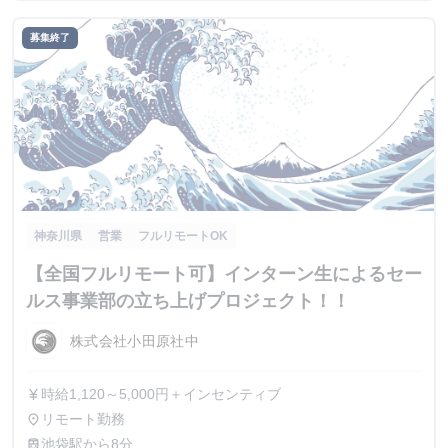
募集終了
神奈川県
営業
フルリモートOK
【全国フルリモート可】インターン生によるセー
ルス事業部の立ち上げプロジェクト！！
株式会社小田原社中
時給1,120～5,000円＋インセンティブ
currency_yen
リモート勤務
place
池袋駅から8分
train