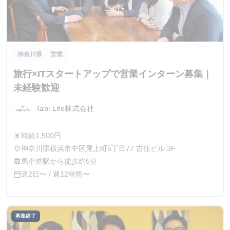
神奈川県
営業
旅行×ITスタートアップで営業インターン募集｜
未経験歓迎
Tabi Life株式会社
時給1,500円
currency_yen
神奈川県横浜市中区尾上町5丁目77 吉住ビル 3F
place
馬車道駅から徒歩約5分
train
週2日〜 / 週12時間〜
calendar_today
募集終了