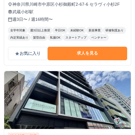
神奈川県川崎市中原区小杉御殿町2-67-6 セラヴィ小杉2F
place
武蔵小杉駅
train
週3日〜 / 週16時間〜
calendar_today
全学年対象
週3日以上推奨
半日OK
未経験OK
新規事業
研修制度あり
内定実績あり
髪型自由
私服OK
スタートアップ
ベンチャー
求人を見る
お気に入り
grade