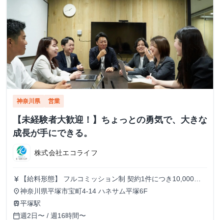
神奈川県
営業
【未経験者大歓迎！】ちょっとの勇気で、大きな
成長が手にできる。
株式会社エコライフ
【給料形態】 フルコミッション制 契約1件につき10,000
currency_yen
円〜130,000円 ※役職に応じて変動します。 【賞金制度】
神奈川県平塚市宝町4-14 ハネサム平塚6F
place
初昇格や目標達成の際、学生さんをご紹介いただいた際には
平塚駅
train
別途賞金を支給いたします！(10,000円〜40,000円) 【給与
週2日〜 / 週16時間〜
calendar_today