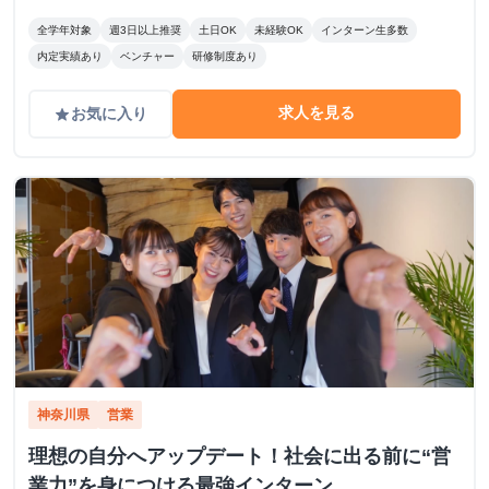
例】 ・半年以上継続しているインターン生の平均月給：15
万円 ・営業成績TOPのインターン生の月給例：60万
全学年対象
週3日以上推奨
土日OK
未経験OK
インターン生多数
内定実績あり
ベンチャー
研修制度あり
求人を見る
お気に入り
grade
神奈川県
営業
理想の自分へアップデート！社会に出る前に“営
業力”を身につける最強インターン。