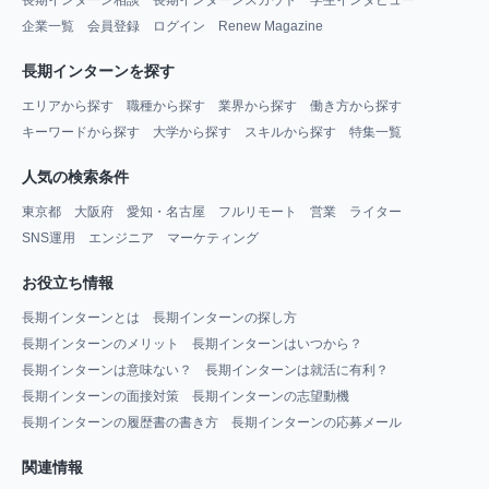
企業一覧
会員登録
ログイン
Renew Magazine
長期インターンを探す
エリアから探す
職種から探す
業界から探す
働き方から探す
キーワードから探す
大学から探す
スキルから探す
特集一覧
人気の検索条件
東京都
大阪府
愛知・名古屋
フルリモート
営業
ライター
SNS運用
エンジニア
マーケティング
お役立ち情報
長期インターンとは
長期インターンの探し方
長期インターンのメリット
長期インターンはいつから？
長期インターンは意味ない？
長期インターンは就活に有利？
長期インターンの面接対策
長期インターンの志望動機
長期インターンの履歴書の書き方
長期インターンの応募メール
関連情報