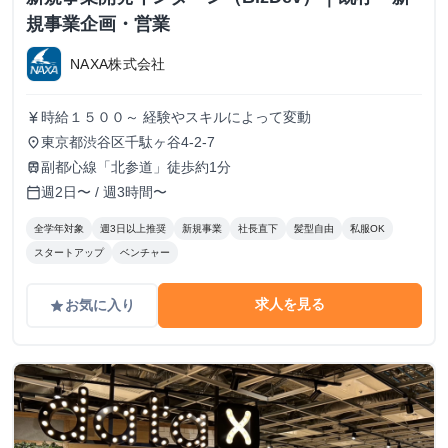
規事業企画・営業
NAXA株式会社
時給１５００～ 経験やスキルによって変動
currency_yen
東京都渋谷区千駄ヶ谷4-2-7
place
副都心線「北参道」徒歩約1分
train
週2日〜 / 週3時間〜
calendar_today
全学年対象
週3日以上推奨
新規事業
社長直下
髪型自由
私服OK
スタートアップ
ベンチャー
求人を見る
お気に入り
grade