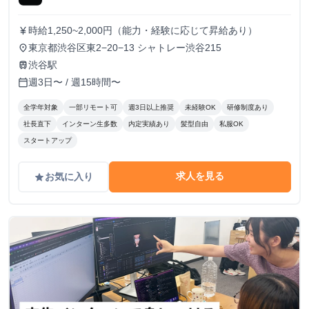
時給1,250~2,000円（能力・経験に応じて昇給あり）
currency_yen
東京都渋谷区東2−20−13 シャトレー渋谷215
place
渋谷駅
train
週3日〜 / 週15時間〜
calendar_today
全学年対象
一部リモート可
週3日以上推奨
未経験OK
研修制度あり
社長直下
インターン生多数
内定実績あり
髪型自由
私服OK
スタートアップ
求人を見る
お気に入り
grade