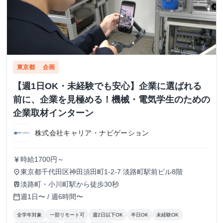
東京都
企画
【週1日OK・未経験でも安心】企業に選ばれる
前に、企業を見極める！機械・電気学生のための
企業取材インターン
株式会社キャリア・ナビゲーション
時給1700円～
currency_yen
東京都千代田区神田須田町1-2-7 淡路町駅前ビル8階
place
淡路町・小川町駅から徒歩30秒
train
週1日〜 / 週6時間〜
calendar_today
全学年対象
一部リモート可
週2日以下OK
半日OK
未経験OK