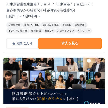
修終了後：1,600円～ ＼アポ獲得によるインセンティブあり
東京都港区東麻布１丁目９−１５ 東麻布 1丁目ビル 2F
place
／ 1件〜10件：10,000円 11件〜20件：20,000円 ※毎月獲
赤羽橋駅から徒歩5分 神谷町駅から徒歩9分
train
得件数の計算はリセットされます 給与モデル ■月48時間稼
週2日〜 / 週8時間〜
calendar_today
働、アポ10件の場合：176,800円 内訳：48時間×時給1,600
円＋10件×インセンティブ10,000円 ■月80時間稼働、アポ20
全学年対象
週2日以下OK
週3日以上推奨
半日OK
未経験OK
件の場合：428,000円 内訳：80時間×時給1,600円＋10件（1
インターン生多数
髪型自由
私服OK
スタートアップ
ベンチャー
件～10件）×インセンティブ10,000円＋10件（11件～20
件）×20,000円
求人を見る
お気に入り
grade