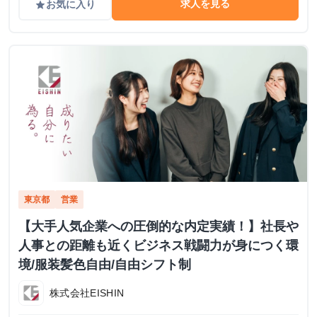
求人を見る
お気に入り
grade
東京都
営業
【大手人気企業への圧倒的な内定実績！】社長や
人事との距離も近くビジネス戦闘力が身につく環
境/服装髪色自由/自由シフト制
株式会社EISHIN