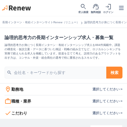
search
support_agent
login
Open
求人検索
無料相談
ログイン
chevron_right
長期インターン・有給インターンサイトRenew（リニュー）
論理的思考力が身につく長期イン
論理的思考力の長期インターンシップ求人・募集一覧
論理的思考力が身につく長期インターン・有給インターンシップ求人を884件掲載中。課題
の構造化・仮説立案・データに基づいた検証・戦略の組み立てなど、ロジカルシンキングを
実務で鍛えられる求人を掲載しています。筋道を立てて考え、説得力のあるアウトプットを
出す力は、コンサル・外資・総合商社の選考で特に重視されるスキルです。
search
検索
location_on
勤務地
選択してください >
work_outline
職種・業界
選択してください >
check
こだわり
選択してください >