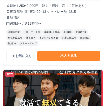
時給1,250~2,000円（能力・経験に応じて昇給あり）
currency_yen
東京都渋谷区東2−20−13 シャトレー渋谷215
place
渋谷駅
train
週3日〜 / 週15時間〜
calendar_today
全学年対象
一部リモート可
週3日以上推奨
半日OK
未経験OK
研修制度あり
社長直下
インターン生多数
内定実績あり
髪型自由
私服OK
スタートアップ
求人を見る
お気に入り
grade
NEW