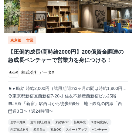
東京都
営業
【圧倒的成長/高時給2000円】200億資金調達の
急成長ベンチャーで営業力を身につける！
株式会社データX
● 時給 時給2,000円（試用期間の3ヶ月の間は時給1,900円）
currency_yen
※出勤日数に応じたボーナスもあり！！ ● 勤務時間 9:30
東京都新宿区西新宿7-20-1 住友不動産西新宿ビル25階
place
～18:30 ※月曜のみ10:30～19:30 ※実働8時間 ※原則残業な
JR線「新宿」駅西口から徒歩約9分 地下鉄丸の内線「西新
train
し 週5日でがっつり稼ぎたい人 / 週3~4日でもしっかり働き
宿」駅1番出口から徒歩約5分
週3日〜 / 週24時間〜
calendar_today
たい人 どちらも大歓迎！！！
全学年対象
週3日以上推奨
未経験OK
新規事業
研修制度あり
内定実績あり
髪型自由
私服OK
スタートアップ
ベンチャー