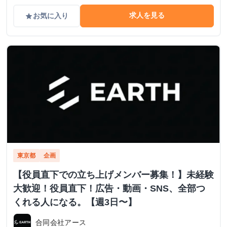
求人を見る
お気に入り
grade
東京都
企画
【役員直下での立ち上げメンバー募集！】未経験
大歓迎！役員直下！広告・動画・SNS、全部つ
くれる人になる。【週3日〜】
合同会社アース