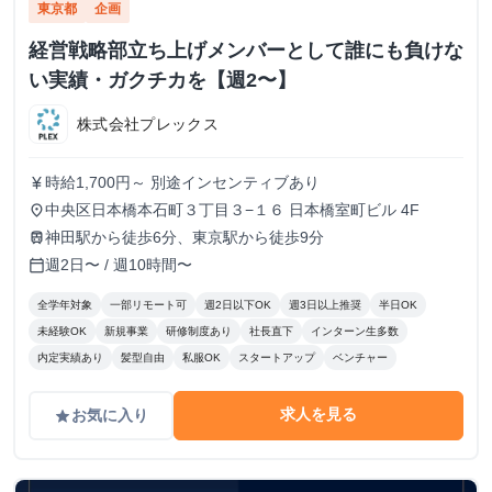
東京都
企画
経営戦略部立ち上げメンバーとして誰にも負けな
い実績・ガクチカを【週2〜】
株式会社プレックス
時給1,700円～ 別途インセンティブあり
currency_yen
中央区日本橋本石町３丁目３−１６ 日本橋室町ビル 4F
place
神田駅から徒歩6分、東京駅から徒歩9分
train
週2日〜 / 週10時間〜
calendar_today
全学年対象
一部リモート可
週2日以下OK
週3日以上推奨
半日OK
未経験OK
新規事業
研修制度あり
社長直下
インターン生多数
内定実績あり
髪型自由
私服OK
スタートアップ
ベンチャー
求人を見る
お気に入り
grade