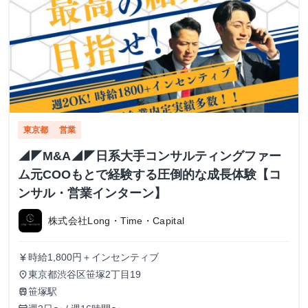
東京都
営業
◢◤M&A◢◤日系大手コンサルティングファー
ム元COOもとで経験する圧倒的な成長体験【コ
ンサル・営業インターン】
株式会社Long・Time・Capital
時給1,800円＋インセンティブ
currency_yen
東京都渋谷区笹塚2丁目19
place
笹塚駅
train