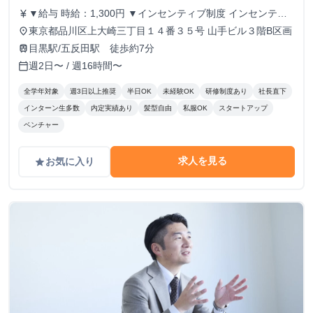
▼給与 時給：1,300円 ▼インセンティブ制度 インセンティ
currency_yen
ブ制度あり。 1件の商談実施につき、500円のインセンティ
東京都品川区上大崎三丁目１４番３５号 山手ビル３階B区画
place
ブを支給します。 商談につながるアポイントを取得するこ
目黒駅/五反田駅 徒歩約7分
train
とで、インセンティブが発生する仕組みです。 ▼こんな方
週2日〜 / 週16時間〜
calendar_today
にピッタリ！ ・学生のうちからガッツリ稼ぎたい！ ・成果
に見合った給料が欲しい！ ・成長意欲があり、挑戦する環
全学年対象
週3日以上推奨
半日OK
未経験OK
研修制度あり
社長直下
境を求めている！ あなたの頑張りをしっかり評価し、スピ
インターン生多数
内定実績あり
髪型自由
私服OK
スタートアップ
ーディーな成長と収入アップを支援します！ 私たちと一緒
ベンチャー
に挑戦しましょう！
求人を見る
お気に入り
grade