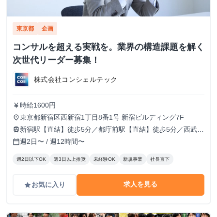
東京都
企画
コンサルを超える実戦を。業界の構造課題を解く
次世代リーダー募集！
株式会社コンシェルテック
時給1600円
currency_yen
東京都新宿区西新宿1丁目8番1号 新宿ビルディング7F
place
新宿駅【直結】徒歩5分／都庁前駅【直結】徒歩5分／西武新
train
宿駅徒歩10分／西新宿駅徒歩10分
週2日〜 / 週12時間〜
calendar_today
週2日以下OK
週3日以上推奨
未経験OK
新規事業
社長直下
求人を見る
お気に入り
grade