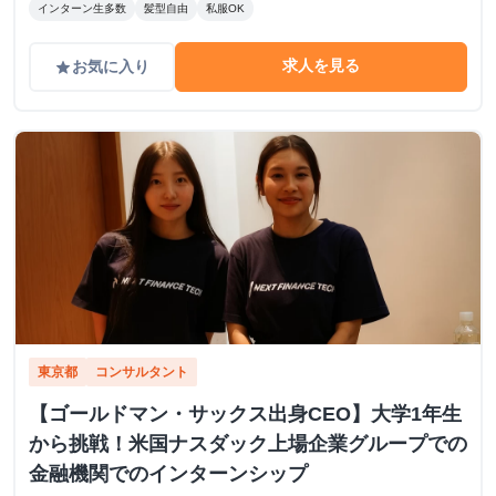
インターン生多数
髪型自由
私服OK
求人を見る
お気に入り
grade
東京都
コンサルタント
【ゴールドマン・サックス出身CEO】大学1年生
から挑戦！米国ナスダック上場企業グループでの
金融機関でのインターンシップ