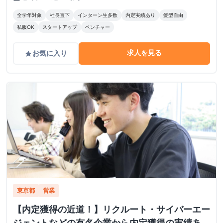
全学年対象
社長直下
インターン生多数
内定実績あり
髪型自由
私服OK
スタートアップ
ベンチャー
求人を見る
お気に入り
grade
東京都
営業
【内定獲得の近道！】リクルート・サイバーエー