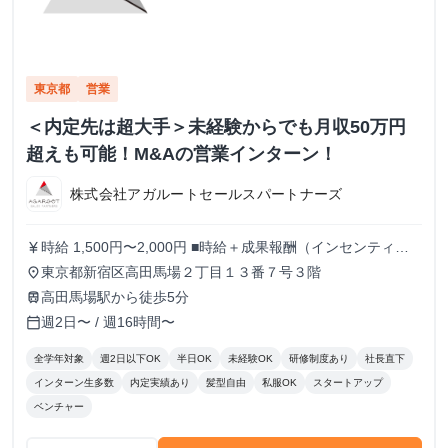
東京都
営業
＜内定先は超大手＞未経験からでも月収50万円
超えも可能！M&Aの営業インターン！
株式会社アガルートセールスパートナーズ
時給 1,500円〜2,000円 ■時給＋成果報酬（インセンティ
currency_yen
ブ）制度 現在最高時給2000円。 また、アポイント獲得1件
東京都新宿区高田馬場２丁目１３番７号３階
place
毎に5,000〜20,000円を支給いたします。 上限はないため結
高田馬場駅から徒歩5分
train
果を出した分だけ還元されます！ ※時給や成果報酬は役職
週2日〜 / 週16時間〜
calendar_today
や在籍期間に応じて変動
全学年対象
週2日以下OK
半日OK
未経験OK
研修制度あり
社長直下
インターン生多数
内定実績あり
髪型自由
私服OK
スタートアップ
ベンチャー