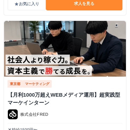
求人を見る
お気に入り
grade
東京都
マーケティング
【月利1000万超えWEBメディア運用】超実践型
マーケインターン
株式会社FRED
時給1500円〜
currency_yen