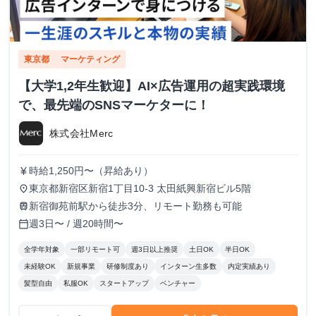
東京都
マーケティング
【大学1,2年生歓迎】AI×広告運用の超実践環境
で、最先端のSNSマーケターに！
株式会社Merc
時給1,250円〜（昇給あり）
currency_yen
東京都新宿区新宿1丁目10-3 太田紙興新宿ビル5階
place
新宿御苑前駅から徒歩3分、リモート勤務も可能
train
週3日〜 / 週20時間〜
calendar_today
全学年対象
一部リモート可
週3日以上推奨
土日OK
半日OK
未経験OK
新規事業
研修制度あり
インターン生多数
内定実績あり
髪型自由
私服OK
スタートアップ
ベンチャー