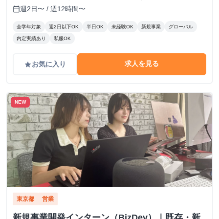
歩9分
週2日〜 / 週12時間〜
calendar_today
全学年対象
週2日以下OK
半日OK
未経験OK
新規事業
グローバル
内定実績あり
私服OK
求人を見る
お気に入り
grade
NEW
東京都
営業
新規事業開発インターン（BizDev）｜既存・新