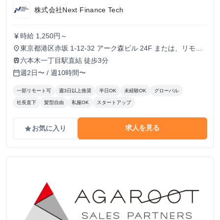
株式会社Next Finance Tech
時給 1,250円～
currency_yen
東京都港区赤坂 1-12-32 アーク森ビル 24F または、リモー
place
ト
六本木一丁目駅直結 徒歩3分
train
週2日〜 / 週10時間〜
calendar_today
一部リモート可
週3日以上推奨
半日OK
未経験OK
グローバル
社長直下
髪型自由
私服OK
スタートアップ
求人を見る
お気に入り
grade