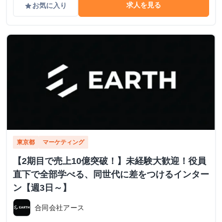
求人を見る
お気に入り
grade
東京都
マーケティング
【2期目で売上10億突破！】未経験大歓迎！役員
直下で全部学べる、同世代に差をつけるインター
ン【週3日～】
合同会社アース