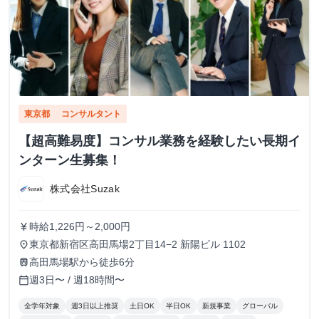
東京都
コンサルタント
【超高難易度】コンサル業務を経験したい長期イ
ンターン生募集！
株式会社Suzak
時給1,226円～2,000円
currency_yen
東京都新宿区高田馬場2丁目14−2 新陽ビル 1102
place
高田馬場駅から徒歩6分
train
週3日〜 / 週18時間〜
calendar_today
全学年対象
週3日以上推奨
土日OK
半日OK
新規事業
グローバル