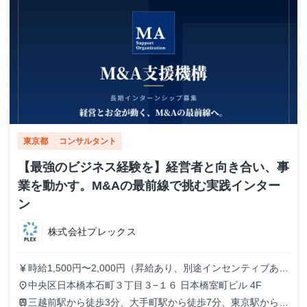
東京都
コンサルタント
【最強のビジネス経験を】経営者と向き合い、事
業を動かす。M&Aの最前線で挑む実践インター
ン
株式会社プレックス
時給1,500円〜2,000円（昇給あり、別途インセンティブあ
currency_yen
り）
中央区日本橋本石町３丁目３−１６ 日本橋室町ビル 4F
place
三越前駅から徒歩3分、大手町駅から徒歩7分、東京駅から徒
train