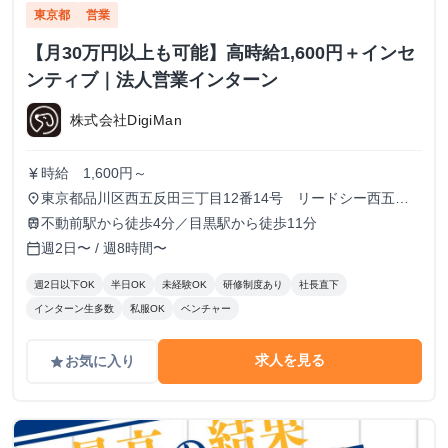
東京都
営業
【月30万円以上も可能】高時給1,600円＋インセ
ンティブ｜法人営業インターン
株式会社DigiMan
時給 1,600円～
currency_yen
東京都品川区西五反田三丁目12番14号 リードシー西五反
place
田ビル7-8階（受付8階）
不動前駅から徒歩4分／目黒駅から徒歩11分
train
週2日〜 / 週8時間〜
calendar_today
週2日以下OK
半日OK
未経験OK
研修制度あり
社長直下
インターン生多数
私服OK
ベンチャー
求人を見る
お気に入り
grade