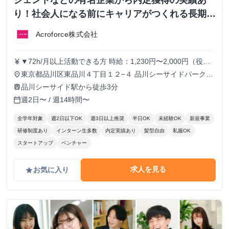
ジェントなどの有名企業から内定獲得の実績あ
り！社会人になる前にキャリアがつくれる長期イ
ンターンシップ！
Acroforce株式会社
▼72h/月以上活動できる方 時給：1,230円〜2,000円（役職
currency_yen
により変動） ▼56h/月以上72h/月未満活動できる方 時給：
東京都品川区東品川４丁目１２−４ 品川シーサイドパークタ
place
1,230円〜1,780円（役職により変動） ▼56h/月未満活動で
ワー 11F
品川シーサイド駅から徒歩3分
train
きる方 時給：1,230円 ※半年に1回ずつ、実績によりインセ
週2日〜 / 週14時間〜
calendar_today
ンティブの支給があります。
全学年対象
週2日以下OK
週3日以上推奨
半日OK
未経験OK
新規事業
研修制度あり
インターン生多数
内定実績あり
髪型自由
私服OK
スタートアップ
ベンチャー
求人を見る
お気に入り
grade