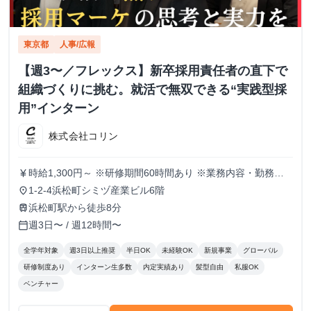
東京都
人事/広報
【週3〜／フレックス】新卒採用責任者の直下で
組織づくりに挑む。就活で無双できる“実践型採
用”インターン
株式会社コリン
時給1,300円～ ※研修期間60時間あり ※業務内容・勤務状
currency_yen
況により決定
1-2-4浜松町シミヅ産業ビル6階
place
浜松町駅から徒歩8分
train
週3日〜 / 週12時間〜
calendar_today
全学年対象
週3日以上推奨
半日OK
未経験OK
新規事業
グローバル
研修制度あり
インターン生多数
内定実績あり
髪型自由
私服OK
ベンチャー