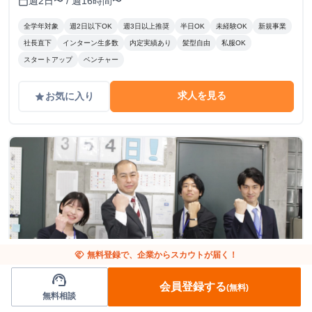
週2日〜 / 週16時間〜
calendar_today
全学年対象
週2日以下OK
週3日以上推奨
半日OK
未経験OK
新規事業
社長直下
インターン生多数
内定実績あり
髪型自由
私服OK
スタートアップ
ベンチャー
求人を見る
お気に入り
grade
handshake
無料登録で、企業からスカウトが届く！
support_agent
会員登録する
(無料)
東京都
その他
無料相談