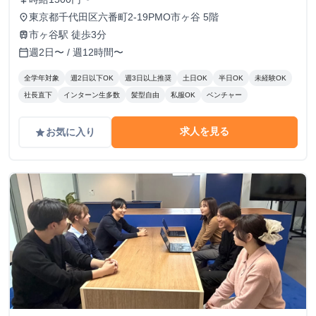
東京都千代田区六番町2-19PMO市ヶ谷 5階
place
市ヶ谷駅 徒歩3分
train
週2日〜 / 週12時間〜
calendar_today
全学年対象
週2日以下OK
週3日以上推奨
土日OK
半日OK
未経験OK
社長直下
インターン生多数
髪型自由
私服OK
ベンチャー
求人を見る
お気に入り
grade