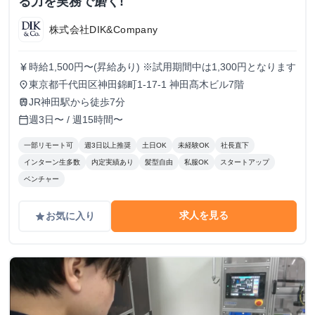
る力を実務で磨く!
株式会社DIK&Company
時給1,500円〜(昇給あり) ※試用期間中は1,300円となります
currency_yen
東京都千代田区神田錦町1-17-1 神田髙木ビル7階
place
JR神田駅から徒歩7分
train
週3日〜 / 週15時間〜
calendar_today
一部リモート可
週3日以上推奨
土日OK
未経験OK
社長直下
インターン生多数
内定実績あり
髪型自由
私服OK
スタートアップ
ベンチャー
求人を見る
お気に入り
grade