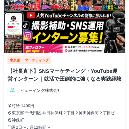
東京都
マーケティング
【社長直下】SNSマーケティング・YouTube運
営インターン｜就活で圧倒的に強くなる実践経験
ビューイング株式会社
時給:1400円
currency_yen
東京都 千代田区 神田神保町２丁目２神田神保町２丁目ビル
place
５０２号室
神保町
train
週2日〜 / 週12時間〜
calendar_today