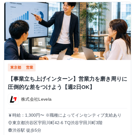
東京都
営業
【事業立ち上げインターン】営業力を磨き周りに
圧倒的な差をつけよう【週2日OK】
株式会社Levela
時給：1,300円〜 ※職種によってインセンティブ支給あり
currency_yen
東京都渋谷区宇田川町42-6 TQ渋谷宇田川町3階
place
渋谷駅 徒歩5分
train