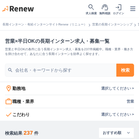
search
support_agent
login
Open
求人検索
無料相談
ログイン
chevron_right
chevron_right
長期インターン・有給インターンサイトRenew（リニュー）
営業の長期インターンシップ
営業×半日OKの長期インターン求人・募集一覧
営業と半日OKの条件に合う長期インターン求人・募集を237件掲載中。職種・業界・働き方
を掛け合わせて、あなたに合う長期インターンを効率よく探せます。
search
検索
location_on
勤務地
選択してください >
work_outline
職種・業界
営業
check
こだわり
選択してください >
237
検索結果
件