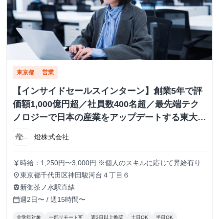
東京都
営業
【インサイドセールスインターン】創業5年で評
価額1,000億円超／社員数400名超／最先端テク
ノロジーで日本の産業をアップデートする東大発
AIスタートアップ
燈株式会社
時給：1,250円〜3,000円 ※個人のスキルに応じて昇給有り
currency_yen
東京都千代田区神田駿河台４丁目６
place
新御茶ノ水駅直結
train
週2日〜 / 週15時間〜
calendar_today
全学年対象
一部リモート可
週3日以上推奨
土日OK
半日OK