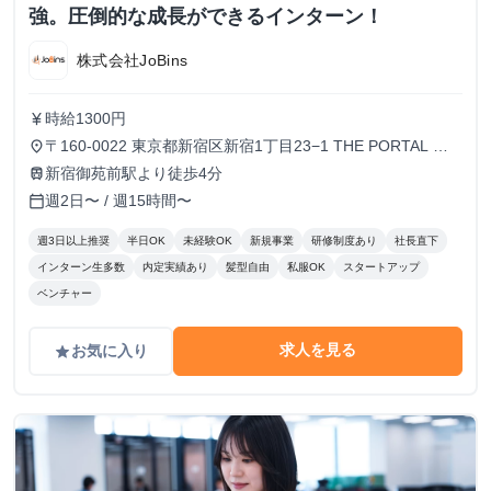
強。圧倒的な成長ができるインターン！
株式会社JoBins
時給1300円
currency_yen
〒160-0022 東京都新宿区新宿1丁目23−1 THE PORTAL 新
place
宿御苑10F
新宿御苑前駅より徒歩4分
train
週2日〜 / 週15時間〜
calendar_today
週3日以上推奨
半日OK
未経験OK
新規事業
研修制度あり
社長直下
インターン生多数
内定実績あり
髪型自由
私服OK
スタートアップ
ベンチャー
求人を見る
お気に入り
grade