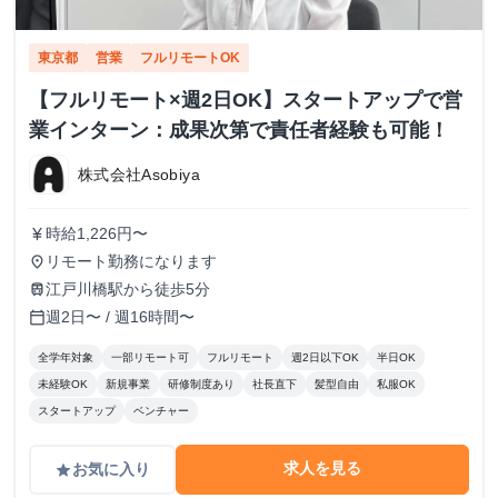
東京都
営業
フルリモートOK
【フルリモート×週2日OK】スタートアップで営
業インターン：成果次第で責任者経験も可能！
株式会社Asobiya
時給1,226円〜
currency_yen
リモート勤務になります
place
江戸川橋駅から徒歩5分
train
週2日〜 / 週16時間〜
calendar_today
全学年対象
一部リモート可
フルリモート
週2日以下OK
半日OK
未経験OK
新規事業
研修制度あり
社長直下
髪型自由
私服OK
スタートアップ
ベンチャー
求人を見る
お気に入り
grade