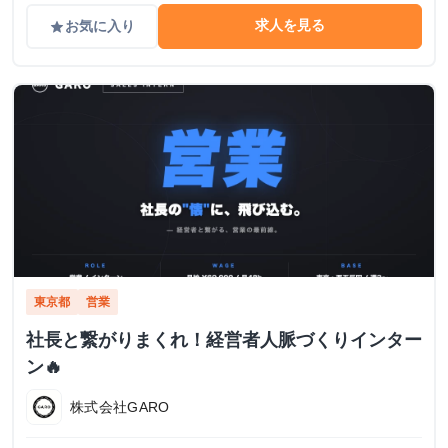
求人を見る
お気に入り
grade
東京都
営業
社長と繋がりまくれ！経営者人脈づくりインター
ン🔥
株式会社GARO