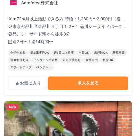
Acroforce株式会社
▼72h/月以上活動できる方 時給：1,230円〜2,000円（役職
currency_yen
により変動） ▼56h/月以上72h/月未満活動できる方 時給：
東京都品川区東品川４丁目１２−４ 品川シーサイドパークタ
place
1,230円〜1,780円（役職により変動） ▼56h/月未満活動で
ワー 11F
品川シーサイド駅から徒歩3分
train
きる方 時給：1,230円 ※半年に1回ずつ、実績によりインセ
週2日〜 / 週14時間〜
calendar_today
ンティブの支給があります。
全学年対象
週2日以下OK
週3日以上推奨
半日OK
未経験OK
新規事業
研修制度あり
インターン生多数
内定実績あり
髪型自由
私服OK
スタートアップ
ベンチャー
求人を見る
お気に入り
grade
NEW