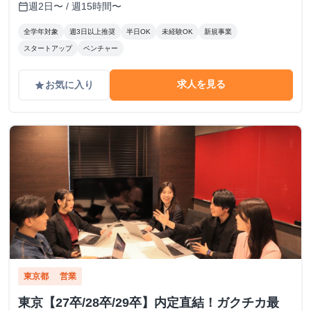
週2日〜 / 週15時間〜
calendar_today
全学年対象
週3日以上推奨
半日OK
未経験OK
新規事業
スタートアップ
ベンチャー
求人を見る
お気に入り
grade
東京都
営業
東京【27卒/28卒/29卒】内定直結！ガクチカ最