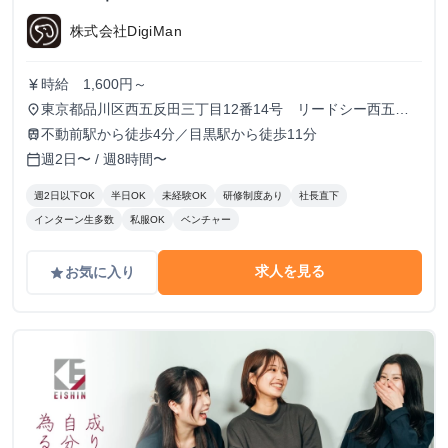
株式会社DigiMan
時給 1,600円～
currency_yen
東京都品川区西五反田三丁目12番14号 リードシー西五反
place
田ビル7-8階（受付8階）
不動前駅から徒歩4分／目黒駅から徒歩11分
train
週2日〜 / 週8時間〜
calendar_today
週2日以下OK
半日OK
未経験OK
研修制度あり
社長直下
インターン生多数
私服OK
ベンチャー
求人を見る
お気に入り
grade