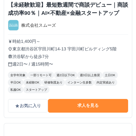
【未経験歓迎】最短数週間で商談デビュー｜商談
成功率90％｜AI×不動産×金融スタートアップ
株式会社スムーズ
時給1,400円～
currency_yen
東京都渋谷区宇田川町14-13 宇田川町ビルディング5階
place
渋谷駅から徒歩7分
train
週2日〜 / 週15時間〜
calendar_today
全学年対象
一部リモート可
週2日以下OK
週3日以上推奨
土日OK
半日OK
未経験OK
研修制度あり
インターン生多数
内定実績あり
私服OK
スタートアップ
求人を見る
お気に入り
grade