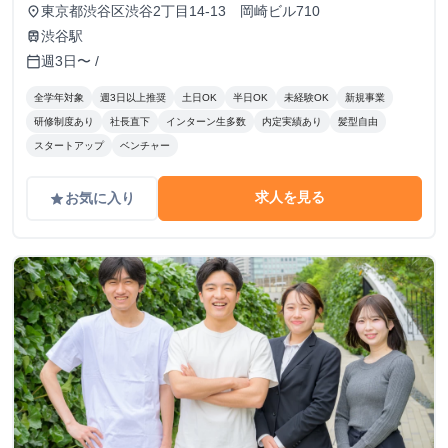
東京都渋谷区渋谷2丁目14-13 岡崎ビル710
place
渋谷駅
train
週3日〜 /
calendar_today
全学年対象
週3日以上推奨
土日OK
半日OK
未経験OK
新規事業
研修制度あり
社長直下
インターン生多数
内定実績あり
髪型自由
スタートアップ
ベンチャー
求人を見る
お気に入り
grade