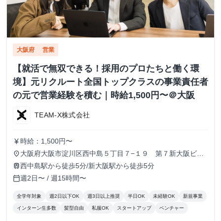
大阪府
営業
【就活で無双できる！採用のプロたちと働く環
境】元リクルート全国トップクラスの事業責任者
の元で営業経験を積む｜時給1,500円〜＠大阪
TEAM-X株式会社
時給：1,500円〜
currency_yen
大阪府大阪市淀川区西中島５丁目７−１９ 第７新大阪ビル
place
９０３
西中島駅から徒歩5分/新大阪駅から徒歩5分
train
週2日〜 / 週15時間〜
calendar_today
全学年対象
週2日以下OK
週3日以上推奨
半日OK
未経験OK
新規事業
インターン生多数
髪型自由
私服OK
スタートアップ
ベンチャー