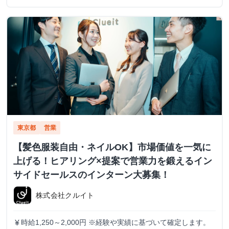
東京都
営業
【髪色服装自由・ネイルOK】市場価値を一気に
上げる！ヒアリング×提案で営業力を鍛えるイン
サイドセールスのインターン大募集！
株式会社クルイト
時給1,250～2,000円 ※経験や実績に基づいて確定します。
currency_yen