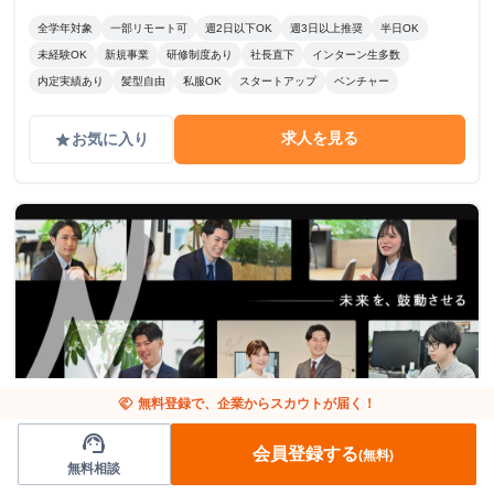
全学年対象
一部リモート可
週2日以下OK
週3日以上推奨
半日OK
未経験OK
新規事業
研修制度あり
社長直下
インターン生多数
内定実績あり
髪型自由
私服OK
スタートアップ
ベンチャー
求人を見る
お気に入り
grade
handshake
無料登録で、企業からスカウトが届く！
support_agent
沖縄県
営業
会員登録する
(無料)
無料相談
【那覇拠点：セールス急募】未経験OK！顧客デ