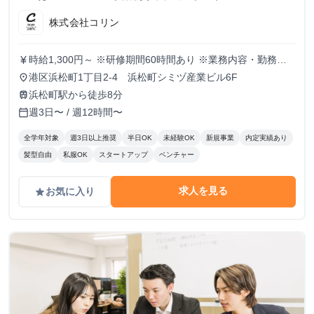
株式会社コリン
時給1,300円～ ※研修期間60時間あり ※業務内容・勤務状
currency_yen
況により決定
港区浜松町1丁目2-4 浜松町シミヅ産業ビル6F
place
浜松町駅から徒歩8分
train
週3日〜 / 週12時間〜
calendar_today
全学年対象
週3日以上推奨
半日OK
未経験OK
新規事業
内定実績あり
髪型自由
私服OK
スタートアップ
ベンチャー
求人を見る
お気に入り
grade