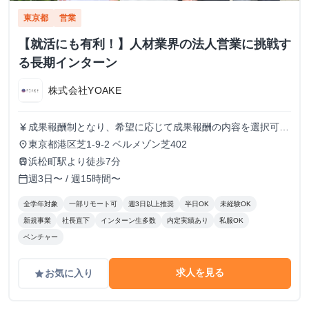
東京都
営業
【就活にも有利！】人材業界の法人営業に挑戦す
る長期インターン
株式会社YOAKE
成果報酬制となり、希望に応じて成果報酬の内容を選択可能
currency_yen
です。 【成果報酬制の場合】 下記いずれかを希望に応じて
東京都港区芝1-9-2 ベルメゾン芝402
place
選択可能です。 ・1コール単価70円~100円（想定時給
浜松町駅より徒歩7分
train
1200~1600円） ・1アポ取得単価8,000円~10000円 アポ獲
週3日〜 / 週15時間〜
calendar_today
得単価の成果報酬制の場合、時給換算で2,000~5,000円のメ
ンバーも多く在籍しています。 昇格等もございますので、
全学年対象
一部リモート可
週3日以上推奨
半日OK
未経験OK
不明点等があれば気軽に問い合わせください。
新規事業
社長直下
インターン生多数
内定実績あり
私服OK
ベンチャー
求人を見る
お気に入り
grade