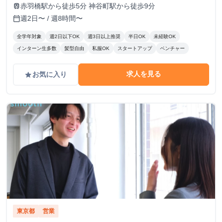
／ 1件〜10件：10,000円 11件〜20件：20,000円 ※毎月獲
赤羽橋駅から徒歩5分 神谷町駅から徒歩9分
train
得件数の計算はリセットされます 給与モデル ■月48時間稼
週2日〜 / 週8時間〜
calendar_today
働、アポ10件の場合：176,800円 内訳：48時間×時給1,600
円＋10件×インセンティブ10,000円 ■月80時間稼働、アポ20
全学年対象
週2日以下OK
週3日以上推奨
半日OK
未経験OK
件の場合：428,000円 内訳：80時間×時給1,600円＋10件（1
インターン生多数
髪型自由
私服OK
スタートアップ
ベンチャー
件～10件）×インセンティブ10,000円＋10件（11件～20
件）×20,000円
求人を見る
お気に入り
grade
東京都
営業