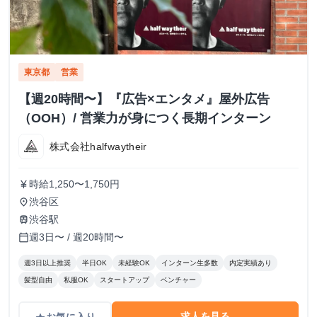
東京都
営業
【週20時間〜】『広告×エンタメ』屋外広告
（OOH）/ 営業力が身につく長期インターン
株式会社halfwaytheir
時給1,250〜1,750円
currency_yen
渋谷区
place
渋谷駅
train
週3日〜 / 週20時間〜
calendar_today
週3日以上推奨
半日OK
未経験OK
インターン生多数
内定実績あり
髪型自由
私服OK
スタートアップ
ベンチャー
求人を見る