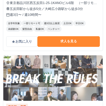
東京都品川区西五反田1-25-1KANOビル6階 （一部リモー
place
ト可、フルリモートは要相談）
五反田駅から徒歩5分／大崎広小路駅から徒歩3分
train
週3日〜 / 週10時間〜
calendar_today
全学年対象
一部リモート可
週3日以上推奨
土日OK
半日OK
未経験OK
髪型自由
私服OK
ベンチャー
求人を見る
お気に入り
grade