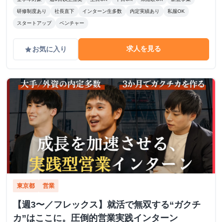
研修制度あり
社長直下
インターン生多数
内定実績あり
私服OK
スタートアップ
ベンチャー
求人を見る
お気に入り
grade
東京都
営業
【週3〜／フレックス】就活で無双する“ガクチ
カ”はここに。圧倒的営業実践インターン