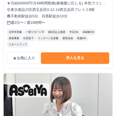
月給60000円/月48時間勤務(稼働量に応じる) 本気でコミッ
currency_yen
トすれば、学生でも圧倒的な実績と報酬を得られる環境で
東京都品川区西五反田3-12-14西五反田プレイス8階
place
す！
不動前駅徒歩5分、目黒駅徒歩10分
train
週2日〜 / 週15時間〜
calendar_today
全学年対象
一部リモート可
週3日以上推奨
半日OK
未経験OK
新規事業
社長直下
インターン生多数
髪型自由
私服OK
スタートアップ
求人を見る
お気に入り
grade