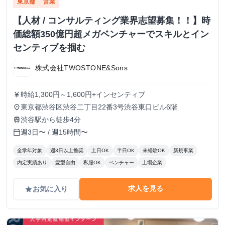
東京都
営業
【人材 / コンサルティング業界志望募集！！】時
価総額350億円超メガベンチャーでスキルとイン
センティブを掴む
株式会社TWOSTONE&Sons
時給1,300円～1,600円+インセンティブ
currency_yen
東京都渋谷区渋谷二丁目22番3号渋谷東口ビル6階
place
渋谷駅から徒歩4分
train
週3日〜 / 週15時間〜
calendar_today
全学年対象
週3日以上推奨
土日OK
半日OK
未経験OK
新規事業
内定実績あり
髪型自由
私服OK
ベンチャー
上場企業
求人を見る
お気に入り
grade