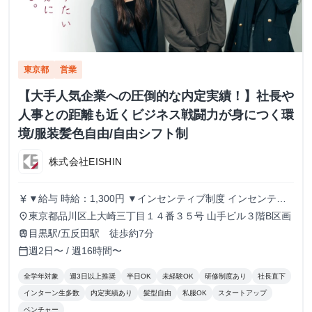
東京都
営業
【大手人気企業への圧倒的な内定実績！】社長や
人事との距離も近くビジネス戦闘力が身につく環
境/服装髪色自由/自由シフト制
株式会社EISHIN
▼給与 時給：1,300円 ▼インセンティブ制度 インセンティ
currency_yen
ブ制度あり。 1件の商談実施につき、500円のインセンティ
東京都品川区上大崎三丁目１４番３５号 山手ビル３階B区画
place
ブを支給します。 商談につながるアポイントを取得するこ
目黒駅/五反田駅 徒歩約7分
train
とで、インセンティブが発生する仕組みです。 ▼こんな方
週2日〜 / 週16時間〜
calendar_today
にピッタリ！ ・学生のうちからガッツリ稼ぎたい！ ・成果
に見合った給料が欲しい！ ・成長意欲があり、挑戦する環
全学年対象
週3日以上推奨
半日OK
未経験OK
研修制度あり
社長直下
境を求めている！ あなたの頑張りをしっかり評価し、スピ
インターン生多数
内定実績あり
髪型自由
私服OK
スタートアップ
ーディーな成長と収入アップを支援します！ 私たちと一緒
ベンチャー