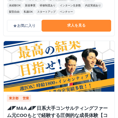
未経験OK
新規事業
研修制度あり
インターン生多数
内定実績あり
髪型自由
私服OK
スタートアップ
ベンチャー
求人を見る
お気に入り
grade
東京都
営業
◢◤M&A◢◤日系大手コンサルティングファー
ム元COOもとで経験する圧倒的な成長体験【コ