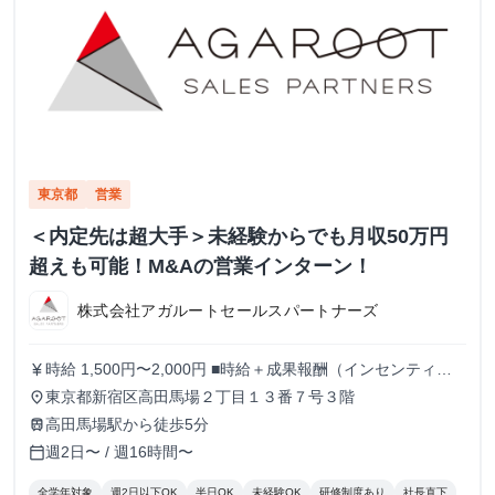
東京都
営業
＜内定先は超大手＞未経験からでも月収50万円
超えも可能！M&Aの営業インターン！
株式会社アガルートセールスパートナーズ
時給 1,500円〜2,000円 ■時給＋成果報酬（インセンティ
currency_yen
ブ）制度 現在最高時給2000円。 また、アポイント獲得1件
東京都新宿区高田馬場２丁目１３番７号３階
place
毎に5,000〜20,000円を支給いたします。 上限はないため結
高田馬場駅から徒歩5分
train
果を出した分だけ還元されます！ ※時給や成果報酬は役職
週2日〜 / 週16時間〜
calendar_today
や在籍期間に応じて変動
全学年対象
週2日以下OK
半日OK
未経験OK
研修制度あり
社長直下