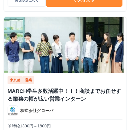
お気に入り
grade
東京都
営業
MARCH学生多数活躍中！！！商談までお任せす
る業務の幅が広い営業インターン
株式会社グローバ
時給1300円～1800円
currency_yen