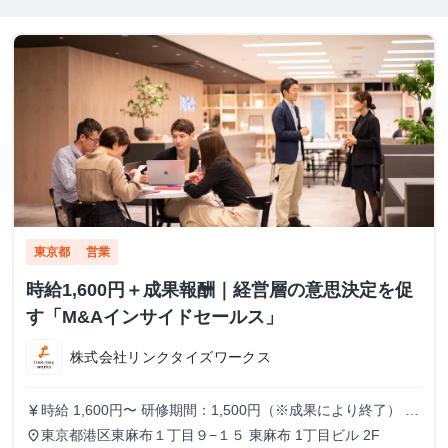
東京都
営業
時給1,600円＋成果報酬｜経営層の意思決定を促
す「M&Aインサイドセールス」
株式会社リンクタイズワークス
時給 1,600円〜 研修期間：1,500円（※成果により終了） 研
currency_yen
修終了後：1,600円～ ＼アポ獲得によるインセンティブあり
東京都港区東麻布１丁目９−１５ 東麻布 1丁目ビル 2F
place