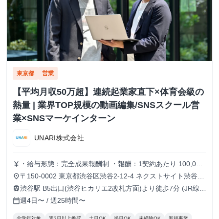
東京都
営業
【平均月収50万超】連続起業家直下×体育会級の
熱量 | 業界TOP規模の動画編集/SNSスクール営
業×SNSマーケインターン
UNARI株式会社
・給与形態：完全成果報酬制 ・報酬：1契約あたり 100,000
currency_yen
円〜140,000円
〒150-0002 東京都渋谷区渋谷2-12-4 ネクストサイト渋谷ビ
place
ル
渋谷駅 B5出口(渋谷ヒカリエ2改札方面)より徒歩7分 (JR線・
train
東京メトロ銀座線/半蔵門線/副都心線・東急東横線・京王井
週4日〜 / 週25時間〜
calendar_today
の頭線)
全学年対象
週3日以上推奨
土日OK
半日OK
未経験OK
新規事業