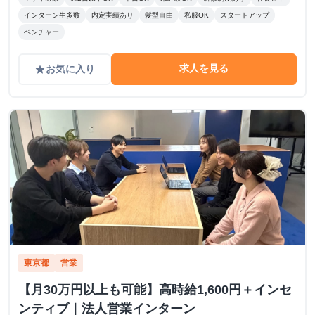
インターン生多数
内定実績あり
髪型自由
私服OK
スタートアップ
ベンチャー
求人を見る
お気に入り
grade
東京都
営業
【月30万円以上も可能】高時給1,600円＋インセ
ンティブ｜法人営業インターン