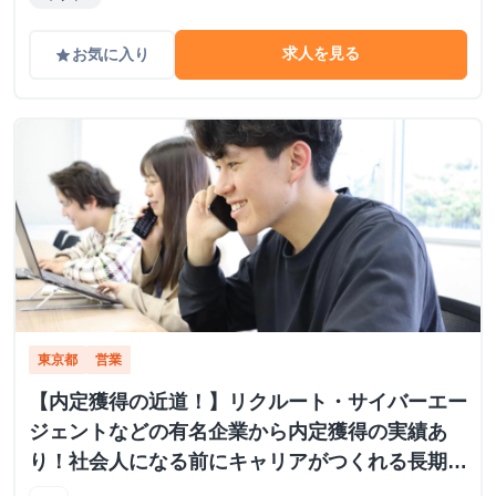
に挑戦しましょう！
求人を見る
お気に入り
grade
東京都
営業
【内定獲得の近道！】リクルート・サイバーエー
ジェントなどの有名企業から内定獲得の実績あ
り！社会人になる前にキャリアがつくれる長期イ
ンターンシップ！