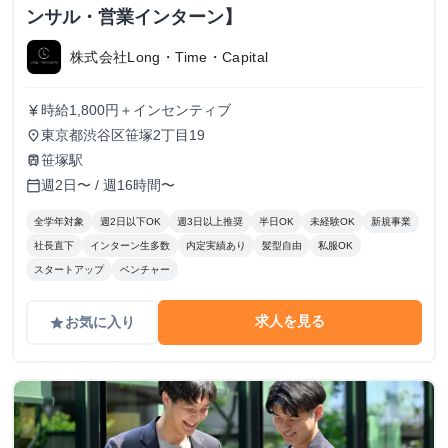
ンサル・営業インターン】
株式会社Long・Time・Capital
時給1,800円＋インセンティブ
currency_yen
東京都渋谷区笹塚2丁目19
place
笹塚駅
train
週2日〜 / 週16時間〜
calendar_today
全学年対象
週2日以下OK
週3日以上推奨
半日OK
未経験OK
新規事業
社長直下
インターン生多数
内定実績あり
髪型自由
私服OK
スタートアップ
ベンチャー
求人を見る
お気に入り
grade