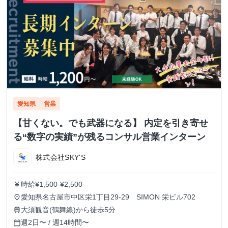
愛知県
営業
【甘くない。でも武器になる】 内定を引き寄せ
る“数字の実績”が残るコンサル営業インターン
株式会社SKY'S
時給¥1,500-¥2,500
currency_yen
愛知県名古屋市中区栄1丁目29-29 SIMON 栄ビル702
place
大須観音(鶴舞線)から徒歩5分
train
週2日〜 / 週14時間〜
calendar_today