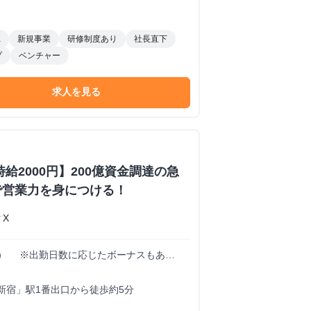
K
新規事業
研修制度あり
社長直下
プ
ベンチャー
求人を見る
給2000円】200億資金調達の急
で営業力を身につける！
X
00円） ※出勤日数に応じたボーナスもあ
も大歓迎！！！
新宿」駅1番出口から徒歩約5分