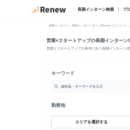
長期インターン検索
｜
プ
chevro
長期インターン・有給インターンサイトRenew（リニュー）
営業×スタートアップの長期インターン
営業とスタートアップの条件に合う長期インターン求
キーワード
search
勤務地
エリアを選択する