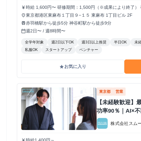
時給 1,600円〜 研修期間：1,500円（※成果により終了） 研修終了後
currency_yen
インセンティブあり／ 1件〜10件：10,000円 11件〜2
東京都港区東麻布１丁目９−１５ 東麻布 1丁目ビル 2F
place
ットされます 給与モデル ■月48時間稼働、アポ10件の場合：176,800円 内訳：48時間×時給1,600円
赤羽橋駅から徒歩5分 神谷町駅から徒歩9分
train
＋10件×インセンティブ10,000円 ■月80時間稼働、アポ20件の場合：428,000円 内訳：80時間×時給
週2日〜 / 週8時間〜
calendar_today
1,600円＋10件（1件～10件）×インセンティブ10,000円＋1
全学年対象
週2日以下OK
週3日以上推奨
半日OK
未
私服OK
スタートアップ
ベンチャー
お気に入り
grade
東京都
営業
【未経験歓迎】
功率90％｜AI
株式会社スム
時給1,400円～
currency_yen