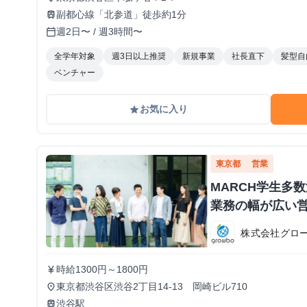
副都心線「北参道」徒歩約1分
train
週2日〜 / 週3時間〜
calendar_today
全学年対象
週3日以上推奨
新規事業
社長直下
髪型自
ベンチャー
お気に入り
grade
東京都
営業
MARCH学生多
業務の幅が広い
株式会社グロ
時給1300円～1800円
currency_yen
東京都渋谷区渋谷2丁目14-13 岡崎ビル710
place
渋谷駅
train