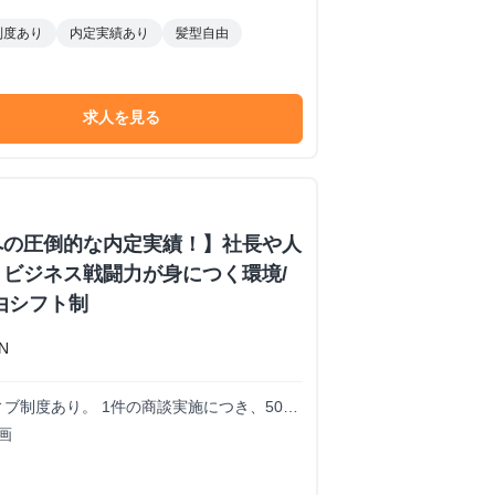
制度あり
内定実績あり
髪型自由
求人を見る
への圧倒的な内定実績！】社長や人
ビジネス戦闘力が身につく環境/
由シフト制
N
イントを取得することで、インセンティブが
画
求めている！ あなたの頑張りをしっかり評価