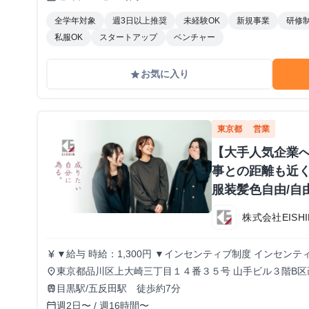
全学年対象
週3日以上推奨
未経験OK
新規事業
研修
私服OK
スタートアップ
ベンチャー
お気に入り
grade
東京都
営業
【大手人気企業
事との距離も近く
服装髪色自由/自
株式会社EISHI
▼給与 時給：1,300円 ▼インセンティブ制度 インセンティブ制度あり。 1件の商談実施につき、500
currency_yen
円のインセンティブを支給します。 商談につながるアポ
東京都品川区上大崎三丁目１４番３５号 山手ビル３階B区
place
発生する仕組みです。 ▼こんな方にピッタリ！ ・学生のうちからガッツリ稼ぎたい！ ・成果に見合
目黒駅/五反田駅 徒歩約7分
train
った給料が欲しい！ ・成長意欲があり、挑戦する環境を
週2日〜 / 週16時間〜
calendar_today