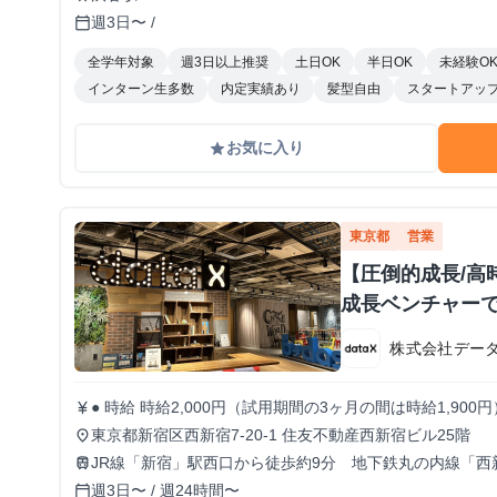
週3日〜 /
calendar_today
全学年対象
週3日以上推奨
土日OK
半日OK
未経験O
インターン生多数
内定実績あり
髪型自由
スタートアッ
お気に入り
grade
東京都
営業
【圧倒的成長/高時
成長ベンチャー
株式会社データ
● 時給 時給2,000円（試用期間の3ヶ月の間は時給1,9
currency_yen
り！！ ● 勤務時間 9:30～18:30 ※月曜のみ10:30～19:30 ※実働8時間 ※原則残業なし 週5日でがっつ
東京都新宿区西新宿7-20-1 住友不動産西新宿ビル25階
place
り稼ぎたい人 / 週3~4日でもしっかり働きたい人 どちら
JR線「新宿」駅西口から徒歩約9分 地下鉄丸の内線「西
train
週3日〜 / 週24時間〜
calendar_today