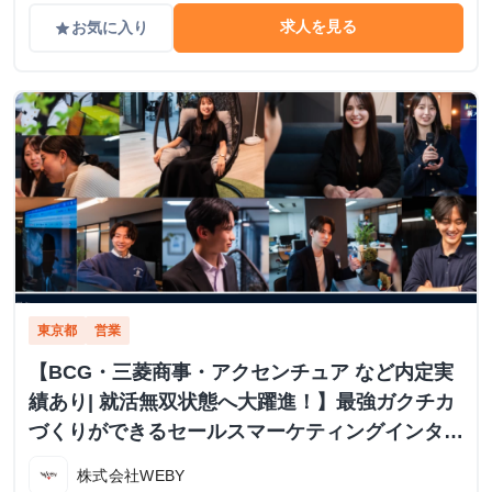
求人を見る
お気に入り
grade
東京都
営業
【BCG・三菱商事・アクセンチュア など内定実
績あり| 就活無双状態へ大躍進！】最強ガクチカ
づくりができるセールスマーケティングインター
ン！
株式会社WEBY