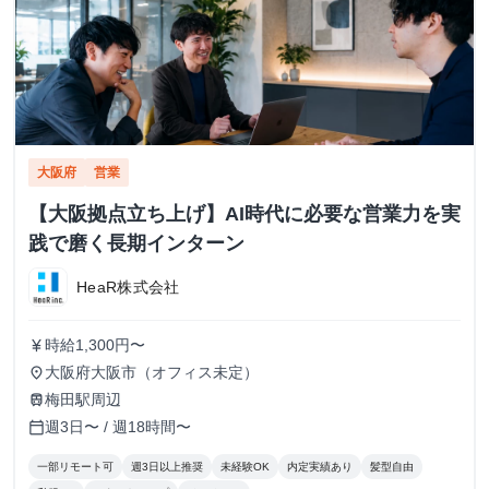
大阪府
営業
【大阪拠点立ち上げ】AI時代に必要な営業力を実
践で磨く長期インターン
HeaR株式会社
時給1,300円〜
currency_yen
大阪府大阪市（オフィス未定）
place
梅田駅周辺
train
週3日〜 / 週18時間〜
calendar_today
一部リモート可
週3日以上推奨
未経験OK
内定実績あり
髪型自由