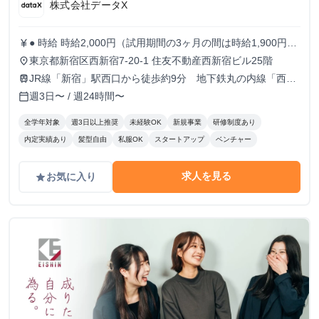
株式会社データX
● 時給 時給2,000円（試用期間の3ヶ月の間は時給1,900円）
currency_yen
※出勤日数に応じたボーナスもあり！！ ● 勤務時間 9:30
東京都新宿区西新宿7-20-1 住友不動産西新宿ビル25階
place
～18:30 ※月曜のみ10:30～19:30 ※実働8時間 ※原則残業な
JR線「新宿」駅西口から徒歩約9分 地下鉄丸の内線「西新
train
し 週5日でがっつり稼ぎたい人 / 週3~4日でもしっかり働き
宿」駅1番出口から徒歩約5分
週3日〜 / 週24時間〜
calendar_today
たい人 どちらも大歓迎！！！
全学年対象
週3日以上推奨
未経験OK
新規事業
研修制度あり
内定実績あり
髪型自由
私服OK
スタートアップ
ベンチャー
求人を見る
お気に入り
grade