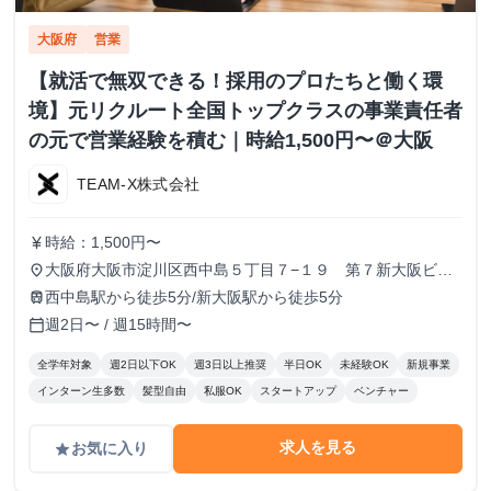
大阪府
営業
【就活で無双できる！採用のプロたちと働く環
境】元リクルート全国トップクラスの事業責任者
の元で営業経験を積む｜時給1,500円〜＠大阪
TEAM-X株式会社
時給：1,500円〜
currency_yen
大阪府大阪市淀川区西中島５丁目７−１９ 第７新大阪ビル
place
９０３
西中島駅から徒歩5分/新大阪駅から徒歩5分
train
週2日〜 / 週15時間〜
calendar_today
全学年対象
週2日以下OK
週3日以上推奨
半日OK
未経験OK
新規事業
インターン生多数
髪型自由
私服OK
スタートアップ
ベンチャー
求人を見る
お気に入り
grade