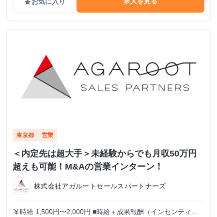
求人を見る
お気に入り
grade
東京都
営業
＜内定先は超大手＞未経験からでも月収50万円
超えも可能！M&Aの営業インターン！
株式会社アガルートセールスパートナーズ
時給 1,500円〜2,000円 ■時給＋成果報酬（インセンティ
currency_yen