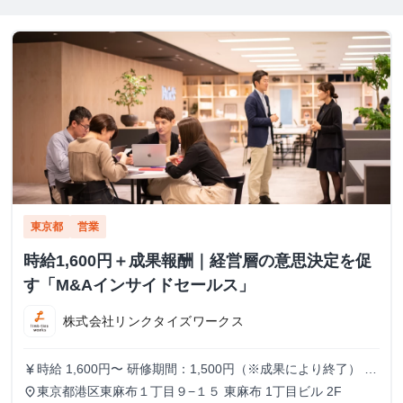
東京都
営業
時給1,600円＋成果報酬｜経営層の意思決定を促
す「M&Aインサイドセールス」
株式会社リンクタイズワークス
時給 1,600円〜 研修期間：1,500円（※成果により終了） 研
currency_yen
修終了後：1,600円～ ＼アポ獲得によるインセンティブあり
東京都港区東麻布１丁目９−１５ 東麻布 1丁目ビル 2F
place