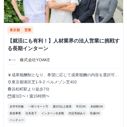
東京都
営業
【就活にも有利！】人材業界の法人営業に挑戦す
る長期インターン
株式会社YOAKE
成果報酬制となり、希望に応じて成果報酬の内容を選択可能
currency_yen
です。 【成果報酬制の場合】 下記いずれかを希望に応じて
東京都港区芝1-9-2 ベルメゾン芝402
place
選択可能です。 ・1コール単価70円~100円（想定時給
浜松町駅より徒歩7分
train
1200~1600円） ・1アポ取得単価8,000円~10000円 アポ獲
週3日〜 / 週15時間〜
calendar_today
得単価の成果報酬制の場合、時給換算で2,000~5,000円のメ
ンバーも多く在籍しています。 昇格等もございますので、
全学年対象
一部リモート可
週3日以上推奨
半日OK
未経験OK
不明点等があれば気軽に問い合わせください。
新規事業
社長直下
インターン生多数
内定実績あり
私服OK
ベンチャー