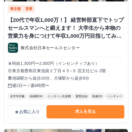
東京都
営業
【20代で年収1,000万！】 経営幹部直下でトップ
セールスマンへと鍛えます！ 大学生から本物の
営業力を身につけて年収1,000万円目指してみま
せんか？ ※当社直結内定あり #学歴不問 #未経験
株式会社日本セールスセンター
可 #1.2年生可 - 株式会社日本セールスセンター
の長期・有給インターンシップ
時給1,300円〜2,000円（インセンティブあり）
currency_yen
東京都豊島区東池袋２丁目４５−９ 芸文社ビル 2階
place
池袋駅から徒歩10分、大塚駅から徒歩9分
train
週2日〜 / 週6時間〜
calendar_today
全学年対象
未経験OK
インターン生多数
髪型自由
私服OK
ベンチャー
求人を見る
お気に入り
grade