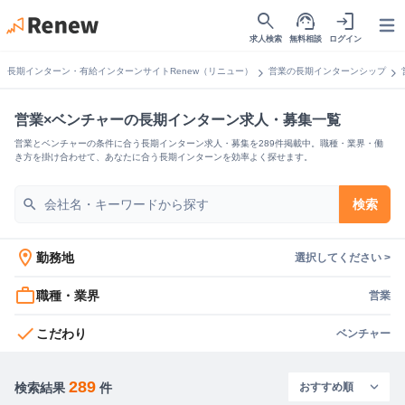
search
support_agent
login
Open
求人検索
無料相談
ログイン
chevron_right
chevron_right
長期インターン・有給インターンサイトRenew（リニュー）
営業の長期インターンシップ
営業×ベンチャーの長期インターン求人・募集一覧
営業とベンチャーの条件に合う長期インターン求人・募集を289件掲載中。職種・業界・働
き方を掛け合わせて、あなたに合う長期インターンを効率よく探せます。
search
検索
location_on
勤務地
選択してください >
work_outline
職種・業界
営業
check
こだわり
ベンチャー
289
検索結果
件