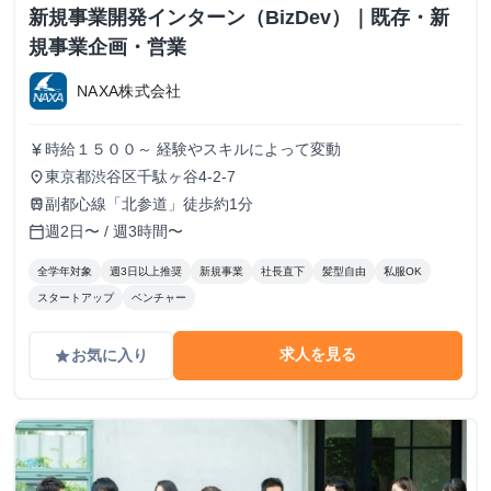
新規事業開発インターン（BizDev）｜既存・新
規事業企画・営業
NAXA株式会社
時給１５００～ 経験やスキルによって変動
currency_yen
東京都渋谷区千駄ヶ谷4-2-7
place
副都心線「北参道」徒歩約1分
train
週2日〜 / 週3時間〜
calendar_today
全学年対象
週3日以上推奨
新規事業
社長直下
髪型自由
私服OK
スタートアップ
ベンチャー
求人を見る
お気に入り
grade