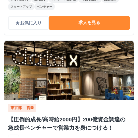
スタートアップ
ベンチャー
求人を見る
お気に入り
grade
東京都
営業
【圧倒的成長/高時給2000円】200億資金調達の
急成長ベンチャーで営業力を身につける！