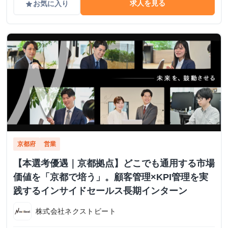
求人を見る
お気に入り
grade
京都府
営業
【本選考優遇｜京都拠点】どこでも通用する市場
価値を「京都で培う」。顧客管理×KPI管理を実
践するインサイドセールス長期インターン
株式会社ネクストビート