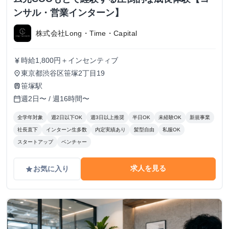
ンサル・営業インターン】
株式会社Long・Time・Capital
時給1,800円＋インセンティブ
currency_yen
東京都渋谷区笹塚2丁目19
place
笹塚駅
train
週2日〜 / 週16時間〜
calendar_today
全学年対象
週2日以下OK
週3日以上推奨
半日OK
未経験OK
新規事業
社長直下
インターン生多数
内定実績あり
髪型自由
私服OK
スタートアップ
ベンチャー
求人を見る
お気に入り
grade