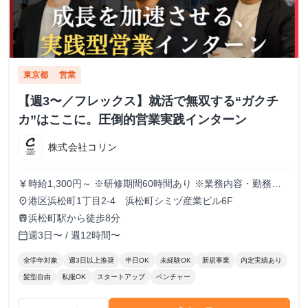
東京都
営業
【週3〜／フレックス】就活で無双する“ガクチ
カ”はここに。圧倒的営業実践インターン
株式会社コリン
時給1,300円～ ※研修期間60時間あり ※業務内容・勤務状
currency_yen
況により決定
港区浜松町1丁目2-4 浜松町シミヅ産業ビル6F
place
浜松町駅から徒歩8分
train
週3日〜 / 週12時間〜
calendar_today
全学年対象
週3日以上推奨
半日OK
未経験OK
新規事業
内定実績あり
髪型自由
私服OK
スタートアップ
ベンチャー