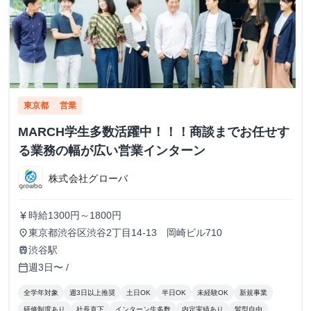
東京都
営業
MARCH学生多数活躍中！！！商談までお任せす
る業務の幅が広い営業インターン
株式会社グローバ
時給1300円～1800円
currency_yen
東京都渋谷区渋谷2丁目14-13 岡崎ビル710
place
渋谷駅
train
週3日〜 /
calendar_today
全学年対象
週3日以上推奨
土日OK
半日OK
未経験OK
新規事業
研修制度あり
社長直下
インターン生多数
内定実績あり
髪型自由