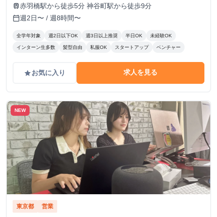
／ 1件〜10件：10,000円 11件〜20件：20,000円 ※毎月獲
赤羽橋駅から徒歩5分 神谷町駅から徒歩9分
train
得件数の計算はリセットされます 給与モデル ■月48時間稼
週2日〜 / 週8時間〜
calendar_today
働、アポ10件の場合：176,800円 内訳：48時間×時給1,600
円＋10件×インセンティブ10,000円 ■月80時間稼働、アポ20
全学年対象
週2日以下OK
週3日以上推奨
半日OK
未経験OK
件の場合：428,000円 内訳：80時間×時給1,600円＋10件（1
インターン生多数
髪型自由
私服OK
スタートアップ
ベンチャー
件～10件）×インセンティブ10,000円＋10件（11件～20
件）×20,000円
求人を見る
お気に入り
grade
NEW
東京都
営業