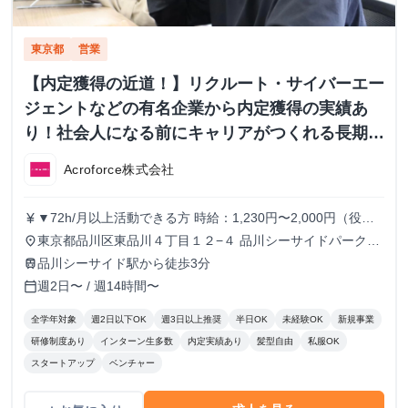
東京都
営業
【内定獲得の近道！】リクルート・サイバーエー
ジェントなどの有名企業から内定獲得の実績あ
り！社会人になる前にキャリアがつくれる長期イ
ンターンシップ！
Acroforce株式会社
▼72h/月以上活動できる方 時給：1,230円〜2,000円（役職
currency_yen
により変動） ▼56h/月以上72h/月未満活動できる方 時給：
東京都品川区東品川４丁目１２−４ 品川シーサイドパークタ
place
1,230円〜1,780円（役職により変動） ▼56h/月未満活動で
ワー 11F
品川シーサイド駅から徒歩3分
train
きる方 時給：1,230円 ※半年に1回ずつ、実績によりインセ
週2日〜 / 週14時間〜
calendar_today
ンティブの支給があります。
全学年対象
週2日以下OK
週3日以上推奨
半日OK
未経験OK
新規事業
研修制度あり
インターン生多数
内定実績あり
髪型自由
私服OK
スタートアップ
ベンチャー