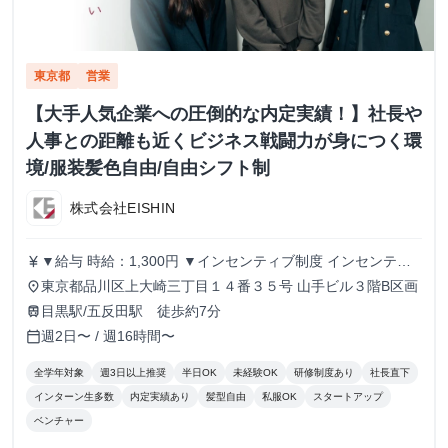
東京都
営業
【大手人気企業への圧倒的な内定実績！】社長や
人事との距離も近くビジネス戦闘力が身につく環
境/服装髪色自由/自由シフト制
株式会社EISHIN
▼給与 時給：1,300円 ▼インセンティブ制度 インセンティ
currency_yen
ブ制度あり。 1件の商談実施につき、500円のインセンティ
東京都品川区上大崎三丁目１４番３５号 山手ビル３階B区画
place
ブを支給します。 商談につながるアポイントを取得するこ
目黒駅/五反田駅 徒歩約7分
train
とで、インセンティブが発生する仕組みです。 ▼こんな方
週2日〜 / 週16時間〜
calendar_today
にピッタリ！ ・学生のうちからガッツリ稼ぎたい！ ・成果
に見合った給料が欲しい！ ・成長意欲があり、挑戦する環
全学年対象
週3日以上推奨
半日OK
未経験OK
研修制度あり
社長直下
境を求めている！ あなたの頑張りをしっかり評価し、スピ
インターン生多数
内定実績あり
髪型自由
私服OK
スタートアップ
ーディーな成長と収入アップを支援します！ 私たちと一緒
ベンチャー
に挑戦しましょう！