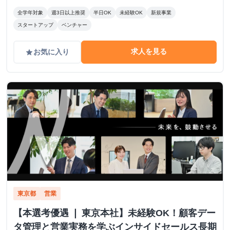
全学年対象
週3日以上推奨
半日OK
未経験OK
新規事業
スタートアップ
ベンチャー
求人を見る
お気に入り
grade
東京都
営業
【本選考優遇 ❘ 東京本社】未経験OK！顧客デー
タ管理と営業実務を学ぶインサイドセールス長期