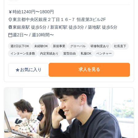
時給1240円〜1800円
currency_yen
東京都中央区銀座２丁目１６−７ 恒産第3ビル2F
place
東銀座駅 徒歩5分 / 新富町駅 徒歩3分 / 築地駅 徒歩5分
train
週2日〜 / 週10時間〜
calendar_today
週2日以下OK
未経験OK
新規事業
グローバル
研修制度あり
社長直下
インターン生多数
内定実績あり
髪型自由
私服OK
ベンチャー
求人を見る
お気に入り
grade