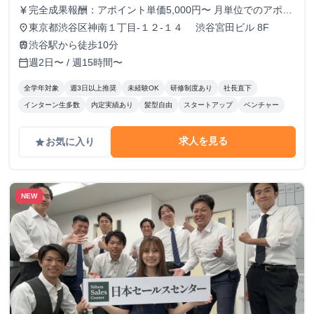
完全成果報酬：アポイント単価5,000円〜 月単位でのアポイ
currency_yen
ント数により、アポイント単価が昇給します。
東京都渋谷区神南１丁目-１２-１４ 渋谷宮田ビル 8F
place
渋谷駅から徒歩10分
train
週2日〜 / 週15時間〜
calendar_today
全学年対象
週3日以上推奨
未経験OK
研修制度あり
社長直下
インターン生多数
内定実績あり
髪型自由
スタートアップ
ベンチャー
求人を見る
お気に入り
grade
NEW