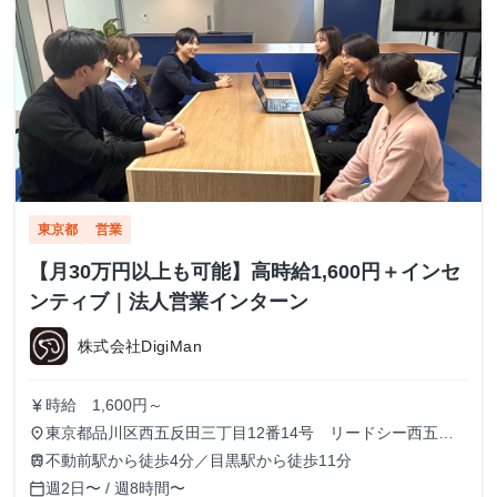
東京都
営業
【月30万円以上も可能】高時給1,600円＋インセ
ンティブ｜法人営業インターン
株式会社DigiMan
時給 1,600円～
currency_yen
東京都品川区西五反田三丁目12番14号 リードシー西五反
place
田ビル7-8階（受付8階）
不動前駅から徒歩4分／目黒駅から徒歩11分
train
週2日〜 / 週8時間〜
calendar_today