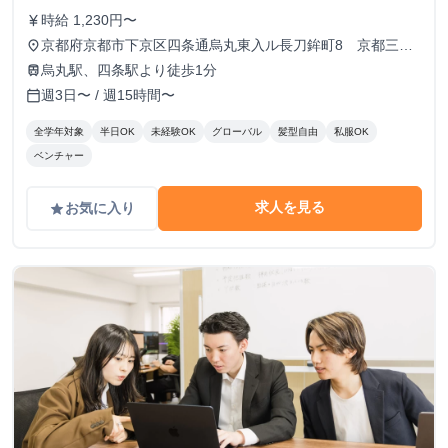
時給 1,230円〜
currency_yen
京都府京都市下京区四条通烏丸東入ル長刀鉾町8 京都三井
place
ビルディング6F
烏丸駅、四条駅より徒歩1分
train
週3日〜 / 週15時間〜
calendar_today
全学年対象
半日OK
未経験OK
グローバル
髪型自由
私服OK
ベンチャー
求人を見る
お気に入り
grade