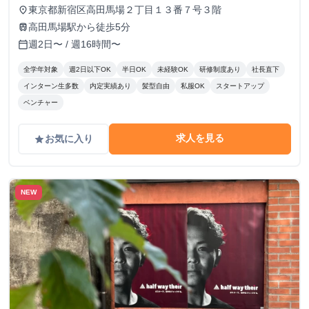
ブ）制度 現在最高時給2000円。 また、アポイント獲得1件
東京都新宿区高田馬場２丁目１３番７号３階
place
毎に5,000〜20,000円を支給いたします。 上限はないため結
高田馬場駅から徒歩5分
train
果を出した分だけ還元されます！ ※時給や成果報酬は役職
週2日〜 / 週16時間〜
calendar_today
や在籍期間に応じて変動
全学年対象
週2日以下OK
半日OK
未経験OK
研修制度あり
社長直下
インターン生多数
内定実績あり
髪型自由
私服OK
スタートアップ
ベンチャー
求人を見る
お気に入り
grade
NEW