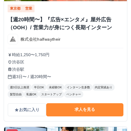
東京都
営業
【週20時間〜】『広告×エンタメ』屋外広告
（OOH）/ 営業力が身につく長期インターン
株式会社halfwaytheir
時給1,250〜1,750円
currency_yen
渋谷区
place
渋谷駅
train
週3日〜 / 週20時間〜
calendar_today
週3日以上推奨
半日OK
未経験OK
インターン生多数
内定実績あり
髪型自由
私服OK
スタートアップ
ベンチャー
求人を見る
お気に入り
grade