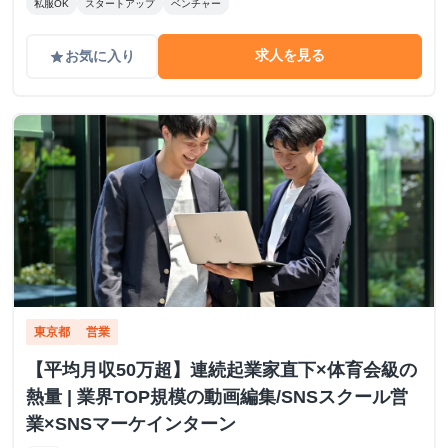
私服OK
スタートアップ
ベンチャー
求人を見る
お気に入り
grade
東京都
営業
【平均月収50万超】連続起業家直下×体育会級の
熱量 | 業界TOP規模の動画編集/SNSスクール営
業×SNSマーケインターン