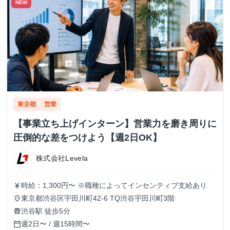
NEW
東京都
営業
【事業立ち上げインターン】営業力を磨き周りに
圧倒的な差をつけよう【週2日OK】
株式会社Levela
時給：1,300円〜 ※職種によってインセンティブ支給あり
currency_yen
東京都渋谷区宇田川町42-6 TQ渋谷宇田川町3階
place
渋谷駅 徒歩5分
train
週2日〜 / 週15時間〜
calendar_today