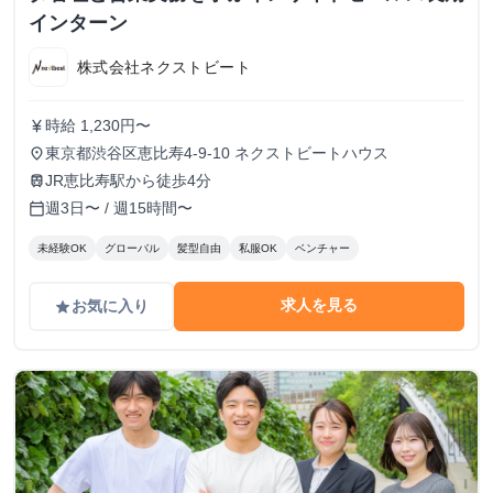
インターン
株式会社ネクストビート
時給 1,230円〜
currency_yen
東京都渋谷区恵比寿4-9-10 ネクストビートハウス
place
JR恵比寿駅から徒歩4分
train
週3日〜 / 週15時間〜
calendar_today
未経験OK
グローバル
髪型自由
私服OK
ベンチャー
求人を見る
お気に入り
grade