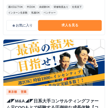
週2日以下OK
半日OK
未経験OK
研修制度あり
社長直下
インターン生多数
私服OK
ベンチャー
求人を見る
お気に入り
grade
東京都
営業
◢◤M&A◢◤日系大手コンサルティングファー
ム元COOもとで経験する圧倒的な成長体験【コ