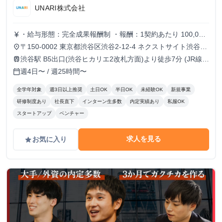
UNARI株式会社
・給与形態：完全成果報酬制 ・報酬：1契約あたり 100,000
currency_yen
円〜140,000円
〒150-0002 東京都渋谷区渋谷2-12-4 ネクストサイト渋谷ビ
place
ル
渋谷駅 B5出口(渋谷ヒカリエ2改札方面)より徒歩7分 (JR線・
train
東京メトロ銀座線/半蔵門線/副都心線・東急東横線・京王井
週4日〜 / 週25時間〜
calendar_today
の頭線)
全学年対象
週3日以上推奨
土日OK
半日OK
未経験OK
新規事業
研修制度あり
社長直下
インターン生多数
内定実績あり
私服OK
スタートアップ
ベンチャー
求人を見る
お気に入り
grade