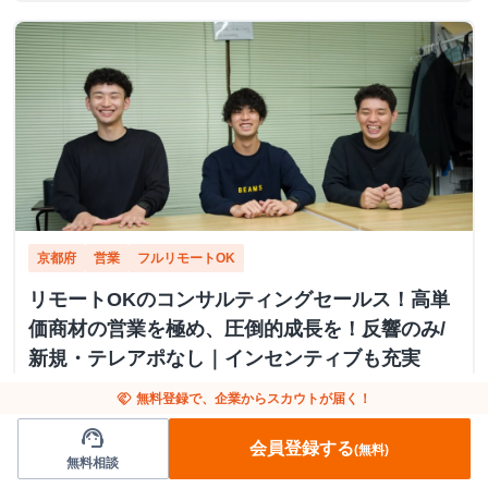
京都府
営業
フルリモートOK
リモートOKのコンサルティングセールス！高単
価商材の営業を極め、圧倒的成長を！反響のみ/
新規・テレアポなし｜インセンティブも充実
handshake
無料登録で、企業からスカウトが届く！
株式会社つむぐ
support_agent
会員登録する
(無料)
・成果報酬となります。 - 研修期間：時給1,300円 ＋ 成約報
currency_yen
無料相談
酬 - 研修終了後：完全成果報酬（成約報酬のみ） - 成約報
フルリモート
place