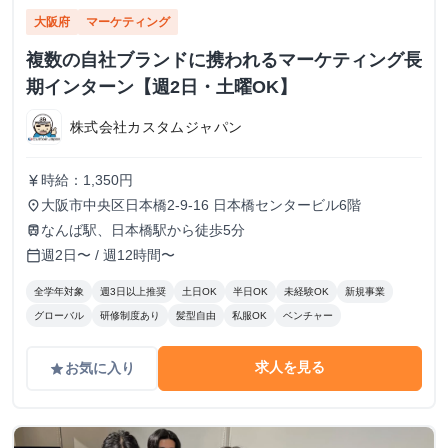
大阪府
マーケティング
複数の自社ブランドに携われるマーケティング長
期インターン【週2日・土曜OK】
株式会社カスタムジャパン
時給：1,350円
currency_yen
大阪市中央区日本橋2-9-16 日本橋センタービル6階
place
なんば駅、日本橋駅から徒歩5分
train
週2日〜 / 週12時間〜
calendar_today
全学年対象
週3日以上推奨
土日OK
半日OK
未経験OK
新規事業
グローバル
研修制度あり
髪型自由
私服OK
ベンチャー
求人を見る
お気に入り
grade