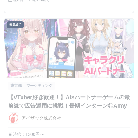
募集終了
東京都
マーケティング
【VTuber好き歓迎！】AI×パートナーゲームの最
前線で広告運用に挑戦！長期インターン◎Aimy
アイザック株式会社
時給：1300円〜
currency_yen