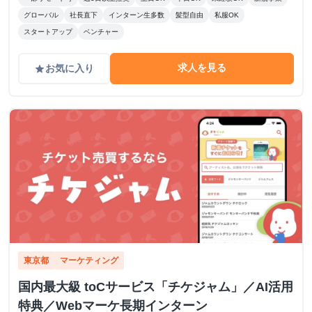
グローバル
社長直下
インターン生多数
髪型自由
私服OK
スタートアップ
ベンチャー
求人を見る
お気に入り
grade
東京都
マーケティング
国内最大級 toCサービス「チケジャム」／AI活用
特典／Webマーケ長期インターン