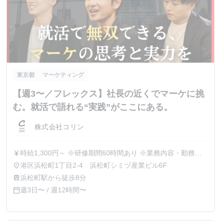
東京都
マーケティング
【週3〜／フレックス】社長の近くでマーケに挑
む。就活で語れる“実践”がここにある。
株式会社コリン
時給1,300円～ ※研修期間60時間あり ※業務内容・勤務状
currency_yen
況により決定
港区浜松町1丁目2-4 浜松町シミヅ産業ビル6F
place
浜松町駅から徒歩8分
train
週3日〜 / 週12時間〜
calendar_today