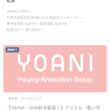
時給1,300円～
currency_yen
東京都新宿区築地町19-4 神楽坂オーナーズビル
place
神楽坂駅 徒歩6分 / 飯田橋駅 徒歩9分
train
週3日〜 / 週12時間〜
calendar_today
募集終了
東京都
マーケティング
【TikTok・SNS好き歓迎！】アイドル・歌い手