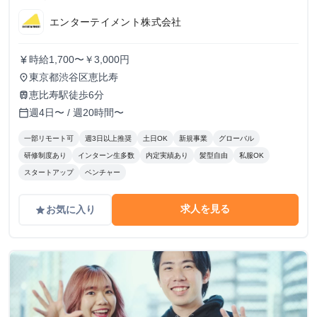
エンターテイメント株式会社
時給1,700〜￥3,000円
currency_yen
東京都渋谷区恵比寿
place
恵比寿駅徒歩6分
train
週4日〜 / 週20時間〜
calendar_today
一部リモート可
週3日以上推奨
土日OK
新規事業
グローバル
研修制度あり
インターン生多数
内定実績あり
髪型自由
私服OK
スタートアップ
ベンチャー
求人を見る
お気に入り
grade