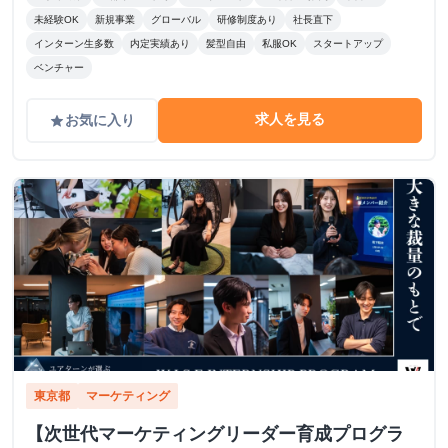
未経験OK
新規事業
グローバル
研修制度あり
社長直下
インターン生多数
内定実績あり
髪型自由
私服OK
スタートアップ
ベンチャー
求人を見る
お気に入り
grade
東京都
マーケティング
【次世代マーケティングリーダー育成プログラ