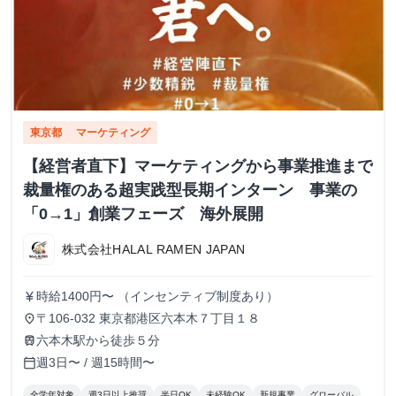
東京都
マーケティング
【経営者直下】マーケティングから事業推進まで
裁量権のある超実践型長期インターン 事業の
「0→1」創業フェーズ 海外展開
株式会社HALAL RAMEN JAPAN
時給1400円〜 （インセンティブ制度あり）
currency_yen
〒106-032 東京都港区六本木７丁目１８
place
六本木駅から徒歩５分
train
週3日〜 / 週15時間〜
calendar_today
全学年対象
週3日以上推奨
半日OK
未経験OK
新規事業
グローバル