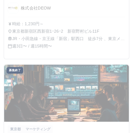
株式会社DEOW
時給：1,230円～
currency_yen
東京都新宿区西新宿1ｰ26ｰ2 新宿野村ビル11F
place
JR・小田急線・京王線「新宿」駅西口 徒歩7分 、東京メト
train
ロ丸ノ内線「西新宿」駅2番出口 徒歩4分、都営地下鉄大江
週3日〜 / 週15時間〜
calendar_today
戸線「都庁前」駅B2出口 徒歩3分
募集終了
東京都
マーケティング