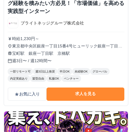
グ経験を積みたい方必見！「市場価値」を高める
実践型インターン
ブライトネッジグループ株式会社
時給1,230円～
currency_yen
東京都中央区銀座一丁目15番4号ヒューリック銀座一丁目昭
place
和通りビル7階
宝町駅 銀座一丁目駅 京橋駅
train
週3日〜 / 週12時間〜
calendar_today
一部リモート可
週3日以上推奨
半日OK
未経験OK
グローバル
内定実績あり
髪型自由
私服OK
ベンチャー
求人を見る
お気に入り
grade