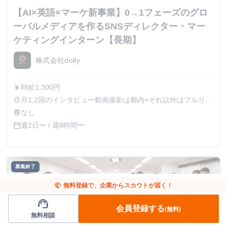
【AI×英語×マーケ新事業】0→1フェーズのグロ
ーバルメディアを作るSNSディレクター・マー
ケティングインターン【長期】
株式会社dolly
時給1,300円
currency_yen
月1,2回のインタビュー動画撮影は都内+それ以外はフルリモ
place
ート可能
なし
train
週2日〜 / 週8時間〜
calendar_today
募集終了
handshake
無料登録で、企業からスカウトが届く！
support_agent
会員登録する
(無料)
無料相談