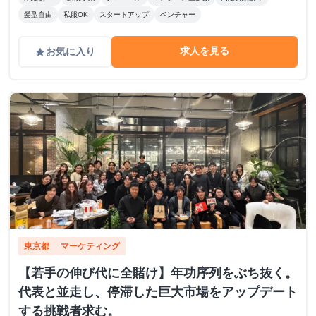
髪型自由
私服OK
スタートアップ
ベンチャー
求人を見る
お気に入り
grade
東京都
マーケティング
【若手の伸び代に全賭け】年功序列をぶち抜く。
代表と並走し、停滞した巨大市場をアップデート
する挑戦者求む。