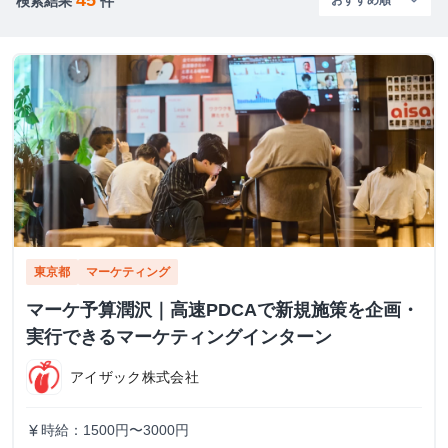
検索結果
件
東京都
マーケティング
マーケ予算潤沢｜高速PDCAで新規施策を企画・
実行できるマーケティングインターン
アイザック株式会社
時給：1500円〜3000円
currency_yen