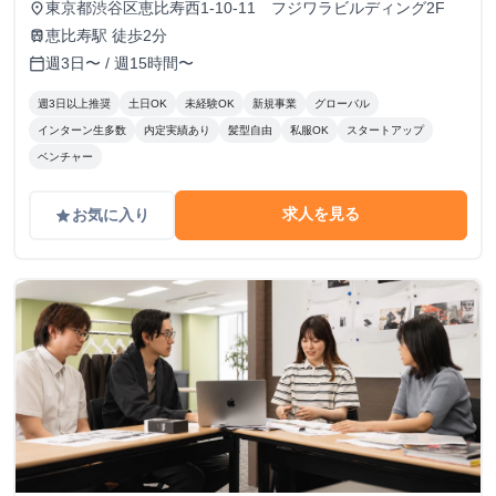
東京都渋谷区恵比寿西1-10-11 フジワラビルディング2F
place
恵比寿駅 徒歩2分
train
週3日〜 / 週15時間〜
calendar_today
週3日以上推奨
土日OK
未経験OK
新規事業
グローバル
インターン生多数
内定実績あり
髪型自由
私服OK
スタートアップ
ベンチャー
求人を見る
お気に入り
grade