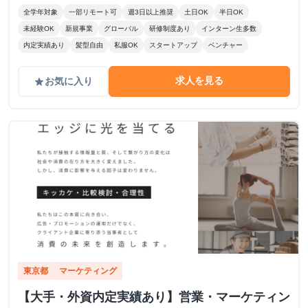
費用の全額負担あり
全学年対象
一部リモート可
週3日以上推奨
土日OK
半日OK
未経験OK
新規事業
グローバル
研修制度あり
インターン生多数
内定実績あり
髪型自由
私服OK
スタートアップ
ベンチャー
求人を見る
お気に入り
grade
東京都
マーケティング
【大手・外資内定実績あり】営業・マーケティン