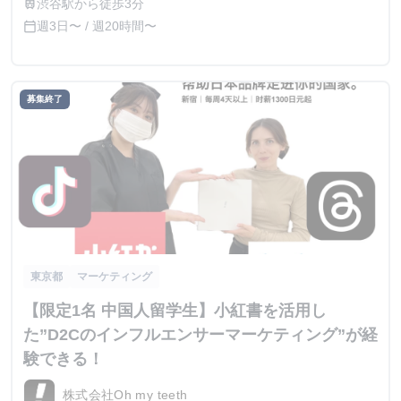
渋谷駅から徒歩3分
train
週3日〜 / 週20時間〜
calendar_today
募集終了
東京都
マーケティング
【限定1名 中国人留学生】小紅書を活用し
た”D2Cのインフルエンサーマーケティング”が経
験できる！
株式会社Oh my teeth