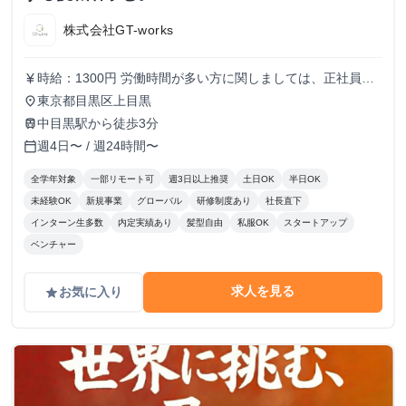
株式会社GT-works
時給：1300円 労働時間が多い方に関しましては、正社員と
currency_yen
同様の給与形態とさせていただきます。
東京都目黒区上目黒
place
中目黒駅から徒歩3分
train
週4日〜 / 週24時間〜
calendar_today
全学年対象
一部リモート可
週3日以上推奨
土日OK
半日OK
未経験OK
新規事業
グローバル
研修制度あり
社長直下
インターン生多数
内定実績あり
髪型自由
私服OK
スタートアップ
ベンチャー
求人を見る
お気に入り
grade