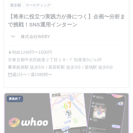
東京都
マーケティング
【将来に役立つ実践力が身につく】企画〜分析ま
で挑戦！SNS運用インターン
株式会社WEBY
時給1240円〜1500円
currency_yen
東京都中央区銀座２丁目１６−７ 恒産第3ビル2F
place
東銀座駅 徒歩5分 / 新富町駅 徒歩3分 / 築地駅 徒歩5分
train
週2日〜 / 週10時間〜
calendar_today
募集終了