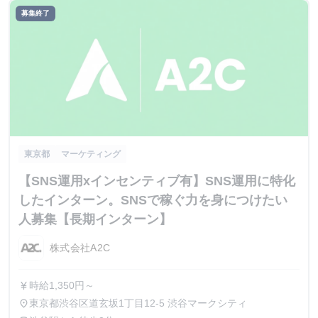
募集終了
東京都
マーケティング
【SNS運用xインセンティブ有】SNS運用に特化
したインターン。SNSで稼ぐ力を身につけたい
人募集【長期インターン】
株式会社A2C
時給1,350円～
currency_yen
東京都渋谷区道玄坂1丁目12-5 渋谷マークシティ
place