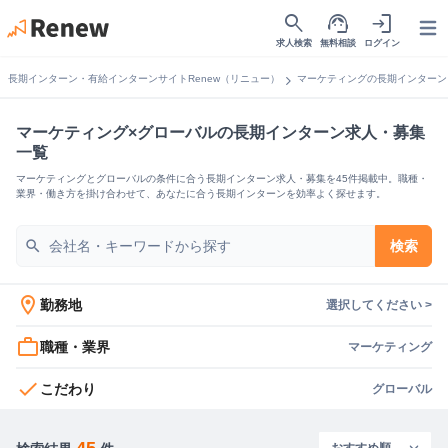
search
support_agent
login
Open
求人検索
無料相談
ログイン
chevron_right
長期インターン・有給インターンサイトRenew（リニュー）
マーケティングの長期インターン
マーケティング×グローバルの長期インターン求人・募集
一覧
マーケティングとグローバルの条件に合う長期インターン求人・募集を45件掲載中。職種・
業界・働き方を掛け合わせて、あなたに合う長期インターンを効率よく探せます。
search
検索
location_on
勤務地
選択してください >
work_outline
職種・業界
マーケティング
check
こだわり
グローバル
45