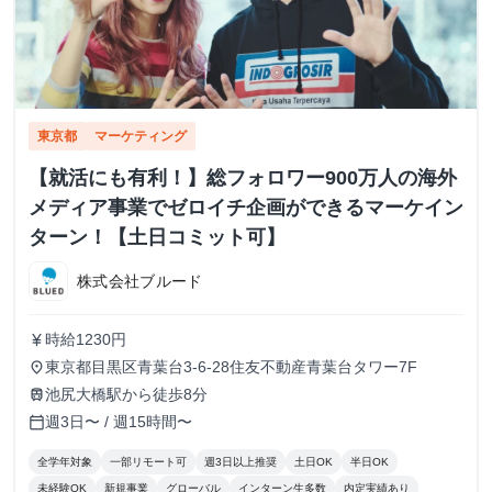
東京都
マーケティング
【就活にも有利！】総フォロワー900万人の海外
メディア事業でゼロイチ企画ができるマーケイン
ターン！【土日コミット可】
株式会社ブルード
時給1230円
currency_yen
東京都目黒区青葉台3-6-28住友不動産青葉台タワー7F
place
池尻大橋駅から徒歩8分
train
週3日〜 / 週15時間〜
calendar_today
全学年対象
一部リモート可
週3日以上推奨
土日OK
半日OK
未経験OK
新規事業
グローバル
インターン生多数
内定実績あり