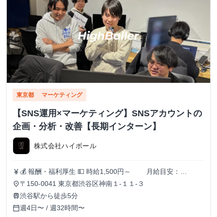
東京都
マーケティング
【SNS運用×マーケティング】SNSアカウントの
企画・分析・改善【長期インターン】
株式会社ハイボール
💰 報酬・福利厚生 💵 時給1,500円～ 月給目安：
currency_yen
200,000円〜300,000円 ✅ スキル・実績に応じて昇給あり！
〒150-0041 東京都渋谷区神南１-１１-３
place
（半年ごとに査定） 🏠 住まいのサポートも充実！ 🔹 家賃
渋谷駅から徒歩5分
train
補助（最大3万円/月） ┗ 渋谷周辺に住んでいる or 住む予
週4日〜 / 週32時間〜
calendar_today
定のメンバーを対象に支給！ 📚️休学中の希望者には、休学