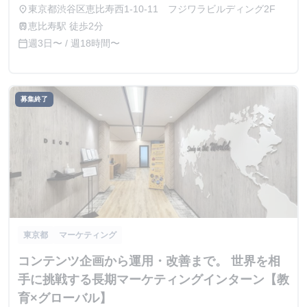
東京都渋谷区恵比寿西1-10-11 フジワラビルディング2F
place
恵比寿駅 徒歩2分
train
週3日〜 / 週18時間〜
calendar_today
募集終了
東京都
マーケティング
コンテンツ企画から運用・改善まで。 世界を相
手に挑戦する長期マーケティングインターン【教
育×グローバル】