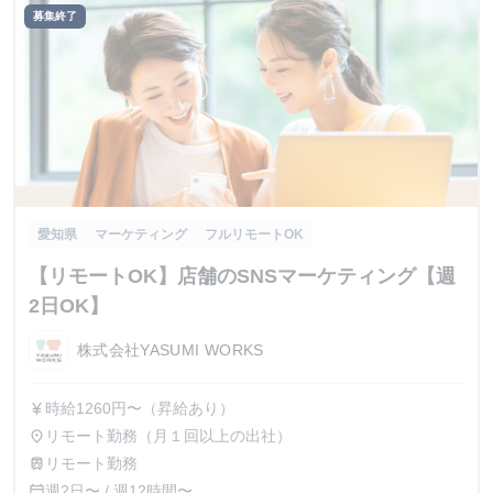
募集終了
愛知県
マーケティング
フルリモートOK
【リモートOK】店舗のSNSマーケティング【週
2日OK】
株式会社YASUMI WORKS
時給1260円〜（昇給あり）
currency_yen
リモート勤務（月１回以上の出社）
place
リモート勤務
train
週2日〜 / 週12時間〜
calendar_today