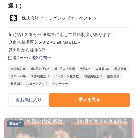
迎！）
株式会社フラッグシップオーケストラ
時給1,226円〜 ※成果に応じて昇給制度があります。
currency_yen
東京都港区芝5-3-2 +Shift Mita B1F
place
田町から徒歩6分
train
週1日〜 / 週8時間〜
calendar_today
全学年対象
週2日以下OK
週3日以上推奨
半日OK
未経験OK
新規事業
グローバル
研修制度あり
インターン生多数
内定実績あり
髪型自由
私服OK
スタートアップ
ベンチャー
求人を見る
お気に入り
grade
募集終了