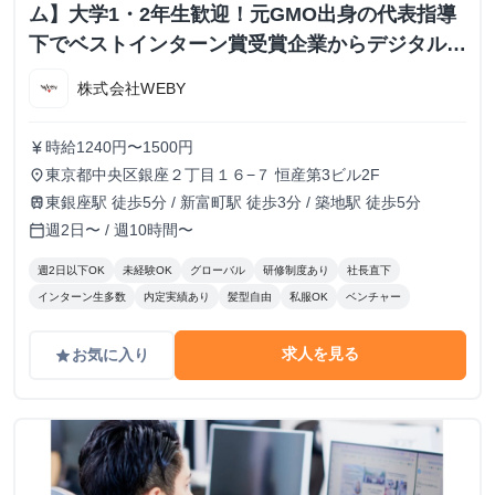
ム】大学1・2年生歓迎！元GMO出身の代表指導
下でベストインターン賞受賞企業からデジタルマ
ーケティングを学ぶ！
株式会社WEBY
時給1240円〜1500円
currency_yen
東京都中央区銀座２丁目１６−７ 恒産第3ビル2F
place
東銀座駅 徒歩5分 / 新富町駅 徒歩3分 / 築地駅 徒歩5分
train
週2日〜 / 週10時間〜
calendar_today
週2日以下OK
未経験OK
グローバル
研修制度あり
社長直下
インターン生多数
内定実績あり
髪型自由
私服OK
ベンチャー
求人を見る
お気に入り
grade