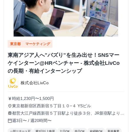
東京都
マーケティング
東南アジア人へ"バズり"を生み出せ！SNSマー
ケインターン@HRベンチャー - 株式会社LivCo
の長期・有給インターンシップ
株式会社LivCo
時給1,230円〜1,500円
currency_yen
東京都新宿区西新宿５丁目１０−４ YSビル
place
都営大江戸線西新宿５丁目駅より徒歩３分、JR新宿駅より徒
train
歩20分、東京メトロ丸の内線西新宿駅より徒歩10分
週3日〜 / 週20時間〜
calendar_today
一部リモート可
週3日以上推奨
土日OK
半日OK
未経験OK
新規事業