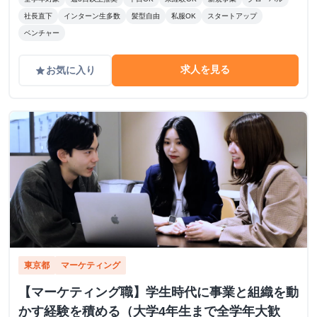
社長直下
インターン生多数
髪型自由
私服OK
スタートアップ
ベンチャー
求人を見る
お気に入り
grade
東京都
マーケティング
【マーケティング職】学生時代に事業と組織を動
かす経験を積める（大学4年生まで全学年大歓