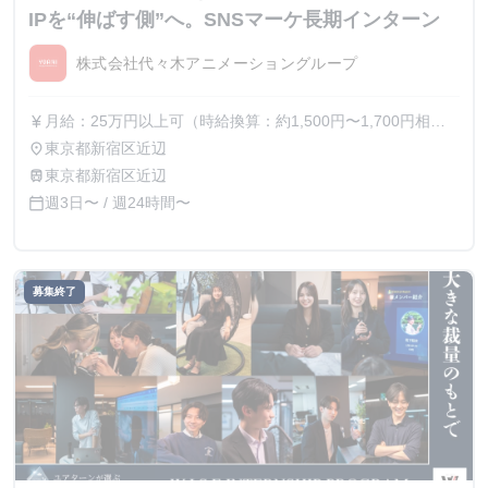
IPを“伸ばす側”へ。SNSマーケ長期インターン
株式会社代々木アニメーショングループ
月給：25万円以上可（時給換算：約1,500円〜1,700円相
currency_yen
当） ※選考を通じて最終的な金額が調整（上振れ・下振
東京都新宿区近辺
place
れ）されることがございます。 ※インターン期間中の貢献
東京都新宿区近辺
train
度や成果に応じて、昇給の機会があります。
週3日〜 / 週24時間〜
calendar_today
募集終了