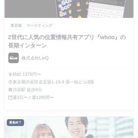
東京都
マーケティング
Z世代に人気の位置情報共有アプリ『whoo』の
長期インターン
株式会社LinQ
時給 1375円〜
currency_yen
東京都渋谷区道玄坂1-19-9 第一暁ビル3階
place
渋谷駅 徒歩8分
train
週3日〜 / 週12時間〜
calendar_today
募集終了