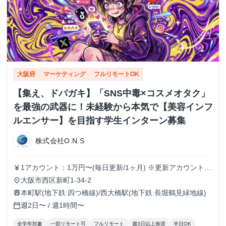
大阪府
マーケティング
フルリモートOK
【集え、ドパガキ】「SNS中毒×コスメオタク」
を最強の武器に！未経験から本気で【美容インフ
ルエンサー】を目指す学生インターン募集
株式会社O.N.S
1アカウント：1万円〜(毎日更新/1ヶ月) ※更新アカウントが
currency_yen
増える毎に報酬もUP(複数運用可) ※インセンティブ有り
大阪市西区新町1-34-2
place
本町駅(地下鉄:四つ橋線)/西大橋駅(地下鉄:長堀鶴見緑地線)
train
週2日〜 / 週1時間〜
calendar_today
全学年対象
一部リモート可
フルリモート
週3日以上推奨
半日OK