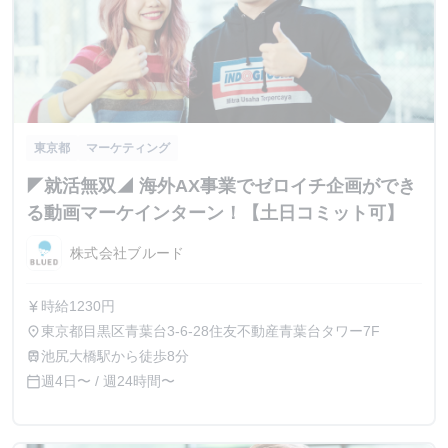
東京都
マーケティング
◤就活無双◢ 海外AX事業でゼロイチ企画ができ
る動画マーケインターン！【土日コミット可】
株式会社ブルード
時給1230円
currency_yen
東京都目黒区青葉台3-6-28住友不動産青葉台タワー7F
place
池尻大橋駅から徒歩8分
train
週4日〜 / 週24時間〜
calendar_today