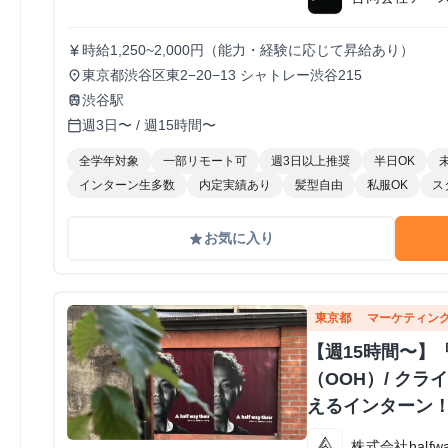
時給1,250~2,000円（能力・経験に応じて昇給あり）
currency_yen
東京都渋谷区東2−20−13 シャトレー渋谷215
place
渋谷駅
train
週3日〜 / 週15時間〜
calendar_today
全学年対象
一部リモート可
週3日以上推奨
半日OK
インターン生多数
内定実績あり
髪型自由
私服OK
ス
お気に入り
grade
東京都
マーケティン
【週15時間〜】
（OOH）/ ク
えるインターン
株式会社halfway