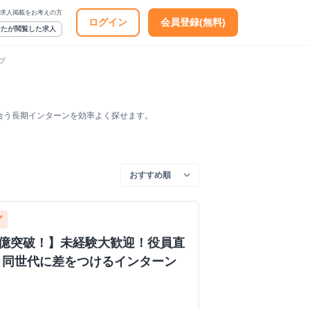
求人掲載をお考えの方
ログイン
会員登録(無料)
なたが閲覧した求人
プ
合う長期インターンを効率よく探せます。
グ
0億突破！】未経験大歓迎！役員直
、同世代に差をつけるインターン
ス