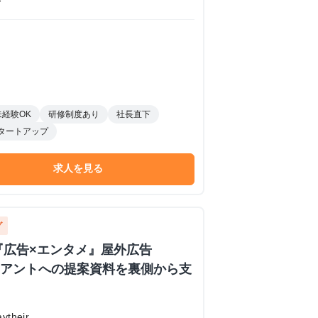
未経験OK
研修制度あり
社長直下
タートアップ
求人を見る
グ
『広告×エンタメ』屋外広告
ライアントへの提案資料を裏側から支
！
their