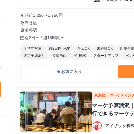
時給1,250〜1,750円
currency_yen
渋谷区
place
渋谷駅
train
週2日〜 / 週15時間〜
calendar_today
全学年対象
週2日以下OK
半日OK
未経験OK
新規事
内定実績あり
髪型自由
私服OK
スタートアップ
ベン
お気に入り
grade
東京都
マーケティン
マーケ予算潤沢｜
行できるマーケ
アイザック株