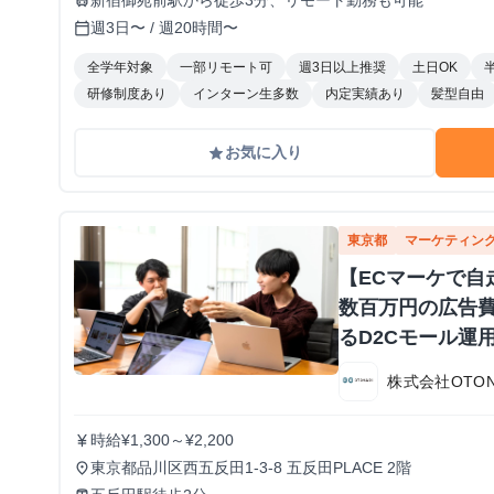
新宿御苑前駅から徒歩3分、リモート勤務も可能
train
週3日〜 / 週20時間〜
calendar_today
全学年対象
一部リモート可
週3日以上推奨
土日OK
研修制度あり
インターン生多数
内定実績あり
髪型自由
お気に入り
grade
東京都
マーケティン
【ECマーケで自
数百万円の広告
るD2Cモール運
株式会社OTON
時給¥1,300～¥2,200
currency_yen
東京都品川区西五反田1-3-8 五反田PLACE 2階
place