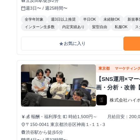
五反田駅徒歩2分
train
週3日〜 / 週25時間〜
calendar_today
全学年対象
週3日以上推奨
半日OK
未経験OK
新規事
インターン生多数
内定実績あり
髪型自由
私服OK
ス
お気に入り
grade
東京都
マーケティン
【SNS運用×マ
画・分析・改善
株式会社ハイ
💰 報酬・福利厚生 💵 時給1,500円～ 月給目安：200,
currency_yen
昇給あり！（半年ごとに査定） 🏠 住まいのサポートも充実！ 🔹 家賃補助（最大3万円/月） ┗ 渋
〒150-0041 東京都渋谷区神南１-１１-３
place
谷周辺に住んでいる or 住む予定のメンバーを対象に支給！ 📚️休学中の希望者には、休学費用の
渋谷駅から徒歩5分
train
負担あり