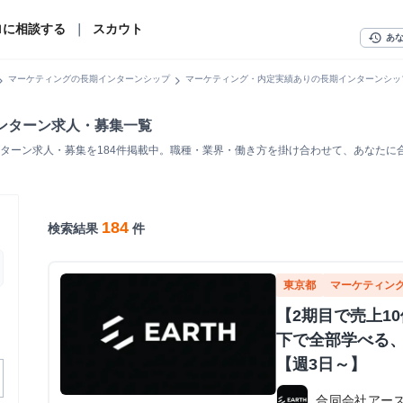
ロに相談する
｜
スカウト
history
あ
n_right
chevron_right
マーケティングの長期インターンシップ
マーケティング・内定実績ありの長期インターンシッ
ンターン求人・募集一覧
ターン求人・募集を184件掲載中。職種・業界・働き方を掛け合わせて、あなたに
184
検索結果
件
東京都
マーケティン
【2期目で売上1
下で全部学べる
【週3日～】
合同会社アー