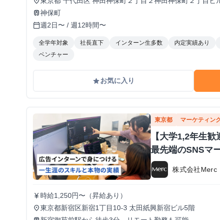
東京都 千代田区 神田神保町２丁目２神田神保町２丁目ビ
place
神保町
train
週2日〜 / 週12時間〜
calendar_today
全学年対象
社長直下
インターン生多数
内定実績あり
ベンチャー
お気に入り
grade
東京都
マーケティン
【大学1,2年生
最先端のSNSマ
株式会社Merc
時給1,250円〜（昇給あり）
currency_yen
東京都新宿区新宿1丁目10-3 太田紙興新宿ビル5階
place