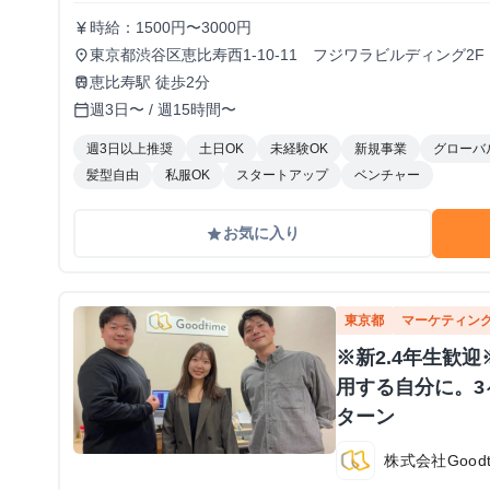
時給：1500円〜3000円
currency_yen
東京都渋谷区恵比寿西1-10-11 フジワラビルディング2F
place
恵比寿駅 徒歩2分
train
週3日〜 / 週15時間〜
calendar_today
週3日以上推奨
土日OK
未経験OK
新規事業
グローバ
髪型自由
私服OK
スタートアップ
ベンチャー
お気に入り
grade
東京都
マーケティン
※新2.4年生歓
用する自分に。3
ターン
株式会社Goodt