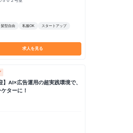
ル５０２号室
髪型自由
私服OK
スタートアップ
求人を見る
グ
歓迎】AI×広告運用の超実践環境で、
ーケターに！