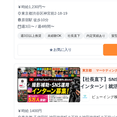
時給1,230円〜
currency_yen
東京都渋谷区神宮前2-18-19
place
原宿駅 徒歩10分
train
週3日〜 / 週4時間〜
calendar_today
週3日以上推奨
未経験OK
社長直下
内定実績あり
髪
お気に入り
grade
東京都
マーケティン
【社長直下】SNS
インターン｜就
ビューイング
時給:1400円
currency_yen